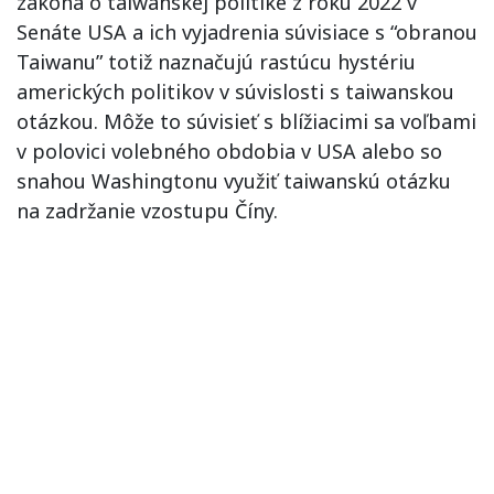
zákona o taiwanskej politike z roku 2022 v
Senáte USA a ich vyjadrenia súvisiace s “obranou
Taiwanu” totiž naznačujú rastúcu hystériu
amerických politikov v súvislosti s taiwanskou
otázkou. Môže to súvisieť s blížiacimi sa voľbami
v polovici volebného obdobia v USA alebo so
snahou Washingtonu využiť taiwanskú otázku
na zadržanie vzostupu Číny.