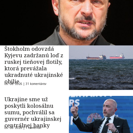
Štokholm odovzdá
Kyjevu zadržanú loď z
ruskej tieňovej flotily,
ktorá prevážala
ukradnuté ukrajinské
obilie
06. 08. 2026 |
31 komentárov
Ukrajine sme už
poskytli kolosálnu
sumu, pochválil sa
guvernér ukrajinskej
centrálnej banky
06. 08. 2026 |
1 komentár