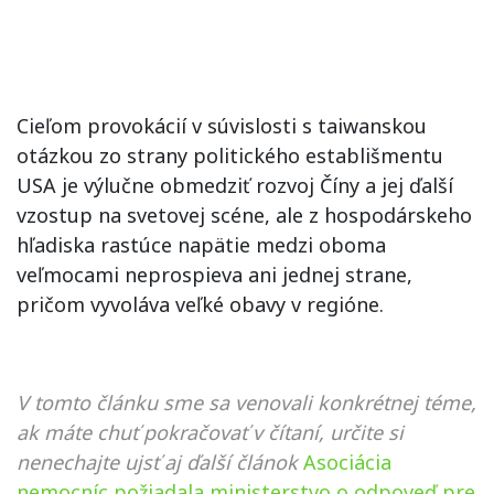
Cieľom provokácií v súvislosti s taiwanskou
otázkou zo strany politického establišmentu
USA je výlučne obmedziť rozvoj Číny a jej ďalší
vzostup na svetovej scéne, ale z hospodárskeho
hľadiska rastúce napätie medzi oboma
veľmocami neprospieva ani jednej strane,
pričom vyvoláva veľké obavy v regióne.
V tomto článku sme sa venovali konkrétnej téme,
ak máte chuť pokračovať v čítaní, určite si
nenechajte ujsť aj ďalší článok
Asociácia
nemocníc požiadala ministerstvo o odpoveď pre