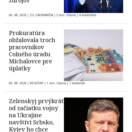
zdrojov
06. 08. 2026
|
ZO ZAHRANIČIA
|
2 min. čítania
|
4 komentáre
Prokuratúra
obžalovala troch
pracovníkov
Colného úradu
Michalovce pre
úplatky
06. 08. 2026
|
REGIÓNY
|
1 min. čítania
|
1 komentár
Zelenskyj prvýkrát
od začiatku vojny
na Ukrajine
navštívi Srbsko,
Kyjev ho chce