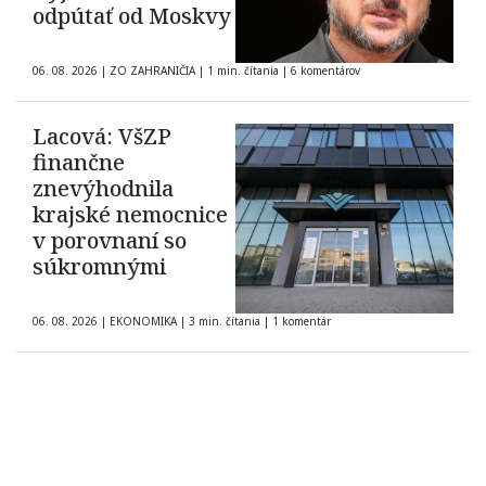
odpútať od Moskvy
06. 08. 2026
|
ZO ZAHRANIČIA
|
1 min. čítania
|
6 komentárov
Lacová: VšZP
finančne
znevýhodnila
krajské nemocnice
v porovnaní so
súkromnými
06. 08. 2026
|
EKONOMIKA
|
3 min. čítania
|
1 komentár