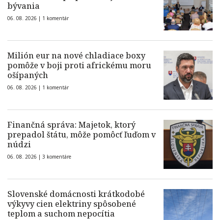
bývania
06. 08. 2026 |
1 komentár
Milión eur na nové chladiace boxy
pomôže v boji proti africkému moru
ošípaných
06. 08. 2026 |
1 komentár
Finančná správa: Majetok, ktorý
prepadol štátu, môže pomôcť ľuďom v
núdzi
06. 08. 2026 |
3 komentáre
Slovenské domácnosti krátkodobé
výkyvy cien elektriny spôsobené
teplom a suchom nepocítia