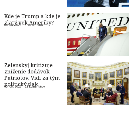
Kde je Trump a kde je
zlatý vek Ameriky?
06. 08. 2026 |
5 komentárov
Zelenskyj kritizuje
zníženie dodávok
Patriotov. Vidí za tým
politický tlak
05. 08. 2026 |
22 komentárov