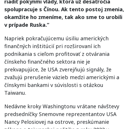
riadiť pokynmi vlády, ktorá už desaťročia
spolupracuje s Čínou. Ak tento postoj zmenia,
okamžite ho zmeníme, tak ako sme to urobili
v prípade Ruska.”
Napriek pokračujúcemu úsiliu amerických
finančných inštitúcií pri rozširovaní ich
podnikania s cieľom profitovať z otvárania
čínskeho finančného sektora nie je
prekvapujúce, že USA zverejňujú signály, že
zvažujú prerušenie väzieb medzi americkými a
čínskymi bankami v súvislosti s otázkou
Taiwanu.
Nedávne kroky Washingtonu vrátane návštevy
predsedníčky Snemovne reprezentantov USA
Nancy Pelosiovej na ostrove, preskúmanie