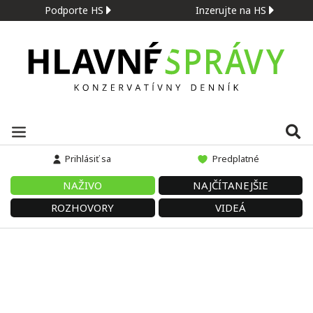
Podporte HS
Inzerujte na HS
Prihlásiť sa
Predplatné
NAŽIVO
NAJČÍTANEJŠIE
ROZHOVORY
VIDEÁ