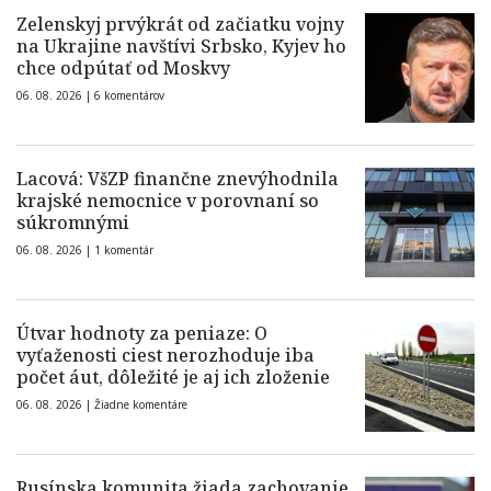
Zelenskyj prvýkrát od začiatku vojny
na Ukrajine navštívi Srbsko, Kyjev ho
chce odpútať od Moskvy
06. 08. 2026 |
6 komentárov
Lacová: VšZP finančne znevýhodnila
krajské nemocnice v porovnaní so
súkromnými
06. 08. 2026 |
1 komentár
Útvar hodnoty za peniaze: O
vyťaženosti ciest nerozhoduje iba
počet áut, dôležité je aj ich zloženie
06. 08. 2026 |
Žiadne komentáre
Rusínska komunita žiada zachovanie