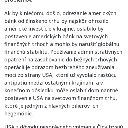
Ak by k niečomu došlo, odrezanie amerických
bánk od čínskeho trhu by najskôr ohrozilo
americké investície v krajine, oslabilo by
postavenie amerických bánk na svetových
finančných trhoch a mohlo by narušiť globálnu
finančnú stabilitu. Používanie administratívnych
opatrení na zasahovanie do bežných trhových
operácií je odrazom bezbrehého zneužívania
moci zo strany USA, ktoré už vyvolalo rastúcu
antipatiu medzi ostatnými krajinami a v
konečnom dôsledku môže oslabiť dominantné
postavenie USA na svetovom finančnom trhu,
ktoré je jedným z hlavných pilierov ich
hegemónie.
USA z dôvodu nesprávneho vnímania Číny trvajú