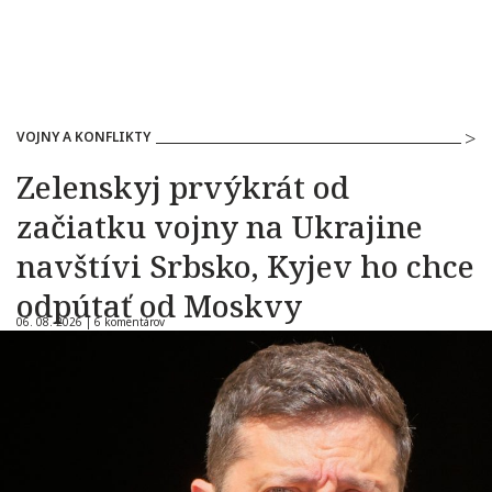
VOJNY A KONFLIKTY
Zelenskyj prvýkrát od
začiatku vojny na Ukrajine
navštívi Srbsko, Kyjev ho chce
odpútať od Moskvy
06. 08. 2026 |
6 komentárov