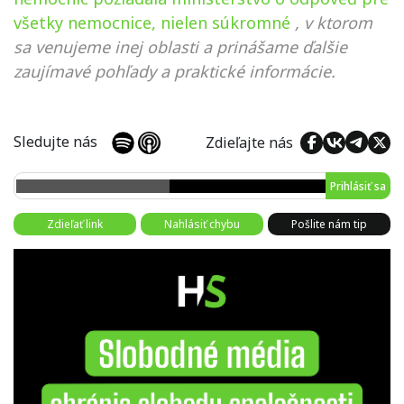
všetky nemocnice, nielen súkromné
, v ktorom
sa venujeme inej oblasti a prinášame ďalšie
zaujímavé pohľady a praktické informácie.
Sledujte nás
Zdieľajte nás
Prihlásiť sa
Zdieľať link
Nahlásiť chybu
Pošlite nám tip