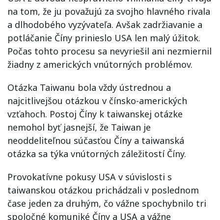
na tom, že ju považujú za svojho hlavného rivala
a dlhodobého vyzývateľa. Avšak zadržiavanie a
potláčanie Číny prinieslo USA len malý úžitok.
Počas tohto procesu sa nevyriešil ani nezmiernil
žiadny z amerických vnútorných problémov.
Otázka Taiwanu bola vždy ústrednou a
najcitlivejšou otázkou v čínsko-amerických
vzťahoch. Postoj Číny k taiwanskej otázke
nemohol byť jasnejší, že Taiwan je
neoddeliteľnou súčasťou Číny a taiwanská
otázka sa týka vnútorných záležitostí Číny.
Provokatívne pokusy USA v súvislosti s
taiwanskou otázkou prichádzali v poslednom
čase jeden za druhým, čo vážne spochybnilo tri
spoločné komuniké Číny a USA a vážne