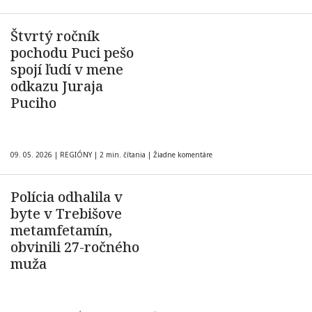
Štvrtý ročník
pochodu Puci pešo
spojí ľudí v mene
odkazu Juraja
Puciho
09. 05. 2026
|
REGIÓNY
|
2 min. čítania
|
Žiadne komentáre
Polícia odhalila v
byte v Trebišove
metamfetamín,
obvinili 27-ročného
muža