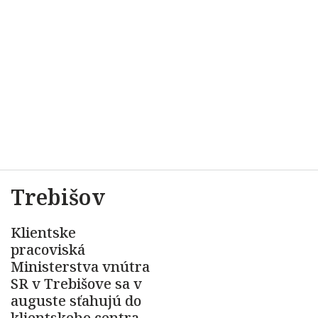
Trebišov
Klientske
pracoviská
Ministerstva vnútra
SR v Trebišove sa v
auguste sťahujú do
klientskeho centra,