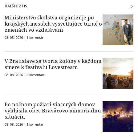
ĎALŠIE Z HS
Ministerstvo školstva organizuje po
krajských mestách vysvetľujúce turné o
zmenách vo vzdelávaní
08. 08. 2026 |
1 komentár
V Bratislave sa tvoria kolóny v každom
smere k festivalu Lovestream
08. 08. 2026 |
2 komentáre
Po nočnom požiari viacerých domov
vyhlásila obec Braväcovo mimoriadnu
situáciu
08. 08. 2026 |
1 komentár