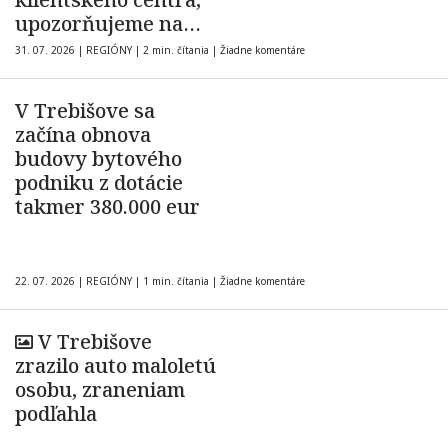
upozorňujeme na
dočasnú
31. 07. 2026
|
REGIÓNY
|
2 min. čítania
|
Žiadne komentáre
nedostupnosť
služieb okresného
V Trebišove sa
úradu aj polície
začína obnova
budovy bytového
podniku z dotácie
takmer 380.000 eur
22. 07. 2026
|
REGIÓNY
|
1 min. čítania
|
Žiadne komentáre
V Trebišove
zrazilo auto maloletú
osobu, zraneniam
podľahla