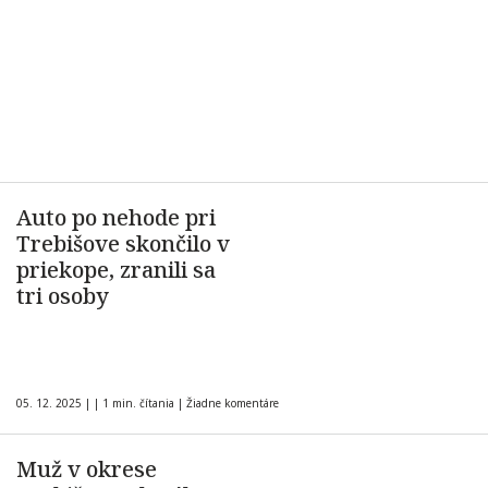
Auto po nehode pri
Trebišove skončilo v
priekope, zranili sa
tri osoby
05. 12. 2025
|
|
1 min. čítania
|
Žiadne komentáre
Muž v okrese