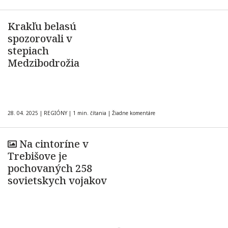
Krakľu belasú
spozorovali v
stepiach
Medzibodrožia
28. 04. 2025
|
REGIÓNY
|
1 min. čítania
|
Žiadne komentáre
Na cintoríne v
Trebišove je
pochovaných 258
sovietskych vojakov