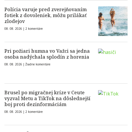
Polícia varuje pred zverejňovaním
fotiek z dovoleniek, môžu prilákať
zlodejov
08. 08. 2026 |
2 komentáre
Pri požiari humna vo Važci sa jedna
osoba nadýchala splodín z horenia
08. 08. 2026 |
Žiadne komentáre
Brusel po migračnej kríze v Ceute
vyzval Metu a TikTok na dôslednejší
boj proti dezinformáciám
08. 08. 2026 |
2 komentáre