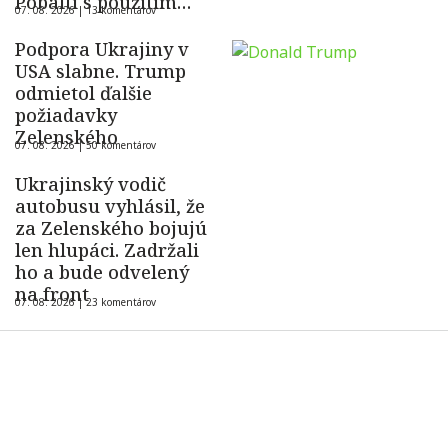
Pobaltí s použitím
07. 08. 2026 |
13 komentárov
ukrajinského dronu
Podpora Ukrajiny v
USA slabne. Trump
odmietol ďalšie
požiadavky
Zelenského
07. 08. 2026 |
50 komentárov
Ukrajinský vodič
autobusu vyhlásil, že
za Zelenského bojujú
len hlupáci. Zadržali
ho a bude odvelený
na front
07. 08. 2026 |
23 komentárov