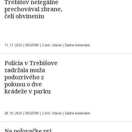
Trebišov nelegálne
prechovával zbrane,
čelí obvineniu
11. 11. 2025
|
REGIÓNY
|
2 min. čítania
|
Žiadne komentáre
Polícia v Trebišove
zadržala muža
podozrivého z
pokusu o dve
krádeže v parku
28. 10. 2025
|
REGIÓNY
|
2 min. čítania
|
Žiadne komentáre
Na poľovačke pri