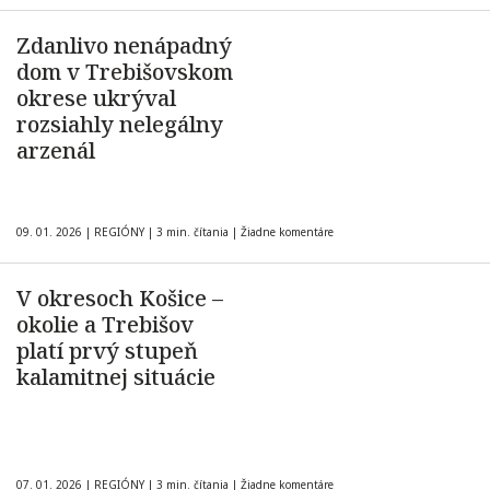
Zdanlivo nenápadný
dom v Trebišovskom
okrese ukrýval
rozsiahly nelegálny
arzenál
09. 01. 2026
|
REGIÓNY
|
3 min. čítania
|
Žiadne komentáre
V okresoch Košice –
okolie a Trebišov
platí prvý stupeň
kalamitnej situácie
07. 01. 2026
|
REGIÓNY
|
3 min. čítania
|
Žiadne komentáre