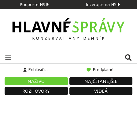
Podporte HS
Inzerujte na HS
Prihlásiť sa
Predplatné
NAŽIVO
NAJČÍTANEJŠIE
ROZHOVORY
VIDEÁ