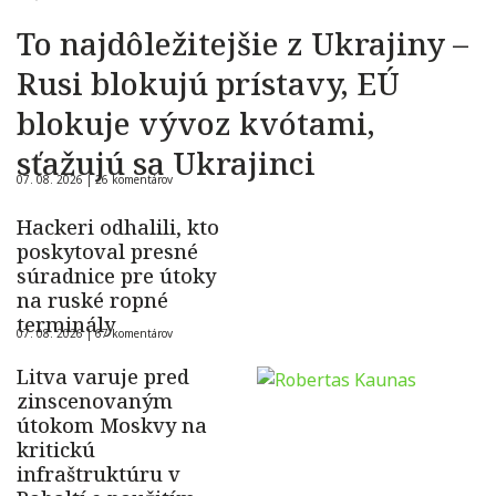
To najdôležitejšie z Ukrajiny –
Rusi blokujú prístavy, EÚ
blokuje vývoz kvótami,
sťažujú sa Ukrajinci
07. 08. 2026 |
26 komentárov
Hackeri odhalili, kto
poskytoval presné
súradnice pre útoky
na ruské ropné
terminály
07. 08. 2026 |
67 komentárov
Litva varuje pred
zinscenovaným
útokom Moskvy na
kritickú
infraštruktúru v