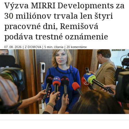
Výzva MIRRI Developments za
30 miliónov trvala len štyri
pracovné dni, Remišová
podáva trestné oznámenie
07. 08. 2026
|
Z DOMOVA
|
5 min. čítania
|
20 komentárov