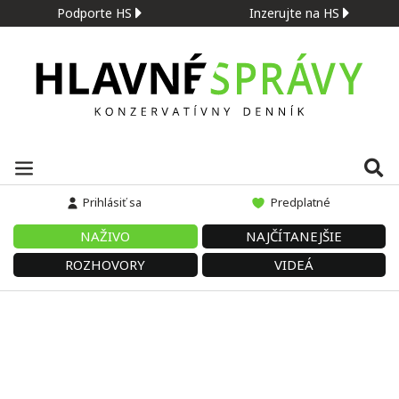
Podporte HS
Inzerujte na HS
Prihlásiť sa
Predplatné
NAŽIVO
NAJČÍTANEJŠIE
ROZHOVORY
VIDEÁ