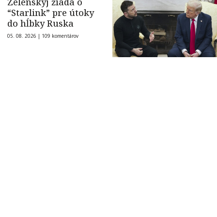
Zelenskyj žiada o
“Starlink” pre útoky
do hĺbky Ruska
05. 08. 2026 |
109 komentárov