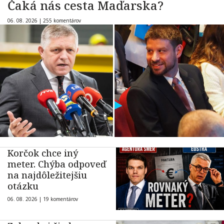
Čaká nás cesta Maďarska?
06. 08. 2026 |
255 komentárov
Korčok chce iný
meter. Chýba odpoveď
na najdôležitejšiu
otázku
06. 08. 2026 |
19 komentárov