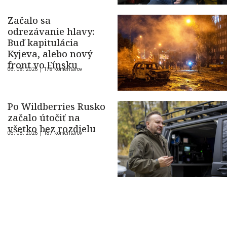
Začalo sa
odrezávanie hlavy:
Buď kapitulácia
Kyjeva, alebo nový
front vo Fínsku
06. 08. 2026 |
178 komentárov
Po Wildberries Rusko
začalo útočiť na
všetko bez rozdielu
06. 08. 2026 |
187 komentárov