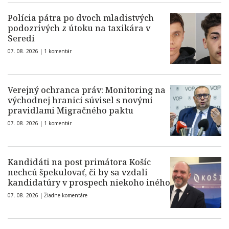
Polícia pátra po dvoch mladistvých
podozrivých z útoku na taxikára v
Seredi
07. 08. 2026 |
1 komentár
Verejný ochranca práv: Monitoring na
východnej hranici súvisel s novými
pravidlami Migračného paktu
07. 08. 2026 |
1 komentár
Kandidáti na post primátora Košíc
nechcú špekulovať, či by sa vzdali
kandidatúry v prospech niekoho iného
07. 08. 2026 |
Žiadne komentáre