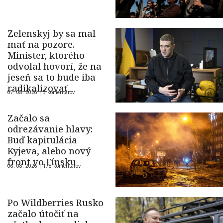
Zelenskyj by sa mal
mať na pozore.
Minister, ktorého
odvolal hovorí, že na
jeseň sa to bude iba
radikalizovať
07. 08. 2026 |
5 komentárov
Začalo sa
odrezávanie hlavy:
Buď kapitulácia
Kyjeva, alebo nový
front vo Fínsku
06. 08. 2026 |
178 komentárov
Po Wildberries Rusko
začalo útočiť na