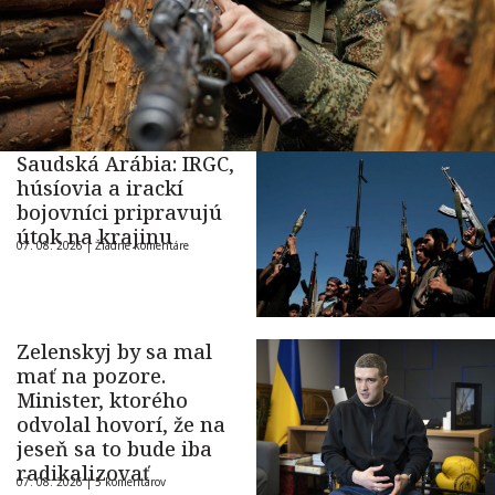
Saudská Arábia: IRGC,
húsíovia a irackí
bojovníci pripravujú
útok na krajinu
07. 08. 2026 |
Žiadne komentáre
Zelenskyj by sa mal
mať na pozore.
Minister, ktorého
odvolal hovorí, že na
jeseň sa to bude iba
radikalizovať
07. 08. 2026 |
5 komentárov