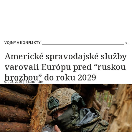
VOJNY A KONFLIKTY
Americké spravodajské služby
varovali Európu pred “ruskou
hrozbou” do roku 2029
07. 08. 2026 |
4 komentáre