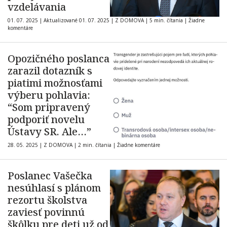
vzdelávania
01. 07. 2025
|
Aktualizované 01. 07. 2025
|
Z DOMOVA
|
5 min. čítania
|
Žiadne
komentáre
Opozičného poslanca
zarazil dotazník s
piatimi možnosťami
výberu pohlavia:
“Som pripravený
podporiť novelu
Ústavy SR. Ale…”
28. 05. 2025
|
Z DOMOVA
|
2 min. čítania
|
Žiadne komentáre
Poslanec Vašečka
nesúhlasí s plánom
rezortu školstva
zaviesť povinnú
škôlku pre deti už od