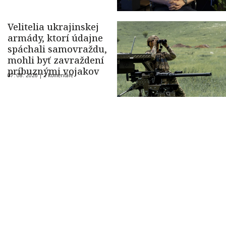
Velitelia ukrajinskej
armády, ktorí údajne
spáchali samovraždu,
mohli byť zavraždení
príbuznými vojakov
07. 08. 2026 |
2 komentáre