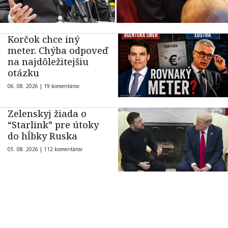
Korčok chce iný
meter. Chýba odpoveď
na najdôležitejšiu
otázku
06. 08. 2026 |
19 komentárov
Zelenskyj žiada o
“Starlink” pre útoky
do hĺbky Ruska
05. 08. 2026 |
112 komentárov