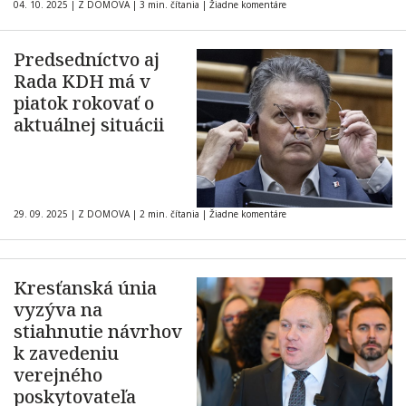
04. 10. 2025
|
Z DOMOVA
|
3 min. čítania
|
Žiadne komentáre
Predsedníctvo aj
Rada KDH má v
piatok rokovať o
aktuálnej situácii
29. 09. 2025
|
Z DOMOVA
|
2 min. čítania
|
Žiadne komentáre
Kresťanská únia
vyzýva na
stiahnutie návrhov
k zavedeniu
verejného
poskytovateľa