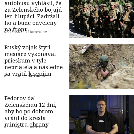
autobusu vyhlásil, že
za Zelenského bojujú
len hlupáci. Zadržali
ho a bude odvelený
na front
07. 08. 2026 |
22 komentárov
Ruský vojak štyri
mesiace vykonával
prieskum v tyle
nepriateľa a následne
sa vrátil k svojim
07. 08. 2026 |
9 komentárov
Fedorov dal
Zelenskému 12 dní,
aby ho po dobrom
vrátil do kresla
ministra obrany
07. 08. 2026 |
12 komentárov