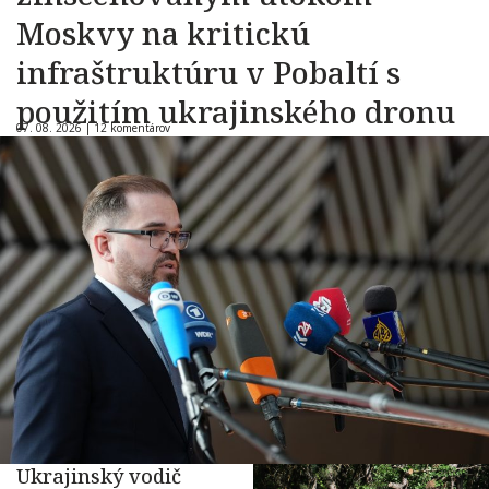
Moskvy na kritickú
infraštruktúru v Pobaltí s
použitím ukrajinského dronu
07. 08. 2026 |
12 komentárov
Ukrajinský vodič