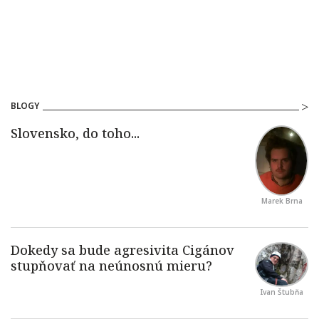
BLOGY
Marek Brna
Ivan Štubňa