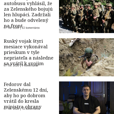
autobusu vyhlásil, že
za Zelenského bojujú
len hlupáci. Zadržali
ho a bude odvelený
na front
07. 08. 2026 |
22 komentárov
Ruský vojak štyri
mesiace vykonával
prieskum v tyle
nepriateľa a následne
sa vrátil k svojim
07. 08. 2026 |
9 komentárov
Fedorov dal
Zelenskému 12 dní,
aby ho po dobrom
vrátil do kresla
ministra obrany
07. 08. 2026 |
12 komentárov