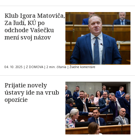
Klub Igora Matoviča,
Za ľudí, KÚ po
odchode Vašečku
mení svoj názov
04. 10. 2025
|
Z DOMOVA
|
2 min. čítania
|
Žiadne komentáre
Prijatie novely
ústavy ide na vrub
opozície