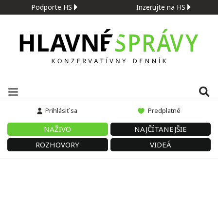
Podporte HS
Inzerujte na HS
Prihlásiť sa
Predplatné
NAŽIVO
NAJČÍTANEJŠIE
ROZHOVORY
VIDEÁ