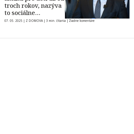
troch rokov, nazýva
to sociálne
inžinierstvo
07. 05. 2025
|
Z DOMOVA
|
3 min. čítania
|
Žiadne komentáre