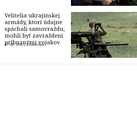
Velitelia ukrajinskej
armády, ktorí údajne
spáchali samovraždu,
mohli byť zavraždení
príbuznými vojakov
07. 08. 2026 |
2 komentáre