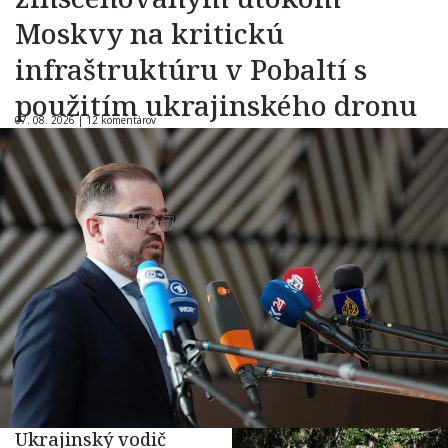
Moskvy na kritickú
infraštruktúru v Pobaltí s
použitím ukrajinského dronu
07. 08. 2026 |
12 komentárov
Ukrajinský vodič