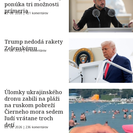
ponúka tri možnosti
prímeria
03. 08. 2026 |
421 komentárov
Trump nedodá rakety
Zelenskému
03. 08. 2026 |
45 komentárov
Úlomky ukrajinského
dronu zabili na pláži
na ruskom pobreží
Čierneho mora sedem
ľudí vrátane troch
detí
03. 08. 2026 |
236 komentárov