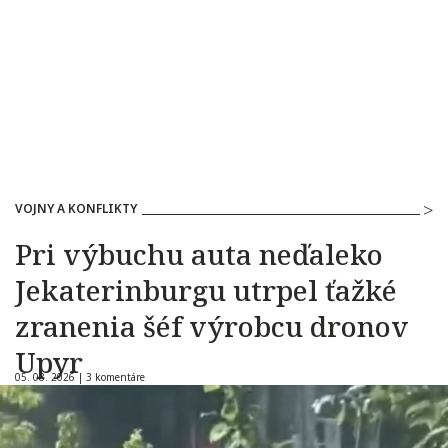
VOJNY A KONFLIKTY
Pri výbuchu auta neďaleko
Jekaterinburgu utrpel ťažké
zranenia šéf výrobcu dronov
Upyr
05. 08. 2026 |
3 komentáre