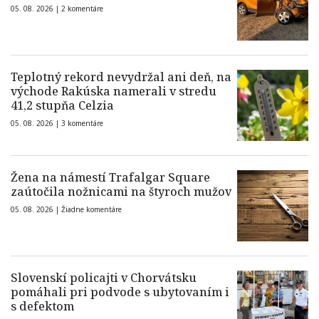
05. 08. 2026 |
2 komentáre
Teplotný rekord nevydržal ani deň, na
východe Rakúska namerali v stredu
41,2 stupňa Celzia
05. 08. 2026 |
3 komentáre
Žena na námestí Trafalgar Square
zaútočila nožnicami na štyroch mužov
05. 08. 2026 |
Žiadne komentáre
Slovenskí policajti v Chorvátsku
pomáhali pri podvode s ubytovaním i
s defektom