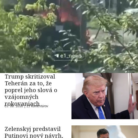
Trump skritizoval
Teherán za to, že
poprel jeho slová o
vzájomných
rokovaniach
03. 08. 2026 |
23 komentárov
Zelenskyj predstavil
Putinovi nový návrh,