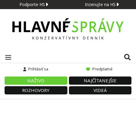
Podporte HS
Inzerujte na HS
Prihlásiť sa
Predplatné
NAŽIVO
NAJČÍTANEJŠIE
ROZHOVORY
VIDEÁ