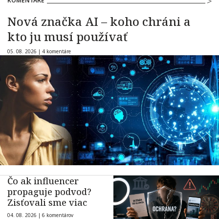
KOMENTÁRE
Nová značka AI – koho chráni a
kto ju musí používať
05. 08. 2026 |
4 komentáre
Čo ak influencer
propaguje podvod?
Zisťovali sme viac
04. 08. 2026 |
6 komentárov