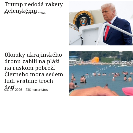
Trump nedodá rakety
Zelenskému
03. 08. 2026 |
45 komentárov
Úlomky ukrajinského
dronu zabili na pláži
na ruskom pobreží
Čierneho mora sedem
ľudí vrátane troch
detí
03. 08. 2026 |
236 komentárov