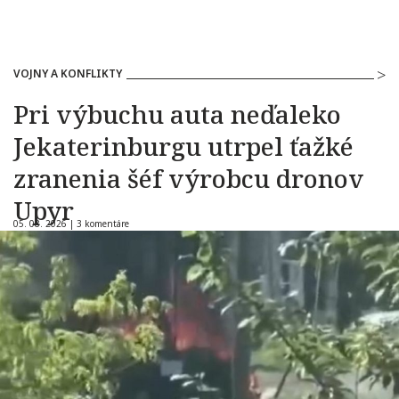
VOJNY A KONFLIKTY
Pri výbuchu auta neďaleko
Jekaterinburgu utrpel ťažké
zranenia šéf výrobcu dronov
Upyr
05. 08. 2026 |
3 komentáre