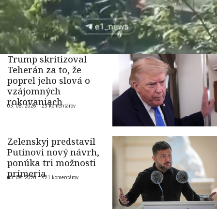
Trump skritizoval
Teherán za to, že
poprel jeho slová o
vzájomných
rokovaniach
03. 08. 2026 |
23 komentárov
Zelenskyj predstavil
Putinovi nový návrh,
ponúka tri možnosti
prímeria
03. 08. 2026 |
421 komentárov