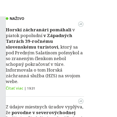
NAŽIVO
Horskí záchranári pomáhali
v
piatok popoludní
v Západných
Tatrách 39-ročnému
slovenskému turistovi
, ktorý sa
pod Predným Salatínom pošmykol a
so zraneným členkom nebol
schopný pokračovať v túre.
Informovala o tom Horská
záchranná služba (HZS) na svojom
webe.
Čítať viac
|
19:31
Z údajov miestnych úradov vyplýva,
že
povodne v severovýchodnej