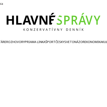
nia
TÁRE
ROZHOVORY
PRIAMA LINKA
ŠPORT
ČESKY
SVETONÁZOR
EKONOMIKA
KU