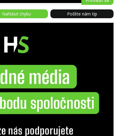
Prihlásiť sa
Nahlásiť chybu
Pošlite nám tip