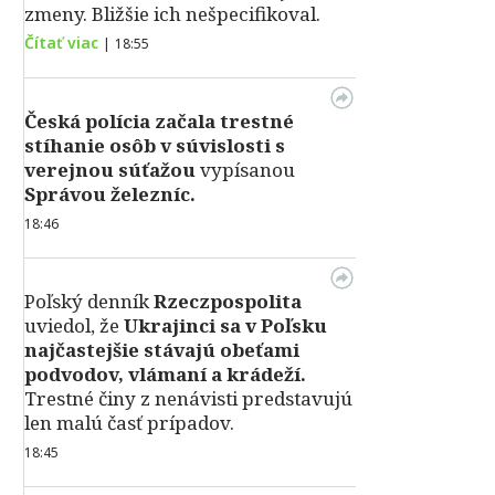
zmeny. Bližšie ich nešpecifikoval.
Čítať viac
|
18:55
Česká polícia začala trestné
stíhanie osôb v súvislosti s
verejnou súťažou
vypísanou
Správou železníc.
18:46
Poľský denník
Rzeczpospolita
uviedol, že
Ukrajinci sa v Poľsku
najčastejšie stávajú obeťami
podvodov, vlámaní a krádeží.
Trestné činy z nenávisti predstavujú
len malú časť prípadov.
18:45