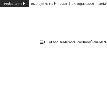
Podporte HS
Inzerujte na HS
20:05
|
07. august 2026
|
Štefá
TITULKA
Z DOMOVA
ZO ZAHRANIČIA
KOMEN