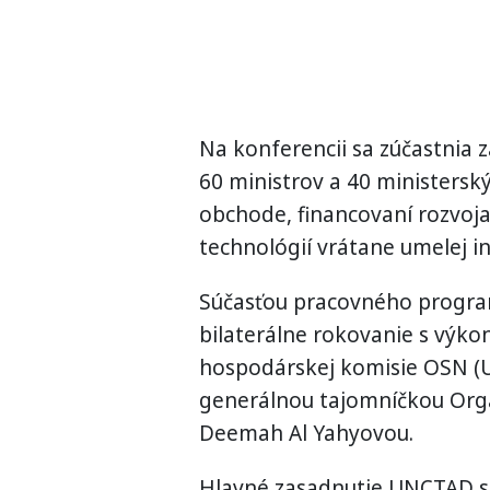
Na konferencii sa zúčastnia z
60 ministrov a 40 ministersk
obchode, financovaní rozvoja,
technológií vrátane umelej in
Súčasťou pracovného progra
bilaterálne rokovanie s výk
hospodárskej komisie OSN (
generálnou tajomníčkou Orga
Deemah Al Yahyovou.
Hlavné zasadnutie UNCTAD sa