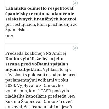
Taliansko odmietlo rešpektovať
španielsky termín na ukončenie
selektívnych hraničných kontrol
pri cestujúcich, ktorí prichádzajú zo
Španielska.
18:59
Predseda koaličnej SNS Andrej
Danko vylúčil, že by sa jeho
strana pred voľbami spájala s
inými subjektmi.
Vyhlásil to aj v
súvislosti s pokusmi o spájanie pred
parlamentnými voľbami v roku
2023. Vyplýva to z Dankovho
vyjadrenia, ktoré TASR poskytla
riaditeľka kancelárie predsedu SNS
Zuzana Škopcová. Danko zároveň
avizoval, že strana urobí na jeseň