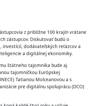
ástupcovia z približne 100 krajín vrátane
ých zástupcov. Diskutovať budú o
 investícií, dodávateľských reťazcov a
teligencie a digitálnej ekonomiky.
mu štátneho tajomníka bude aj
onnou tajomníčkou Európskej
UNECE) Tatianou Molceanovou a s
nizácie pre digitálnu spoluprácu (DCO)
 koná každé štyri roky a určuje