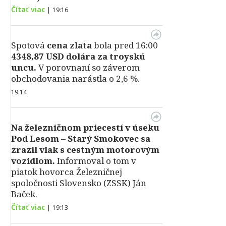
Čítať viac
|
19:16
Spotová
cena zlata
bola pred 16:00
4348,87 USD dolára za troyskú
uncu.
V porovnaní so záverom
obchodovania narástla o 2,6 %.
19:14
Na železničnom priecestí v úseku
Pod Lesom – Starý Smokovec sa
zrazil vlak s cestným motorovým
vozidlom.
Informoval o tom v
piatok hovorca Železničnej
spoločnosti Slovensko (ZSSK) Ján
Baček.
Čítať viac
|
19:13