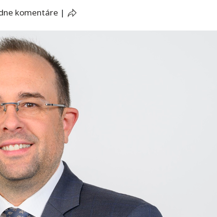
adne komentáre
|