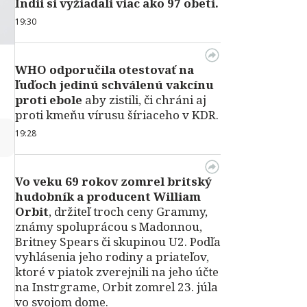
Indii si vyžiadali viac ako 97 obetí.
19:30
WHO odporučila otestovať na
ľuďoch jedinú schválenú vakcínu
proti ebole
aby zistili, či chráni aj
proti kmeňu vírusu šíriaceho v KDR.
↻
19:28
Vo veku 69 rokov zomrel britský
hudobník a producent William
Orbit
, držiteľ troch ceny Grammy,
známy spoluprácou s Madonnou,
Britney Spears či skupinou U2. Podľa
vyhlásenia jeho rodiny a priateľov,
ktoré v piatok zverejnili na jeho účte
na Instrgrame, Orbit zomrel 23. júla
vo svojom dome.