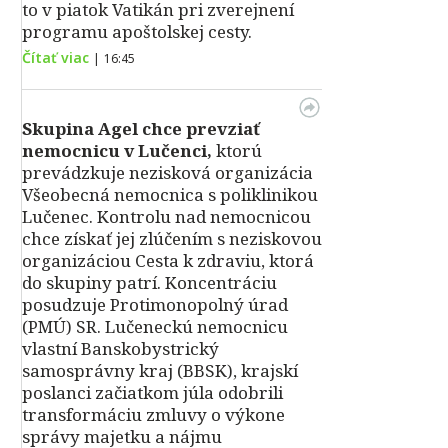
to v piatok Vatikán pri zverejnení
programu apoštolskej cesty.
Čítať viac
|
16:45
Skupina Agel chce prevziať
nemocnicu v Lučenci,
ktorú
prevádzkuje nezisková organizácia
Všeobecná nemocnica s poliklinikou
Lučenec. Kontrolu nad nemocnicou
chce získať jej zlúčením s neziskovou
organizáciou Cesta k zdraviu, ktorá
do skupiny patrí. Koncentráciu
posudzuje Protimonopolný úrad
(PMÚ) SR. Lučeneckú nemocnicu
vlastní Banskobystrický
samosprávny kraj (BBSK), krajskí
poslanci začiatkom júla odobrili
transformáciu zmluvy o výkone
správy majetku a nájmu