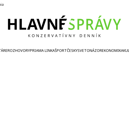
nia
TÁRE
ROZHOVORY
PRIAMA LINKA
ŠPORT
ČESKY
SVETONÁZOR
EKONOMIKA
KU