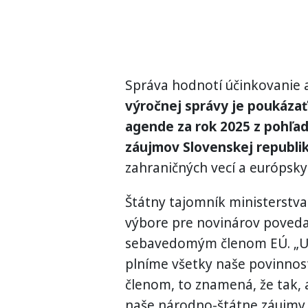
Správa hodnotí účinkovanie a
výročnej správy je poukázať 
agende za rok 2025 z pohľa
záujmov Slovenskej republiky
zahraničných vecí a európskych
Štátny tajomník ministerstva
výbore pre novinárov povedal
sebavedomým členom EÚ. „Ur
plníme všetky naše povinno
členom, to znamená, že tak, 
naše národno-štátne záujmy 