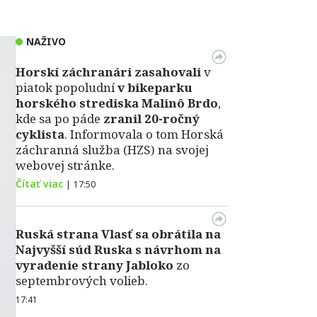
NAŽIVO
Horskí záchranári zasahovali
v
piatok popoludní
v bikeparku
horského strediska Malinô Brdo
,
kde sa po páde
zranil 20-ročný
cyklista
. Informovala o tom Horská
záchranná služba (HZS) na svojej
webovej stránke.
Čítať viac
|
17:50
Ruská strana Vlasť sa obrátila na
Najvyšší súd Ruska s návrhom na
vyradenie strany Jabloko
zo
septembrových volieb.
17:41