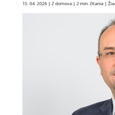
15. 04. 2026
|
Z domova
|
2 min. čítania
|
Ži