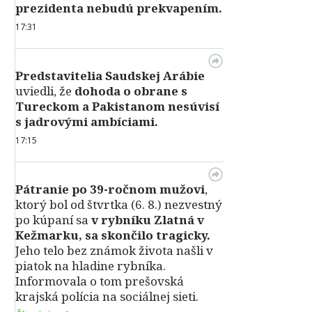
prezidenta nebudú prekvapením.
17:31
Predstavitelia Saudskej Arábie
uviedli, že
dohoda o obrane s
Tureckom a Pakistanom nesúvisí
s jadrovými ambíciami.
17:15
Pátranie po 39-ročnom mužovi
,
ktorý bol od štvrtka (6. 8.) nezvestný
po kúpaní sa
v rybníku Zlatná v
Kežmarku, sa skončilo tragicky.
Jeho telo bez známok života našli v
piatok na hladine rybníka.
Informovala o tom prešovská
krajská polícia na sociálnej sieti.