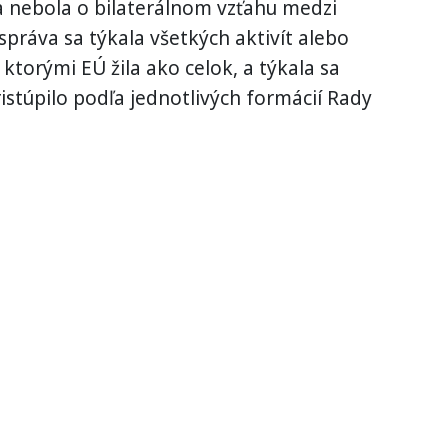
a nebola o bilaterálnom vzťahu medzi
správa sa týkala všetkých aktivít alebo
torými EÚ žila ako celok, a týkala sa
istúpilo podľa jednotlivých formácií Rady