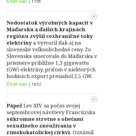
Čítať viac
|
17:05
Nedostatok výrobných kapacít v
Maďarsku a ďalších krajinách
regiónu zvýšil cezhraničné toky
elektriny
a vytvoril tlak aj na
slovenské veľkoobchodné ceny. Zo
Slovenska smerovalo do Maďarska v
priemere približne 1,3 gigawattu
(GW) elektriny, pričom v niektorých
hodinách export presiahol 2,5 GW.
Čítať viac
|
16:52
Pápež
Lev XIV. sa počas svojej
septembrovej návštevy Francúzska
súkromne stretne s obeťami
sexuálneho zneužívania v
rímskokatolíckej cirkvi.
Oznámil