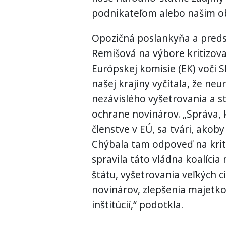
podnikateľom alebo našim ob
Opozičná poslankyňa a preds
Remišová na výbore kritizova
Európskej komisie (EK) voči S
našej krajiny vyčítala, že ne
nezávislého vyšetrovania a st
ochrane novinárov. „Správa, k
členstve v EÚ, sa tvári, akob
Chýbala tam odpoveď na krit
spravila táto vládna koalícia
štátu, vyšetrovania veľkých c
novinárov, zlepšenia majetko
inštitúcií,“ podotkla.