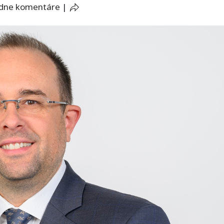
adne komentáre
|