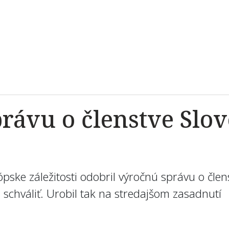
právu o členstve Slo
ske záležitosti odobril výročnú správu o člens
schváliť. Urobil tak na stredajšom zasadnutí