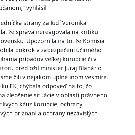
čanom,“ vyhlásil.
edníčka strany Za ľudí Veronika
la, že správa nereagovala na kritiku
lovensku. Upozornila na to, že Komisia
urobila pokrok v zabezpečení účinného
íhania prípadov veľkej korupcie či v
torú predložil minister Juraj Blanár o
y sme žili v nejakom úplne inom vesmíre.
iku EK, chýbala odpoveď na to, čo
 na zlepšenie situácie v oblasti právneho
itlivých káuz korupcie, ochrany
vých priznaní a ochrany nezávislých