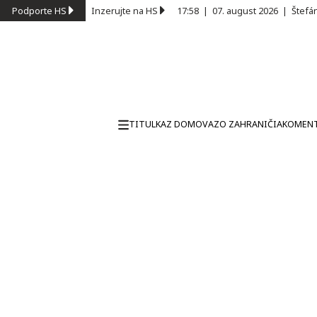
Podporte HS
Inzerujte na HS
17:58
|
07. august 2026
|
Štefá
TITULKA
Z DOMOVA
ZO ZAHRANIČIA
KOMEN