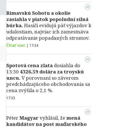
Rimavskú Sobotu a okolie
zasiahla v piatok popoludní silná
búrka.
Hasiči evidujú päť výjazdov k
udalostiam, najviac ich zamestnáva
odpratávanie popadaných stromov.
Čítať viac
|
17:34
↻
Spotová cena zlata
dosiahla do
13:30
4326,59 dolára za troyskú
uncu.
V porovnaní so záverom
predchádzajúceho obchodovania sa
cena zvýšila o 2,1 %.
17:33
Péter
Magyar
vyhlásil, že
mená
kandidátov na post maďarského