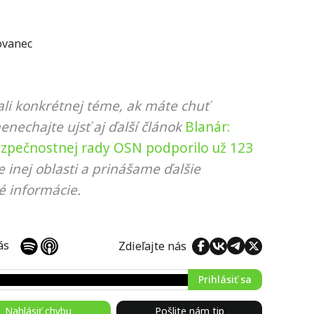
ovanec
li konkrétnej téme, ak máte chuť
nenechajte ujsť aj ďalší článok
Blanár:
zpečnostnej rady OSN podporilo už 123
 inej oblasti a prinášame ďalšie
é informácie.
 nás
Zdieľajte nás
Prihlásiť sa
Nahlásiť chybu
Pošlite nám tip