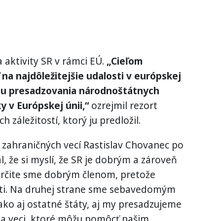
 aktivity SR v rámci EÚ.
„Cieľom
na najdôležitejšie udalosti v európskej
du presadzovania národnoštátnych
 v Európskej únii,“
ozrejmil rezort
 záležitostí, ktorý ju predložil.
 zahraničných vecí Rastislav Chovanec po
, že si myslí, že SR je dobrým a zároveň
čite sme dobrým členom, pretože
sti. Na druhej strane sme sebavedomým
ako aj ostatné štáty, aj my presadzujeme
a veci, ktoré môžu pomôcť našim