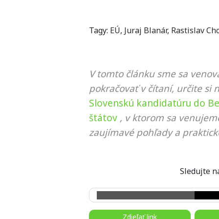
Tagy:
EÚ
,
Juraj Blanár
,
Rastislav Ch
V tomto článku sme sa venova
pokračovať v čítaní, určite si 
Slovenskú kandidatúru do Be
štátov
, v ktorom sa venujeme
zaujímavé pohľady a praktick
Sledujte
Zdieľať link