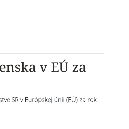
venska v EÚ za
tve SR v Európskej únii (EÚ) za rok