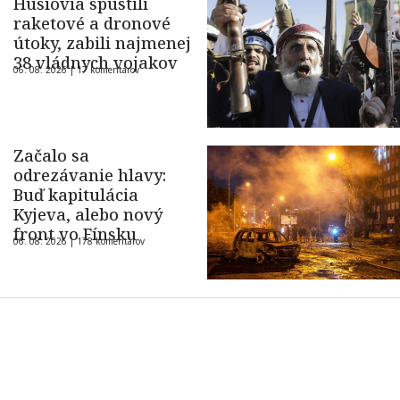
Húsíovia spustili
raketové a dronové
útoky, zabili najmenej
38 vládnych vojakov
06. 08. 2026 |
17 komentárov
Začalo sa
odrezávanie hlavy:
Buď kapitulácia
Kyjeva, alebo nový
front vo Fínsku
06. 08. 2026 |
178 komentárov