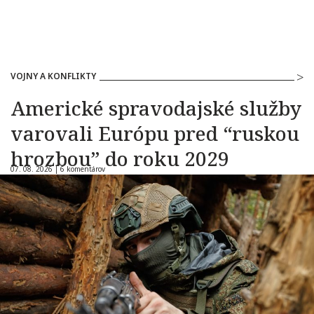
VOJNY A KONFLIKTY
Americké spravodajské služby
varovali Európu pred “ruskou
hrozbou” do roku 2029
07. 08. 2026 |
6 komentárov