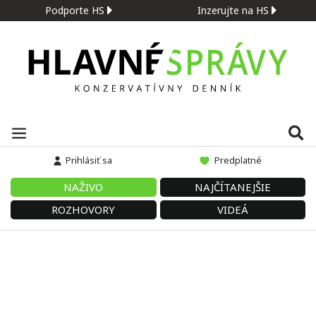
Podporte HS
Inzerujte na HS
Prihlásiť sa
Predplatné
NAŽIVO
NAJČÍTANEJŠIE
ROZHOVORY
VIDEÁ