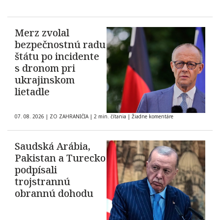
Merz zvolal
bezpečnostnú radu
štátu po incidente
s dronom pri
ukrajinskom
lietadle
07. 08. 2026
|
ZO ZAHRANIČIA
|
2 min. čítania
|
Žiadne komentáre
Saudská Arábia,
Pakistan a Turecko
podpísali
trojstrannú
obrannú dohodu