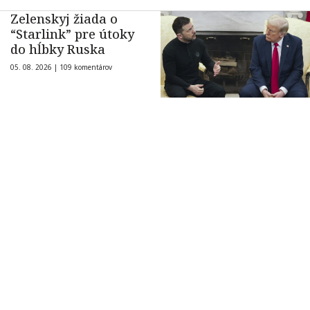
Zelenskyj žiada o
“Starlink” pre útoky
do hĺbky Ruska
05. 08. 2026 |
109 komentárov