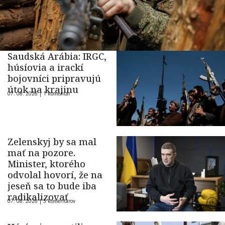
Saudská Arábia: IRGC,
húsíovia a irackí
bojovníci pripravujú
útok na krajinu
07. 08. 2026 |
1 komentár
Zelenskyj by sa mal
mať na pozore.
Minister, ktorého
odvolal hovorí, že na
jeseň sa to bude iba
radikalizovať
07. 08. 2026 |
5 komentárov