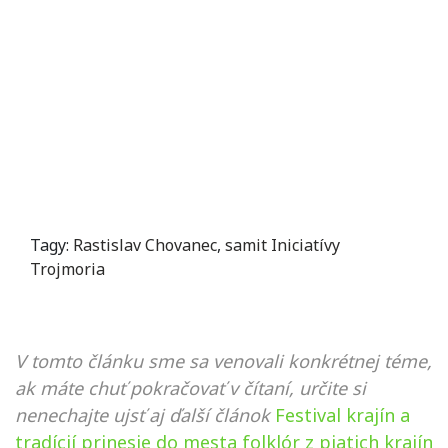
Tagy:
Rastislav Chovanec
,
samit Iniciatívy
Trojmoria
V tomto článku sme sa venovali konkrétnej téme,
ak máte chuť pokračovať v čítaní, určite si
nenechajte ujsť aj ďalší článok
Festival krajín a
tradícií prinesie do mesta folklór z piatich krajín