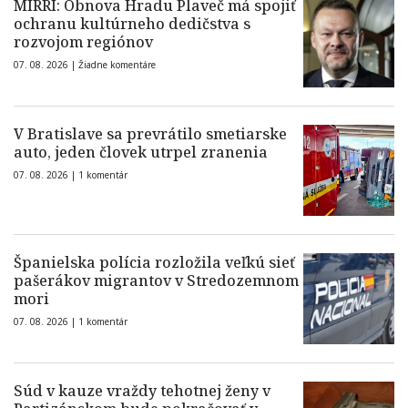
MIRRI: Obnova Hradu Plaveč má spojiť
ochranu kultúrneho dedičstva s
rozvojom regiónov
07. 08. 2026 |
Žiadne komentáre
V Bratislave sa prevrátilo smetiarske
auto, jeden človek utrpel zranenia
07. 08. 2026 |
1 komentár
Španielska polícia rozložila veľkú sieť
pašerákov migrantov v Stredozemnom
mori
07. 08. 2026 |
1 komentár
Súd v kauze vraždy tehotnej ženy v