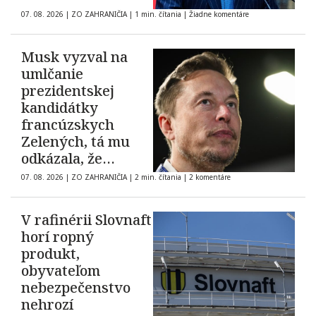
07. 08. 2026
|
ZO ZAHRANIČIA
|
1 min. čítania
|
Žiadne komentáre
Musk vyzval na
umlčanie
prezidentskej
kandidátky
francúzskych
Zelených, tá mu
odkázala, že
demokracia nie je
07. 08. 2026
|
ZO ZAHRANIČIA
|
2 min. čítania
|
2 komentáre
na predaj
V rafinérii Slovnaft
horí ropný
produkt,
obyvateľom
nebezpečenstvo
nehrozí