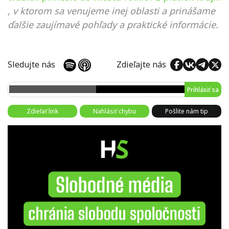
, v ktorom sa venujeme inej oblasti a prinášame
ďalšie zaujímavé pohľady a praktické informácie.
Sledujte nás
Zdieľajte nás
Prihlásiť sa
Zdieľať link
Nahlásiť chybu
Pošlite nám tip