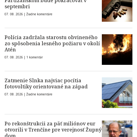
Partizánskom bude pokračovať v
septembri
07. 08. 2026 |
Žiadne komentáre
Polícia zadržala starostu obvineného
zo spôsobenia lesného požiaru v okolí
Atén
07. 08. 2026 |
1 komentár
Zatmenie Slnka najviac pocítia
fotovoltiky orientované na západ
07. 08. 2026 |
Žiadne komentáre
Po rekonštrukcii za päť miliónov eur
otvorili v Trenčíne pre verejnosť Župný
dom