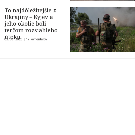
To najdôležitejšie z
Ukrajiny – Kyjev a
jeho okolie boli
terčom rozsiahleho
útoku
05. 08. 2026 |
17 komentárov