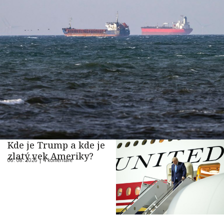
Kde je Trump a kde je
zlatý vek Ameriky?
06. 08. 2026 |
4 komentáre