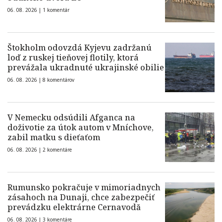
06. 08. 2026 |
1 komentár
Štokholm odovzdá Kyjevu zadržanú
loď z ruskej tieňovej flotily, ktorá
prevážala ukradnuté ukrajinské obilie
06. 08. 2026 |
8 komentárov
V Nemecku odsúdili Afganca na
doživotie za útok autom v Mníchove,
zabil matku s dieťaťom
06. 08. 2026 |
2 komentáre
Rumunsko pokračuje v mimoriadnych
zásahoch na Dunaji, chce zabezpečiť
prevádzku elektrárne Cernavodă
06. 08. 2026 |
3 komentáre