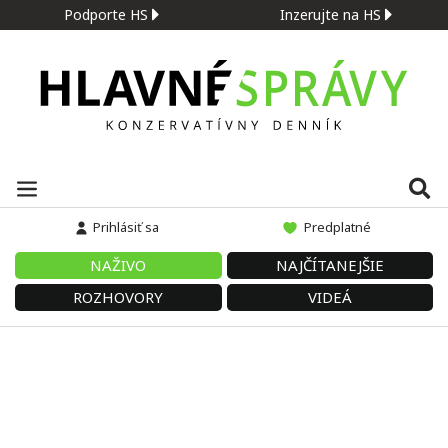
Podporte HS
Inzerujte na HS
Prihlásiť sa
Predplatné
NAŽIVO
NAJČÍTANEJŠIE
ROZHOVORY
VIDEÁ