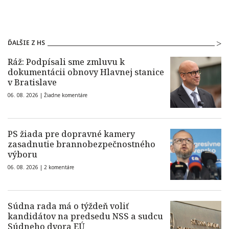
ĎALŠIE Z HS
Ráž: Podpísali sme zmluvu k
dokumentácii obnovy Hlavnej stanice
v Bratislave
06. 08. 2026 |
Žiadne komentáre
PS žiada pre dopravné kamery
zasadnutie brannobezpečnostného
výboru
06. 08. 2026 |
2 komentáre
Súdna rada má o týždeň voliť
kandidátov na predsedu NSS a sudcu
Súdneho dvora EÚ