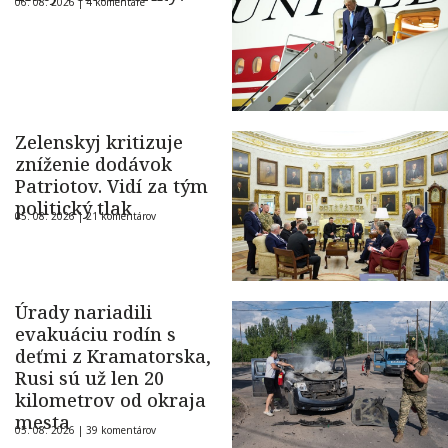
06. 08. 2026 |
4 komentáre
Zelenskyj kritizuje
zníženie dodávok
Patriotov. Vidí za tým
politický tlak
05. 08. 2026 |
21 komentárov
Úrady nariadili
evakuáciu rodín s
deťmi z Kramatorska,
Rusi sú už len 20
kilometrov od okraja
mesta
05. 08. 2026 |
39 komentárov