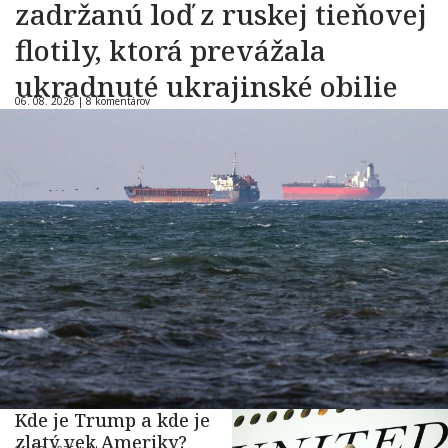
zadržanú loď z ruskej tieňovej
flotily, ktorá prevážala
ukradnuté ukrajinské obilie
06. 08. 2026 |
8 komentárov
Kde je Trump a kde je
zlatý vek Ameriky?