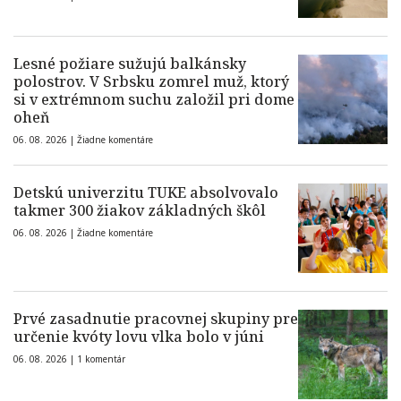
Lesné požiare sužujú balkánsky
polostrov. V Srbsku zomrel muž, ktorý
si v extrémnom suchu založil pri dome
oheň
06. 08. 2026 |
Žiadne komentáre
Detskú univerzitu TUKE absolvovalo
takmer 300 žiakov základných škôl
06. 08. 2026 |
Žiadne komentáre
Prvé zasadnutie pracovnej skupiny pre
určenie kvóty lovu vlka bolo v júni
06. 08. 2026 |
1 komentár