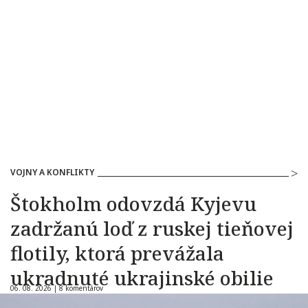
VOJNY A KONFLIKTY
Štokholm odovzdá Kyjevu
zadržanú loď z ruskej tieňovej
flotily, ktorá prevážala
ukradnuté ukrajinské obilie
06. 08. 2026 |
8 komentárov