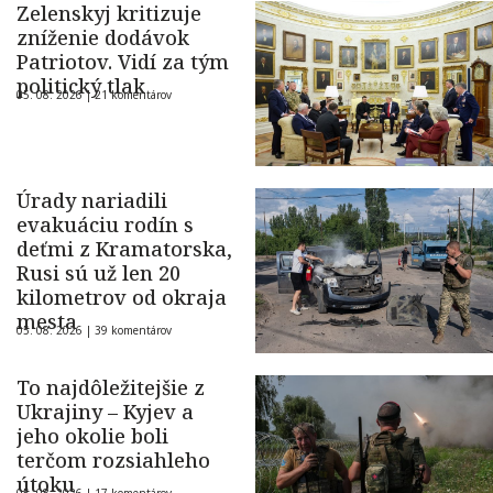
Zelenskyj kritizuje
zníženie dodávok
Patriotov. Vidí za tým
politický tlak
05. 08. 2026 |
21 komentárov
Úrady nariadili
evakuáciu rodín s
deťmi z Kramatorska,
Rusi sú už len 20
kilometrov od okraja
mesta
05. 08. 2026 |
39 komentárov
To najdôležitejšie z
Ukrajiny – Kyjev a
jeho okolie boli
terčom rozsiahleho
útoku