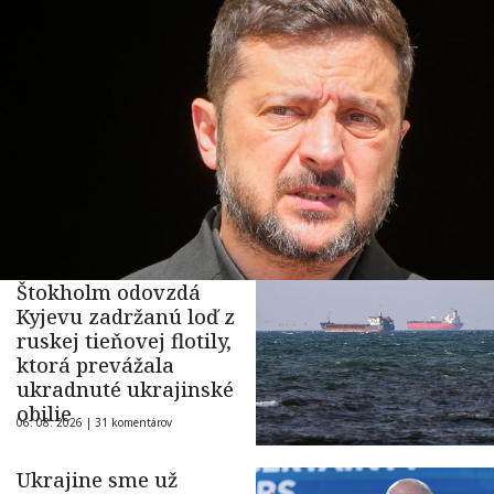
Štokholm odovzdá
Kyjevu zadržanú loď z
ruskej tieňovej flotily,
ktorá prevážala
ukradnuté ukrajinské
obilie
06. 08. 2026 |
31 komentárov
Ukrajine sme už