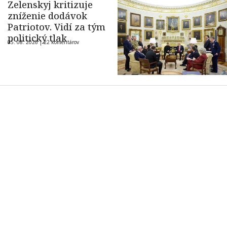
Zelenskyj kritizuje
zníženie dodávok
Patriotov. Vidí za tým
politický tlak
05. 08. 2026 |
22 komentárov