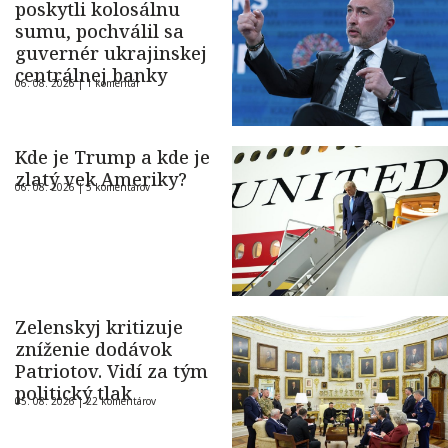
poskytli kolosálnu
sumu, pochválil sa
guvernér ukrajinskej
centrálnej banky
06. 08. 2026 |
1 komentár
Kde je Trump a kde je
zlatý vek Ameriky?
06. 08. 2026 |
5 komentárov
Zelenskyj kritizuje
zníženie dodávok
Patriotov. Vidí za tým
politický tlak
05. 08. 2026 |
22 komentárov