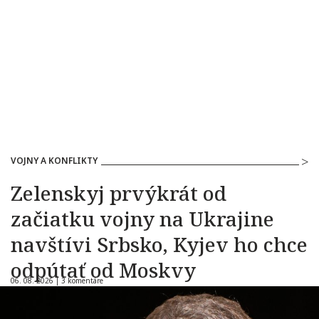
VOJNY A KONFLIKTY
Zelenskyj prvýkrát od
začiatku vojny na Ukrajine
navštívi Srbsko, Kyjev ho chce
odpútať od Moskvy
06. 08. 2026 |
3 komentáre