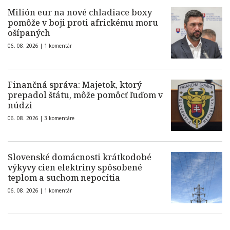
Milión eur na nové chladiace boxy
pomôže v boji proti africkému moru
ošípaných
06. 08. 2026 |
1 komentár
Finančná správa: Majetok, ktorý
prepadol štátu, môže pomôcť ľuďom v
núdzi
06. 08. 2026 |
3 komentáre
Slovenské domácnosti krátkodobé
výkyvy cien elektriny spôsobené
teplom a suchom nepocítia
06. 08. 2026 |
1 komentár