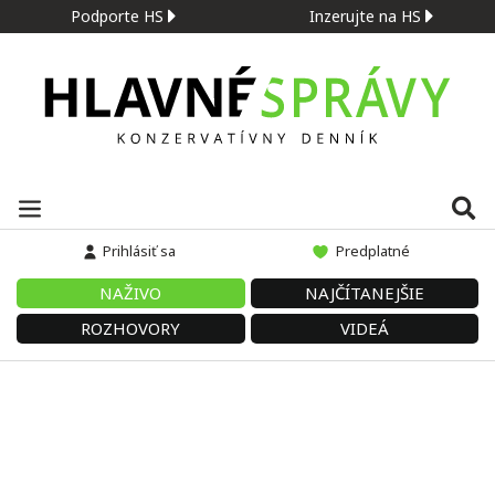
Podporte HS
Inzerujte na HS
Prihlásiť sa
Predplatné
NAŽIVO
NAJČÍTANEJŠIE
ROZHOVORY
VIDEÁ