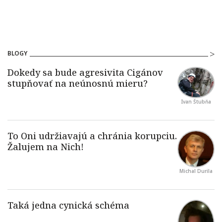
BLOGY
Ivan Štubňa
Michal Durila