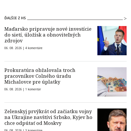
ĎALŠIE Z HS
Maďarsko pripravuje nové investície
do sietí, úložísk a obnoviteľných
zdrojov
06. 08. 2026 |
4 komentáre
Prokuratúra obžalovala troch
pracovníkov Colného úradu
Michalovce pre úplatky
06. 08. 2026 |
1 komentár
Zelenskyj prvýkrát od začiatku vojny
na Ukrajine navštívi Srbsko, Kyjev ho
chce odpútať od Moskvy
06. 08. 2026 |
3 komentáre