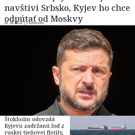
navštívi Srbsko, Kyjev ho chce
odpútať od Moskvy
06. 08. 2026 |
3 komentáre
Štokholm odovzdá
Kyjevu zadržanú loď z
ruskej tieňovej flotily,