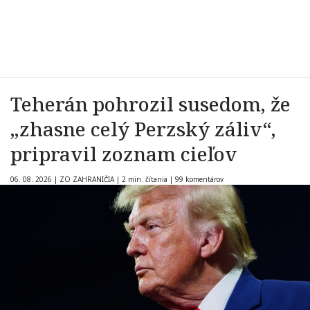
Teherán pohrozil susedom, že
„zhasne celý Perzský záliv“,
pripravil zoznam cieľov
06. 08. 2026
|
ZO ZAHRANIČIA
|
2 min. čítania
|
99 komentárov