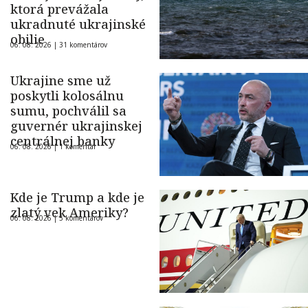
ktorá prevážala
ukradnuté ukrajinské
obilie
06. 08. 2026 |
31 komentárov
Ukrajine sme už
poskytli kolosálnu
sumu, pochválil sa
guvernér ukrajinskej
centrálnej banky
06. 08. 2026 |
1 komentár
Kde je Trump a kde je
zlatý vek Ameriky?
06. 08. 2026 |
5 komentárov