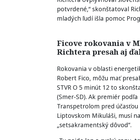
potvrdené,“ skonštatoval Ric
mladých ľudí išla pomoc Pro
Ficove rokovania v 
Richtera presah aj ďa
Rokovania v oblasti energeti
Robert Fico, môžu mať presah 
STVR O 5 minút 12 to skonšta
(Smer-SD). Ak premiér podľa
Transpetrolom pred účasťou n
Liptovskom Mikuláši, musí na
„setsakramentský dôvod”.