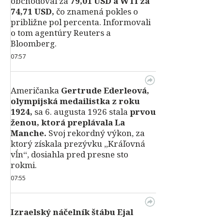
obchodoval za
79,01 USD a WTI za
74,71 USD,
čo znamená pokles o
približne pol percenta. Informovali
o tom agentúry Reuters a
Bloomberg.
07:57
Američanka
Gertrude Ederleová,
olympijská medailistka z roku
1924,
sa 6. augusta 1926 stala
prvou
ženou, ktorá preplávala La
Manche.
Svoj rekordný výkon, za
ktorý získala prezývku „Kráľovná
vĺn“, dosiahla pred presne sto
rokmi.
07:55
Izraelský náčelník štábu Ejal