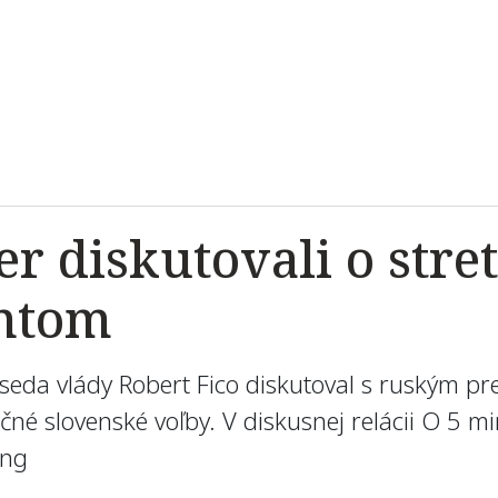
er diskutovali o stre
ntom
edseda vlády Robert Fico diskutoval s ruským 
é slovenské voľby. V diskusnej relácii O 5 mi
ing