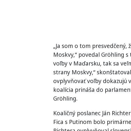
„Ja som o tom presvedčený, ž
Moskvy,“ povedal Gröhling s 
voľby v Maďarsku, tak sa veľ
strany Moskvy,“ skonštatoval 
ovplyvňovať voľby dokazujú 
koalícia prináša do parlament
Gröhling.
Koaličný poslanec Ján Richter
Fica s Putinom bolo primárne
Richtera ovplyvňoval slovensk