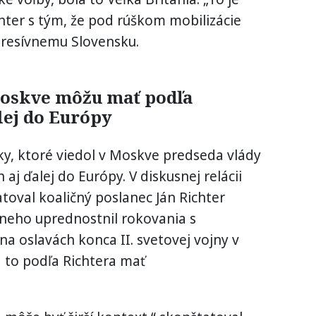
hter s tým, že pod rúškom mobilizácie
gresívnemu Slovensku.
Moskve môžu mať podľa
lej do Európy
ky, ktoré viedol v Moskve predseda vlády
aj ďalej do Európy. V diskusnej relácii
toval koaličný poslanec Ján Richter
 neho uprednostnil rokovania s
a oslavách konca II. svetovej vojny v
 to podľa Richtera mať