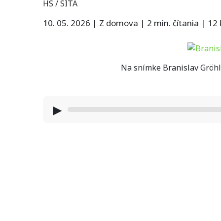
HS / SITA
10. 05. 2026
|
Z domova
|
2 min. čítania
|
12
Na snímke Branislav Gröhlin
▶