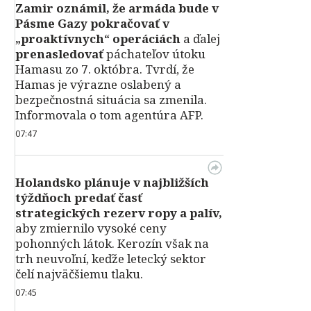
Zamir oznámil, že armáda bude v
Pásme Gazy pokračovať v
„proaktívnych“ operáciách
a ďalej
prenasledovať
páchateľov útoku
Hamasu zo 7. októbra. Tvrdí, že
Hamas je výrazne oslabený a
bezpečnostná situácia sa zmenila.
Informovala o tom agentúra AFP.
07:47
Holandsko plánuje v najbližších
týždňoch predať časť
strategických rezerv ropy a palív,
aby zmiernilo vysoké ceny
pohonných látok. Kerozín však na
trh neuvoľní, keďže letecký sektor
čelí najväčšiemu tlaku.
07:45