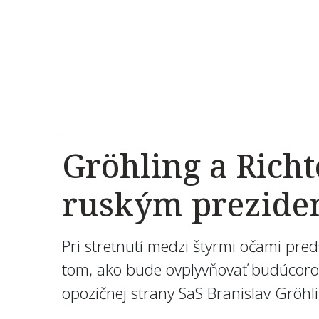
Gröhling a Richt
ruským prezide
Pri stretnutí medzi štyrmi očami pr
tom, ako bude ovplyvňovať budúcoročn
opozičnej strany SaS Branislav Gröhl