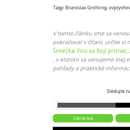
Tagy:
Branislav Gröhling
,
ovplyvňov
V tomto článku sme sa venova
pokračovať v čítaní, určite si 
Šimečka: Fico sa bojí priznať
, v ktorom sa venujeme inej o
pohľady a praktické informáci
Sledujte
Zdieľať link