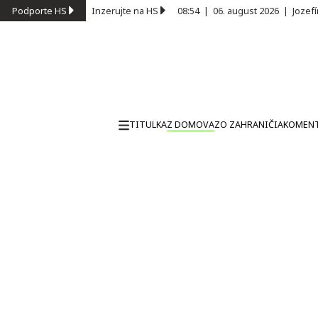
Podporte HS
Inzerujte na HS
08:54
|
06. august 2026
|
Jozef
TITULKA
Z DOMOVA
ZO ZAHRANIČIA
KOMEN