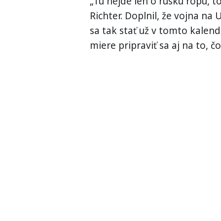
„Tu nejde len o ruskú ropu, t
Richter. Doplnil, že vojna na
sa tak stať už v tomto kalen
miere pripraviť sa aj na to, 