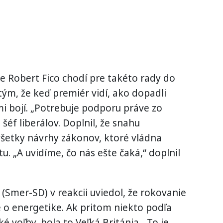
e Robert Fico chodí pre takéto rady do
tým, že keď premiér vidí, ako dopadli
mi bojí. „Potrebuje podporu práve zo
šéf liberálov. Doplnil, že snahu
všetky návrhy zákonov, ktoré vládna
u. „A uvidíme, čo nás ešte čaká,“ doplnil
 (Smer-SD) v reakcii uviedol, že rokovanie
 o energetike. Ak pritom niekto podľa
é voľby, bola to Veľká Británia. „To je