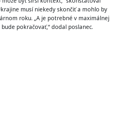
o môže byť širší kontext,“ skonštatoval
 Ukrajine musí niekedy skončiť a mohlo by
dárnom roku. „A je potrebné v maximálnej
čo bude pokračovať,“ dodal poslanec.