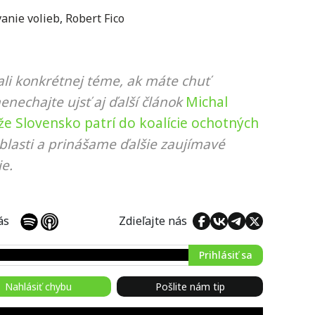
anie volieb
,
Robert Fico
li konkrétnej téme, ak máte chuť
nenechajte ujsť aj ďalší článok
Michal
, že Slovensko patrí do koalície ochotných
blasti a prinášame ďalšie zaujímavé
e.
 nás
Zdieľajte nás
Prihlásiť sa
Nahlásiť chybu
Pošlite nám tip