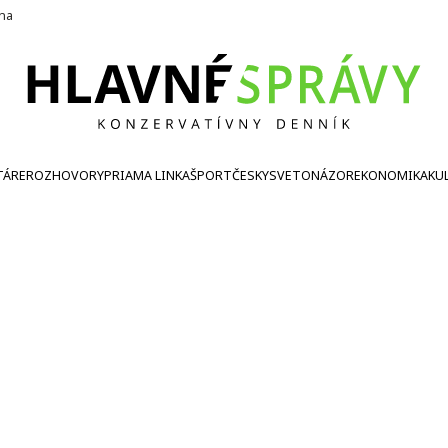
ína
TÁRE
ROZHOVORY
PRIAMA LINKA
ŠPORT
ČESKY
SVETONÁZOR
EKONOMIKA
KU