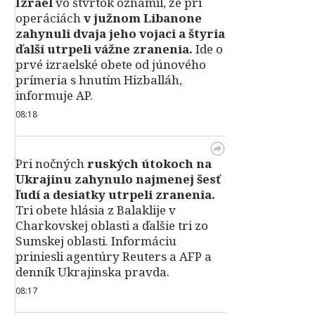
Izrael
vo štvrtok oznámil, že pri
operáciách
v južnom Libanone
zahynuli dvaja jeho vojaci a štyria
ďalší utrpeli vážne zranenia.
Ide o
prvé izraelské obete od júnového
prímeria s hnutím Hizballáh,
informuje AP.
08:18
Pri nočných
ruských útokoch na
Ukrajinu zahynulo najmenej šesť
ľudí a desiatky utrpeli zranenia.
Tri obete hlásia z Balaklije v
Charkovskej oblasti a ďalšie tri zo
Sumskej oblasti. Informáciu
priniesli agentúry Reuters a AFP a
denník Ukrajinska pravda.
08:17