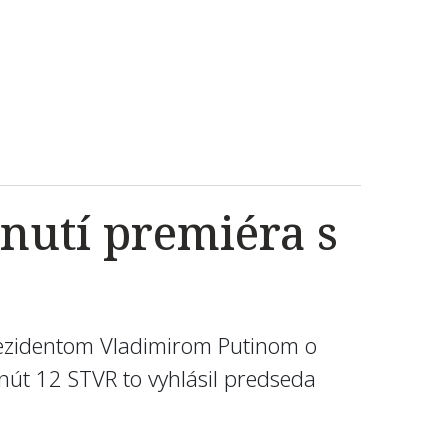
tnutí premiéra s
prezidentom Vladimirom Putinom o
nút 12 STVR to vyhlásil predseda