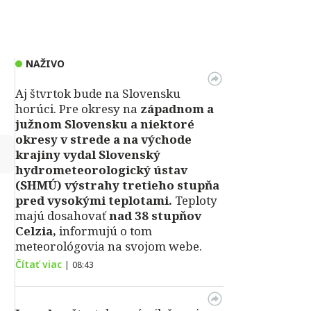
NAŽIVO
Aj štvrtok bude na Slovensku
horúci. Pre okresy na
západnom a
južnom Slovensku a niektoré
okresy v strede a na východe
↻
krajiny vydal Slovenský
hydrometeorologický ústav
(SHMÚ) výstrahy tretieho stupňa
pred vysokými teplotami.
Teploty
majú dosahovať
nad 38 stupňov
Celzia,
informujú o tom
meteorológovia na svojom webe.
Čítať viac
|
08:43