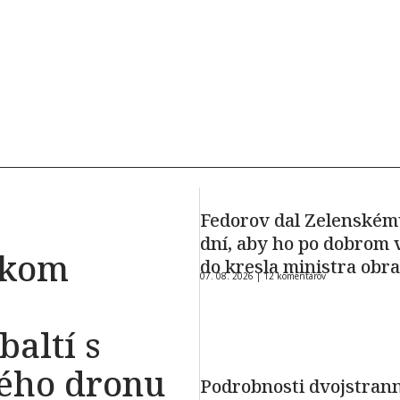
Fedorov dal Zelenském
dní, aby ho po dobrom v
okom
do kresla ministra obr
07. 08. 2026 |
12 komentárov
baltí s
kého dronu
Podrobnosti dvojstran