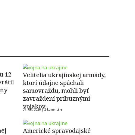
u 12
Velitelia ukrajinskej armády,
rátil
ktorí údajne spáchali
any
samovraždu, mohli byť
zavraždení príbuznými
vojakov
07. 08. 2026 |
2 komentáre
nej
Americké spravodajské