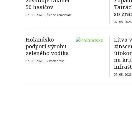
zasahuje takmer
Západ
50 hasičov
Tatrác
so zr
07. 08. 2026 |
Žiadne komentáre
členk
07. 08. 2026
Holandsko
Litva 
podporí výrobu
zinsc
zeleného vodíka
útoko
na kri
07. 08. 2026 |
2 komentáre
infraš
Pobalt
07. 08. 2026
ukraji
dronu