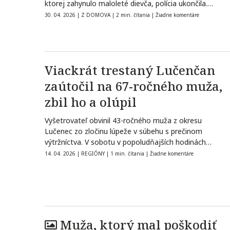
ktorej zahynulo maloleté dievča, polícia ukončila.
Krajský vyšetrovateľ…
30. 04. 2026
|
Z DOMOVA
|
2 min. čítania
|
Žiadne komentáre
Viackrát trestaný Lučenčan
zaútočil na 67-ročného muža,
zbil ho a olúpil
Vyšetrovateľ obvinil 43-ročného muža z okresu
Lučenec zo zločinu lúpeže v súbehu s prečinom
výtržníctva. V sobotu v popoludňajších hodinách…
14. 04. 2026
|
REGIÓNY
|
1 min. čítania
|
Žiadne komentáre
Muža, ktorý mal poškodiť