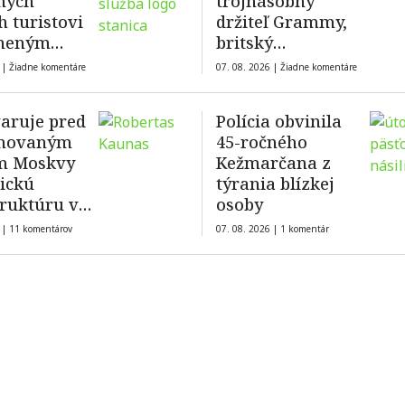
ných
trojnásobný
h turistovi
držiteľ Grammy,
aneným
britský
om
elektronický
 |
Žiadne komentáre
07. 08. 2026 |
Žiadne komentáre
hudobník a
producent William
varuje pred
Polícia obvinila
Orbit
enovaným
45-ročného
m Moskvy
Kežmarčana z
tickú
týrania blízkej
truktúru v
osoby
í s použitím
 |
11 komentárov
07. 08. 2026 |
1 komentár
nského