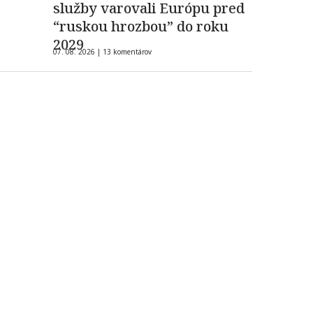
služby varovali Európu pred
“ruskou hrozbou” do roku
2029
07. 08. 2026 |
13 komentárov