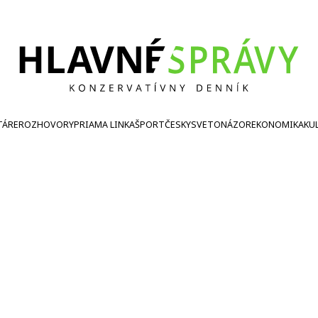
TÁRE
ROZHOVORY
PRIAMA LINKA
ŠPORT
ČESKY
SVETONÁZOR
EKONOMIKA
KU