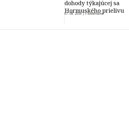
dohody týkajúcej sa
Hormuského prielivu
07. 08. 2026 |
5 komentárov