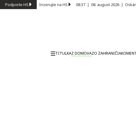
Podporte HS
Inzerujte na HS
08:37
|
08. august 2026
|
Oskár
TITULKA
Z DOMOVA
ZO ZAHRANIČIA
KOMEN