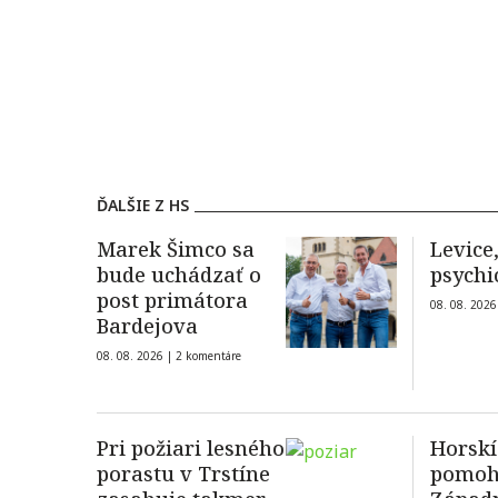
ĎALŠIE Z HS
Marek Šimco sa
Levice
bude uchádzať o
psychi
post primátora
08. 08. 2026
Bardejova
08. 08. 2026 |
2 komentáre
Pri požiari lesného
Horskí
porastu v Trstíne
pomohl