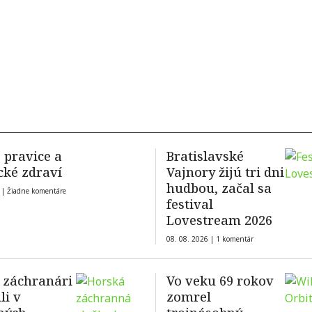
, pravice a
Bratislavské
cké zdraví
Vajnory žijú tri dni
hudbou, začal sa
 |
Žiadne komentáre
festival
Lovestream 2026
08. 08. 2026 |
1 komentár
 záchranári
Vo veku 69 rokov
i v
zomrel