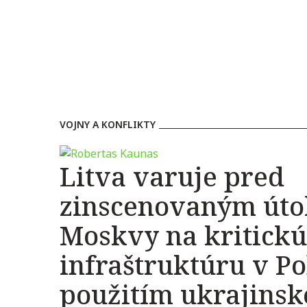
VOJNY A KONFLIKTY
Litva varuje pred
zinscenovaným út
Moskvy na kritickú
infraštruktúru v Po
použitím ukrajins