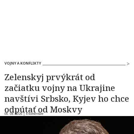
VOJNY A KONFLIKTY
Zelenskyj prvýkrát od
začiatku vojny na Ukrajine
navštívi Srbsko, Kyjev ho chce
odpútať od Moskvy
06. 08. 2026 |
4 komentáre