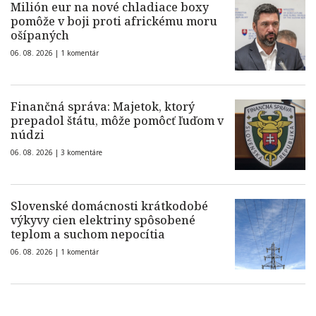
Milión eur na nové chladiace boxy
pomôže v boji proti africkému moru
ošípaných
06. 08. 2026 |
1 komentár
Finančná správa: Majetok, ktorý
prepadol štátu, môže pomôcť ľuďom v
núdzi
06. 08. 2026 |
3 komentáre
Slovenské domácnosti krátkodobé
výkyvy cien elektriny spôsobené
teplom a suchom nepocítia
06. 08. 2026 |
1 komentár