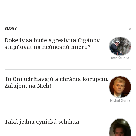
BLOGY
Ivan Štubňa
Michal Durila