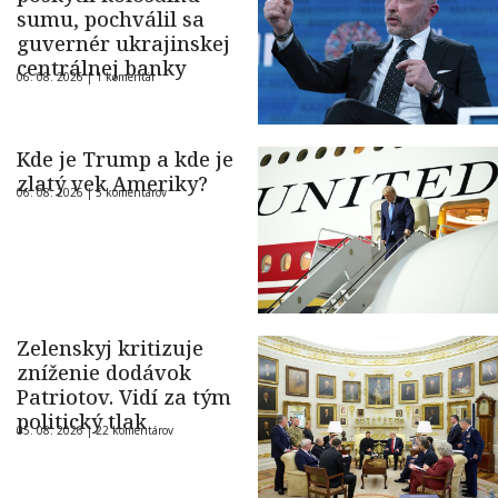
sumu, pochválil sa
guvernér ukrajinskej
centrálnej banky
06. 08. 2026 |
1 komentár
Kde je Trump a kde je
zlatý vek Ameriky?
06. 08. 2026 |
5 komentárov
Zelenskyj kritizuje
zníženie dodávok
Patriotov. Vidí za tým
politický tlak
05. 08. 2026 |
22 komentárov