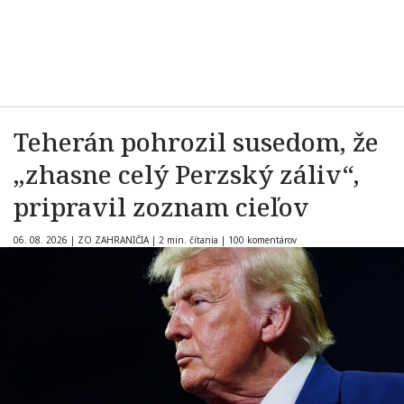
Teherán pohrozil susedom, že
„zhasne celý Perzský záliv“,
pripravil zoznam cieľov
06. 08. 2026
|
ZO ZAHRANIČIA
|
2 min. čítania
|
100 komentárov