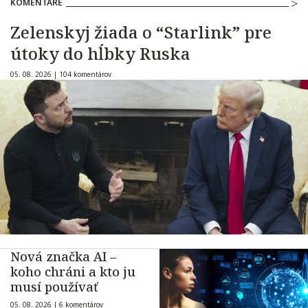
KOMENTÁRE
Zelenskyj žiada o “Starlink” pre
útoky do hĺbky Ruska
05. 08. 2026 |
104 komentárov
Nová značka AI –
koho chráni a kto ju
musí používať
05. 08. 2026 |
6 komentárov