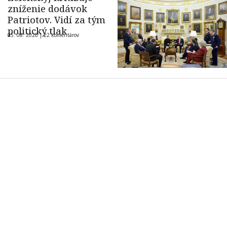
zníženie dodávok
Patriotov. Vidí za tým
politický tlak
05. 08. 2026 |
22 komentárov