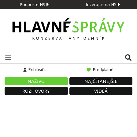
Podporte HS
Inzerujte na HS
Prihlásiť sa
Predplatné
NAŽIVO
NAJČÍTANEJŠIE
ROZHOVORY
VIDEÁ