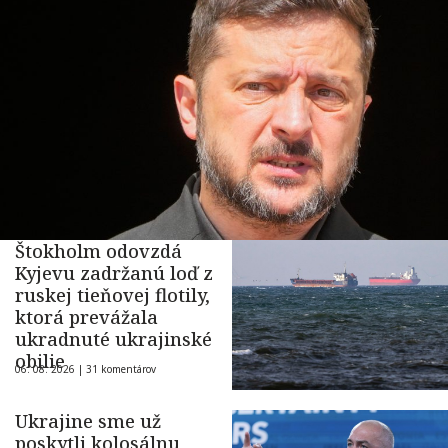
Štokholm odovzdá
Kyjevu zadržanú loď z
ruskej tieňovej flotily,
ktorá prevážala
ukradnuté ukrajinské
obilie
06. 08. 2026 |
31 komentárov
Ukrajine sme už
poskytli kolosálnu