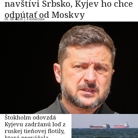
navštívi Srbsko, Kyjev ho chce
odpútať od Moskvy
06. 08. 2026 |
4 komentáre
Štokholm odovzdá
Kyjevu zadržanú loď z
ruskej tieňovej flotily,
ktorá prevážala