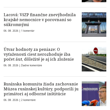
Lacová: VšZP finančne znevýhodnila
krajské nemocnice v porovnaní so
súkromnými
06. 08. 2026 |
1 komentár
Útvar hodnoty za peniaze: O
vyťaženosti ciest nerozhoduje iba
počet áut, dôležité je aj ich zloženie
06. 08. 2026 |
Žiadne komentáre
Rusínska komunita žiada zachovanie
Múzea rusínskej kultúry, podporili ju
primátori aj odborné inštitúcie
06. 08. 2026 |
2 komentáre