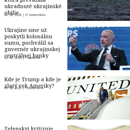
ukradnuté ukrajinské
obilie
06. 08. 2026 |
31 komentárov
Ukrajine sme už
poskytli kolosálnu
sumu, pochválil sa
guvernér ukrajinskej
centrálnej banky
06. 08. 2026 |
1 komentár
Kde je Trump a kde je
zlatý vek Ameriky?
06. 08. 2026 |
5 komentárov
Zelenskyj kritizuje