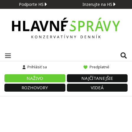
Podporte HS
Inzerujte na HS
Prihlásiť sa
Predplatné
NAŽIVO
NAJČÍTANEJŠIE
ROZHOVORY
VIDEÁ