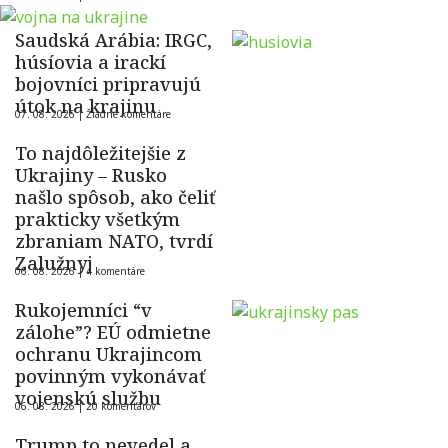
Saudská Arábia: IRGC,
húsíovia a irackí
bojovníci pripravujú
útok na krajinu
07. 08. 2026 |
Žiadne komentáre
To najdôležitejšie z
Ukrajiny – Rusko
našlo spôsob, ako čeliť
prakticky všetkým
zbraniam NATO, tvrdí
Zalužnyj
06. 08. 2026 |
4 komentáre
Rukojemníci “v
zálohe”? EÚ odmietne
ochranu Ukrajincom
povinným vykonávať
vojenskú službu
06. 08. 2026 |
20 komentárov
Trump to nevedel a