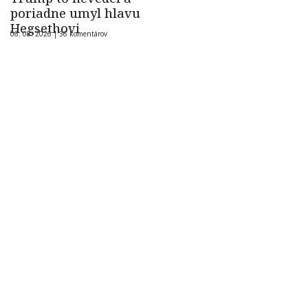
poriadne umyl hlavu
Hegsethovi
06. 08. 2026 |
36 komentárov