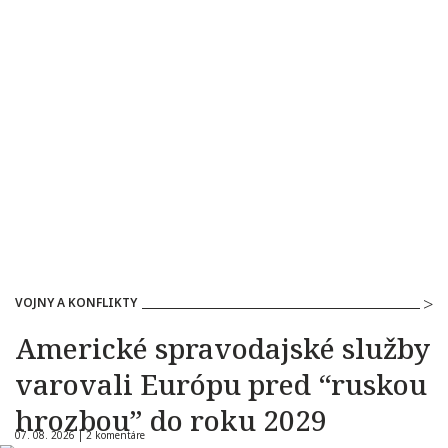
VOJNY A KONFLIKTY
Americké spravodajské služby
varovali Európu pred “ruskou
hrozbou” do roku 2029
07. 08. 2026 |
2 komentáre