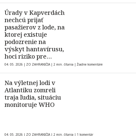
Úrady v Kapverdách
nechcú prijať
pasažierov z lode, na
ktorej existuje
podozrenie na
výskyt hantavírusu,
hoci riziko pre
verejnosť je podľa
04. 05. 2026
|
ZO ZAHRANIČIA
|
2 min. čítania
|
Žiadne komentáre
WHO nízke
Na výletnej lodi v
Atlantiku zomreli
traja ľudia, situáciu
monitoruje WHO
04. 05. 2026
|
ZO ZAHRANIČIA
|
2 min. čítania
|
1 komentár