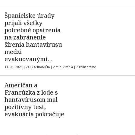
Španielske úrady
prijali všetky
potrebné opatrenia
na zabránenie
šírenia hantavírusu
medzi
evakuovanými
osobami
11. 05. 2026
|
ZO ZAHRANIČIA
|
2 min. čítania
|
7 komentárov
Američan a
Francúzka z lode s
hantavírusom mal
pozitívny test,
evakuácia pokračuje