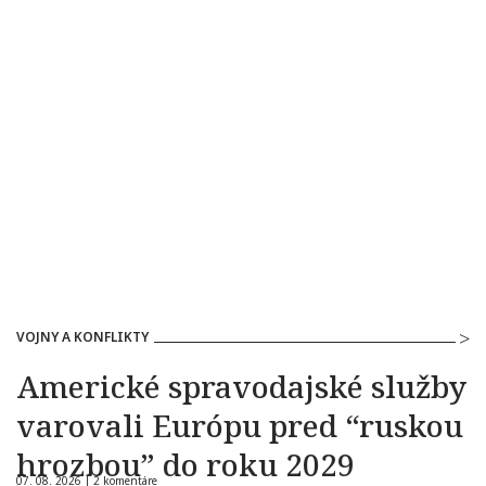
VOJNY A KONFLIKTY
Americké spravodajské služby
varovali Európu pred “ruskou
hrozbou” do roku 2029
07. 08. 2026 |
2 komentáre