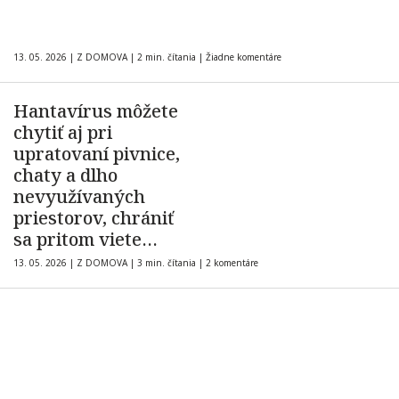
13. 05. 2026
|
Z DOMOVA
|
2 min. čítania
|
Žiadne komentáre
Hantavírus môžete
chytiť aj pri
upratovaní pivnice,
chaty a dlho
nevyužívaných
priestorov, chrániť
sa pritom viete
jednoducho
13. 05. 2026
|
Z DOMOVA
|
3 min. čítania
|
2 komentáre