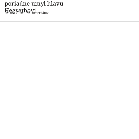
poriadne umyl hlavu
Hegsethovi
06. 08. 2026 |
36 komentárov