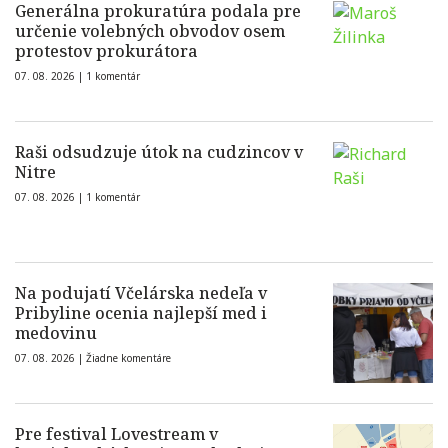
Generálna prokuratúra podala pre
určenie volebných obvodov osem
protestov prokurátora
07. 08. 2026 |
1 komentár
Raši odsudzuje útok na cudzincov v
Nitre
07. 08. 2026 |
1 komentár
Na podujatí Včelárska nedeľa v
Pribyline ocenia najlepší med i
medovinu
07. 08. 2026 |
Žiadne komentáre
Pre festival Lovestream v