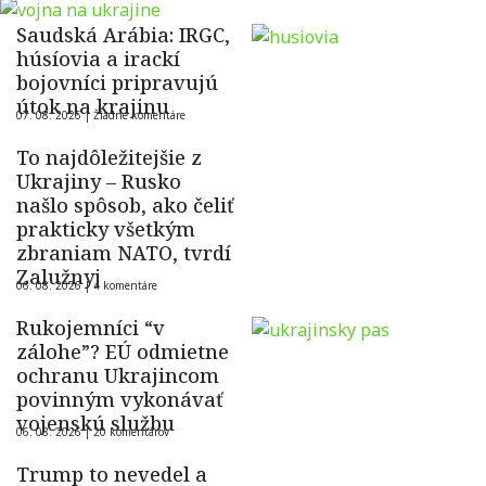
Saudská Arábia: IRGC,
húsíovia a irackí
bojovníci pripravujú
útok na krajinu
07. 08. 2026 |
Žiadne komentáre
To najdôležitejšie z
Ukrajiny – Rusko
našlo spôsob, ako čeliť
prakticky všetkým
zbraniam NATO, tvrdí
Zalužnyj
06. 08. 2026 |
4 komentáre
Rukojemníci “v
zálohe”? EÚ odmietne
ochranu Ukrajincom
povinným vykonávať
vojenskú službu
06. 08. 2026 |
20 komentárov
Trump to nevedel a