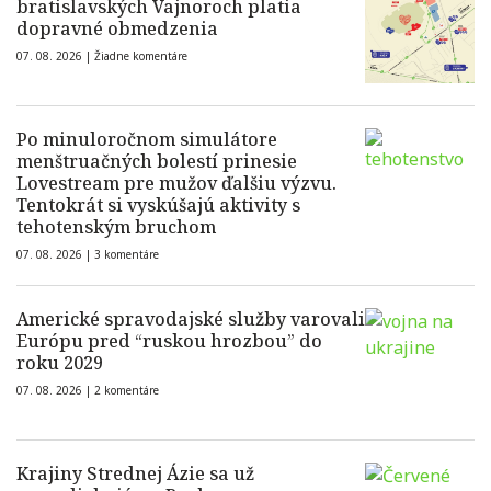
bratislavských Vajnoroch platia
dopravné obmedzenia
07. 08. 2026 |
Žiadne komentáre
Po minuloročnom simulátore
menštruačných bolestí prinesie
Lovestream pre mužov ďalšiu výzvu.
Tentokrát si vyskúšajú aktivity s
tehotenským bruchom
07. 08. 2026 |
3 komentáre
Americké spravodajské služby varovali
Európu pred “ruskou hrozbou” do
roku 2029
07. 08. 2026 |
2 komentáre
Krajiny Strednej Ázie sa už