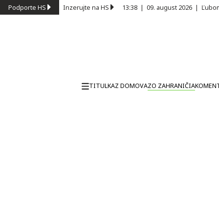
Podporte HS
Inzerujte na HS
13:38
|
09. august 2026
|
Ľubom
TITULKA
Z DOMOVA
ZO ZAHRANIČIA
KOMEN