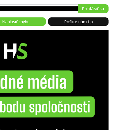
Prihlásiť sa
Nahlásiť chybu
Pošlite nám tip