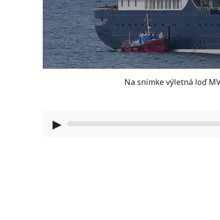
Na snímke výletná loď M
▶