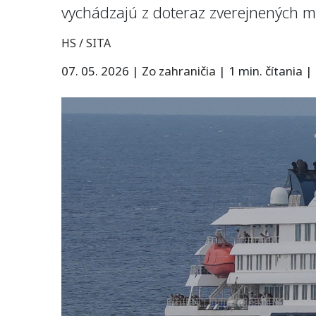
vychádzajú z doteraz zverejnených m
HS / SITA
07. 05. 2026
|
Zo zahraničia
|
1 min. čítania
|