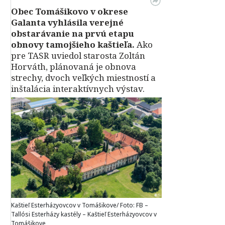
Obec Tomášikovo v okrese
Galanta vyhlásila verejné
obstarávanie na prvú etapu
obnovy tamojšieho kaštieľa.
Ako
pre TASR uviedol starosta Zoltán
Horváth, plánovaná je obnova
strechy, dvoch veľkých miestností a
inštalácia interaktívnych výstav.
Kaštieľ Esterházyovcov v Tomášikove/ Foto: FB –
Tallósi Esterházy kastély – Kaštieľ Esterházyovcov v
Tomášikove