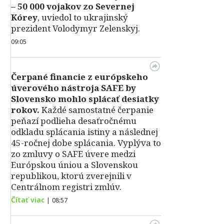
– 50 000 vojakov zo Severnej
Kórey
, uviedol to ukrajinský
prezident Volodymyr Zelenskyj.
09:05
Čerpané financie z európskeho
úverového nástroja SAFE by
Slovensko mohlo splácať desiatky
rokov.
Každé samostatné čerpanie
peňazí podlieha desaťročnému
odkladu splácania istiny a následnej
45-ročnej dobe splácania. Vyplýva to
zo zmluvy o SAFE úvere medzi
Európskou úniou a Slovenskou
republikou, ktorú zverejnili v
Centrálnom registri zmlúv.
Čítať viac
|
08:57