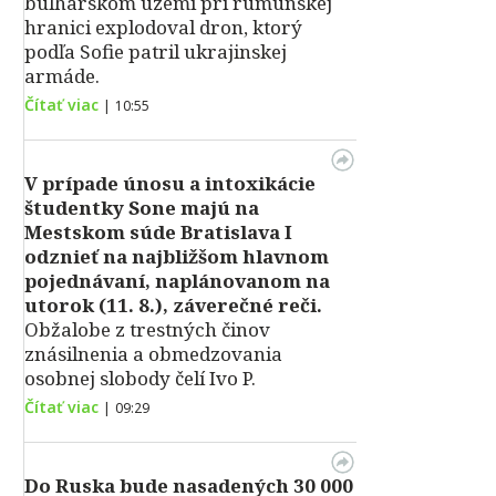
bulharskom území pri rumunskej
hranici explodoval dron, ktorý
podľa Sofie patril ukrajinskej
armáde.
Čítať viac
|
10:55
V prípade únosu a intoxikácie
študentky Sone majú na
Mestskom súde Bratislava I
odznieť na najbližšom hlavnom
pojednávaní, naplánovanom na
utorok (11. 8.), záverečné reči.
Obžalobe z trestných činov
znásilnenia a obmedzovania
osobnej slobody čelí Ivo P.
Čítať viac
|
09:29
Do Ruska bude nasadených 30 000