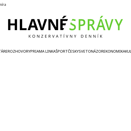
íra
TÁRE
ROZHOVORY
PRIAMA LINKA
ŠPORT
ČESKY
SVETONÁZOR
EKONOMIKA
KU