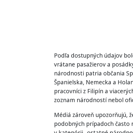
Podľa dostupných údajov bolo
vrátane pasažierov a posádky
národnosti patria občania Sp
Španielska, Nemecka a Holand
pracovníci z Filipín a viacer
zoznam národností nebol ofic
Médiá zároveň upozorňujú, že
podobných prípadoch často n
v kategórii „ostatné národnos