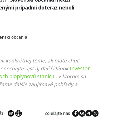
nými prípadmi doteraz neboli
enskí občania
li konkrétnej téme, ak máte chuť
nenechajte ujsť aj ďalší článok
Investor
och bioplynovú stanicu
, v ktorom sa
ášame ďalšie zaujímavé pohľady a
 nás
Zdieľajte nás