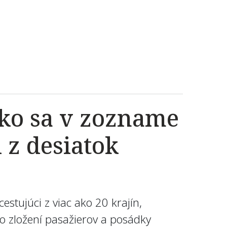
sko sa v zozname
 z desiatok
estujúci z viac ako 20 krajín,
o zložení pasažierov a posádky