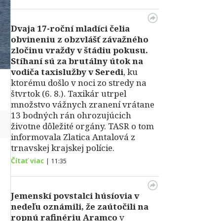
Dvaja 17-roční mladíci čelia
obvineniu z obzvlášť závažného
zločinu vraždy v štádiu pokusu.
Stíhaní sú za brutálny útok na
vodiča taxislužby v Seredi
, ku
ktorému došlo v noci zo stredy na
štvrtok (6. 8.). Taxikár utrpel
množstvo vážnych zranení vrátane
13 bodných rán ohrozujúcich
↻
životne dôležité orgány. TASR o tom
informovala Zlatica Antalová z
trnavskej krajskej polície.
Čítať viac
|
11:35
Jemenskí povstalci húsíovia v
nedeľu oznámili, že zaútočili na
ropnú rafinériu Aramco
v