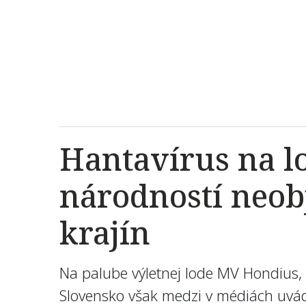
Hantavírus na l
národností neobj
krajín
Na palube výletnej lode MV Hondius, k
Slovensko však medzi v médiách uvád