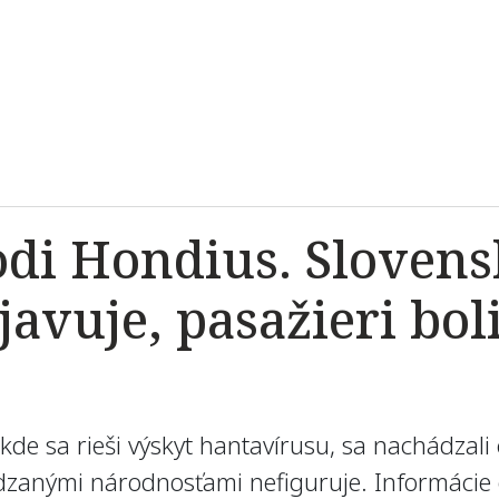
odi Hondius. Sloven
avuje, pasažieri boli
de sa rieši výskyt hantavírusu, sa nachádzali c
zanými národnosťami nefiguruje. Informácie 