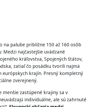
 na palube približne 150 až 160 osôb
. Medzi najčastejšie uvádzané
ojeného kráľovstva, Spojených štátov,
ska, zatiaľ čo posádku tvorili najmä
ých európskych krajín. Presný kompletný
iálne zverejnený.
 menšie zastúpené krajiny sa v
euvádzajú individuálne, ale sú zahrnuté
ti“.
Slovenskí občania medzi