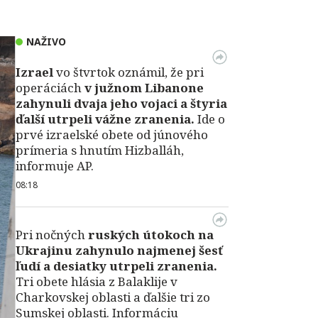
NAŽIVO
Izrael
vo štvrtok oznámil, že pri
operáciách
v južnom Libanone
zahynuli dvaja jeho vojaci a štyria
ďalší utrpeli vážne zranenia.
Ide o
prvé izraelské obete od júnového
prímeria s hnutím Hizballáh,
informuje AP.
08:18
Pri nočných
ruských útokoch na
Ukrajinu zahynulo najmenej šesť
ľudí a desiatky utrpeli zranenia.
Tri obete hlásia z Balaklije v
Charkovskej oblasti a ďalšie tri zo
Sumskej oblasti. Informáciu