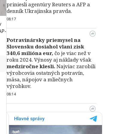
priniesli agentúry Reuters a AFP a
denník Ukrajinska pravda.
08:17
v
AP-
Potravinársky priemysel na
Slovensku dosiahol vlani zisk
340,6 milióna eur,
čo je viac než v
roku 2024. Výnosy aj náklady však
↻
medziročne klesli.
Najviac zarobili
výrobcovia ostatných potravín,
mäsa, nápojov a mliečnych
výrobkov.
08:14