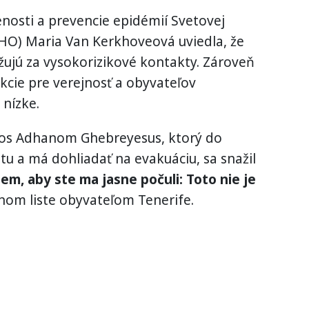
enosti a prevencie epidémií Svetovej
WHO) Maria Van Kerkhoveová uviedla, že
žujú za vysokorizikové kontakty. Zároveň
fekcie pre verejnosť a obyvateľov
nízke.
ros Adhanom Ghebreyesus, ktorý do
tu a má dohliadať na evakuáciu, sa snažil
em, aby ste ma jasne počuli: Toto nie je
nom liste obyvateľom Tenerife.