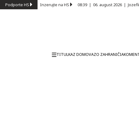
Podporte HS
Inzerujte na HS
08:39
|
06. august 2026
|
Jozef
TITULKA
Z DOMOVA
ZO ZAHRANIČIA
KOMEN