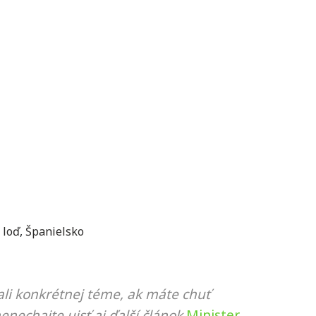
,
loď
,
Španielsko
li konkrétnej téme, ak máte chuť
nenechajte ujsť aj ďalší článok
Minister