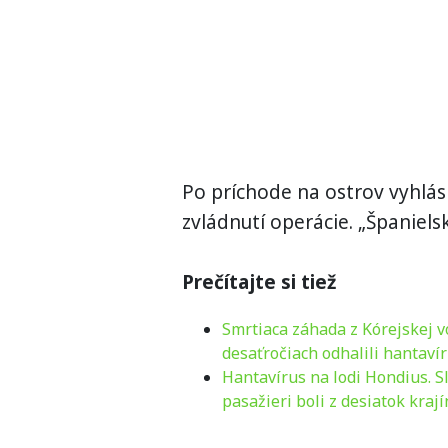
Po príchode na ostrov vyhlás
zvládnutí operácie. „Španiel
Prečítajte si tiež
Smrtiaca záhada z Kórejskej v
desaťročiach odhalili hantaví
Hantavírus na lodi Hondius. 
pasažieri boli z desiatok krají