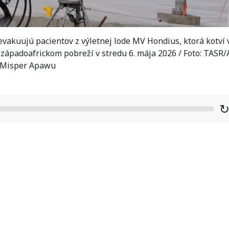
vakuujú pacientov z výletnej lode MV Hondius, ktorá kotví 
i západoafrickom pobreží v stredu 6. mája 2026 / Foto: TASR/
Misper Apawu