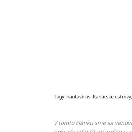
Tagy:
hantavírus
,
Kanárske ostrovy
V tomto článku sme sa venova
pokračovať v čítaní, určite si 