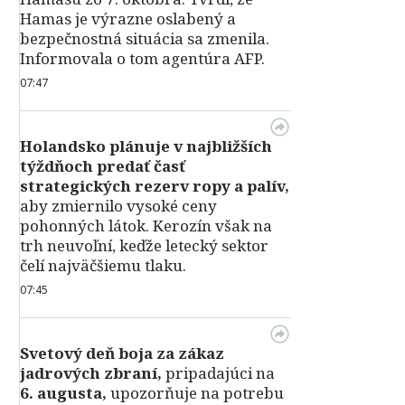
Hamas je výrazne oslabený a
bezpečnostná situácia sa zmenila.
Informovala o tom agentúra AFP.
07:47
Holandsko plánuje v najbližších
týždňoch predať časť
strategických rezerv ropy a palív,
aby zmiernilo vysoké ceny
pohonných látok. Kerozín však na
trh neuvoľní, keďže letecký sektor
čelí najväčšiemu tlaku.
07:45
Svetový deň boja za zákaz
jadrových zbraní,
pripadajúci na
6. augusta,
upozorňuje na potrebu