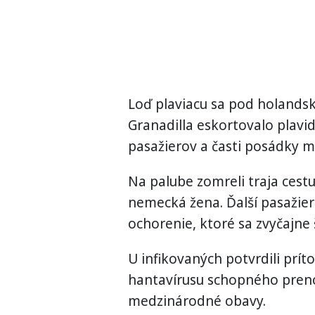
Loď plaviacu sa pod holandsk
Granadilla eskortovalo plavidl
pasažierov a časti posádky 
Na palube zomreli traja cest
nemecká žena. Ďalší pasažier
ochorenie, ktoré sa zvyčajne 
U infikovaných potvrdili prí
hantavírusu schopného prenos
medzinárodné obavy.