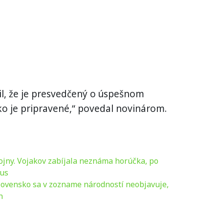
il, že je presvedčený o úspešnom
sko je pripravené,“ povedal novinárom.
ojny. Vojakov zabíjala neznáma horúčka, po
rus
Slovensko sa v zozname národností neobjavuje,
n