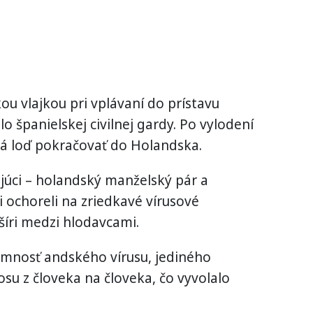
ou vlajkou pri vplávaní do prístavu
o španielskej civilnej gardy. Po vylodení
má loď pokračovať do Holandska.
ujúci – holandský manželský pár a
i ochoreli na zriedkavé vírusové
šíri medzi hlodavcami.
tomnosť andského vírusu, jediného
u z človeka na človeka, čo vyvolalo