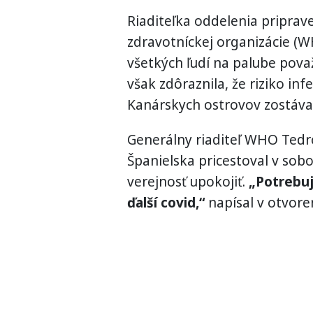
Riaditeľka oddelenia priprav
zdravotníckej organizácie (
všetkých ľudí na palube pova
však zdôraznila, že riziko in
Kanárskych ostrovov zostáva 
Generálny riaditeľ WHO Ted
Španielska pricestoval v sobo
verejnosť upokojiť.
„Potrebuj
ďalší covid,“
napísal v otvore