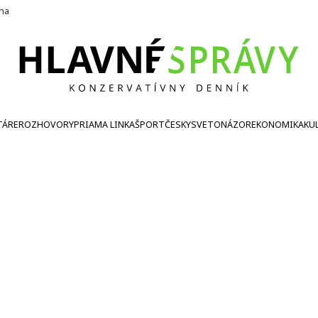
ína
TÁRE
ROZHOVORY
PRIAMA LINKA
ŠPORT
ČESKY
SVETONÁZOR
EKONOMIKA
KU