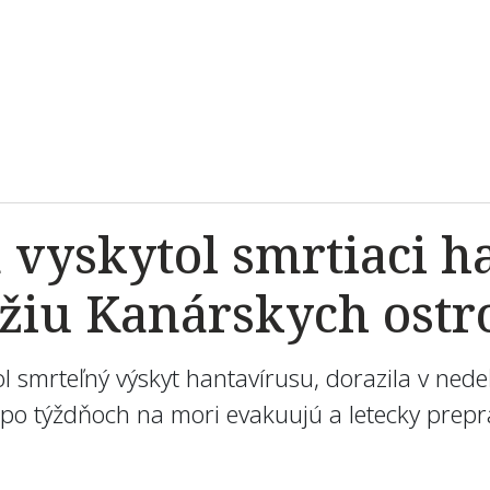
a vyskytol smrtiaci h
ežiu Kanárskych ost
l smrteľný výskyt hantavírusu, dorazila v ned
 po týždňoch na mori evakuujú a letecky prepr