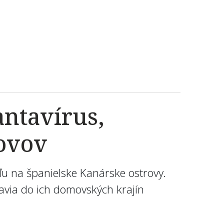
antavírus,
rovov
eľu na španielske Kanárske ostrovy.
avia do ich domovských krajín