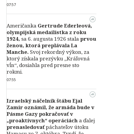
07:57
Američanka
Gertrude Ederleová,
olympijská medailistka z roku
1924,
sa 6. augusta 1926 stala
prvou
ženou, ktorá preplávala La
Manche.
Svoj rekordný výkon, za
ktorý získala prezývku „Kráľovná
vĺn“, dosiahla pred presne sto
rokmi.
07:55
Izraelský náčelník štábu Ejal
Zamir oznámil, že armáda bude v
Pásme Gazy pokračovať v
„proaktívnych“ operáciách
a ďalej
prenasledovať
páchateľov útoku
Hamasu zo 7. októbra. Tvrdí, že