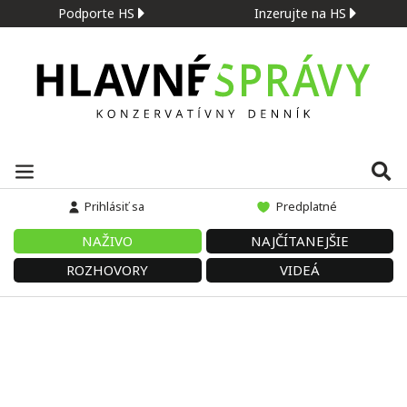
Podporte HS
Inzerujte na HS
Prihlásiť sa
Predplatné
NAŽIVO
NAJČÍTANEJŠIE
ROZHOVORY
VIDEÁ