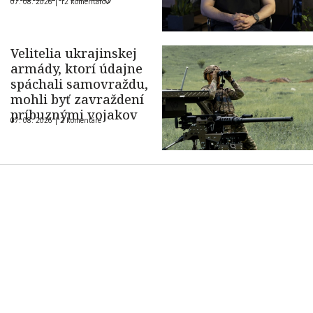
07. 08. 2026 |
12 komentárov
Velitelia ukrajinskej
armády, ktorí údajne
spáchali samovraždu,
mohli byť zavraždení
príbuznými vojakov
07. 08. 2026 |
2 komentáre