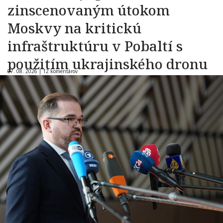
zinscenovaným útokom
Moskvy na kritickú
infraštruktúru v Pobaltí s
použitím ukrajinského dronu
07. 08. 2026 |
12 komentárov