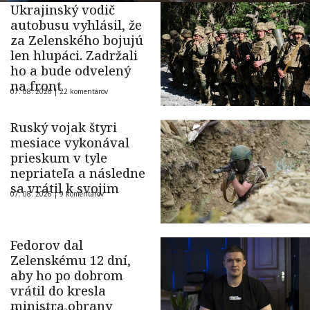
Ukrajinský vodič
autobusu vyhlásil, že
za Zelenského bojujú
len hlupáci. Zadržali
ho a bude odvelený
na front
07. 08. 2026 |
22 komentárov
Ruský vojak štyri
mesiace vykonával
prieskum v tyle
nepriateľa a následne
sa vrátil k svojim
07. 08. 2026 |
9 komentárov
Fedorov dal
Zelenskému 12 dní,
aby ho po dobrom
vrátil do kresla
ministra obrany