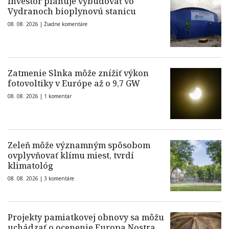
Investor plánuje vybudovať vo
Vydranoch bioplynovú stanicu
08. 08. 2026 |
Žiadne komentáre
Zatmenie Slnka môže znížiť výkon
fotovoltiky v Európe až o 9,7 GW
08. 08. 2026 |
1 komentár
Zeleň môže významným spôsobom
ovplyvňovať klímu miest, tvrdí
klimatológ
08. 08. 2026 |
3 komentáre
Projekty pamiatkovej obnovy sa môžu
uchádzať o ocenenie Europa Nostra