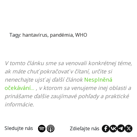
Tagy:
hantavírus
,
pandémia
,
WHO
V tomto článku sme sa venovali konkrétnej téme,
ak máte chuť pokračovať v čítaní, určite si
nenechajte ujsť aj ďalší článok
Nesplněná
očekávání...
, v ktorom sa venujeme inej oblasti a
prinášame ďalšie zaujímavé pohľady a praktické
informácie.
Sledujte nás
Zdieľajte nás