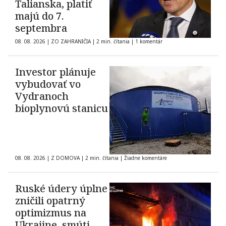
Talianska, platiť
majú do 7.
septembra
08. 08. 2026
|
ZO ZAHRANIČIA
|
2 min. čítania
|
1 komentár
Investor plánuje
vybudovať vo
Vydranoch
bioplynovú stanicu
08. 08. 2026
|
Z DOMOVA
|
2 min. čítania
|
Žiadne komentáre
Ruské údery úplne
zničili opatrný
optimizmus na
Ukrajine, smúti