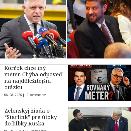
Korčok chce iný
meter. Chýba odpoveď
na najdôležitejšiu
otázku
06. 08. 2026 |
19 komentárov
Zelenskyj žiada o
“Starlink” pre útoky
do hĺbky Ruska
05. 08. 2026 |
112 komentárov