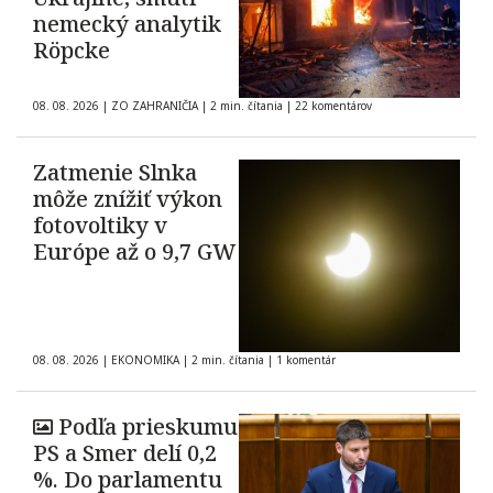
nemecký analytik
Röpcke
08. 08. 2026
|
ZO ZAHRANIČIA
|
2 min. čítania
|
22 komentárov
Zatmenie Slnka
môže znížiť výkon
fotovoltiky v
Európe až o 9,7 GW
08. 08. 2026
|
EKONOMIKA
|
2 min. čítania
|
1 komentár
Podľa prieskumu
PS a Smer delí 0,2
%. Do parlamentu