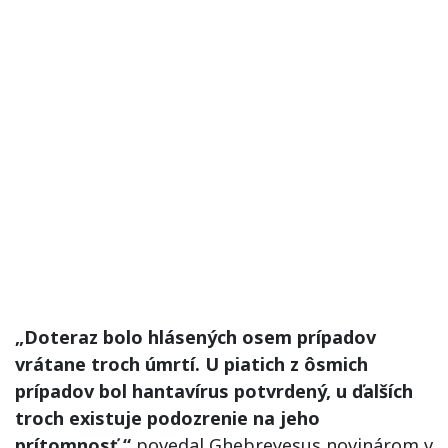
„Doteraz bolo hlásených osem prípadov
vrátane troch úmrtí. U piatich z ôsmich
prípadov bol hantavírus potvrdený, u ďalších
troch existuje podozrenie na jeho
prítomnosť,“
povedal Ghebreyesus novinárom v