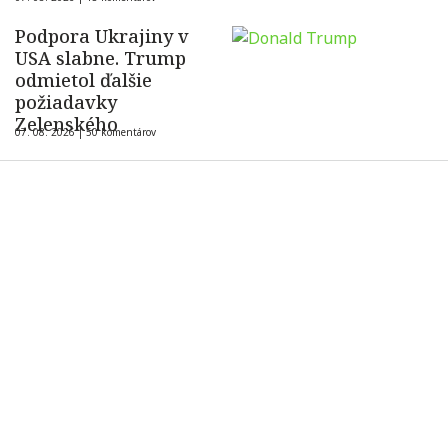
ukrajinského dronu
Podpora Ukrajiny v
USA slabne. Trump
odmietol ďalšie
požiadavky
Zelenského
07. 08. 2026 |
50 komentárov