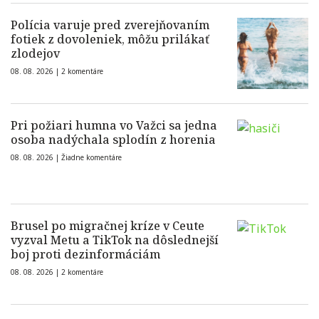
Polícia varuje pred zverejňovaním
fotiek z dovoleniek, môžu prilákať
zlodejov
08. 08. 2026 |
2 komentáre
Pri požiari humna vo Važci sa jedna
osoba nadýchala splodín z horenia
08. 08. 2026 |
Žiadne komentáre
Brusel po migračnej kríze v Ceute
vyzval Metu a TikTok na dôslednejší
boj proti dezinformáciám
08. 08. 2026 |
2 komentáre