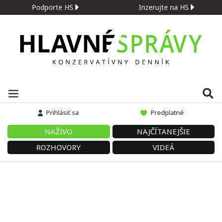
Podporte HS
Inzerujte na HS
Prihlásiť sa
Predplatné
NAŽIVO
NAJČÍTANEJŠIE
ROZHOVORY
VIDEÁ