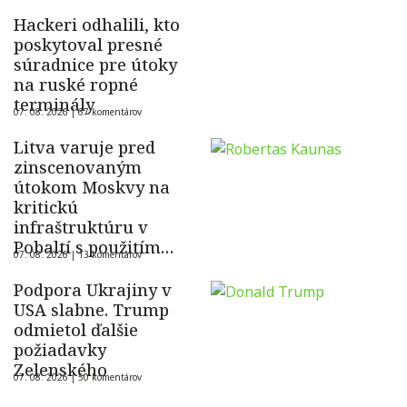
Hackeri odhalili, kto
poskytoval presné
súradnice pre útoky
na ruské ropné
terminály
07. 08. 2026 |
67 komentárov
Litva varuje pred
zinscenovaným
útokom Moskvy na
kritickú
infraštruktúru v
Pobaltí s použitím
07. 08. 2026 |
13 komentárov
ukrajinského dronu
Podpora Ukrajiny v
USA slabne. Trump
odmietol ďalšie
požiadavky
Zelenského
07. 08. 2026 |
50 komentárov