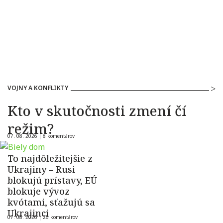
VOJNY A KONFLIKTY
Kto v skutočnosti zmení čí
režim?
07. 08. 2026 |
8 komentárov
To najdôležitejšie z
Ukrajiny – Rusi
blokujú prístavy, EÚ
blokuje vývoz
kvótami, sťažujú sa
Ukrajinci
07. 08. 2026 |
26 komentárov