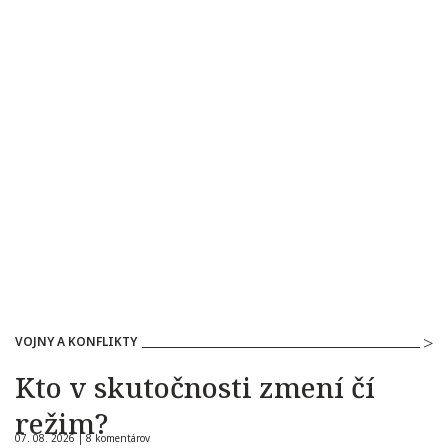
VOJNY A KONFLIKTY
Kto v skutočnosti zmení čí
režim?
07. 08. 2026 |
8 komentárov