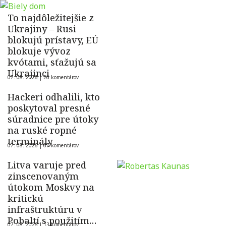
To najdôležitejšie z
Ukrajiny – Rusi
blokujú prístavy, EÚ
blokuje vývoz
kvótami, sťažujú sa
Ukrajinci
07. 08. 2026 |
26 komentárov
Hackeri odhalili, kto
poskytoval presné
súradnice pre útoky
na ruské ropné
terminály
07. 08. 2026 |
67 komentárov
Litva varuje pred
zinscenovaným
útokom Moskvy na
kritickú
infraštruktúru v
Pobaltí s použitím
07. 08. 2026 |
13 komentárov