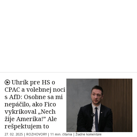
Uhrík pre HS o
CPAC a volebnej noci
s AfD: Osobne sa mi
nepáčilo, ako Fico
vykrikoval „Nech
žije Amerika!” Ale
rešpektujem to
27. 02. 2025
|
ROZHOVORY
|
11 min. čítania
|
Žiadne komentáre