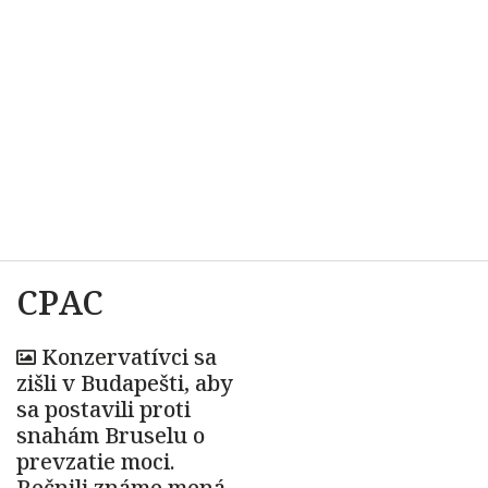
CPAC
Konzervatívci sa
zišli v Budapešti, aby
sa postavili proti
snahám Bruselu o
prevzatie moci.
Rečnili známe mená