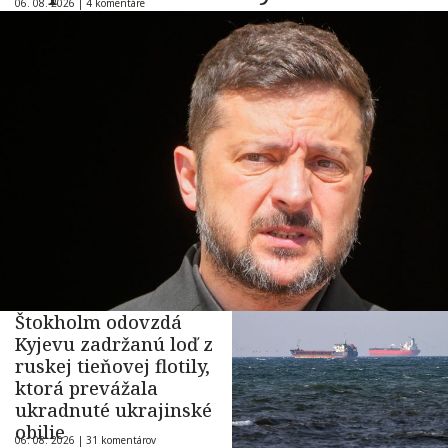
06. 08. 2026 |
4 komentáre
Štokholm odovzdá
Kyjevu zadržanú loď z
ruskej tieňovej flotily,
ktorá prevážala
ukradnuté ukrajinské
obilie
06. 08. 2026 |
31 komentárov