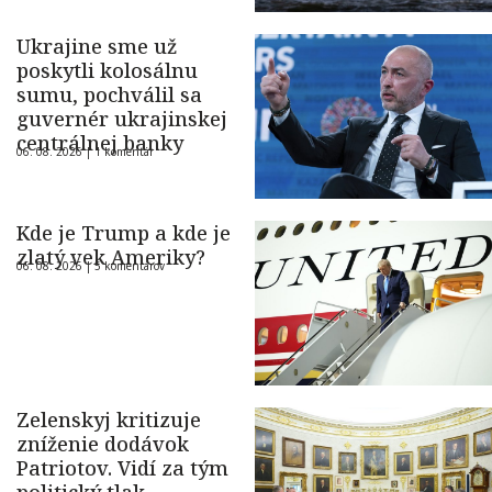
Ukrajine sme už
poskytli kolosálnu
sumu, pochválil sa
guvernér ukrajinskej
centrálnej banky
06. 08. 2026 |
1 komentár
Kde je Trump a kde je
zlatý vek Ameriky?
06. 08. 2026 |
5 komentárov
Zelenskyj kritizuje
zníženie dodávok
Patriotov. Vidí za tým