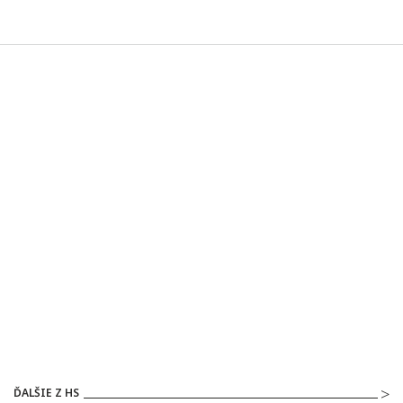
ĎALŠIE Z HS