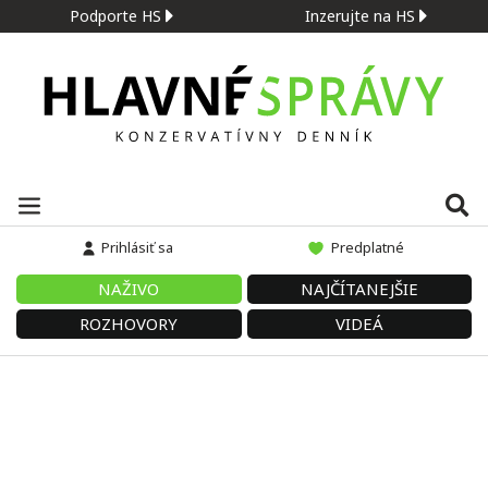
Podporte HS
Inzerujte na HS
Prihlásiť sa
Predplatné
NAŽIVO
NAJČÍTANEJŠIE
ROZHOVORY
VIDEÁ