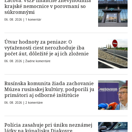
Lacová: VšZP finančne znevýhodnila
krajské nemocnice v porovnaní so
súkromnými
06. 08. 2026 |
1 komentár
Útvar hodnoty za peniaze: O
vyťaženosti ciest nerozhoduje iba
počet áut, dôležité je aj ich zloženie
06. 08. 2026 |
Žiadne komentáre
Rusínska komunita žiada zachovanie
Múzea rusínskej kultúry, podporili ju
primátori aj odborné inštitúcie
06. 08. 2026 |
2 komentáre
Polícia zasahuje pri úniku neznámej
látky na kúpalisku Diakovce