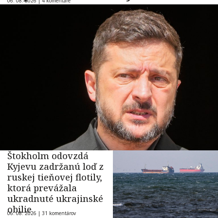
06. 08. 2026 |
4 komentáre
Štokholm odovzdá
Kyjevu zadržanú loď z
ruskej tieňovej flotily,
ktorá prevážala
ukradnuté ukrajinské
obilie
06. 08. 2026 |
31 komentárov