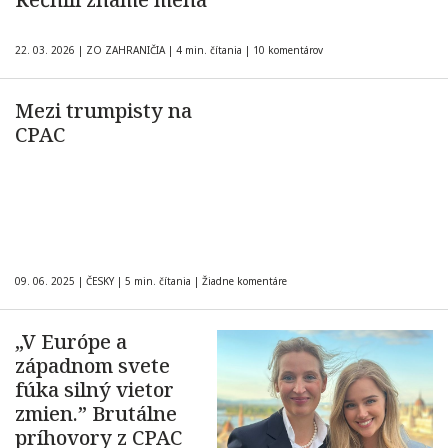
22. 03. 2026
|
ZO ZAHRANIČIA
|
4 min. čítania
|
10 komentárov
Mezi trumpisty na
CPAC
09. 06. 2025
|
ČESKY
|
5 min. čítania
|
Žiadne komentáre
„V Európe a
západnom svete
fúka silný vietor
zmien.” Brutálne
príhovory z CPAC