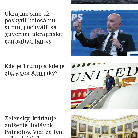
Ukrajine sme už
poskytli kolosálnu
sumu, pochválil sa
guvernér ukrajinskej
centrálnej banky
06. 08. 2026 |
1 komentár
Kde je Trump a kde je
zlatý vek Ameriky?
06. 08. 2026 |
5 komentárov
Zelenskyj kritizuje
zníženie dodávok
Patriotov. Vidí za tým