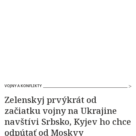
VOJNY A KONFLIKTY
Zelenskyj prvýkrát od
začiatku vojny na Ukrajine
navštívi Srbsko, Kyjev ho chce
odpútať od Moskvy