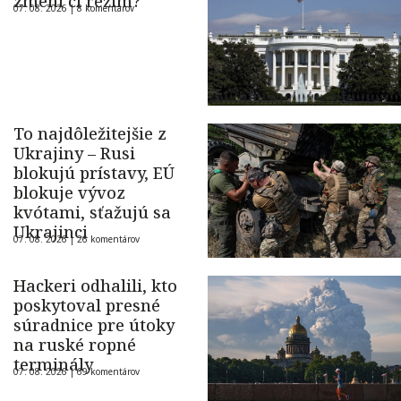
zmení čí režim?
07. 08. 2026 |
8 komentárov
To najdôležitejšie z
Ukrajiny – Rusi
blokujú prístavy, EÚ
blokuje vývoz
kvótami, sťažujú sa
Ukrajinci
07. 08. 2026 |
26 komentárov
Hackeri odhalili, kto
poskytoval presné
súradnice pre útoky
na ruské ropné
terminály
07. 08. 2026 |
69 komentárov