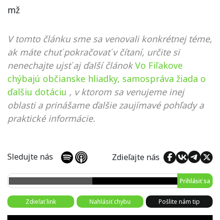
mž
V tomto článku sme sa venovali konkrétnej téme,
ak máte chuť pokračovať v čítaní, určite si
nenechajte ujsť aj ďalší článok
Vo Fiľakove
chýbajú občianske hliadky, samospráva žiada o
ďalšiu dotáciu
, v ktorom sa venujeme inej
oblasti a prinášame ďalšie zaujímavé pohľady a
praktické informácie.
Sledujte nás
Zdieľajte nás
Prihlásiť sa
Zdieľať link
Nahlásiť chybu
Pošlite nám tip