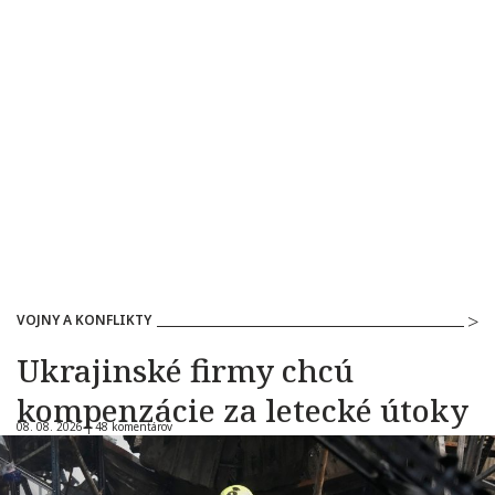
VOJNY A KONFLIKTY
Ukrajinské firmy chcú
kompenzácie za letecké útoky
08. 08. 2026 |
48 komentárov