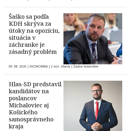
Šaško sa podľa
KDH skrýva za
útoky na opozíciu,
situácia v
záchranke je
zásadný problém
09. 08. 2026
|
EKONOMIKA
|
2 min. čítania
|
Žiadne komentáre
Hlas-SD predstavil
kandidátov na
poslancov
Michaloviec aj
Košického
samosprávneho
kraja