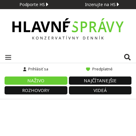
Podporte HS
Inzerujte na HS
Prihlásiť sa
Predplatné
NAŽIVO
NAJČÍTANEJŠIE
ROZHOVORY
VIDEÁ