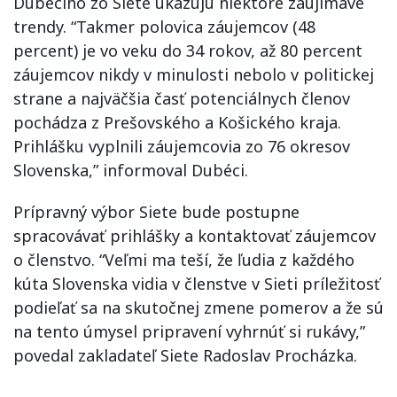
Dubéciho zo Siete ukazujú niektoré zaujímavé
trendy. “Takmer polovica záujemcov (48
percent) je vo veku do 34 rokov, až 80 percent
záujemcov nikdy v minulosti nebolo v politickej
strane a najväčšia časť potenciálnych členov
pochádza z Prešovského a Košického kraja.
Prihlášku vyplnili záujemcovia zo 76 okresov
Slovenska,” informoval Dubéci.
Prípravný výbor Siete bude postupne
spracovávať prihlášky a kontaktovať záujemcov
o členstvo. “Veľmi ma teší, že ľudia z každého
kúta Slovenska vidia v členstve v Sieti príležitosť
podieľať sa na skutočnej zmene pomerov a že sú
na tento úmysel pripravení vyhrnúť si rukávy,”
povedal zakladateľ Siete Radoslav Procházka.