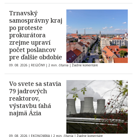
Trnavský
samosprávny kraj
po proteste
prokurátora
zrejme upraví
počet poslancov
pre ďalšie obdobie
09. 08. 2026
|
REGIÓNY
|
2 min. čítania
|
Žiadne komentáre
Vo svete sa stavia
79 jadrových
reaktorov,
výstavbu ťahá
najmä Ázia
09. 08. 2026
|
EKONOMIKA
|
2 min. čítania
|
Žiadne komentáre