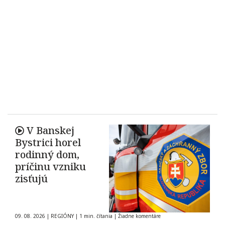
V Banskej
Bystrici horel
rodinný dom,
príčinu vzniku
zisťujú
09. 08. 2026
|
REGIÓNY
|
1 min. čítania
|
Žiadne komentáre