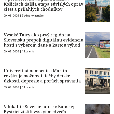
Košiciach ďalšia etapa súvislých opráv
ciest a priľahlých chodníkov
09. 08. 2026 |
Žiadne komentáre
Vysoké Tatry ako prvý región na
Slovensku prepojí digitálnu evidenciu
hostí s výberom dane a kartou výhod
09. 08. 2026 |
1 komentár
Univerzitná nemocnica Martin
rozširuje možnosti liečby detskej
úzkosti, depresie a porúch správania
09. 08. 2026 |
1 komentár
V lokalite Severnej ulice v Banskej
Bystrici zistili výskyt medveďa