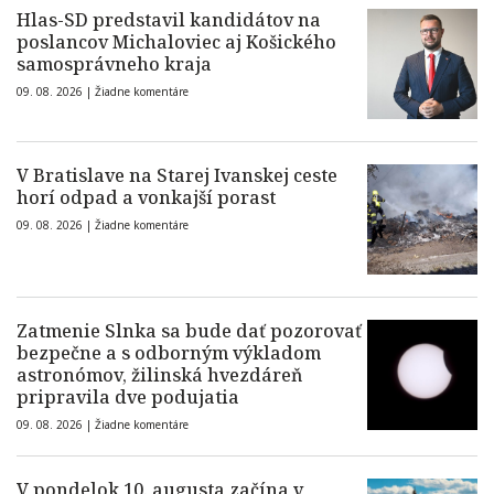
Hlas-SD predstavil kandidátov na
poslancov Michaloviec aj Košického
samosprávneho kraja
09. 08. 2026 |
Žiadne komentáre
V Bratislave na Starej Ivanskej ceste
horí odpad a vonkajší porast
09. 08. 2026 |
Žiadne komentáre
Zatmenie Slnka sa bude dať pozorovať
bezpečne a s odborným výkladom
astronómov, žilinská hvezdáreň
pripravila dve podujatia
09. 08. 2026 |
Žiadne komentáre
V pondelok 10. augusta začína v