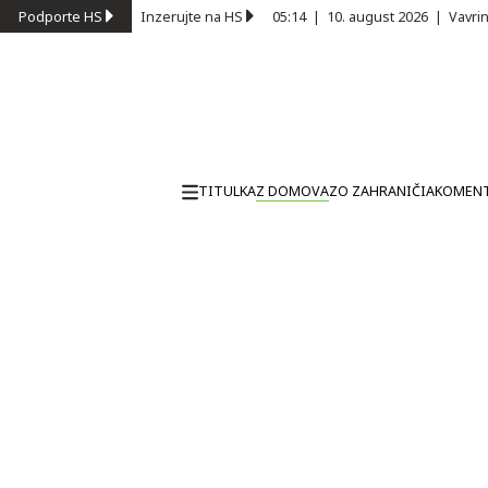
Podporte HS
Inzerujte na HS
05:14
|
10. august 2026
|
Vavri
TITULKA
Z DOMOVA
ZO ZAHRANIČIA
KOMEN