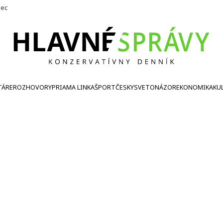
nec
TÁRE
ROZHOVORY
PRIAMA LINKA
ŠPORT
ČESKY
SVETONÁZOR
EKONOMIKA
KU