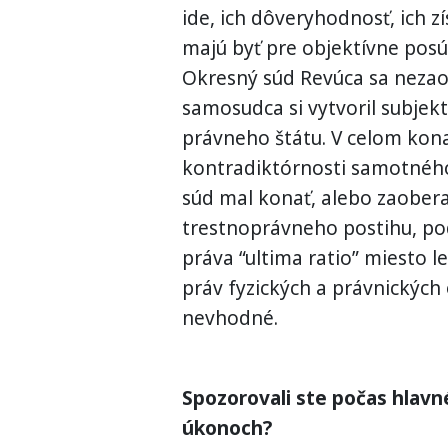
ide, ich dôveryhodnosť, ich 
majú byť pre objektívne posú
Okresný súd Revúca sa neza
samosudca si vytvoril subjekt
právneho štátu. V celom kona
kontradiktórnosti samotného 
súd mal konať, alebo zaobera
trestnoprávneho postihu, po
práva “ultima ratio” miesto l
práv fyzických a právnických
nevhodné.
Spozorovali ste počas hlav
úkonoch?