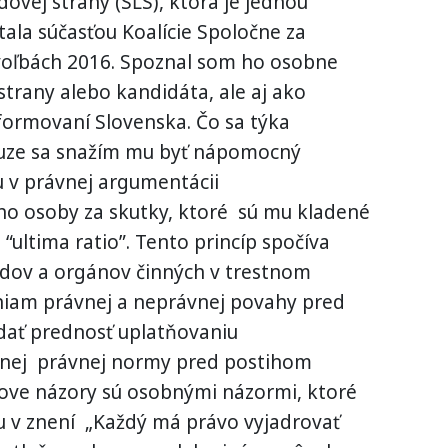
ovej strany (SĽS), ktorá je jednou
stala súčasťou Koalície Spoločne za
voľbách 2016. Spoznal som ho osobne
strany alebo kandidáta, ale aj ako
formovaní Slovenska. Čo sa týka
auze sa snažím mu byť nápomocný
u v právnej argumentácii
ho osoby za skutky, ktoré sú mu kladené
 “ultima ratio”. Tento princíp spočíva
údov a orgánov činných v trestnom
niam právnej a neprávnej povahy pred
 dať prednosť uplatňovaniu
tnej právnej normy pred postihom
ove názory sú osobnými názormi, ktoré
u v znení „Každý má právo vyjadrovať