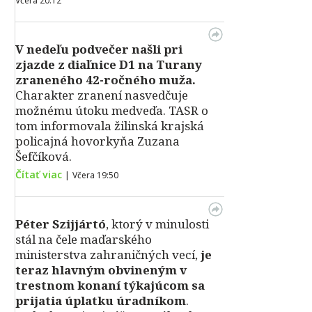
Včera 20:12
V nedeľu podvečer našli pri
zjazde z diaľnice D1 na Turany
zraneného 42-ročného muža.
Charakter zranení nasvedčuje
možnému útoku medveďa. TASR o
tom informovala žilinská krajská
policajná hovorkyňa Zuzana
Šefčíková.
Čítať viac
|
Včera 19:50
Péter Szijjártó
, ktorý v minulosti
stál na čele maďarského
ministerstva zahraničných vecí,
je
teraz hlavným obvineným v
trestnom konaní týkajúcom sa
prijatia úplatku úradníkom
.