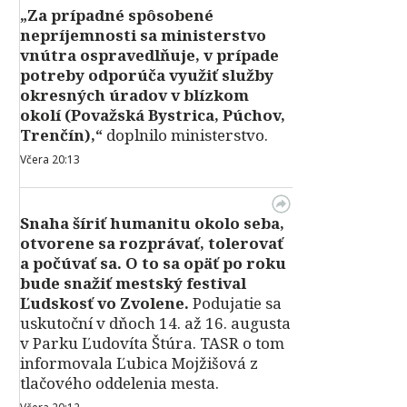
„Za prípadné spôsobené
nepríjemnosti sa ministerstvo
vnútra ospravedlňuje, v prípade
potreby odporúča využiť služby
okresných úradov v blízkom
okolí (Považská Bystrica, Púchov,
Trenčín),“
doplnilo ministerstvo.
Včera 20:13
Snaha šíriť humanitu okolo seba,
otvorene sa rozprávať, tolerovať
a počúvať sa. O to sa opäť po roku
bude snažiť mestský festival
Ľudskosť vo Zvolene.
Podujatie sa
uskutoční v dňoch 14. až 16. augusta
v Parku Ľudovíta Štúra. TASR o tom
informovala Ľubica Mojžišová z
tlačového oddelenia mesta.