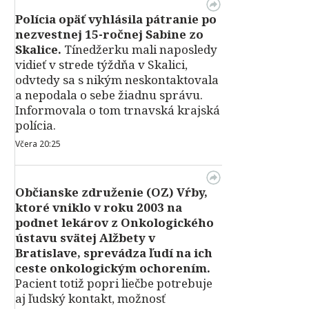
Polícia opäť vyhlásila pátranie po
nezvestnej 15-ročnej Sabine zo
Skalice.
Tínedžerku mali naposledy
vidieť v strede týždňa v Skalici,
odvtedy sa s nikým neskontaktovala
a nepodala o sebe žiadnu správu.
Informovala o tom trnavská krajská
polícia.
Včera 20:25
Občianske združenie (OZ) Vŕby,
ktoré vniklo v roku 2003 na
podnet lekárov z Onkologického
ústavu svätej Alžbety v
Bratislave, sprevádza ľudí na ich
ceste onkologickým ochorením.
Pacient totiž popri liečbe potrebuje
aj ľudský kontakt, možnosť