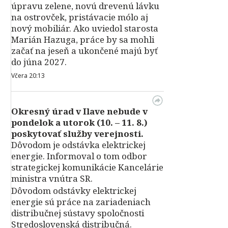
úpravu zelene, novú drevenú lávku
na ostrovček, pristávacie mólo aj
nový mobiliár. Ako uviedol starosta
Marián Hazuga, práce by sa mohli
začať na jeseň a ukončené majú byť
do júna 2027.
Včera 20:13
Okresný úrad v Ilave nebude v
pondelok a utorok (10. – 11. 8.)
poskytovať služby verejnosti.
Dôvodom je odstávka elektrickej
energie. Informoval o tom odbor
strategickej komunikácie Kancelárie
ministra vnútra SR.
Dôvodom odstávky elektrickej
energie sú práce na zariadeniach
distribučnej sústavy spoločnosti
Stredoslovenská distribučná.