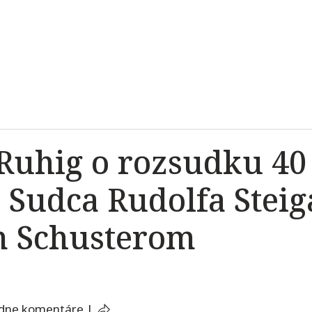
Ruhig o rozsudku 40
Sudca Rudolfa Steig
m Schusterom
adne komentáre
|