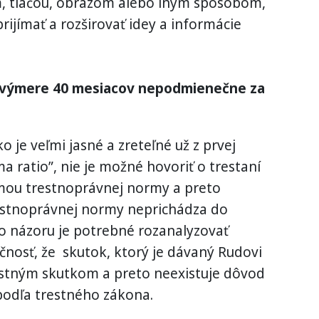
, tlačou, obrazom alebo iným spôsobom,
rijímať a rozširovať idey a informácie
o výmere 40 mesiacov nepodmienečne za
o je veľmi jasné a zreteľné už z prvej
ma ratio”, nie je možné hovoriť o trestaní
rmou trestnoprávnej normy a preto
restnoprávnej normy neprichádza do
 názoru je potrebné rozanalyzovať
nosť, že skutok, ktorý je dávaný Rudovi
trestným skutkom a preto neexistuje dôvod
podľa trestného zákona.