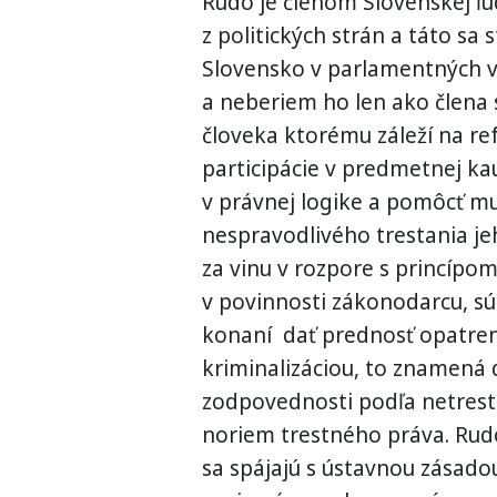
Rudo je členom Slovenskej ľud
z politických strán a táto sa 
Slovensko v parlamentných 
a neberiem ho len ako člena 
človeka ktorému záleží na re
participácie v predmetnej k
v právnej logike a pomôcť m
nespravodlivého trestania je
za vinu v rozpore s princípom
v povinnosti zákonodarcu, s
konaní dať prednosť opatre
kriminalizáciou, to znamená
zodpovednosti podľa netres
noriem trestného práva. Rud
sa spájajú s ústavnou zásado