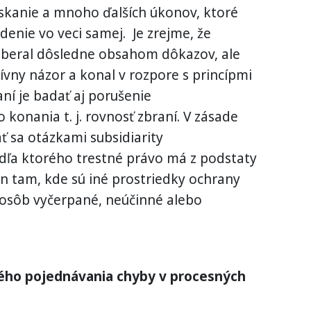
získanie a mnoho ďalších úkonov, ktoré
denie vo veci samej. Je zrejme, že
oberal dôsledne obsahom dôkazov, ale
ívny názor a konal v rozpore s princípmi
ní je badať aj porušenie
konania t. j. rovnosť zbraní. V zásade
ť sa otázkami subsidiarity
dľa ktorého trestné právo má z podstaty
en tam, kde sú iné prostriedky ochrany
 osôb vyčerpané, neúčinné alebo
ného pojednávania chyby v procesných