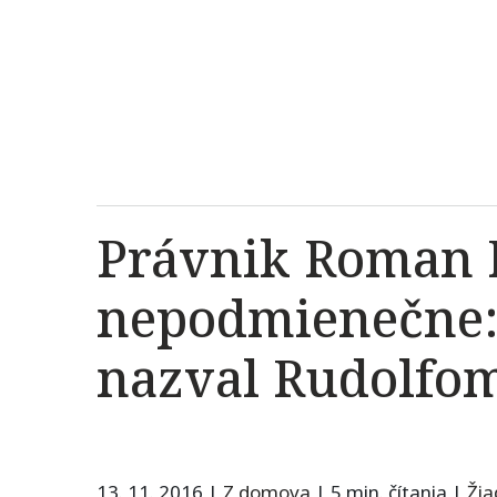
Právnik Roman 
nepodmienečne: 
nazval Rudolfo
13. 11. 2016
|
Z domova
|
5 min. čítania
|
Ži