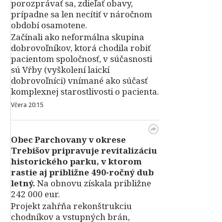
porozprávať sa, zdieľať obavy,
prípadne sa len necítiť v náročnom
období osamotene.
Začínali ako neformálna skupina
dobrovoľníkov, ktorá chodila robiť
pacientom spoločnosť, v súčasnosti
sú Vŕby (vyškolení laickí
dobrovoľníci) vnímané ako súčasť
komplexnej starostlivosti o pacienta.
Včera 20:15
Obec Parchovany v okrese
Trebišov pripravuje revitalizáciu
historického parku, v ktorom
rastie aj približne 490-ročný dub
letný.
Na obnovu získala približne
242 000 eur.
Projekt zahŕňa rekonštrukciu
chodníkov a vstupných brán,