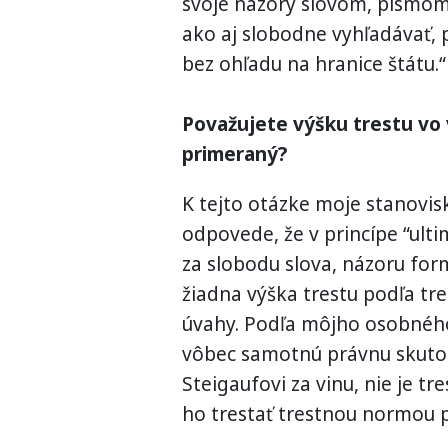
svoje názory slovom, písmom
ako aj slobodne vyhľadávať, p
bez ohľadu na hranice štátu.“
Považujete výšku trestu v
primeraný?
K tejto otázke moje stanovisk
odpovede, že v princípe “ulti
za slobodu slova, názoru fo
žiadna výška trestu podľa t
úvahy. Podľa môjho osobného
vôbec samotnú právnu skutoč
Steigaufovi za vinu, nie je 
ho trestať trestnou normou 