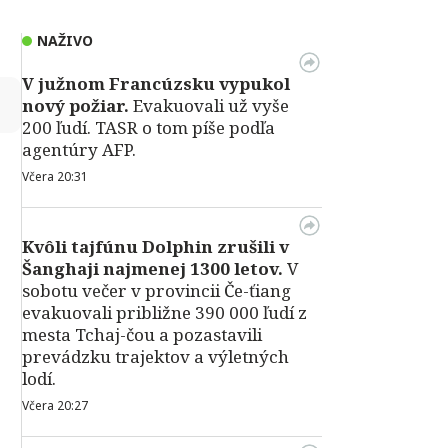
NAŽIVO
V južnom Francúzsku vypukol
↻
nový požiar.
Evakuovali už vyše
200 ľudí. TASR o tom píše podľa
agentúry AFP.
Včera 20:31
Kvôli tajfúnu Dolphin zrušili v
Šanghaji najmenej 1300 letov.
V
sobotu večer v provincii Če-ťiang
evakuovali približne 390 000 ľudí z
mesta Tchaj-čou a pozastavili
prevádzku trajektov a výletných
lodí.
Včera 20:27