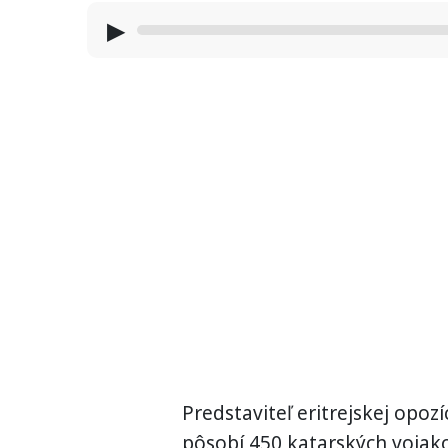
▶
Predstaviteľ eritrejskej opoz
pôsobí 450 katarských vojako