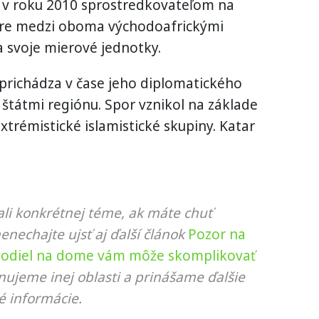
a v roku 2010 sprostredkovateľom na
re medzi oboma východoafrickými
a svoje mierové jednotky.
richádza v čase jeho diplomatického
štátmi regiónu. Spor vznikol na základe
extrémistické islamistické skupiny. Katar
li konkrétnej téme, ak máte chuť
nenechajte ujsť aj ďalší článok
Pozor na
podiel na dome vám môže skomplikovať
nujeme inej oblasti a prinášame ďalšie
é informácie.