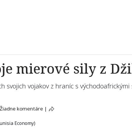
oje mierové sily z Dž
ch svojich vojakov z hraníc s východoafrickými 
Žiadne komentáre
|
unisia Economy)