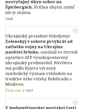
nezvyčajný úhyn sobov na
Špicbergách.
Príčina úhynu zatiaľ
nie je známa.
19:45
Ukrajinský prezident Volodymyr
Zelenskyj v sobotu prvýkrát od
začiatku vojny na Ukrajine
navštívi Srbsko
, oznámil vo štvrtok
agentúre AFP vysokopostavený
ukrajinský predstaviteľ. Návšteva
má podľa Kyjeva výrazný
symbolický význam vzhľadom na
tradične úzke vzťahy Belehradu s
Moskvou.
Čítať viac
|
19:37
V
budapeštianskej mestskej časti