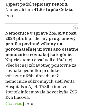
Újpest
padol
teplotný rekord.
Namerali tam
41,6 stupňa Celzia.
19:23
Nemocnice v správe ŽSK si v roku
2025 plnili
pridelený
programový
profil a povinné výkony na
porovnateľnej úrovni ako ostatné
nemocnice rovnakej kategórie.
Napriek tomu dostávali od štátnej
Všeobecnej zdravotnej poisťovne za
rovnakú jednotku produkcie
výrazne nižšiu úhradu než
nemocnice súkromných sietí Penta
Hospitals a Agel. TASR o tom vo
štvrtok informovala hovorkyňa ŽSK
Eva Lacová.
Čítať viac
|
19:08