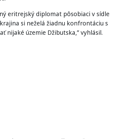
eritrejský diplomat pôsobiaci v sídle
o krajina si neželá žiadnu konfrontáciu s
 nijaké územie Džibutska,” vyhlásil.