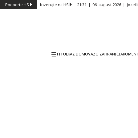
Podporte HS
Inzerujte na HS
21:31
|
06. august 2026
|
Jozef
TITULKA
Z DOMOVA
ZO ZAHRANIČIA
KOMEN