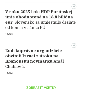
V roku 2025
bolo
HDP
Európskej
únie ohodnotené na 18,8 bilióna
eur.
Slovensko sa umiestnilo desiate
od konca v rámci EÚ.
18:54
Ľudskoprávne organizácie
obvinili Izrael z útoku na
libanonskú novinárku
Amál
Chalílovú.
18:52
ZOBRAZIŤ VŠETKY