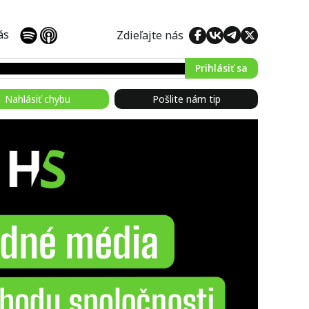
 nás
Zdieľajte nás
Prihlásiť sa
Nahlásiť chybu
Pošlite nám tip