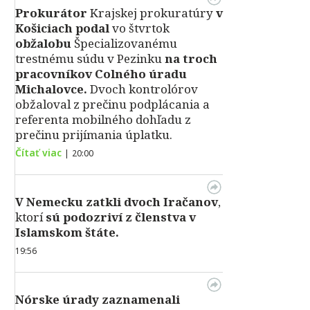
Prokurátor
Krajskej prokuratúry
v
Košiciach podal
vo štvrtok
obžalobu
Špecializovanému
trestnému súdu v Pezinku
na troch
pracovníkov Colného úradu
Michalovce.
Dvoch kontrolórov
obžaloval z prečinu podplácania a
referenta mobilného dohľadu z
prečinu prijímania úplatku.
Čítať viac
|
20:00
V Nemecku zatkli dvoch Iračanov
,
ktorí
sú podozriví z členstva v
Islamskom štáte.
19:56
Nórske úrady zaznamenali