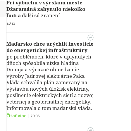
Pri výbuchu v
sýrskom meste
↻
Džaramáná zahynulo niekoľko
ľudí a
ďalší sú zranení.
20:23
Maďarsko chce urýchliť investície
do energetickej infraštruktúry
po problémoch, ktoré v uplynulých
dňoch spôsobila nízka hladina
Dunaja a výrazné obmedzenie
výroby Jadrovej elektrárne Paks.
Vláda schválila plán zameraný na
výstavbu nových úložísk elektriny,
posilnenie elektrických sietí a rozvoj
veternej a geotermálnej energetiky.
Informovala o tom maďarská vláda.
Čítať viac
|
20:08