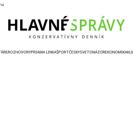
ína
TÁRE
ROZHOVORY
PRIAMA LINKA
ŠPORT
ČESKY
SVETONÁZOR
EKONOMIKA
KU