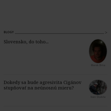
BLOGY
Marek Brna
Ivan Štubňa