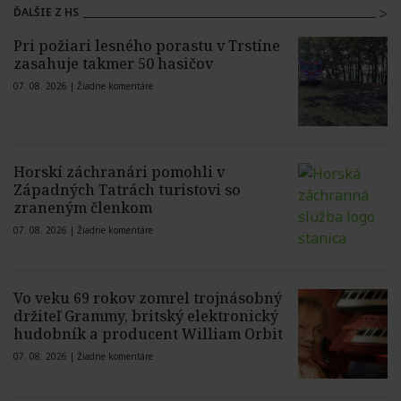
ĎALŠIE Z HS
Pri požiari lesného porastu v Trstíne
zasahuje takmer 50 hasičov
07. 08. 2026 |
Žiadne komentáre
Horskí záchranári pomohli v
Západných Tatrách turistovi so
zraneným členkom
07. 08. 2026 |
Žiadne komentáre
Vo veku 69 rokov zomrel trojnásobný
držiteľ Grammy, britský elektronický
hudobník a producent William Orbit
07. 08. 2026 |
Žiadne komentáre