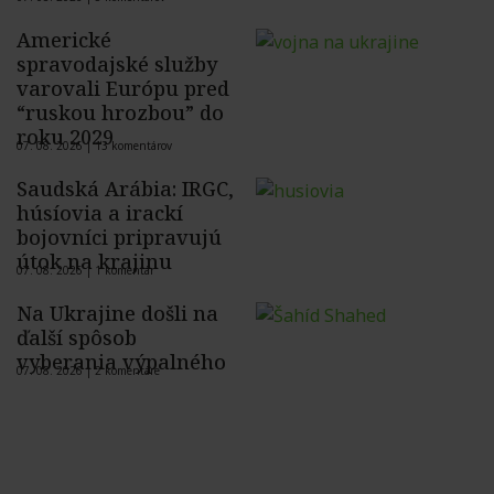
Americké
spravodajské služby
varovali Európu pred
“ruskou hrozbou” do
roku 2029
07. 08. 2026 |
13 komentárov
Saudská Arábia: IRGC,
húsíovia a irackí
bojovníci pripravujú
útok na krajinu
07. 08. 2026 |
1 komentár
Na Ukrajine došli na
ďalší spôsob
vyberania výpalného
07. 08. 2026 |
2 komentáre