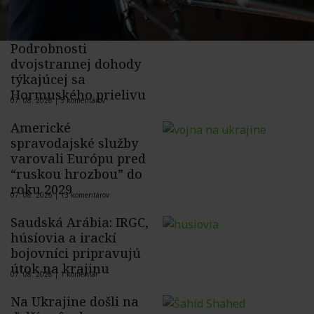
Podrobnosti
dvojstrannej dohody
týkajúcej sa
Hormuského prielivu
07. 08. 2026 |
5 komentárov
Americké
spravodajské služby
varovali Európu pred
“ruskou hrozbou” do
roku 2029
07. 08. 2026 |
13 komentárov
Saudská Arábia: IRGC,
húsíovia a irackí
bojovníci pripravujú
útok na krajinu
07. 08. 2026 |
1 komentár
Na Ukrajine došli na