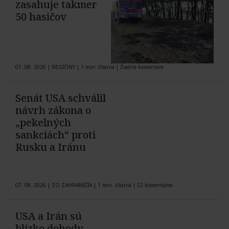
zasahuje takmer
50 hasičov
07. 08. 2026
|
REGIÓNY
|
1 min. čítania
|
Žiadne komentáre
Senát USA schválil
návrh zákona o
„pekelných
sankciách“ proti
Rusku a Iránu
07. 08. 2026
|
ZO ZAHRANIČIA
|
1 min. čítania
|
22 komentárov
USA a Irán sú
blízko dohody.