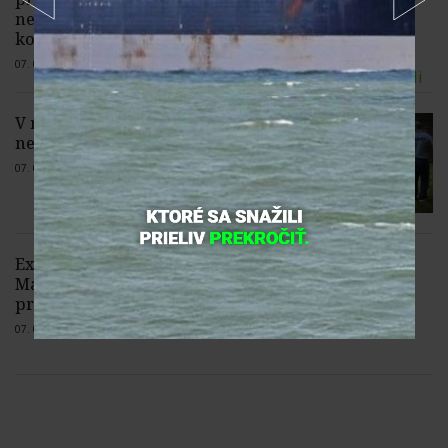
nezruší diskriminačné hraničné
kontroly španielskych občanov
07. 08. 2026 |
5 komentárov
V rybníku Zlatná v Kežmarku našli telo
nezvestného 39-ročného muža
07. 08. 2026 |
1 komentár
Export elektriny zo Slovenska do
Maďarska v niektorých hodinách
presiahol 2,5 GW
07. 08. 2026 |
3 komentáre