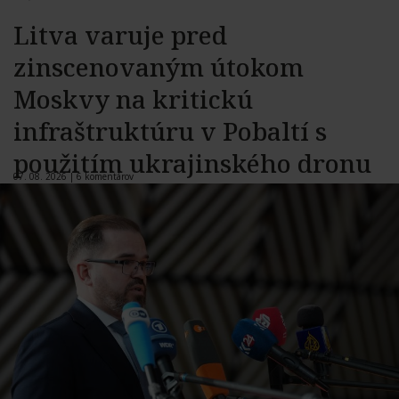
Litva varuje pred
zinscenovaným útokom
Moskvy na kritickú
infraštruktúru v Pobaltí s
použitím ukrajinského dronu
07. 08. 2026 |
6 komentárov