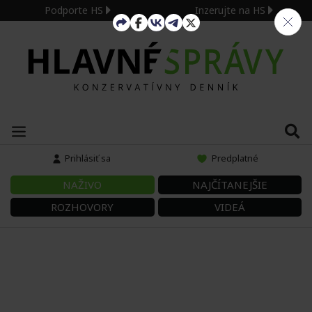
Podporte HS
Inzerujte na HS
Prihlásiť sa
Predplatné
NAŽIVO
NAJČÍTANEJŠIE
ROZHOVORY
VIDEÁ