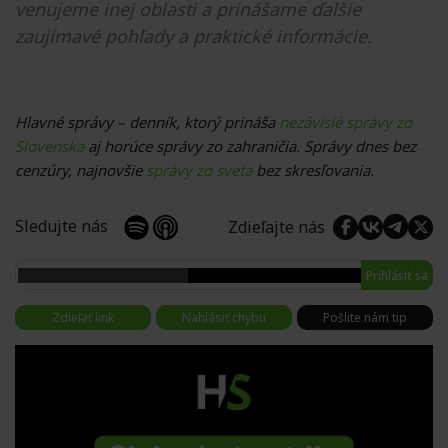
venujeme inej oblasti a prinášame ďalšie
zaujímavé pohľady a praktické informácie.
Hlavné správy – denník, ktorý prináša
nezávislé správy zo
Slovenska
aj horúce správy zo zahraničia. Správy dnes bez
cenzúry, najnovšie
správy zo sveta
bez skresľovania.
Sledujte nás
Zdieľajte nás
Prihlásiť sa
Zdieľať link
Nahlásiť chybu
Pošlite nám tip