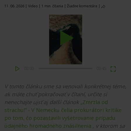
11. 06. 2026
|
Video
|
1 min. čítania
|
Žiadne komentáre
|
Play
00:00
00:45
V tomto článku sme sa venovali konkrétnej téme,
ak máte chuť pokračovať v čítaní, určite si
nenechajte ujsť aj ďalší článok
„Zmrzla od
strachu!“ - V Nemecku čelia prokurátori kritike
po tom, čo pozastavili vyšetrovanie prípadu
údajného hromadného znásilnenia
, v ktorom sa