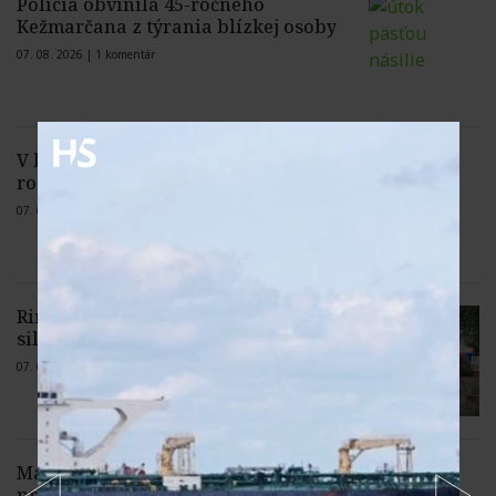
Polícia obvinila 45-ročného
Kežmarčana z týrania blízkej osoby
07. 08. 2026 |
1 komentár
V bikeparku Malinô Brdo sa zranil 20-
ročný cyklista
07. 08. 2026 |
Žiadne komentáre
Rimavskú Sobotu a okolie zasiahla
silná búrka, padali stromy
07. 08. 2026 |
Žiadne komentáre
Madrid pohrozil Rímu
protiopatreniami, ak do nedele