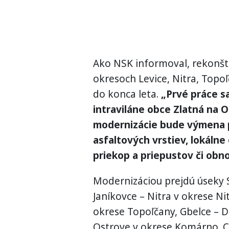
Ako NSK informoval, rekonštr
okresoch Levice, Nitra, Top
do konca leta.
„Prvé práce sa
intraviláne obce Zlatná na 
modernizácie bude výmena
asfaltových vrstiev, lokálne 
priekop a priepustov či obn
Modernizáciou prejdú úseky S
Janíkovce – Nitra v okrese N
okrese Topoľčany, Gbelce – 
Ostrove v okrese Komárno. 