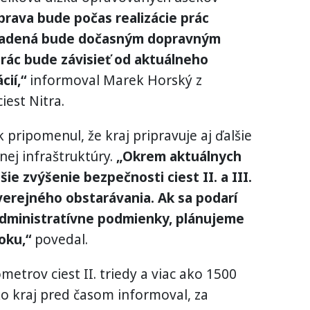
rava bude počas realizácie prác
riadená bude dočasným dopravným
rác bude závisieť od aktuálneho
ií,“
informoval Marek Horský z
iest Nitra.
pripomenul, že kraj pripravuje aj ďalšie
nej infraštruktúry.
„Okrem aktuálnych
ie zvýšenie bezpečnosti ciest II. a III.
 verejného obstarávania. Ak sa podarí
administratívne podmienky, plánujeme
oku,“
povedal.
etrov ciest II. triedy a viac ako 1500
Ako kraj pred časom informoval, za