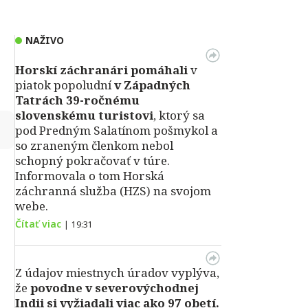
NAŽIVO
Horskí záchranári pomáhali
v
piatok popoludní
v Západných
Tatrách 39-ročnému
slovenskému turistovi
, ktorý sa
↻
pod Predným Salatínom pošmykol a
so zraneným členkom nebol
schopný pokračovať v túre.
Informovala o tom Horská
záchranná služba (HZS) na svojom
webe.
Čítať viac
|
19:31
Z údajov miestnych úradov vyplýva,
že
povodne v severovýchodnej
Indii si vyžiadali viac ako 97 obetí.