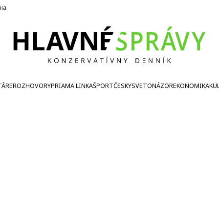
nia
TÁRE
ROZHOVORY
PRIAMA LINKA
ŠPORT
ČESKY
SVETONÁZOR
EKONOMIKA
KU