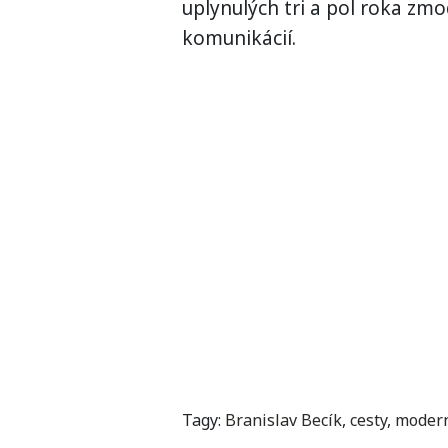
uplynulých tri a pol roka zm
komunikácií.
Tagy:
Branislav Becík
,
cesty
,
modern