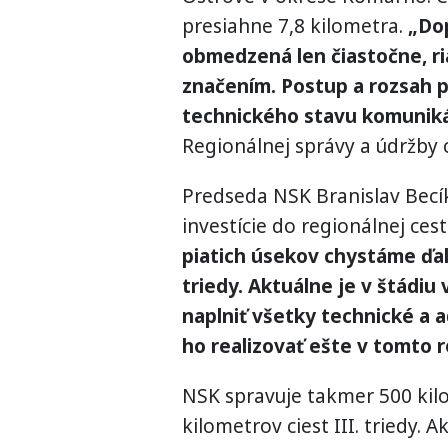
presiahne 7,8 kilometra.
„Dop
obmedzená len čiastočne, 
značením. Postup a rozsah p
technického stavu komunikác
Regionálnej správy a údržby c
Predseda NSK Branislav Becík 
investície do regionálnej cest
piatich úsekov chystáme ďalš
triedy. Aktuálne je v štádiu
naplniť všetky technické a 
ho realizovať ešte v tomto r
NSK spravuje takmer 500 kilom
kilometrov ciest III. triedy. 