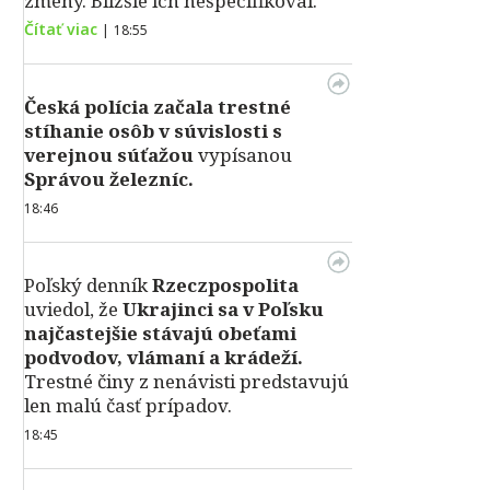
zmeny. Bližšie ich nešpecifikoval.
Čítať viac
|
18:55
Česká polícia začala trestné
stíhanie osôb v súvislosti s
verejnou súťažou
vypísanou
Správou železníc.
18:46
Poľský denník
Rzeczpospolita
uviedol, že
Ukrajinci sa v Poľsku
najčastejšie stávajú obeťami
podvodov, vlámaní a krádeží.
Trestné činy z nenávisti predstavujú
len malú časť prípadov.
18:45