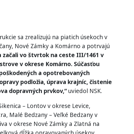
ukcie sa zrealizujú na piatich úsekoch v
oľčany, Nové Zámky a Komárno a potrvajú
 začali vo štvrtok na ceste III/1461 v
Ostrove v okrese Komárno. Súčasťou
 poškodených a opotrebovaných
opravy podložia, úprava krajníc, čistenie
ova dopravných prvkov,“
uviedol NSK.
ikenica – Lontov v okrese Levice,
itra, Malé Bedzany – Veľké Bedzany v
Diva v okrese Nové Zámky a Zlatná na
Celková dĺžka opravovaných úsekov