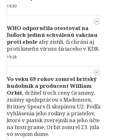
19:30
WHO odporučila otestovať na
ľuďoch jedinú schválenú vakcínu
proti ebole
aby zistili, či chráni aj
proti kmeňu vírusu šíriaceho v KDR.
19:28
Vo veku 69 rokov zomrel britský
hudobník a producent William
Orbit
, držiteľ troch ceny Grammy,
známy spoluprácou s Madonnou,
Britney Spears či skupinou U2. Podľa
vyhlásenia jeho rodiny a priateľov,
ktoré v piatok zverejnili na jeho účte
na Instrgrame, Orbit zomrel 23. júla
vo svojom dome.