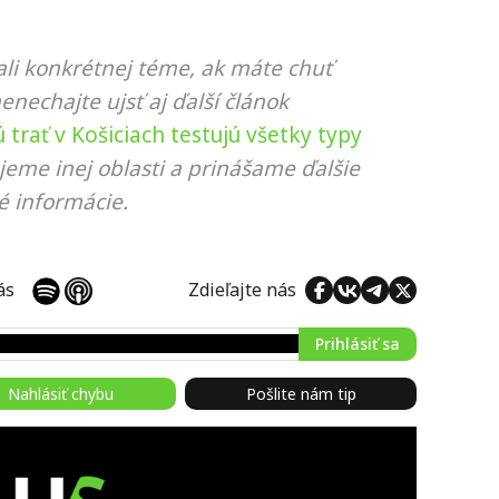
li konkrétnej téme, ak máte chuť
nenechajte ujsť aj ďalší článok
trať v Košiciach testujú všetky typy
jeme inej oblasti a prinášame ďalšie
é informácie.
 nás
Zdieľajte nás
Prihlásiť sa
Nahlásiť chybu
Pošlite nám tip