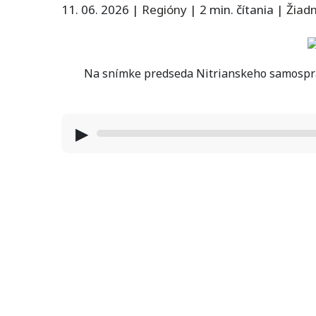
11. 06. 2026
|
Regióny
|
2 min. čítania
|
Žiad
Na snímke predseda Nitrianskeho samospráv
▶