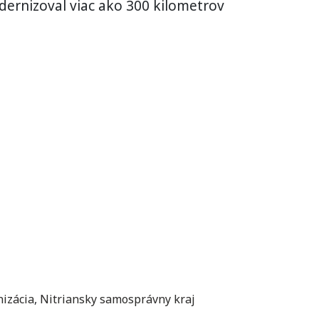
odernizoval viac ako 300 kilometrov
izácia
,
Nitriansky samosprávny kraj