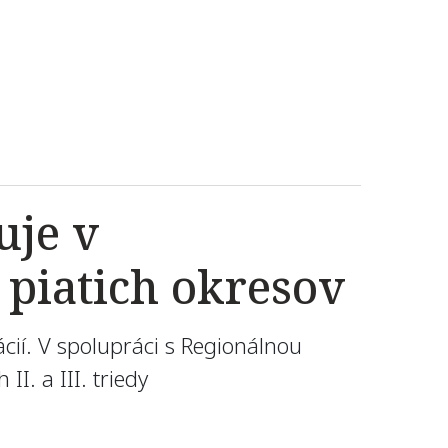
uje v
 piatich okresov
cií. V spolupráci s Regionálnou
I. a III. triedy