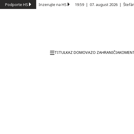
Podporte HS
Inzerujte na HS
19:59
|
07. august 2026
|
Štefá
TITULKA
Z DOMOVA
ZO ZAHRANIČIA
KOMEN