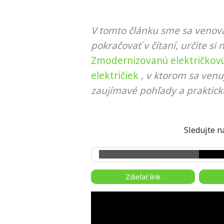
V tomto článku sme sa venova
pokračovať v čítaní, určite si 
Zmodernizovanú električkovú 
električiek
, v ktorom sa venu
zaujímavé pohľady a praktick
Sledujte
Zdieľať link