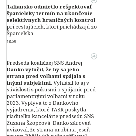
Taliansko odmietlo rešpektovať
španielsky termín na ukončenie
selektívnych hraničných kontrol
pri cestujúcich, ktorí prichádzajú zo
Španielska.
18:59
Predseda koaličnej SNS Andrej
Danko vylúčil, že by sa jeho
strana pred voľbami spájala s
inými subjektmi.
Vyhlásil to aj v
súvislosti s pokusmi o spájanie pred
parlamentnými voľbami v roku
2023. Vyplýva to z Dankovho
vyjadrenia, ktoré TASR poskytla
riaditeľka kancelárie predsedu SNS
Zuzana Škopcová. Danko zároveň
avizoval, že strana urobí na jeseň