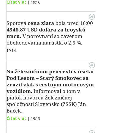
Čítať viac
|
19:16
Spotová
cena zlata
bola pred 16:00
4348,87 USD dolára za troyskú
uncu.
V porovnaní so záverom
obchodovania narástla o 2,6 %.
19:14
Na železničnom priecestí v úseku
Pod Lesom – Starý Smokovec sa
zrazil vlak s cestným motorovým
vozidlom.
Informoval o tom v
piatok hovorca Železničnej
spoločnosti Slovensko (ZSSK) Ján
Baček.
Čítať viac
|
19:13