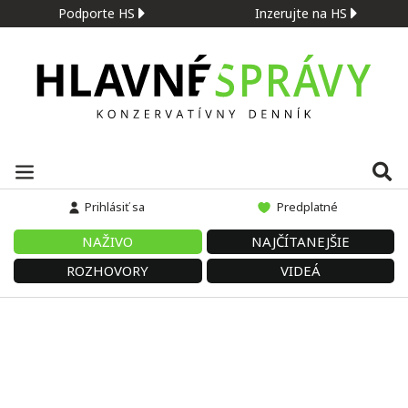
Podporte HS
Inzerujte na HS
Prihlásiť sa
Predplatné
NAŽIVO
NAJČÍTANEJŠIE
ROZHOVORY
VIDEÁ