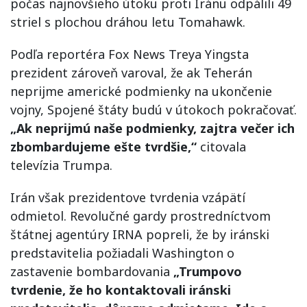
počas najnovšieho útoku proti Iránu odpálili 49
striel s plochou dráhou letu Tomahawk.
Podľa reportéra Fox News Treya Yingsta
prezident zároveň varoval, že ak Teherán
neprijme americké podmienky na ukončenie
vojny, Spojené štáty budú v útokoch pokračovať.
„Ak neprijmú naše podmienky, zajtra večer ich
zbombardujeme ešte tvrdšie,“
citovala
televízia Trumpa.
Irán však prezidentove tvrdenia vzápätí
odmietol. Revolučné gardy prostredníctvom
štátnej agentúry IRNA popreli, že by iránski
predstavitelia požiadali Washington o
zastavenie bombardovania
„Trumpovo
tvrdenie, že ho kontaktovali iránski