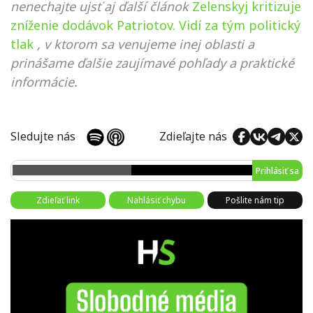
nenechajte ujsť aj ďalší článok
Zelenskyj kritizuje
zníženie dodávok Patriotov. Vidí za tým politický
tlak
, v ktorom sa venujeme inej oblasti a
prinášame ďalšie zaujímavé pohľady a praktické
informácie.
Sledujte nás
Zdieľajte nás
Prihlásiť sa
Zdieľať link
Nahlásiť chybu
Pošlite nám tip