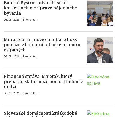
Banská Bystrica otvorila sériu
konferencií o príprave nájomného
bývania
06. 08. 2026 |
1 komentár
Milión eur na nové chladiace boxy
pomôže v boji proti africkému moru
ošípaných
06. 08. 2026 |
1 komentár
Finančná správa: Majetok, ktorý
prepadol štátu, môže pomôcť ľuďom v
núdzi
06. 08. 2026 |
3 komentáre
Slovenské domácnosti krátkodobé