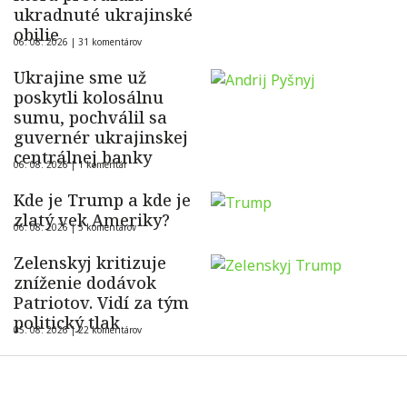
ukradnuté ukrajinské
obilie
06. 08. 2026 |
31 komentárov
Ukrajine sme už
poskytli kolosálnu
sumu, pochválil sa
guvernér ukrajinskej
centrálnej banky
06. 08. 2026 |
1 komentár
Kde je Trump a kde je
zlatý vek Ameriky?
06. 08. 2026 |
5 komentárov
Zelenskyj kritizuje
zníženie dodávok
Patriotov. Vidí za tým
politický tlak
05. 08. 2026 |
22 komentárov