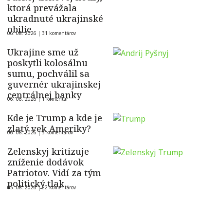
ktorá prevážala
ukradnuté ukrajinské
obilie
06. 08. 2026 |
31 komentárov
Ukrajine sme už
poskytli kolosálnu
sumu, pochválil sa
guvernér ukrajinskej
centrálnej banky
06. 08. 2026 |
1 komentár
Kde je Trump a kde je
zlatý vek Ameriky?
06. 08. 2026 |
5 komentárov
Zelenskyj kritizuje
zníženie dodávok
Patriotov. Vidí za tým
politický tlak
05. 08. 2026 |
22 komentárov