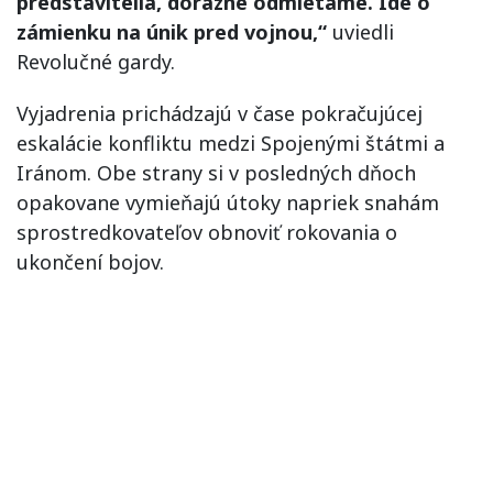
predstavitelia, dôrazne odmietame. Ide o
zámienku na únik pred vojnou,“
uviedli
Revolučné gardy.
Vyjadrenia prichádzajú v čase pokračujúcej
eskalácie konfliktu medzi Spojenými štátmi a
Iránom. Obe strany si v posledných dňoch
opakovane vymieňajú útoky napriek snahám
sprostredkovateľov obnoviť rokovania o
ukončení bojov.