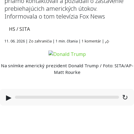
priamo kontaktovali a požiadali o zastavenie
prebiehajúcich amerických útokov.
Informovala o tom televízia Fox News
HS / SITA
11. 06. 2026
|
Zo zahraničia
|
1 min. čítania
|
1 komentár
|
Na snímke americký prezident Donald Trump / Foto: SITA/AP-
Matt Rourke
▶
↻