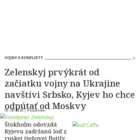
VOJNY A KONFLIKTY
Zelenskyj prvýkrát od
začiatku vojny na Ukrajine
navštívi Srbsko, Kyjev ho chce
odpútať od Moskvy
06. 08. 2026 |
4 komentáre
Štokholm odovzdá
Kyjevu zadržanú loď z
ruskej tieňovej flotily,