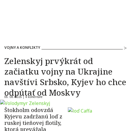
VOJNY A KONFLIKTY
Zelenskyj prvýkrát od
začiatku vojny na Ukrajine
navštívi Srbsko, Kyjev ho chce
odpútať od Moskvy
06. 08. 2026 |
4 komentáre
Štokholm odovzdá
Kyjevu zadržanú loď z
ruskej tieňovej flotily,
ktorá prevážala