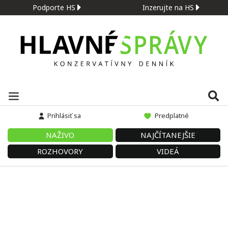
Podporte HS
Inzerujte na HS
Prihlásiť sa
Predplatné
NAŽIVO
NAJČÍTANEJŠIE
ROZHOVORY
VIDEÁ