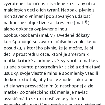
vyvrátené skutočnosti tvrdené zo strany otca i
maloletých detí o ich týraní. Naopak, plynie z
nich záver o vnímaní popisovaných udalostí
nadmerne subjektívne a skreslene (mal. Š.)
alebo dokonca ovplyvnene inou
osobou/osobami (mal. V.). Uvedené dôkazy
korešpondujú so závermi ďalšieho znaleckého
posudku, z ktorého plynie, že je možné, že si
deti v prostredí u otca, ktoré je smerom k
matke kritické a odmietavé, vytvorili o matke v
súlade s týmto prostredím kritické a odmietavé
úsudky, svoje vlastné minulé spomienky vsadili
do kontextu tak, aby boli v zhode s aktuálne
zdieľaným presvedčením (o neschopnej a zlej
matke). Zo znaleckého skúmania je naviac
osvedčená tá skutočnosť, že psychiku detí
neovplyvnila negatívne matka v miere uvádzanej