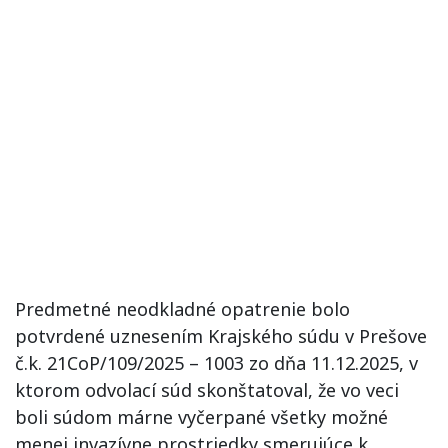
Predmetné neodkladné opatrenie bolo
potvrdené uznesením Krajského súdu v Prešove
č.k. 21CoP/109/2025 – 1003 zo dňa 11.12.2025, v
ktorom odvolací súd skonštatoval, že vo veci
boli súdom márne vyčerpané všetky možné
menej invazívne prostriedky smerujúce k