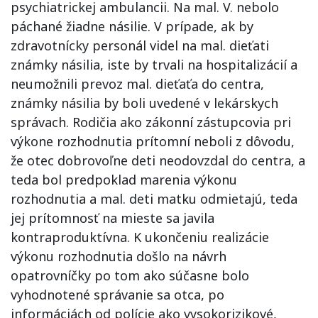
psychiatrickej ambulancii. Na mal. V. nebolo
páchané žiadne násilie. V prípade, ak by
zdravotnícky personál videl na mal. dieťati
známky násilia, iste by trvali na hospitalizácií a
neumožnili prevoz mal. dieťaťa do centra,
známky násilia by boli uvedené v lekárskych
správach. Rodičia ako zákonní zástupcovia pri
výkone rozhodnutia prítomní neboli z dôvodu,
že otec dobrovoľne deti neodovzdal do centra, a
teda bol predpoklad marenia výkonu
rozhodnutia a mal. deti matku odmietajú, teda
jej prítomnosť na mieste sa javila
kontraproduktívna. K ukončeniu realizácie
výkonu rozhodnutia došlo na návrh
opatrovníčky po tom ako súčasne bolo
vyhodnotené správanie sa otca, po
informáciách od polície ako vysokorizikové,