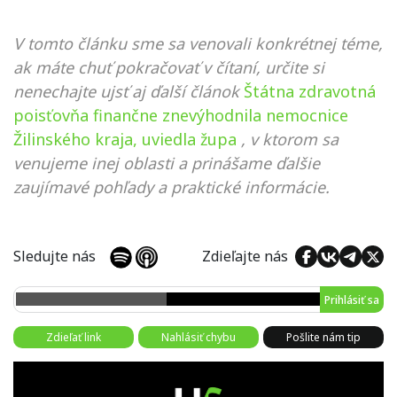
V tomto článku sme sa venovali konkrétnej téme,
ak máte chuť pokračovať v čítaní, určite si
nenechajte ujsť aj ďalší článok
Štátna zdravotná
poisťovňa finančne znevýhodnila nemocnice
Žilinského kraja, uviedla župa
, v ktorom sa
venujeme inej oblasti a prinášame ďalšie
zaujímavé pohľady a praktické informácie.
Sledujte nás
Zdieľajte nás
Prihlásiť sa
Zdieľať link
Nahlásiť chybu
Pošlite nám tip