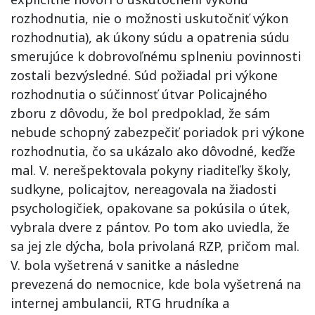
rozhodnutia, nie o možnosti uskutočniť výkon
rozhodnutia), ak úkony súdu a opatrenia súdu
smerujúce k dobrovoľnému splneniu povinnosti
zostali bezvýsledné. Súd požiadal pri výkone
rozhodnutia o súčinnosť útvar Policajného
zboru z dôvodu, že bol predpoklad, že sám
nebude schopný zabezpečiť poriadok pri výkone
rozhodnutia, čo sa ukázalo ako dôvodné, keďže
mal. V. nerešpektovala pokyny riaditeľky školy,
sudkyne, policajtov, nereagovala na žiadosti
psychologičiek, opakovane sa pokúsila o útek,
vybrala dvere z pántov. Po tom ako uviedla, že
sa jej zle dýcha, bola privolaná RZP, pričom mal.
V. bola vyšetrená v sanitke a následne
prevezená do nemocnice, kde bola vyšetrená na
internej ambulancii, RTG hrudníka a