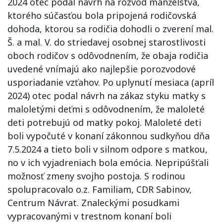
2024 otec podal návrh na rozvod manželstva,
ktorého súčasťou bola pripojená rodičovská
dohoda, ktorou sa rodičia dohodli o zverení mal.
Š. a mal. V. do striedavej osobnej starostlivosti
oboch rodičov s odôvodnením, že obaja rodičia
uvedené vnímajú ako najlepšie porozvodové
usporiadanie vzťahov. Po uplynutí mesiaca (apríl
2024) otec podal návrh na zákaz styku matky s
maloletými deťmi s odôvodnením, že maloleté
deti potrebujú od matky pokoj. Maloleté deti
boli vypočuté v konaní zákonnou sudkyňou dňa
7.5.2024 a tieto boli v silnom odpore s matkou,
no v ich vyjadreniach bola emócia. Nepripúšťali
možnosť zmeny svojho postoja. S rodinou
spolupracovalo o.z. Familiam, CDR Sabinov,
Centrum Návrat. Znaleckými posudkami
vypracovanými v trestnom konaní boli