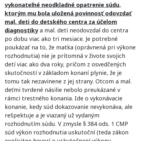
vykonateľné neodkladné opatrenie súdu,
ktorým mu bola uložená povinnosť odovzdať
mal. deti do detského centra za účelom
diagnostiky
a mal. deti neodovzdal do centra
po dobu viac ako tri mesiace. Je potrebné
poukázať na to, že matka (oprávnená pri výkone
rozhodnutia) nie je prítomná v živote svojich
detí viac ako dva roky, pričom z osvedčených
skutočností v základom konaní plynie, že je
tomu tak nezavinene z jej strany. Otcom a mal.
deťmi tvrdené násilie nebolo preukázané v
rámci trestného konania. Ide o vykonávacie
konanie, kedy súd dokazovanie nevykonáva, ale
rešpektuje a je viazaný už vydaným
rozhodnutím súdu. V zmysle § 384 ods. 1 CMP
súd výkon rozhodnutia uskutoční (teda zákon
explicitne hovorí o uskutočnení výkonu