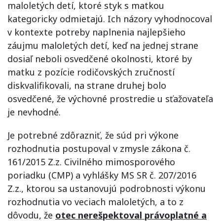
maloletých detí, ktoré styk s matkou
kategoricky odmietajú. Ich názory vyhodnocoval
v kontexte potreby naplnenia najlepšieho
záujmu maloletých detí, keď na jednej strane
dosiaľ neboli osvedčené okolnosti, ktoré by
matku z pozície rodičovských zručností
diskvalifikovali, na strane druhej bolo
osvedčené, že výchovné prostredie u sťažovateľa
je nevhodné.
Je potrebné zdôrazniť, že súd pri výkone
rozhodnutia postupoval v zmysle zákona č.
161/2015 Z.z. Civilného mimosporového
poriadku (CMP) a vyhlášky MS SR č. 207/2016
Z.z., ktorou sa ustanovujú podrobnosti výkonu
rozhodnutia vo veciach maloletých, a to z
dôvodu, že
otec nerešpektoval právoplatné a