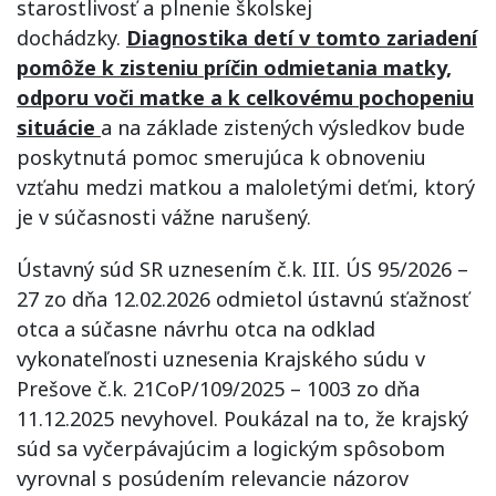
starostlivosť a plnenie školskej
dochádzky.
Diagnostika detí v tomto zariadení
pomôže k zisteniu príčin odmietania matky,
odporu voči matke a k celkovému pochopeniu
situácie
a na základe zistených výsledkov bude
poskytnutá pomoc smerujúca k obnoveniu
vzťahu medzi matkou a maloletými deťmi, ktorý
je v súčasnosti vážne narušený.
Ústavný súd SR uznesením č.k. III. ÚS 95/2026 –
27 zo dňa 12.02.2026 odmietol ústavnú sťažnosť
otca a súčasne návrhu otca na odklad
vykonateľnosti uznesenia Krajského súdu v
Prešove č.k. 21CoP/109/2025 – 1003 zo dňa
11.12.2025 nevyhovel. Poukázal na to, že krajský
súd sa vyčerpávajúcim a logickým spôsobom
vyrovnal s posúdením relevancie názorov