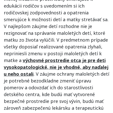
edukácii rodičov s uvedomením si ich
rodičovskej zodpovednosti a opatrenia
smerujúce k možnosti detí a matky stretávať sa.
V najlepšom záujme detí rozhodne nie je
rezignovať na správanie maloletých detí, ktoré
matku zo života vylúčili. V predmetnom prípade
všetky doposiaľ realizované opatrenia zlyhali,
nepriniesli zmenu v postoji maloletých detí k
matke a
výchovné prostredie otca je pre deti
vysokopatologické, nie je vhodné, aby naďalej
u neho ostali
. V záujme ochrany maloletých detí
je potrebné bezodkladne zmeniť úpravu
pomerov a odovzdať ich do starostlivosti
detského centra, kde budú mať vytvorené
bezpečné prostredie pre svoj vývin, budú mať
zároveň zabezpečenú lekársku a terapeutickú