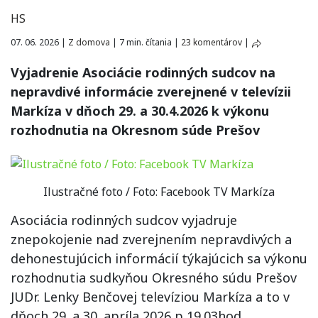
HS
07. 06. 2026
|
Z domova
|
7 min. čítania
|
23 komentárov
|
Vyjadrenie Asociácie rodinných sudcov na
nepravdivé informácie zverejnené v televízii
Markíza v dňoch 29. a 30.4.2026 k výkonu
rozhodnutia na Okresnom súde Prešov
Ilustračné foto / Foto: Facebook TV Markíza
Asociácia rodinných sudcov vyjadruje
znepokojenie nad zverejnením nepravdivých a
dehonestujúcich informácií týkajúcich sa výkonu
rozhodnutia sudkyňou Okresného súdu Prešov
JUDr. Lenky Benčovej televíziou Markíza a to v
dňoch 29. a 30. apríla 2026 p 19.03hod.