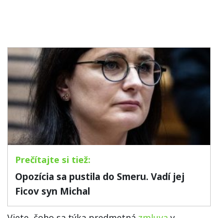
Opozícia sa pustila do Smeru. Vadí jej
Ficov syn Michal
Viete, čoho sa týka predmetná
zmluva
v