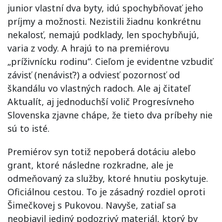
junior vlastní dva byty, idú spochybňovať jeho
príjmy a možnosti. Nezistili žiadnu konkrétnu
nekalosť, nemajú podklady, len spochybňujú,
varia z vody. A hrajú to na premiérovu
„príživnícku rodinu”. Cieľom je evidentne vzbudiť
závisť (nenávisť?) a odviesť pozornosť od
škandálu vo vlastných radoch. Ale aj čitateľ
Aktualít, aj jednoduchší volič Progresívneho
Slovenska zjavne chápe, že tieto dva príbehy nie
sú to isté.
Premiérov syn totiž nepoberá dotáciu alebo
grant, ktoré následne rozkradne, ale je
odmeňovaný za služby, ktoré hnutiu poskytuje.
Oficiálnou cestou. To je zásadný rozdiel oproti
Šimečkovej s Pukovou. Navyše, zatiaľ sa
neobjavil jediný podozrivý materiál, ktorý by