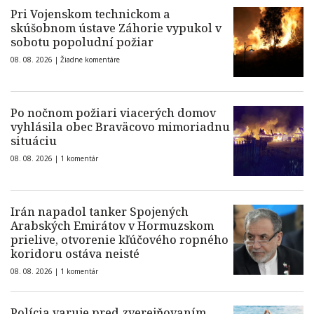
Pri Vojenskom technickom a
skúšobnom ústave Záhorie vypukol v
sobotu popoludní požiar
08. 08. 2026 |
Žiadne komentáre
Po nočnom požiari viacerých domov
vyhlásila obec Braväcovo mimoriadnu
situáciu
08. 08. 2026 |
1 komentár
Irán napadol tanker Spojených
Arabských Emirátov v Hormuzskom
prielive, otvorenie kľúčového ropného
koridoru ostáva neisté
08. 08. 2026 |
1 komentár
Polícia varuje pred zverejňovaním