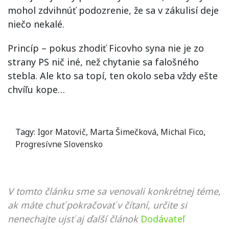
mohol zdvihnúť podozrenie, že sa v zákulisí deje
niečo nekalé.
Princíp – pokus zhodiť Ficovho syna nie je zo
strany PS nič iné, než chytanie sa falošného
stebla. Ale kto sa topí, ten okolo seba vždy ešte
chvíľu kope…
Tagy:
Igor Matovič
,
Marta Šimečková
,
Michal Fico
,
Progresívne Slovensko
V tomto článku sme sa venovali konkrétnej téme,
ak máte chuť pokračovať v čítaní, určite si
nenechajte ujsť aj ďalší článok
Dodávateľ