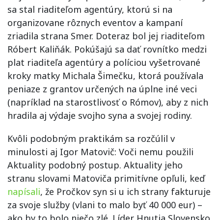
sa stal riaditeľom agentúry, ktorú si na
organizovane rôznych eventov a kampaní
zriadila strana Smer. Doteraz bol jej riaditeľom
Róbert Kaliňák. Pokúšajú sa dať rovnítko medzi
plat riaditeľa agentúry a políciou vyšetrované
kroky matky Michala Šimečku, ktorá používala
peniaze z grantov určených na úplne iné veci
(napríklad na starostlivosť o Rómov), aby z nich
hradila aj výdaje svojho syna a svojej rodiny.
Kvôli podobným praktikám sa rozčúlil v
minulosti aj Igor Matovič: Voči nemu použili
Aktuality podobný postup. Aktuality jeho
stranu slovami Matoviča primitívne opľuli, keď
napísali
, že Pročkov syn si u ich strany fakturuje
za svoje služby (vlani to malo byť 40 000 eur) –
ako by to bolo niečo zlé. Líder Hnutia Slovensko