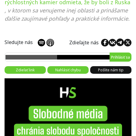
rýchlostných kamier odmieta, že by boli z Ruska
, v ktorom sa venujeme inej oblasti a prinášame
ďalšie zaujímavé pohľady a praktické informácie.
Sledujte nás
Zdieľajte nás
Prihlásiť sa
Zdieľať link
Nahlásiť chybu
Pošlite nám tip