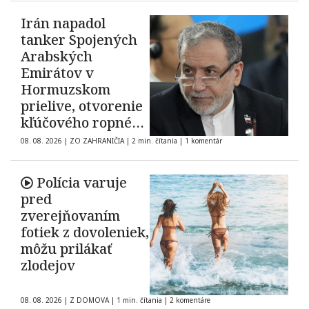
Irán napadol
tanker Spojených
Arabských
Emirátov v
Hormuzskom
prielive, otvorenie
kľúčového ropného
koridoru ostáva
08. 08. 2026
|
ZO ZAHRANIČIA
|
2 min. čítania
|
1 komentár
neisté
Polícia varuje
pred
zverejňovaním
fotiek z dovoleniek,
môžu prilákať
zlodejov
08. 08. 2026
|
Z DOMOVA
|
1 min. čítania
|
2 komentáre