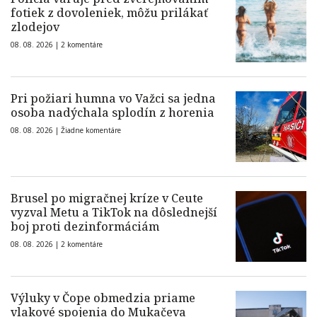
fotiek z dovoleniek, môžu prilákať
zlodejov
08. 08. 2026 |
2 komentáre
Pri požiari humna vo Važci sa jedna
osoba nadýchala splodín z horenia
08. 08. 2026 |
Žiadne komentáre
Brusel po migračnej kríze v Ceute
vyzval Metu a TikTok na dôslednejší
boj proti dezinformáciám
08. 08. 2026 |
2 komentáre
Výluky v Čope obmedzia priame
vlakové spojenia do Mukačeva