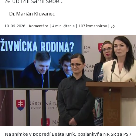
že ublížili sami sebe…
Dr. Marián Kluvanec
10. 06. 2026
|
Komentáre
|
4 min. čítania
|
107 komentárov
|
Na snímke v popredí Beáta Jurík, poslankyňa NR SR za PS /