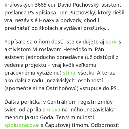
kráľovských 3665 eur David Púchovský, asistent
poslanca PS Spišiaka. Ten Púchovský, ktorý riešil
vraj nezávislé Hoaxy a podvody, chodil
prednášať po školách a vydával brožúrky…
Popísalo sa o ňom dosť, iste evidujete aj
spor
s
aktivistom Miroslavom Heredošom. Pán
asistent jednoducho donedávna (už odstúpil z
vedenia projektu – vraj kvôli veľkému
pracovnému vyťaženiu)
stíhal
všetko. A teraz
ako ďalší z radu „nezávislých” osobností
(spomeňte si na Ostrihoňovú) vstupuje do PS…
Ďalšia perlička: v Centrálnom registri zmlúv
svieti od apríla
zmluva
na iného „nezávisláka”
menom Jakub Goda. Ten v minulosti
spolupracoval
s Čaputovej tímom. Odbornosť: