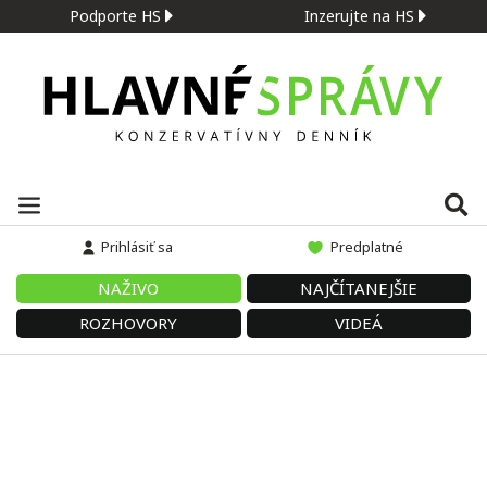
Podporte HS
Inzerujte na HS
Prihlásiť sa
Predplatné
NAŽIVO
NAJČÍTANEJŠIE
ROZHOVORY
VIDEÁ