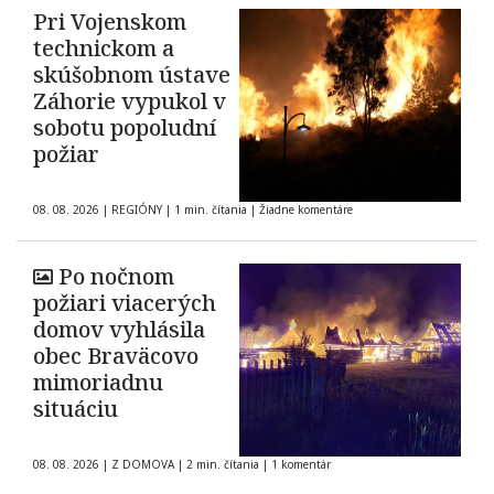
Pri Vojenskom
technickom a
skúšobnom ústave
Záhorie vypukol v
sobotu popoludní
požiar
08. 08. 2026
|
REGIÓNY
|
1 min. čítania
|
Žiadne komentáre
Po nočnom
požiari viacerých
domov vyhlásila
obec Braväcovo
mimoriadnu
situáciu
08. 08. 2026
|
Z DOMOVA
|
2 min. čítania
|
1 komentár