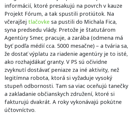
informácií, ktoré presakujú na povrch v kauze
Projekt Fórum, a tak spustili protiútok. Na
včerajšej
tlačovke
sa pustili do Michala Fica,
syna predsedu vlády. Pretože je štatutárom
Agentúry Smer, pracuje, a zarába (odmena má
byť podľa médií cca. 5000 mesačne) – a tvária sa,
že dostať výplatu za riadenie agentúry je to isté,
ako rozhajdákať granty. V PS sú očividne
zvyknutí dostávať peniaze za iné aktivity, než
legitímna robota, ktorá si vyžaduje vysoký
stupeň odbornosti. Tam sa viac oceňujú tanečky
a zakladanie občianskych združení, ktoré si
fakturujú dvakrát. A roky vykonávajú pokútne
účtovníctvo.