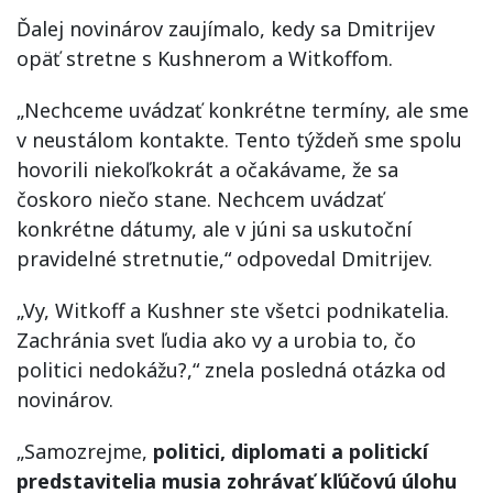
Ďalej novinárov zaujímalo, kedy sa Dmitrijev
opäť stretne s Kushnerom a Witkoffom.
„Nechceme uvádzať konkrétne termíny, ale sme
v neustálom kontakte. Tento týždeň sme spolu
hovorili niekoľkokrát a očakávame, že sa
čoskoro niečo stane. Nechcem uvádzať
konkrétne dátumy, ale v júni sa uskutoční
pravidelné stretnutie,“ odpovedal Dmitrijev.
„Vy, Witkoff a Kushner ste všetci podnikatelia.
Zachránia svet ľudia ako vy a urobia to, čo
politici nedokážu?,“ znela posledná otázka od
novinárov.
„Samozrejme,
politici, diplomati a politickí
predstavitelia musia zohrávať kľúčovú úlohu