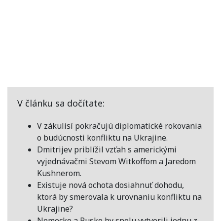
V článku sa dočítate:
V zákulisí pokračujú diplomatické rokovania
o budúcnosti konfliktu na Ukrajine.
Dmitrijev priblížil vzťah s americkými
vyjednávačmi Stevom Witkoffom a Jaredom
Kushnerom.
Existuje nová ochota dosiahnuť dohodu,
ktorá by smerovala k urovnaniu konfliktu na
Ukrajine?
Nemecko a Rusko by spolu vytvorili jednu z