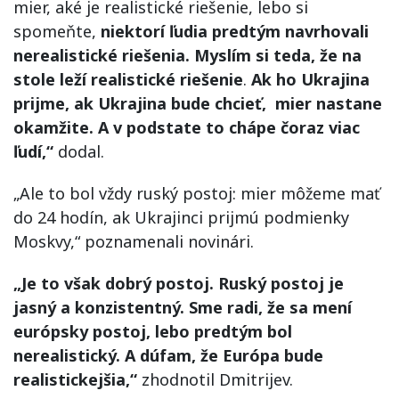
mier, aké je realistické riešenie, lebo si
spomeňte,
niektorí ľudia predtým navrhovali
nerealistické riešenia. Myslím si teda, že na
stole leží realistické riešenie
.
Ak ho Ukrajina
prijme, ak Ukrajina bude chcieť, mier nastane
okamžite. A v podstate to chápe čoraz viac
ľudí,“
dodal.
„Ale to bol vždy ruský postoj: mier môžeme mať
do 24 hodín, ak Ukrajinci prijmú podmienky
Moskvy,“ poznamenali novinári.
„Je to však dobrý postoj. Ruský postoj je
jasný a konzistentný. Sme radi, že sa mení
európsky postoj, lebo predtým bol
nerealistický. A dúfam, že Európa bude
realistickejšia,“
zhodnotil Dmitrijev.