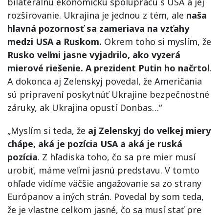
bilaterálnu ekonomickú spoluprácu s USA a jej
rozširovanie. Ukrajina je jednou z tém, ale
naša
hlavná pozornosť sa zameriava na vzťahy
medzi USA a Ruskom.
Okrem toho si myslím, že
Rusko veľmi jasne vyjadrilo, ako vyzerá
mierové riešenie. A prezident Putin ho načrtol
.
A dokonca aj Zelenskyj povedal, že Američania
sú pripravení poskytnúť Ukrajine bezpečnostné
záruky, ak Ukrajina opustí Donbas…“
„Myslím si teda, že
aj Zelenskyj do veľkej miery
chápe, aká je pozícia USA a aká je ruská
pozícia
. Z hľadiska toho, čo sa pre mier musí
urobiť, máme veľmi jasnú predstavu. V tomto
ohľade vidíme väčšie angažovanie sa zo strany
Európanov a iných strán. Povedal by som teda,
že je vlastne celkom jasné, čo sa musí stať pre