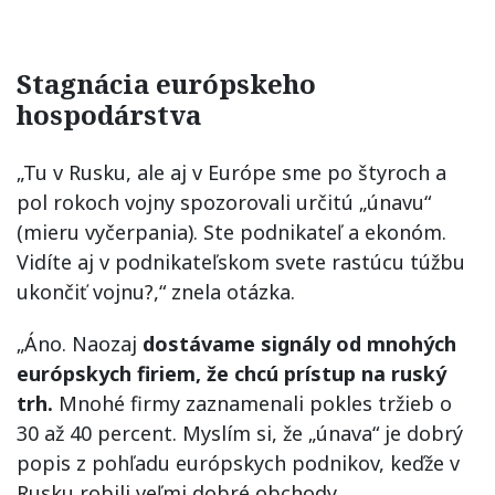
Stagnácia európskeho
hospodárstva
„Tu v Rusku, ale aj v Európe sme po štyroch a
pol rokoch vojny spozorovali určitú „únavu“
(mieru vyčerpania). Ste podnikateľ a ekonóm.
Vidíte aj v podnikateľskom svete rastúcu túžbu
ukončiť vojnu?,“ znela otázka.
„Áno. Naozaj
dostávame signály od mnohých
európskych firiem, že chcú prístup na ruský
trh.
Mnohé firmy zaznamenali pokles tržieb o
30 až 40 percent. Myslím si, že „únava“ je dobrý
popis z pohľadu európskych podnikov, keďže v
Rusku robili veľmi dobré obchody.