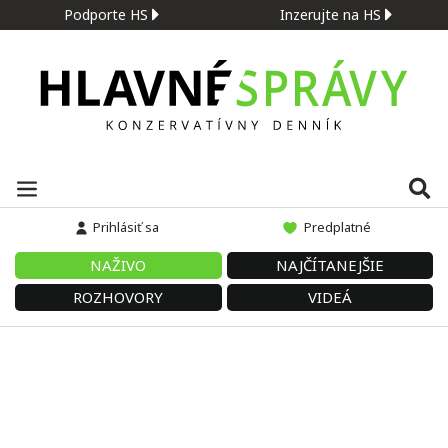
Podporte HS
Inzerujte na HS
Prihlásiť sa
Predplatné
NAŽIVO
NAJČÍTANEJŠIE
ROZHOVORY
VIDEÁ