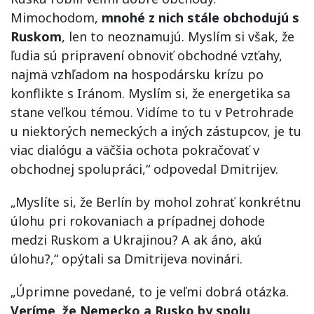
Mimochodom,
mnohé z nich stále obchodujú s
Ruskom
, len to neoznamujú. Myslím si však, že
ľudia sú pripravení obnoviť obchodné vzťahy,
najmä vzhľadom na hospodársku krízu po
konflikte s Iránom. Myslím si, že energetika sa
stane veľkou témou. Vidíme to tu v Petrohrade
u niektorých nemeckých a iných zástupcov, je tu
viac dialógu a väčšia ochota pokračovať v
obchodnej spolupráci,“ odpovedal Dmitrijev.
„Myslíte si, že Berlín by mohol zohrať konkrétnu
úlohu pri rokovaniach a prípadnej dohode
medzi Ruskom a Ukrajinou? A ak áno, akú
úlohu?,“ opýtali sa Dmitrijeva novinári.
„Úprimne povedané, to je veľmi dobrá otázka.
Veríme, že Nemecko a Rusko by spolu