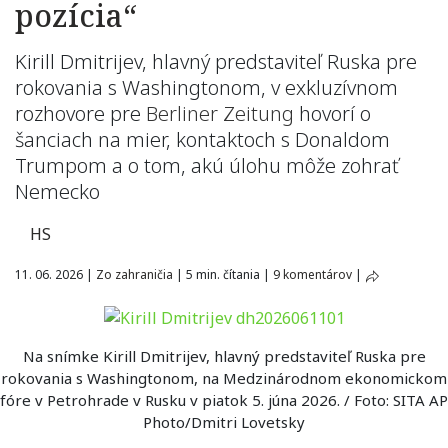
pozícia“
Kirill Dmitrijev, hlavný predstaviteľ Ruska pre
rokovania s Washingtonom, v exkluzívnom
rozhovore pre
Berliner Zeitung
hovorí o
šanciach na mier, kontaktoch s Donaldom
Trumpom a o tom, akú úlohu môže zohrať
Nemecko
HS
11. 06. 2026
|
Zo zahraničia
|
5 min. čítania
|
9 komentárov
|
Na snímke Kirill Dmitrijev, hlavný predstaviteľ Ruska pre
rokovania s Washingtonom, na Medzinárodnom ekonomickom
fóre v Petrohrade v Rusku v piatok 5. júna 2026. / Foto: SITA AP
Photo/Dmitri Lovetsky