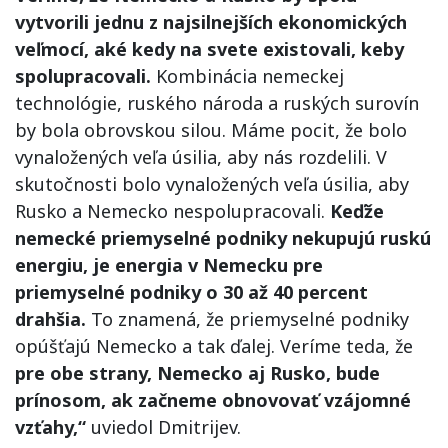
vytvorili jednu z najsilnejších ekonomických
veľmocí, aké kedy na svete existovali, keby
spolupracovali.
Kombinácia nemeckej
technológie, ruského národa a ruských surovín
by bola obrovskou silou. Máme pocit, že bolo
vynaložených veľa úsilia, aby nás rozdelili. V
skutočnosti bolo vynaložených veľa úsilia, aby
Rusko a Nemecko nespolupracovali.
Keďže
nemecké priemyselné podniky nekupujú ruskú
energiu, je energia v Nemecku pre
priemyselné podniky o 30 až 40 percent
drahšia.
To znamená, že priemyselné podniky
opúšťajú Nemecko a tak ďalej. Veríme teda, že
pre obe strany, Nemecko aj Rusko, bude
prínosom, ak začneme obnovovať vzájomné
vzťahy,“
uviedol Dmitrijev.