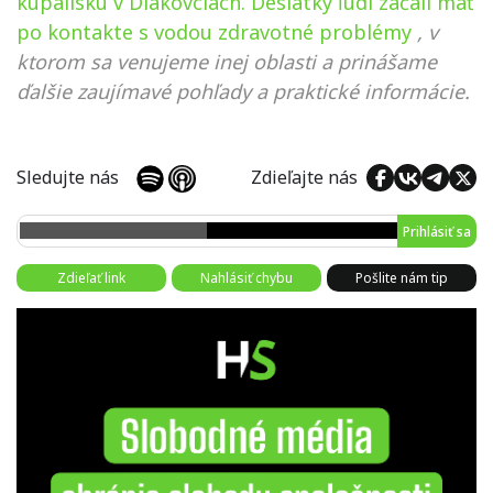
kúpalisku v Diakovciach. Desiatky ľudí začali mať
po kontakte s vodou zdravotné problémy
, v
ktorom sa venujeme inej oblasti a prinášame
ďalšie zaujímavé pohľady a praktické informácie.
Sledujte nás
Zdieľajte nás
Prihlásiť sa
Zdieľať link
Nahlásiť chybu
Pošlite nám tip