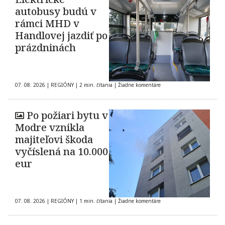
autobusy budú v
rámci MHD v
Handlovej jazdiť po
prázdninách
07. 08. 2026
|
REGIÓNY
|
2 min. čítania
|
Žiadne komentáre
Po požiari bytu v
Modre vznikla
majiteľovi škoda
vyčíslená na 10.000
eur
07. 08. 2026
|
REGIÓNY
|
1 min. čítania
|
Žiadne komentáre