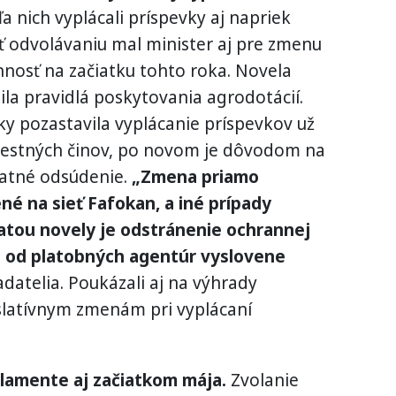
ľa nich vyplácali príspevky aj napriek
 odvolávaniu mal minister aj pre zmenu
nosť na začiatku tohto roka. Novela
la pravidlá poskytovania agrodotácií.
 pozastavila vyplácanie príspevkov už
trestných činov, po novom je dôvodom na
latné odsúdenie.
„Zmena priamo
é na sieť Fafokan, a iné prípady
tou novely je odstránenie ochrannej
o od platobných agentúr vyslovene
datelia. Poukázali aj na výhrady
slatívnym zmenám pri vyplácaní
rlamente aj začiatkom mája.
Zvolanie