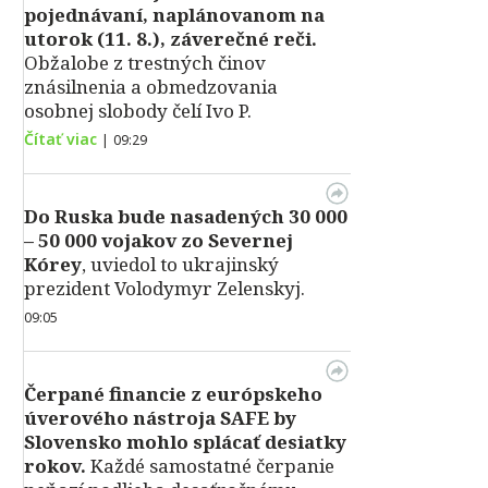
pojednávaní, naplánovanom na
utorok (11. 8.), záverečné reči.
Obžalobe z trestných činov
znásilnenia a obmedzovania
osobnej slobody čelí Ivo P.
Čítať viac
|
09:29
Do Ruska bude nasadených 30 000
– 50 000 vojakov zo Severnej
Kórey
, uviedol to ukrajinský
prezident Volodymyr Zelenskyj.
09:05
Čerpané financie z európskeho
úverového nástroja SAFE by
Slovensko mohlo splácať desiatky
rokov.
Každé samostatné čerpanie