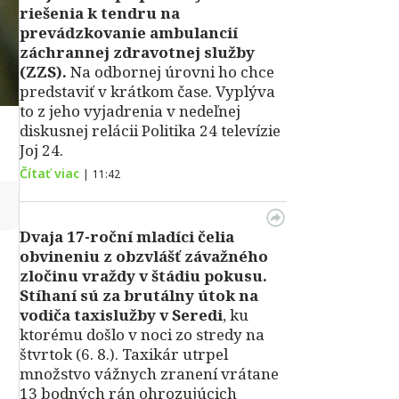
riešenia k tendru na
prevádzkovanie ambulancií
záchrannej zdravotnej služby
(ZZS).
Na odbornej úrovni ho chce
predstaviť v krátkom čase. Vyplýva
to z jeho vyjadrenia v nedeľnej
diskusnej relácii Politika 24 televízie
Joj 24.
Čítať viac
|
11:42
↻
Dvaja 17-roční mladíci čelia
obvineniu z obzvlášť závažného
zločinu vraždy v štádiu pokusu.
Stíhaní sú za brutálny útok na
vodiča taxislužby v Seredi
, ku
ktorému došlo v noci zo stredy na
štvrtok (6. 8.). Taxikár utrpel
množstvo vážnych zranení vrátane
13 bodných rán ohrozujúcich