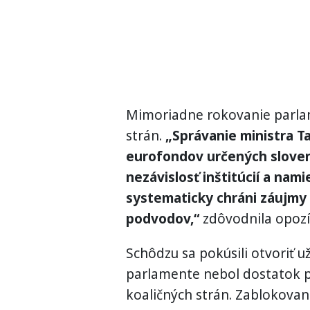
Mimoriadne rokovanie parla
strán.
„Správanie ministra Ta
eurofondov určených slove
nezávislosť inštitúcií a na
systematicky chráni záujmy
podvodov,“
zdôvodnila opozí
Schôdzu sa pokúsili otvoriť už
parlamente nebol dostatok po
koaličných strán. Zablokovani