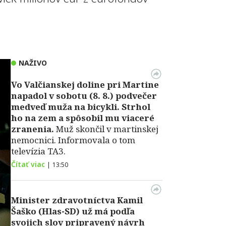
NAŽIVO
Vo Valčianskej doline pri Martine
napadol v sobotu (8. 8.) podvečer
medveď muža na bicykli. Strhol
ho na zem a spôsobil mu viaceré
zranenia.
Muž skončil v martinskej
nemocnici. Informovala o tom
televízia TA3.
Čítať viac
|
13:50
Minister zdravotníctva Kamil
Šaško (Hlas-SD) už má podľa
svojich slov pripravený návrh