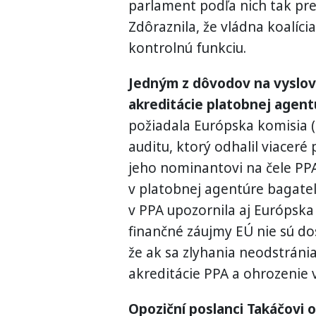
parlament podľa nich tak pres
Zdôraznila, že vládna koalíci
kontrolnú funkciu.
Jedným z dôvodov na vyslov
akreditácie platobnej agent
požiadala Európska komisia (
auditu, ktorý odhalil viaceré
jeho nominantovi na čele PPA
v platobnej agentúre bagatel
v PPA upozornila aj Európska 
finančné záujmy EÚ nie sú do
že ak sa zlyhania neodstráni
akreditácie PPA a ohrozenie 
Opoziční poslanci Takáčovi o