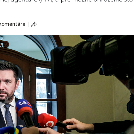
 komentáre
|