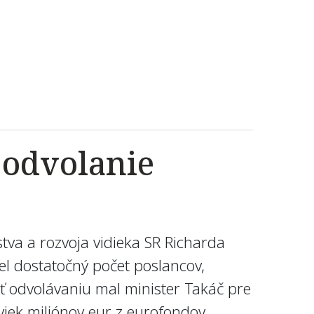
o odvolanie
va a rozvoja vidieka SR Richarda
iel dostatočný počet poslancov,
 odvolávaniu mal minister Takáč pre
iek miliónov eur z eurofondov