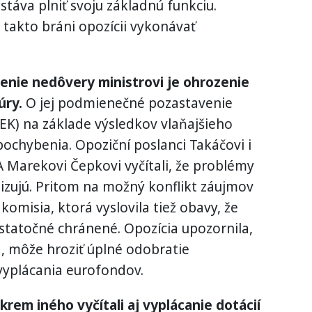
táva plniť svoju základnú funkciu.
a takto bráni opozícii vykonávať
enie nedôvery ministrovi je ohrozenie
úry.
O jej podmienečné pozastavenie
EK) na základe výsledkov vlaňajšieho
 pochybenia. Opoziční poslanci Takáčovi i
 Marekovi Čepkovi vyčítali, že problémy
izujú. Pritom na možný konflikt záujmov
komisia, ktorá vyslovila tiež obavy, že
statočné chránené. Opozícia upozornila,
a, môže hroziť úplné odobratie
vyplácania eurofondov.
krem iného vyčítali aj vyplácanie dotácií