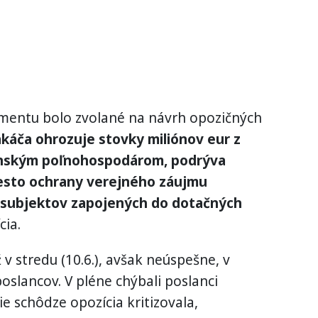
mentu bolo zvolané na návrh opozičných
káča ohrozuje stovky miliónov eur z
nským poľnohospodárom, podrýva
miesto ochrany verejného záujmu
 subjektov zapojených do dotačných
cia.
 v stredu (10.6.), avšak neúspešne, v
slancov. V pléne chýbali poslanci
e schôdze opozícia kritizovala,