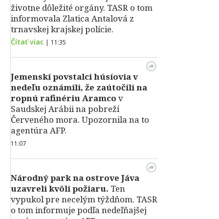
životne dôležité orgány. TASR o tom
informovala Zlatica Antalová z
trnavskej krajskej polície.
Čítať viac
|
11:35
Jemenskí povstalci húsíovia v
nedeľu oznámili, že zaútočili na
ropnú rafinériu Aramco
v
Saudskej Arábii na pobreží
Červeného mora. Upozornila na to
agentúra AFP.
11:07
Národný park na ostrove Jáva
uzavreli kvôli požiaru.
Ten
vypukol pre necelým týždňom. TASR
o tom informuje podľa nedeľňajšej