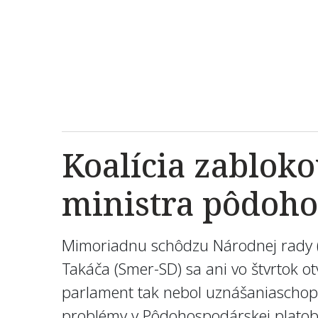
Koalícia zabloko
ministra pôdoho
Mimoriadnu schôdzu Národnej rady (N
Takáča (Smer-SD) sa ani vo štvrtok ot
parlament tak nebol uznášaniaschopn
problémy v Pôdohospodárskej platobn