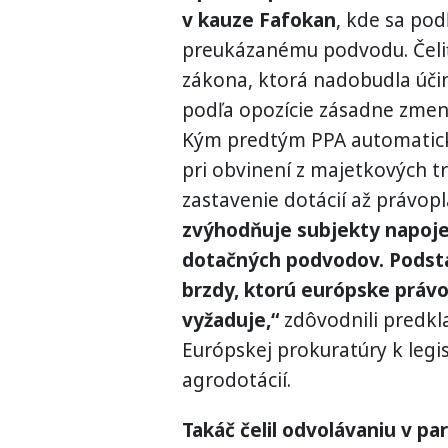
v kauze Fafokan
, kde sa pod
preukázanému podvodu. Čeliť
zákona, ktorá nadobudla účin
podľa opozície zásadne zmeni
Kým predtým PPA automaticky
pri obvinení z majetkových 
zastavenie dotácií až právop
zvýhodňuje subjekty napojen
dotačných podvodov. Podsta
brzdy, ktorú európske práv
vyžaduje,“
zdôvodnili predkla
Európskej prokuratúry k legi
agrodotácií.
Takáč čelil odvolávaniu v pa