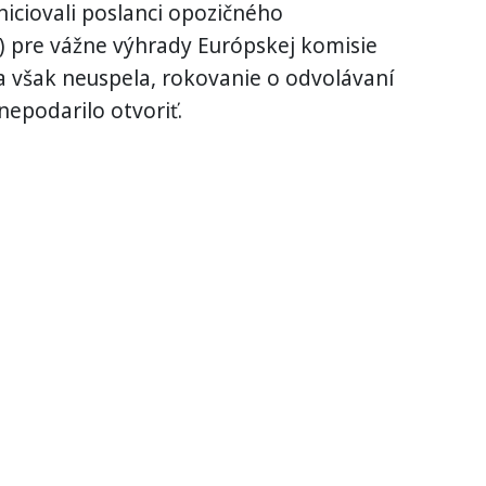
iciovali poslanci opozičného
) pre vážne výhrady Európskej komisie
a však neuspela, rokovanie o odvolávaní
epodarilo otvoriť.