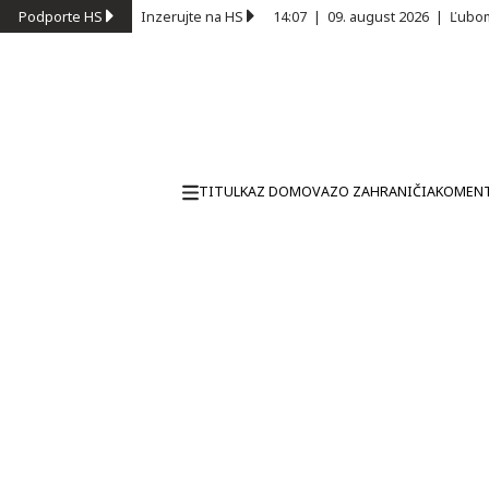
Podporte HS
Inzerujte na HS
14:07
|
09. august 2026
|
Ľubom
TITULKA
Z DOMOVA
ZO ZAHRANIČIA
KOMEN