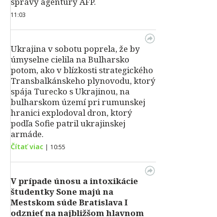
správy agentúry AFP.
11:03
Ukrajina v sobotu poprela, že by
úmyselne cielila na Bulharsko
potom, ako v blízkosti strategického
Transbalkánskeho plynovodu, ktorý
spája Turecko s Ukrajinou, na
bulharskom území pri rumunskej
hranici explodoval dron, ktorý
podľa Sofie patril ukrajinskej
armáde.
Čítať viac
|
10:55
V prípade únosu a intoxikácie
študentky Sone majú na
Mestskom súde Bratislava I
odznieť na najbližšom hlavnom