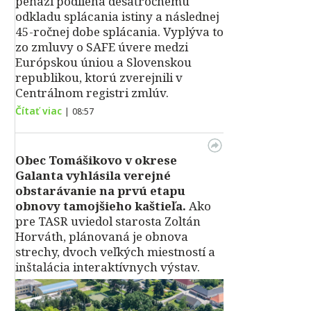
peňazí podlieha desaťročnému
odkladu splácania istiny a následnej
45-ročnej dobe splácania. Vyplýva to
zo zmluvy o SAFE úvere medzi
Európskou úniou a Slovenskou
republikou, ktorú zverejnili v
Centrálnom registri zmlúv.
Čítať viac
|
08:57
Obec Tomášikovo v okrese
Galanta vyhlásila verejné
obstarávanie na prvú etapu
obnovy tamojšieho kaštieľa.
Ako
pre TASR uviedol starosta Zoltán
Horváth, plánovaná je obnova
strechy, dvoch veľkých miestností a
inštalácia interaktívnych výstav.