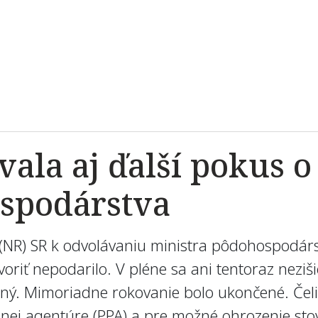
vala aj ďalší pokus 
spodárstva
R) SR k odvolávaniu ministra pôdohospodárst
voriť nepodarilo. V pléne sa ani tentoraz neziš
ý. Mimoriadne rokovanie bolo ukončené. Čeliť
ej agentúre (PPA) a pre možné ohrozenie stov