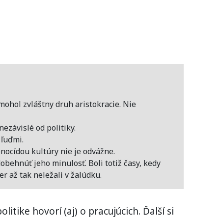
ohol zvláštny druh aristokracie. Nie
ezávislé od politiky.
 ľuďmi.
nocídou kultúry nie je odvážne.
behnúť jeho minulosť. Boli totiž časy, kedy
r až tak neležali v žalúdku.
litike hovorí (aj) o pracujúcich. Ďalší si