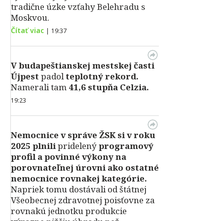
tradične úzke vzťahy Belehradu s
Moskvou.
Čítať viac
|
19:37
V
budapeštianskej mestskej časti
Újpest
padol
teplotný rekord.
Namerali tam
41,6 stupňa Celzia.
19:23
Nemocnice v správe ŽSK si v roku
2025 plnili
pridelený
programový
profil a povinné výkony na
porovnateľnej úrovni ako ostatné
nemocnice rovnakej kategórie.
Napriek tomu dostávali od štátnej
Všeobecnej zdravotnej poisťovne za
rovnakú jednotku produkcie