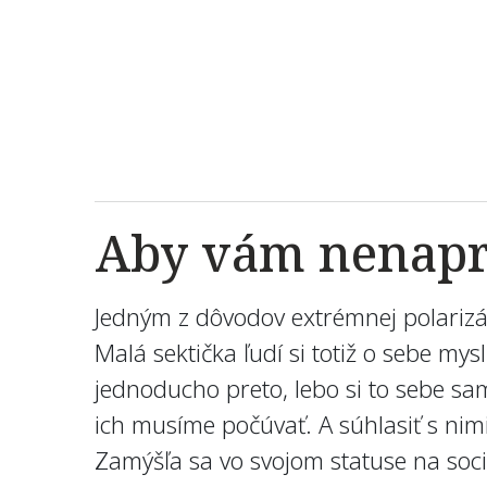
Aby vám nenaprš
Jedným z dôvodov extrémnej polarizáci
Malá sektička ľudí si totiž o sebe mys
jednoducho preto, lebo si to sebe sa
ich musíme počúvať. A súhlasiť s nimi.
Zamýšľa sa vo svojom statuse na soci