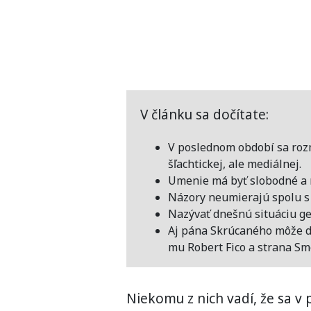
V článku sa dočítate:
V poslednom období sa rozm
šľachtickej, ale mediálnej.
Umenie má byť slobodné a n
Názory neumierajú spolu s
Nazývať dnešnú situáciu ge
Aj pána Skrúcaného môže do
mu Robert Fico a strana Sme
Niekomu z nich vadí, že sa v po