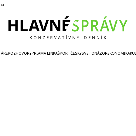
ína
TÁRE
ROZHOVORY
PRIAMA LINKA
ŠPORT
ČESKY
SVETONÁZOR
EKONOMIKA
KU