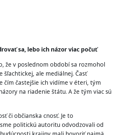
drovať sa, lebo ich názor viac počuť
o, že v poslednom období sa rozmohol
e šľachtickej, ale mediálnej. Časť
čím častejšie ich vidíme v éteri, tým
názory na riadenie štátu. A že tým viac sú
sť či občianska cnosť. Je to
 sme politickú autoritu odvodzovali od
budúcnosti krajiny mali hovoriť najmä