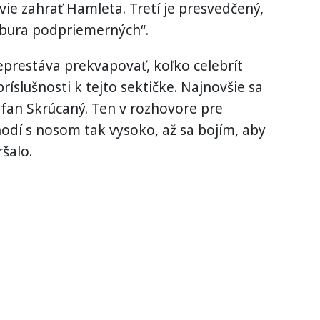
 vie zahrať Hamleta. Tretí je presvedčený,
zbura podpriemerných“.
prestáva prekvapovať, koľko celebrít
íslušnosti k tejto sektičke. Najnovšie sa
tefan Skrúcaný. Ten v rozhovore pre
chodí s nosom tak vysoko, až sa bojím, aby
šalo.