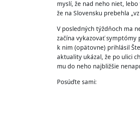
myslí, že nad neho niet, lebo
že na Slovensku prebehla „v
V posledných týždňoch ma ne
začína vykazovať symptómy pr
k nim (opätovne) prihlásil Š
aktuality ukázal, že po ulici 
mu do neho najbližšie nenapr
Posúďte sami: