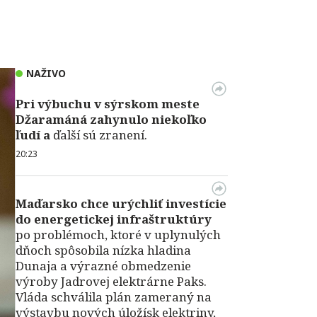
NAŽIVO
Pri výbuchu v
sýrskom meste
Džaramáná zahynulo niekoľko
ľudí a
ďalší sú zranení.
20:23
Maďarsko chce urýchliť investície
do energetickej infraštruktúry
po problémoch, ktoré v uplynulých
dňoch spôsobila nízka hladina
Dunaja a výrazné obmedzenie
výroby Jadrovej elektrárne Paks.
Vláda schválila plán zameraný na
výstavbu nových úložísk elektriny,