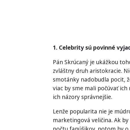
1. Celebrity sú povinné vyja
Pán Skrúcaný je ukážkou toh
zvláštny druh aristokracie. Ni
smotánky nadobudla pocit, že 
viac by sme mali počúvať ich 
ich názory správnejšie.
Lenže popularita nie je múdro
marketingová veličina. Ak by
počtu fanúšikov, potom by o 