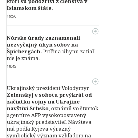
ktorí
sú podozriví z členstva v
Islamskom štáte.
19:56
Nórske úrady zaznamenali
nezvyčajný úhyn sobov na
Špicbergách.
Príčina úhynu zatiaľ
nie je známa.
19:45
Ukrajinský prezident Volodymyr
Zelenskyj v sobotu prvýkrát od
začiatku vojny na Ukrajine
navštívi Srbsko
, oznámil vo štvrtok
agentúre AFP vysokopostavený
ukrajinský predstaviteľ. Návšteva
má podľa Kyjeva výrazný
symbolický význam vzhľadom na