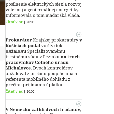
posilnenie elektrických sietí a rozvoj
veternej a geotermálnej energetiky.
Informovala o tom maďarská vláda.
Čítať viac
|
20:08
Prokurátor
Krajskej prokuratúry
v
Košiciach podal
vo štvrtok
obžalobu
Špecializovanému
↻
trestnému súdu v Pezinku
na troch
pracovníkov Colného úradu
Michalovce.
Dvoch kontrolórov
obžaloval z prečinu podplácania a
referenta mobilného dohľadu z
prečinu prijímania úplatku.
Čítať viac
|
20:00
V Nemecku zatkli dvoch Iračanov
,