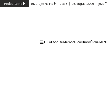
Podporte HS
Inzerujte na HS
22:36
|
06. august 2026
|
Jozef
TITULKA
Z DOMOVA
ZO ZAHRANIČIA
KOMEN