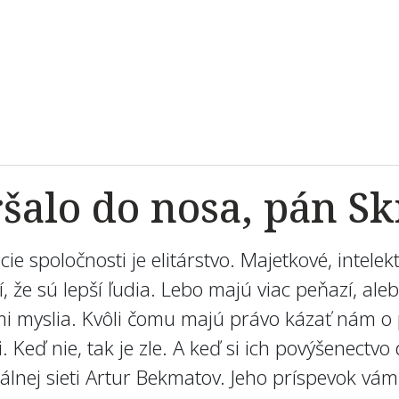
alo do nosa, pán Sk
e spoločnosti je elitárstvo. Majetkové, intele
lí, že sú lepší ľudia. Lebo majú viac peňazí, al
mi myslia. Kvôli čomu majú právo kázať nám o 
 Keď nie, tak je zle. A keď si ich povýšenectvo 
álnej sieti Artur Bekmatov. Jeho príspevok v