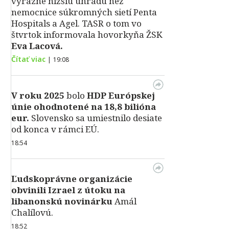
výrazne nižšiu úhradu než
nemocnice súkromných sietí Penta
Hospitals a Agel. TASR o tom vo
štvrtok informovala hovorkyňa ŽSK
Eva Lacová.
Čítať viac
|
19:08
V roku 2025
bolo
HDP
Európskej
únie ohodnotené na 18,8 bilióna
eur.
Slovensko sa umiestnilo desiate
od konca v rámci EÚ.
18:54
Ľudskoprávne organizácie
obvinili Izrael z útoku na
libanonskú novinárku
Amál
Chalílovú.
18:52