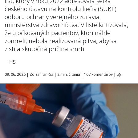
list, ktorý v roku 2022 adresovala šéfka
českého ústavu na kontrolu liečiv (SUKL)
odboru ochrany verejného zdravia
ministerstva zdravotníctva. V liste kritizovala,
že u očkovaných pacientov, ktorí náhle
zomreli, nebola realizovaná pitva, aby sa
zistila skutočná príčina smrti
HS
09. 06. 2026
|
Zo zahraničia
|
2 min. čítania
|
167 komentárov
|