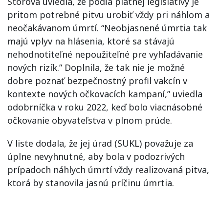
Storová uviedla, že podľa platnej legislatívy je
pritom potrebné pitvu urobiť vždy pri náhlom a
neočakávanom úmrtí. “Neobjasnené úmrtia tak
majú vplyv na hlásenia, ktoré sa stávajú
nehodnotiteľné nepoužiteľné pre vyhľadávanie
nových rizík.” Doplnila, že tak nie je možné
dobre poznať bezpečnostný profil vakcín v
kontexte nových očkovacích kampaní,” uviedla
odobrníčka v roku 2022, keď bolo viacnásobné
očkovanie obyvateľstva v plnom prúde.
V liste dodala, že jej úrad (SUKL) považuje za
úplne nevyhnutné, aby bola v podozrivých
prípadoch náhlych úmrtí vždy realizovaná pitva,
ktorá by stanovila jasnú príčinu úmrtia.