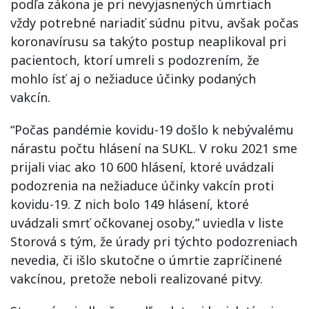
podľa zákona je pri nevyjasnených úmrtiach
vždy potrebné nariadiť súdnu pitvu, avšak počas
koronavírusu sa takýto postup neaplikoval pri
pacientoch, ktorí umreli s podozrením, že
mohlo ísť aj o nežiaduce účinky podaných
vakcín.
“Počas pandémie kovidu-19 došlo k nebývalému
nárastu počtu hlásení na SUKL. V roku 2021 sme
prijali viac ako 10 600 hlásení, ktoré uvádzali
podozrenia na nežiaduce účinky vakcín proti
kovidu-19. Z nich bolo 149 hlásení, ktoré
uvádzali smrť očkovanej osoby,” uviedla v liste
Storová s tým, že úrady pri týchto podozreniach
nevedia, či išlo skutočne o úmrtie zapríčinené
vakcínou, pretože neboli realizované pitvy.