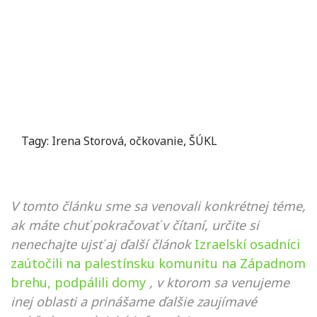
Tagy:
Irena Storová
,
očkovanie
,
ŠÚKL
V tomto článku sme sa venovali konkrétnej téme,
ak máte chuť pokračovať v čítaní, určite si
nenechajte ujsť aj ďalší článok
Izraelskí osadníci
zaútočili na palestínsku komunitu na Západnom
brehu, podpálili domy
, v ktorom sa venujeme
inej oblasti a prinášame ďalšie zaujímavé