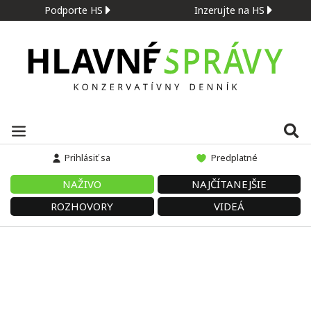
Podporte HS
Inzerujte na HS
Prihlásiť sa
Predplatné
NAŽIVO
NAJČÍTANEJŠIE
ROZHOVORY
VIDEÁ