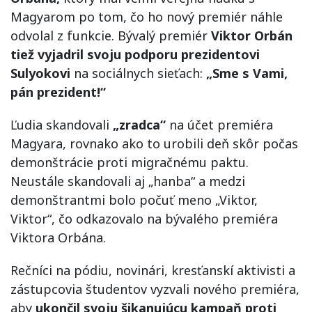
Magyarom po tom, čo ho nový premiér náhle
odvolal z funkcie. Bývalý premiér
Viktor Orbán
tiež vyjadril svoju podporu prezidentovi
Sulyokovi
na sociálnych sieťach:
„Sme s Vami,
pán prezident!“
Ľudia skandovali
„zradca“
na účet premiéra
Magyara, rovnako ako to urobili deň skôr počas
demonštrácie proti migračnému paktu.
Neustále skandovali aj „hanba“ a medzi
demonštrantmi bolo počuť meno „Viktor,
Viktor“, čo odkazovalo na bývalého premiéra
Viktora Orbána.
Rečníci na pódiu, novinári, kresťanskí aktivisti a
zástupcovia študentov vyzvali nového premiéra,
aby
ukončil svoju šikanujúcu kampaň proti