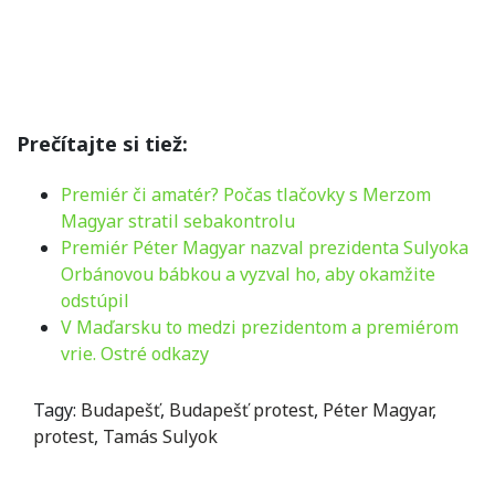
Prečítajte si tiež:
Premiér či amatér? Počas tlačovky s Merzom
Magyar stratil sebakontrolu
Premiér Péter Magyar nazval prezidenta Sulyoka
Orbánovou bábkou a vyzval ho, aby okamžite
odstúpil
V Maďarsku to medzi prezidentom a premiérom
vrie. Ostré odkazy
Tagy:
Budapešť
,
Budapešť protest
,
Péter Magyar
,
protest
,
Tamás Sulyok