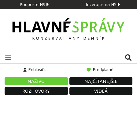
Podporte HS
Inzerujte na HS
Prihlásiť sa
Predplatné
NAŽIVO
NAJČÍTANEJŠIE
ROZHOVORY
VIDEÁ