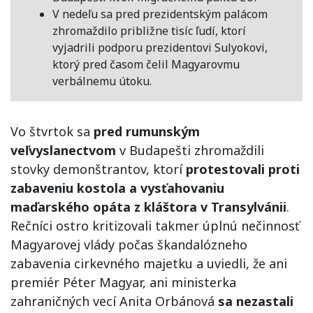
V nedeľu sa pred prezidentským palácom
zhromaždilo približne tisíc ľudí, ktorí
vyjadrili podporu prezidentovi Sulyokovi,
ktorý pred časom čelil Magyarovmu
verbálnemu útoku.
Vo štvrtok sa
pred rumunským
veľvyslanectvom
v Budapešti zhromaždili
stovky demonštrantov, ktorí
protestovali proti
zabaveniu kostola a vysťahovaniu
maďarského opáta z kláštora v Transylvánii
.
Rečníci ostro kritizovali takmer úplnú nečinnosť
Magyarovej vlády počas škandalózneho
zabavenia cirkevného majetku a uviedli, že ani
premiér Péter Magyar, ani ministerka
zahraničných vecí Anita Orbánová
sa nezastali