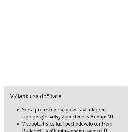
V článku sa dočítate:
Séria protestov začala vo štvrtok pred
rumunským veľvyslanectvom v Budapešti.
V sobotu tisíce ľudí pochodovalo centrom
Budapešti kvôli migračnému paktu EÚ.