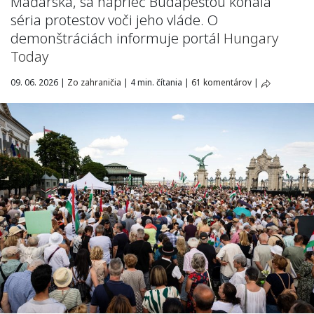
Maďarska, sa naprieč Budapešťou konala
séria protestov voči jeho vláde. O
demonštráciách informuje portál
Hungary
Today
09. 06. 2026
|
Zo zahraničia
|
4 min. čítania
|
61 komentárov
|