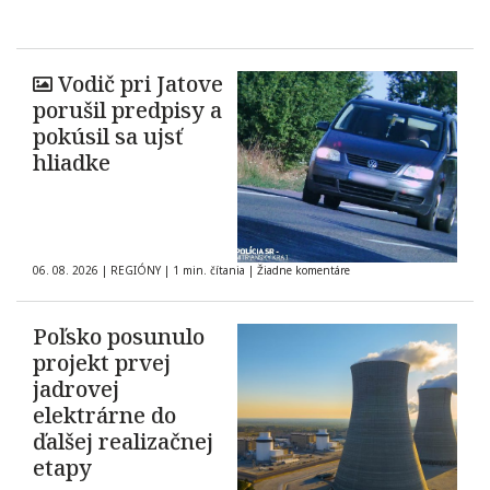
Vodič pri Jatove
porušil predpisy a
pokúsil sa ujsť
hliadke
06. 08. 2026
|
REGIÓNY
|
1 min. čítania
|
Žiadne komentáre
Poľsko posunulo
projekt prvej
jadrovej
elektrárne do
ďalšej realizačnej
etapy