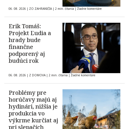
06. 08. 2026
|
ZO ZAHRANIČIA
|
2 min. čítania
|
Žiadne komentáre
Erik Tomáš:
Projekt Ľudia a
hrady bude
finančne
podporený aj
budúci rok
06. 08. 2026
|
Z DOMOVA
|
2 min. čítania
|
Žiadne komentáre
Problémy pre
horúčavy majú aj
hydinári, nižšia je
produkcia vo
výkrme kurčiat aj
pri slepačích