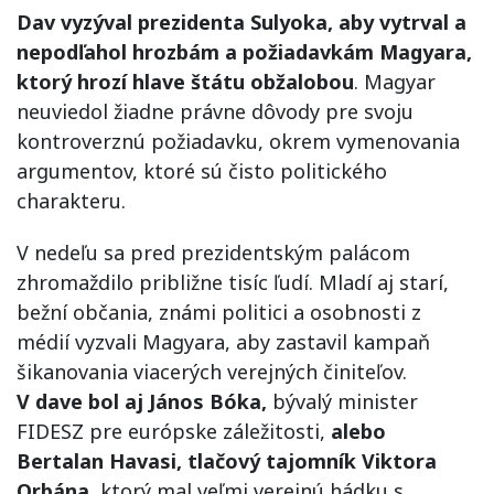
Dav vyzýval prezidenta Sulyoka, aby vytrval a
nepodľahol hrozbám a požiadavkám Magyara,
ktorý hrozí hlave štátu obžalobou
. Magyar
neuviedol žiadne právne dôvody pre svoju
kontroverznú požiadavku, okrem vymenovania
argumentov, ktoré sú čisto politického
charakteru.
V nedeľu sa pred prezidentským palácom
zhromaždilo približne tisíc ľudí. Mladí aj starí,
bežní občania, známi politici a osobnosti z
médií vyzvali Magyara, aby zastavil kampaň
šikanovania viacerých verejných činiteľov.
V dave bol aj János Bóka,
bývalý minister
FIDESZ pre európske záležitosti,
alebo
Bertalan Havasi, tlačový tajomník Viktora
Orbána,
ktorý mal veľmi verejnú hádku s