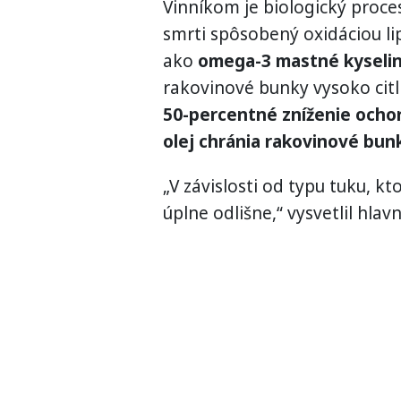
Vinníkom je biologický proce
smrti spôsobený oxidáciou li
ako
omega-3 mastné kyseli
rakovinové bunky vysoko citl
50-percentné zníženie ocho
olej chránia rakovinové bun
„V závislosti od typu tuku, 
úplne odlišne,“ vysvetlil hlavn