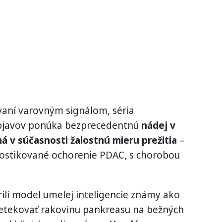
ovaní varovným signálom, séria
bjavov ponúka bezprecedentnú
nádej v
má v súčasnosti žalostnú mieru prežitia
–
gnostikované ochorenie PDAC, s chorobou
rili model umelej inteligencie známy ako
detekovať rakovinu pankreasu na bežných