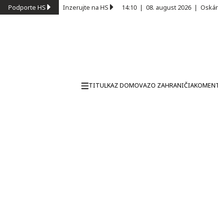
Podporte HS
Inzerujte na HS
14:10
|
08. august 2026
|
Oskár
TITULKA
Z DOMOVA
ZO ZAHRANIČIA
KOMEN