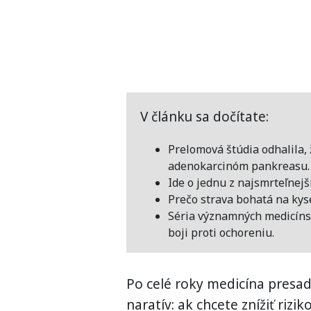
V článku sa dočítate:
Prelomová štúdia odhalila,
adenokarcinóm pankreasu.
Ide o jednu z najsmrteľnejš
Prečo strava bohatá na kyse
Séria významných medicíns
boji proti ochoreniu.
Po celé roky medicína presad
naratív: ak chcete znížiť riz