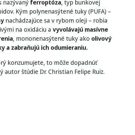
s nazývaný
ferroptóza
, typ bunkovej
pidov. Kým polynenasýtené tuky (PUFA) –
ny
nachádzajúce sa v rybom oleji – robia
ivými na oxidáciu a
vyvolávajú masívne
renia
, mononenasýtené tuky ako
olivový
ky a zabraňujú ich odumieraniu.
ktorý konzumujete, to môže dopadnúť
ý autor štúdie Dr. Christian Felipe Ruiz.