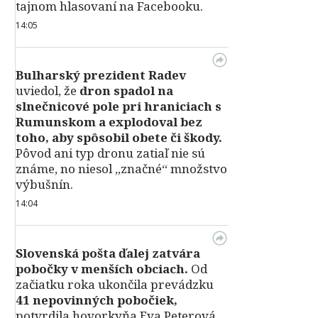
tajnom hlasovaní na Facebooku.
14:05
Bulharský prezident Radev
uviedol, že
dron spadol na
slnečnicové pole pri hraniciach s
Rumunskom a explodoval bez
toho, aby spôsobil obete či škody.
Pôvod ani typ dronu zatiaľ nie sú
známe, no niesol „značné“ množstvo
výbušnín.
14:04
Slovenská pošta ďalej zatvára
pobočky v menších obciach.
Od
začiatku roka ukončila prevádzku
41 nepovinných pobočiek,
potvrdila hovorkyňa Eva Peterová.