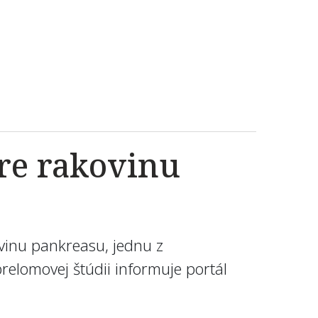
pre rakovinu
kovinu pankreasu, jednu z
prelomovej štúdii informuje portál