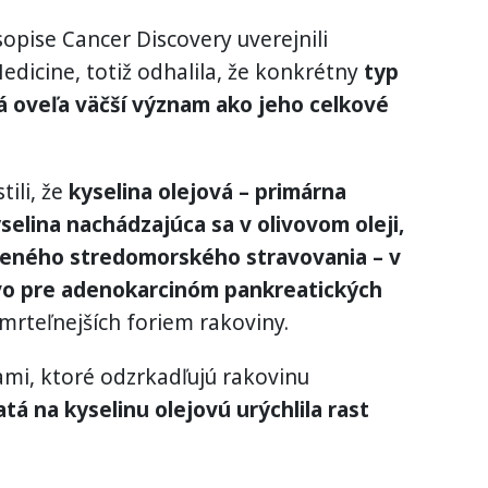
opise Cancer Discovery uverejnili
edicine, totiž odhalila, že konkrétny
typ
á oveľa väčší význam ako jeho celkové
tili, že
kyselina olejová – primárna
lina nachádzajúca sa v olivovom oleji,
neného stredomorského stravovania – v
ivo pre adenokarcinóm pankreatických
mrteľnejších foriem rakoviny.
mi, ktoré odzrkadľujú rakovinu
tá na kyselinu olejovú urýchlila rast