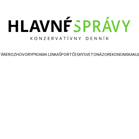
TÁRE
ROZHOVORY
PRIAMA LINKA
ŠPORT
ČESKY
SVETONÁZOR
EKONOMIKA
KU