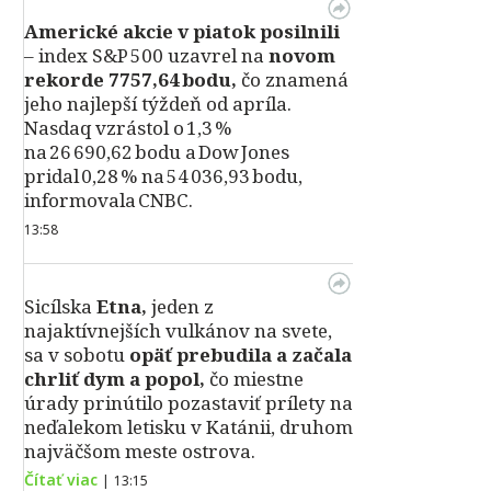
Americké akcie v piatok posilnili
– index S&P 500 uzavrel na
novom
rekorde 7757,64 bodu,
čo znamená
jeho najlepší týždeň od apríla.
Nasdaq vzrástol o 1,3 %
na 26 690,62 bodu a Dow Jones
pridal 0,28 % na 54 036,93 bodu,
informovala CNBC.
13:58
Sicílska
Etna,
jeden z
najaktívnejších vulkánov na svete,
sa v sobotu
opäť prebudila a začala
chrliť dym a popol,
čo miestne
úrady prinútilo pozastaviť prílety na
neďalekom letisku v Katánii, druhom
najväčšom meste ostrova.
Čítať viac
|
13:15