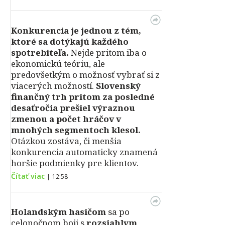
Konkurencia je jednou z tém,
ktoré sa dotýkajú každého
spotrebiteľa.
Nejde pritom iba o
ekonomickú teóriu, ale
predovšetkým o možnosť vybrať si z
viacerých možností.
Slovenský
finančný trh pritom za posledné
desaťročia prešiel výraznou
zmenou a počet hráčov v
mnohých segmentoch klesol.
Otázkou zostáva, či menšia
konkurencia automaticky znamená
horšie podmienky pre klientov.
Čítať viac
|
12:58
Holandským hasičom
sa po
celonočnom boji s
rozsiahlym