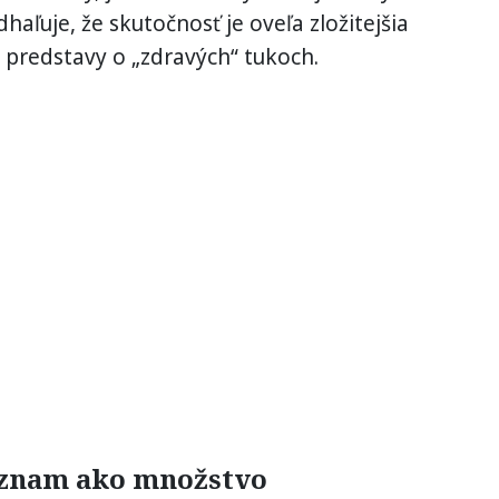
haľuje, že skutočnosť je oveľa zložitejšia
é predstavy o „zdravých“ tukoch.
ýznam ako množstvo