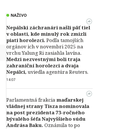
NAŽIVO
Nepálski záchranári našli päť tiel
v oblasti, kde minulý rok zmizli
piati horolezci.
Podľa tamojších
orgánov ich v novembri 2025 na
↻
vrchu Yalung Ri zasiahla lavína.
Medzi nezvestnými boli traja
zahraniční horolezci a dvaja
Nepálci,
uviedla agentúra Reuters.
14:07
Parlamentná frakcia
maďarskej
vládnej strany Tisza nominovala
na post prezidenta 73‑ročného
bývalého šéfa Najvyššieho súdu
Andrása Baku.
Oznámila to po