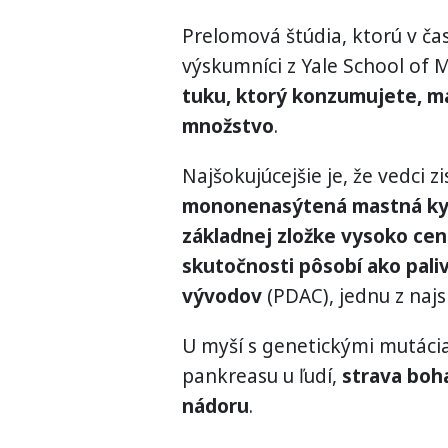
Prelomová štúdia, ktorú v čas
výskumníci z Yale School of M
tuku, ktorý konzumujete, m
množstvo
.
Najšokujúcejšie je, že vedci zis
mononenasýtená mastná kyse
základnej zložke vysoko ce
skutočnosti pôsobí ako pal
vývodov
(PDAC), jednu z najs
U myší s genetickými mutácia
pankreasu u ľudí,
strava boha
nádoru
.