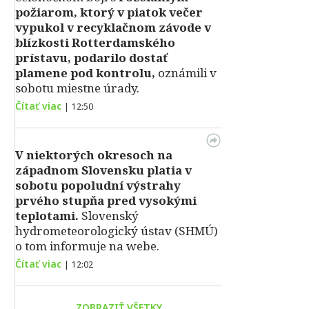
požiarom, ktorý v piatok večer
vypukol v recyklačnom závode v
blízkosti Rotterdamského
prístavu, podarilo dostať
plamene pod kontrolu,
oznámili v
sobotu miestne úrady.
Čítať viac
|
12:50
V niektorých okresoch na
západnom Slovensku platia v
sobotu popoludní výstrahy
prvého stupňa pred vysokými
teplotami.
Slovenský
hydrometeorologický ústav (SHMÚ)
o tom informuje na webe.
Čítať viac
|
12:02
ZOBRAZIŤ VŠETKY