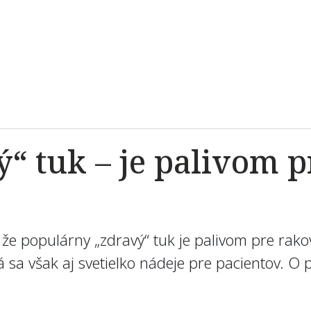
ý“ tuk – je palivom 
li, že populárny „zdravý“ tuk je palivom pre ra
á sa však aj svetielko nádeje pre pacientov. O 