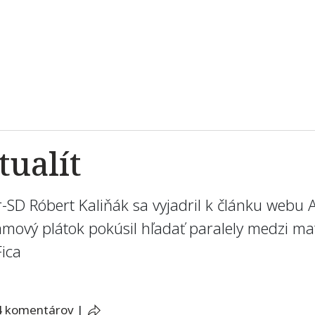
ualít
D Róbert Kaliňák sa vyjadril k článku webu Akt
amový plátok pokúsil hľadať paralely medzi m
ica
4 komentárov
|