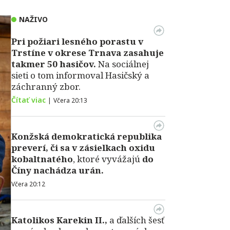
NAŽIVO
Pri požiari lesného porastu v
Trstíne v okrese Trnava zasahuje
takmer 50 hasičov.
Na sociálnej
sieti o tom informoval Hasičský a
záchranný zbor.
Čítať viac
|
Včera 20:13
Konžská demokratická republika
preverí, či sa v zásielkach oxidu
kobaltnatého
, ktoré vyvážajú
do
Číny nachádza urán.
Včera 20:12
Katolikos Karekin II.,
a ďalších šesť