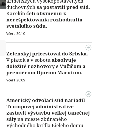
arménskych vysokopostavených
duchovných
sa postavili pred súd.
Karekin
čelí obvineniu z
nerešpektovania rozhodnutia
svetského súdu.
Včera 20:10
↻
Zelenskyj pricestoval do Srbska.
V piatok a v sobotu
absolvuje
dôležité rozhovory s Vučičom a
premiérom Djurom Macutom.
Včera 20:09
Americký odvolací súd nariadil
Trumpovej administratíve
zastaviť výstavbu veľkej tanečnej
sály
na mieste zbúraného
Východného krídla Bieleho domu.