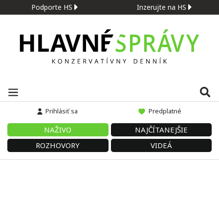
Podporte HS
Inzerujte na HS
Prihlásiť sa
Predplatné
NAŽIVO
NAJČÍTANEJŠIE
ROZHOVORY
VIDEÁ