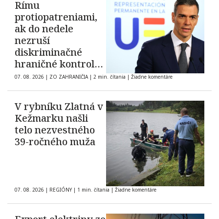
Rímu
protiopatreniami,
ak do nedele
nezruší
diskriminačné
hraničné kontroly
španielskych
07. 08. 2026
|
ZO ZAHRANIČIA
|
2 min. čítania
|
Žiadne komentáre
občanov
V rybníku Zlatná v
Kežmarku našli
telo nezvestného
39-ročného muža
07. 08. 2026
|
REGIÓNY
|
1 min. čítania
|
Žiadne komentáre