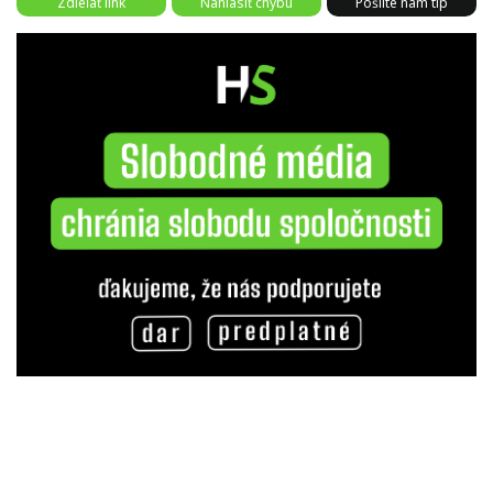
Zdieľať link
Nahlásiť chybu
Pošlite nám tip