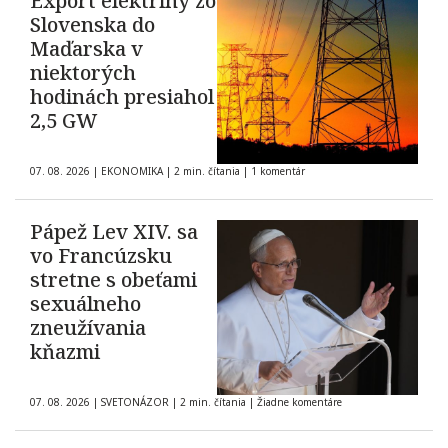
Export elektriny zo
Slovenska do
Maďarska v
niektorých
hodinách presiahol
2,5 GW
07. 08. 2026
|
EKONOMIKA
|
2 min. čítania
|
1 komentár
Pápež Lev XIV. sa
vo Francúzsku
stretne s obeťami
sexuálneho
zneužívania
kňazmi
07. 08. 2026
|
SVETONÁZOR
|
2 min. čítania
|
Žiadne komentáre