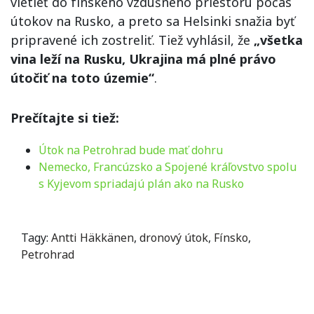
vletieť do fínskeho vzdušného priestoru počas
útokov na Rusko, a preto sa Helsinki snažia byť
pripravené ich zostreliť. Tiež vyhlásil, že
„všetka
vina leží na Rusku, Ukrajina má plné právo
útočiť na toto územie“
.
Prečítajte si tiež:
Útok na Petrohrad bude mať dohru
Nemecko, Francúzsko a Spojené kráľovstvo spolu
s Kyjevom spriadajú plán ako na Rusko
Tagy:
Antti Häkkänen
,
dronový útok
,
Fínsko
,
Petrohrad