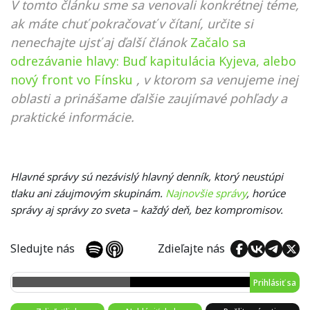
V tomto článku sme sa venovali konkrétnej téme,
ak máte chuť pokračovať v čítaní, určite si
nenechajte ujsť aj ďalší článok
Začalo sa
odrezávanie hlavy: Buď kapitulácia Kyjeva, alebo
nový front vo Fínsku
, v ktorom sa venujeme inej
oblasti a prinášame ďalšie zaujímavé pohľady a
praktické informácie.
Hlavné správy sú nezávislý hlavný denník, ktorý neustúpi
tlaku ani záujmovým skupinám.
Najnovšie správy
, horúce
správy aj správy zo sveta – každý deň, bez kompromisov.
Sledujte nás
Zdieľajte nás
Prihlásiť sa