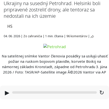
Ukrajiny na susedný Petrohrad. Helsinki boli
pripravené zostreliť drony, ale tentoraz sa
nedostali na ich územie
HS
04. 06. 2026
|
Zo zahraničia
|
1 min. čítania
|
96 komentárov
|
Na satelitnej snímke Vantor členovia posádky sa usilujú uhasiť
požiar na ruskom bojovom plavidle, korvete Boikij na
námornej základni Kronstadt, západne od Petrohradu 3. júna
2026 / Foto: TASR/AP-Satellite image Â©2026 Vantor via AP
▶
↻