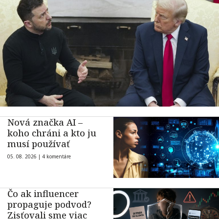
Nová značka AI –
koho chráni a kto ju
musí používať
05. 08. 2026 |
4 komentáre
Čo ak influencer
propaguje podvod?
Zisťovali sme viac