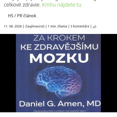
celkové zdravie.
Knihu nájdete tu
HS / PR článok
11. 06. 2026
|
Zaujímavosti
|
1 min. čítania
|
3 komentáre
|