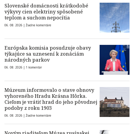
Slovenské domácnosti krátkodobé
výkyvy cien elektriny spôsobené
teplom a suchom nepocítia
06. 08. 2026 |
Žiadne komentáre
Európska komisia posudzuje obavy
týkajúce sa uznesení k zonáciám
národných parkov
06. 08. 2026 |
1 komentár
Múzeum informovalo o stave obnovy
vyhoreného Hradu Krásna Hôrka.
Cieľom je vrátiť hrad do jeho pôvodnej
podoby z roku 1903
06. 08. 2026 |
Žiadne komentáre
Novým riaditeľom Múzea rusínskej