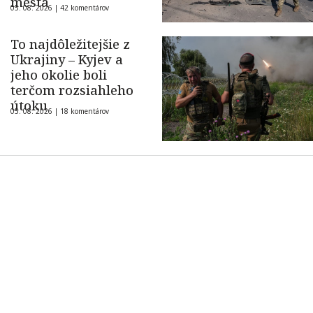
mesta
05. 08. 2026 |
42 komentárov
To najdôležitejšie z
Ukrajiny – Kyjev a
jeho okolie boli
terčom rozsiahleho
útoku
05. 08. 2026 |
18 komentárov