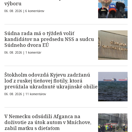
výboru
06. 08. 2026 |
6 komentárov
Súdna rada má o týždeň voliť
kandidátov na predsedu NSS a sudcu
Súdneho dvora EÚ
06. 08. 2026 |
1 komentár
Štokholm odovzdá Kyjevu zadržanú
loď z ruskej tieňovej flotily, ktorá
prevážala ukradnuté ukrajinské obilie
06. 08. 2026 |
11 komentárov
V Nemecku odsúdili Afganca na
doživotie za útok autom v Mníchove,
zabil matku s dieťaťom