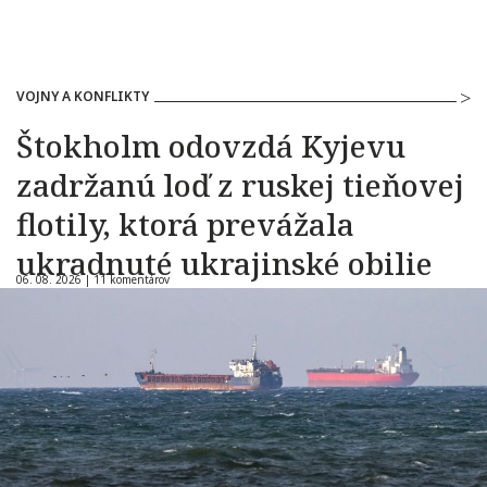
VOJNY A KONFLIKTY
Štokholm odovzdá Kyjevu
zadržanú loď z ruskej tieňovej
flotily, ktorá prevážala
ukradnuté ukrajinské obilie
06. 08. 2026 |
11 komentárov