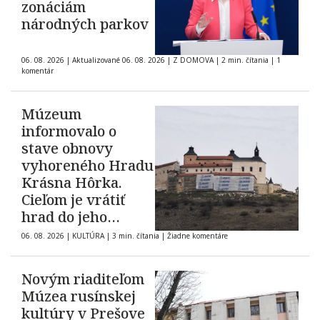
zonáciám
národných parkov
06. 08. 2026
|
Aktualizované 06. 08. 2026
|
Z DOMOVA
|
2 min. čítania
|
1
komentár
Múzeum
informovalo o
stave obnovy
vyhoreného Hradu
Krásna Hôrka.
Cieľom je vrátiť
hrad do jeho
pôvodnej podoby z
06. 08. 2026
|
KULTÚRA
|
3 min. čítania
|
Žiadne komentáre
roku 1903
Novým riaditeľom
Múzea rusínskej
kultúry v Prešove