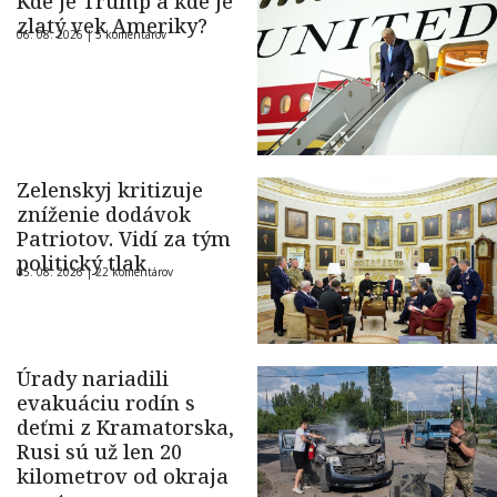
Kde je Trump a kde je
zlatý vek Ameriky?
06. 08. 2026 |
5 komentárov
Zelenskyj kritizuje
zníženie dodávok
Patriotov. Vidí za tým
politický tlak
05. 08. 2026 |
22 komentárov
Úrady nariadili
evakuáciu rodín s
deťmi z Kramatorska,
Rusi sú už len 20
kilometrov od okraja