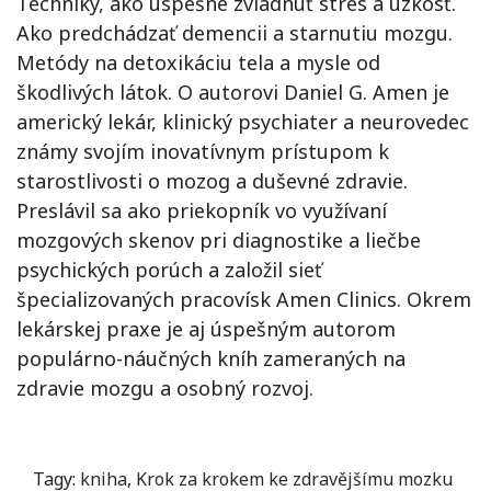
Techniky, ako úspešne zvládnuť stres a úzkosť.
Ako predchádzať demencii a starnutiu mozgu.
Metódy na detoxikáciu tela a mysle od
škodlivých látok. O autorovi Daniel G. Amen je
americký lekár, klinický psychiater a neurovedec
známy svojím inovatívnym prístupom k
starostlivosti o mozog a duševné zdravie.
Preslávil sa ako priekopník vo využívaní
mozgových skenov pri diagnostike a liečbe
psychických porúch a založil sieť
špecializovaných pracovísk Amen Clinics. Okrem
lekárskej praxe je aj úspešným autorom
populárno-náučných kníh zameraných na
zdravie mozgu a osobný rozvoj.
Tagy:
kniha
,
Krok za krokem ke zdravějšímu mozku