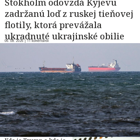
Štokholm odovzdá Kyjevu
zadržanú loď z ruskej tieňovej
flotily, ktorá prevážala
ukradnuté ukrajinské obilie
06. 08. 2026 |
11 komentárov