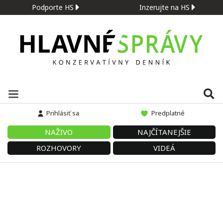
Podporte HS
Inzerujte na HS
Prihlásiť sa
Predplatné
NAŽIVO
NAJČÍTANEJŠIE
ROZHOVORY
VIDEÁ