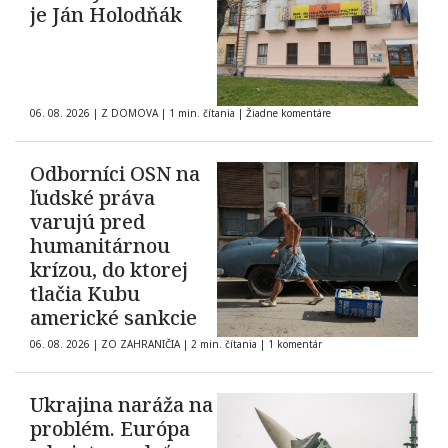
je Ján Holodňák
06. 08. 2026
|
Z DOMOVA
|
1 min. čítania
|
Žiadne komentáre
Odborníci OSN na
ľudské práva
varujú pred
humanitárnou
krízou, do ktorej
tlačia Kubu
americké sankcie
06. 08. 2026
|
ZO ZAHRANIČIA
|
2 min. čítania
|
1 komentár
Ukrajina naráža na
problém. Európa