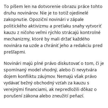
To píšem len na dotvorenie obrazu práce tohto
druhu novinárov. Nie je to totiž ojedinelé
zakopnutie. Opoziční novinári v zápale
politického aktivizmu a pretlaku snahy vytvoriť
kauzu z ničoho veľmi rýchlo strácajú kontrolné
mechanizmy, ktoré by mali držať každého
novinára na uzde a chrániť jeho a redakciu pred
prešľapmi.
Novinári majú plné právo diskutovať o tom, či je
spomínaný model vhodný, alebo či nevytvára
dojem konfliktu záujmov. Nemajú však právo
vydávať bežný obchodný vzťah za kauzu s
verejnými financiami, ak nepredložili dôkaz o
porušení zákona alebo zneužití peňazí.