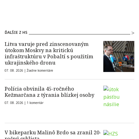
ĎALŠIE Z HS
Litva varuje pred zinscenovaným
útokom Moskvy na kritickú
infraštruktúru v Pobaltí s použitím
ukrajinského dronu
07. 08. 2026 |
Žiadne komentáre
Polícia obvinila 45-ročného
Kežmarčana z týrania blízkej osoby
07. 08. 2026 |
1 komentár
V bikeparku Malinô Brdo sa zranil 20-
ročný cyklista