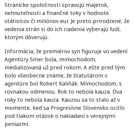
Stranícke spoločnosti spravujú majetok,
nehnuteľnosti a finančné toky v hodnote
státisícov či miliónov eur. Je preto prirodzené, že
vedenia strán si do ich riadenia vyberajú ľudí,
ktorým dôverujú.
Informácia, že premiérov syn figuruje vo vedení
Agentúry Smer bola, mimochodom,
medializovaná už pred rokom. A ešte pred tým
bolo všeobecne známe, že štatutárom v
agentúre bol Robert Kaliňák. Mimochodom, s
rovnakou odmenou. Rok to nebola kauza. Dva
roky to nebola kauza. Kauzou sa to stalo až v
momente, keď sa Progresívne Slovensko ocitlo
pod tlakom otázok o nakladaní s verejnými
peniazmi.