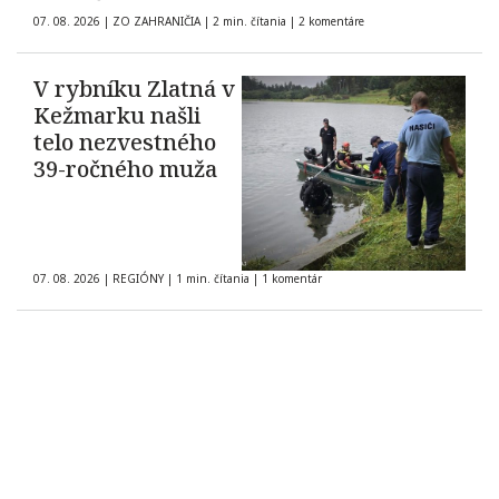
španielskych
07. 08. 2026
|
ZO ZAHRANIČIA
|
2 min. čítania
|
2 komentáre
občanov
V rybníku Zlatná v
Kežmarku našli
telo nezvestného
39-ročného muža
07. 08. 2026
|
REGIÓNY
|
1 min. čítania
|
1 komentár