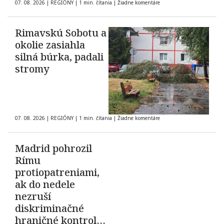
07. 08. 2026
|
REGIÓNY
|
1 min. čítania
|
Žiadne komentáre
Rimavskú Sobotu a
okolie zasiahla
silná búrka, padali
stromy
07. 08. 2026
|
REGIÓNY
|
1 min. čítania
|
Žiadne komentáre
Madrid pohrozil
Rímu
protiopatreniami,
ak do nedele
nezruší
diskriminačné
hraničné kontroly