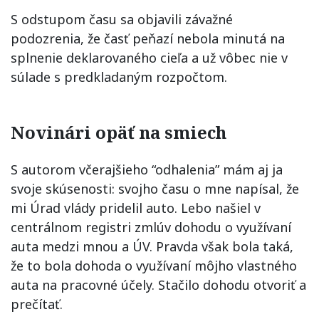
S odstupom času sa objavili závažné
podozrenia, že časť peňazí nebola minutá na
splnenie deklarovaného cieľa a už vôbec nie v
súlade s predkladaným rozpočtom.
Novinári opäť na smiech
S autorom včerajšieho “odhalenia” mám aj ja
svoje skúsenosti: svojho času o mne napísal, že
mi Úrad vlády pridelil auto. Lebo našiel v
centrálnom registri zmlúv dohodu o využívaní
auta medzi mnou a ÚV. Pravda však bola taká,
že to bola dohoda o využívaní môjho vlastného
auta na pracovné účely. Stačilo dohodu otvoriť a
prečítať.