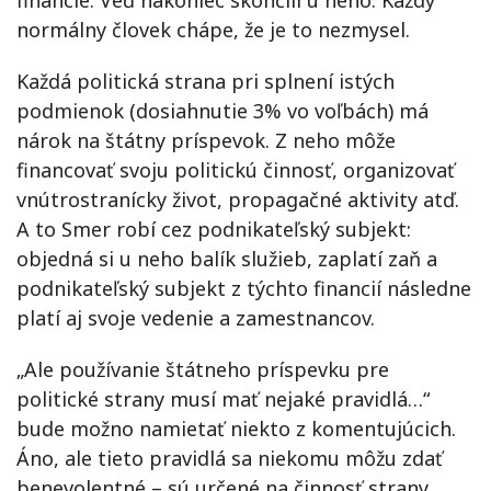
financie. Veď nakoniec skončili u neho. Každý
normálny človek chápe, že je to nezmysel.
Každá politická strana pri splnení istých
podmienok (dosiahnutie 3% vo voľbách) má
nárok na štátny príspevok. Z neho môže
financovať svoju politickú činnosť, organizovať
vnútrostranícky život, propagačné aktivity atď.
A to Smer robí cez podnikateľský subjekt:
objedná si u neho balík služieb, zaplatí zaň a
podnikateľský subjekt z týchto financií následne
platí aj svoje vedenie a zamestnancov.
„Ale používanie štátneho príspevku pre
politické strany musí mať nejaké pravidlá…“
bude možno namietať niekto z komentujúcich.
Áno, ale tieto pravidlá sa niekomu môžu zdať
benevolentné – sú určené na činnosť strany.