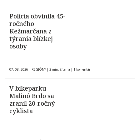
Polícia obvinila 45-
ročného
Kežmarčana z
týrania blízkej
osoby
07. 08. 2026
|
REGIÓNY
|
2 min. čítania
|
1 komentár
V bikeparku
Malinô Brdo sa
zranil 20-ročný
cyklista