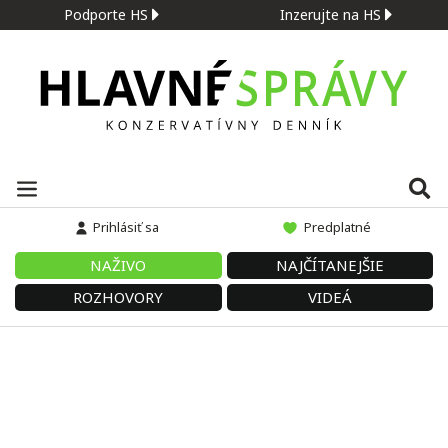
Podporte HS
Inzerujte na HS
Prihlásiť sa
Predplatné
NAŽIVO
NAJČÍTANEJŠIE
ROZHOVORY
VIDEÁ