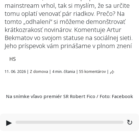
mainstream vrhol, tak si myslím, že sa určite
tomu oplatí venovať pár riadkov. Prečo? Na
tomto „odhalení“ si môžeme demonštrovať
krátkozrakosť novinárov. Komentuje Artur
Bekmatov vo svojom statuse na sociálnej sieti.
Jeho príspevok vám prinášame v plnom znení
HS
11. 06. 2026
|
Z domova
|
4 min. čítania
|
55 komentárov
|
Na snímke vľavo premiér SR Robert Fico / Foto: Facebook
▶
↻