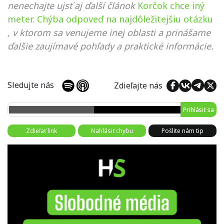
nenechajte ujsť aj ďalší článok
Korčok chce iný
meter. Chýba odpoveď na najdôležitejšiu otázku
, v ktorom sa venujeme inej oblasti a prinášame
ďalšie zaujímavé pohľady a praktické informácie.
Sledujte nás
Zdieľajte nás
Prihlásiť sa
Zdieľať link
Nahlásiť chybu
Pošlite nám tip