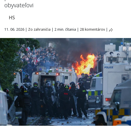
obyvateľovi
HS
11. 06. 2026
|
Zo zahraničia
|
2 min. čítania
|
28 komentárov
|