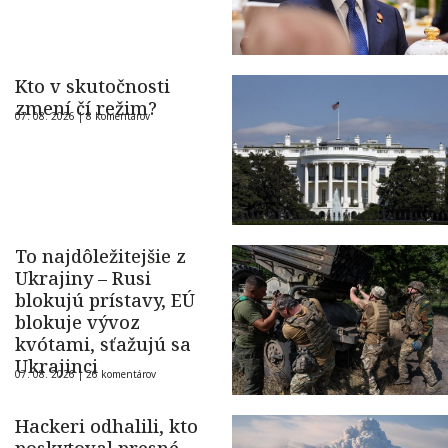
Kto v skutočnosti
zmení čí režim?
07. 08. 2026 |
8 komentárov
To najdôležitejšie z
Ukrajiny – Rusi
blokujú prístavy, EÚ
blokuje vývoz
kvótami, sťažujú sa
Ukrajinci
07. 08. 2026 |
26 komentárov
Hackeri odhalili, kto