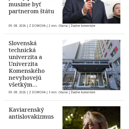
musíme byť
partnerom štátu
09. 08. 2026
|
Z DOMOVA
|
2 min. čítania
|
Žiadne komentáre
Slovenská
technická
univerzita a
Univerzita
Komenského
nevyhovejú
všetkým
žiadostiam o
09. 08. 2026
|
Z DOMOVA
|
3 min. čítania
|
Žiadne komentáre
ubytovanie na
internátoch
Kaviarenský
antislovakizmus