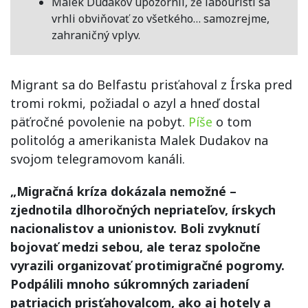
Malek Dudakov upozornil, že labouristi sa
vrhli obviňovať zo všetkého… samozrejme,
zahraničný vplyv.
Migrant sa do Belfastu prisťahoval z Írska pred
tromi rokmi, požiadal o azyl a hneď dostal
päťročné povolenie na pobyt.
Píše
o tom
politológ a amerikanista Malek Dudakov na
svojom telegramovom kanáli.
„Migračná kríza dokázala nemožné –
zjednotila dlhoročných nepriateľov, írskych
nacionalistov a unionistov. Boli zvyknutí
bojovať medzi sebou, ale teraz spoločne
vyrazili organizovať protimigračné pogromy.
Podpálili mnoho súkromných zariadení
patriacich prisťahovalcom, ako aj hotely a