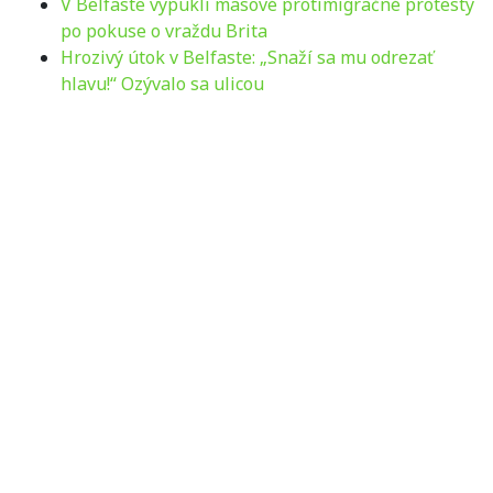
V Belfaste vypukli masové protimigračné protesty
po pokuse o vraždu Brita
Hrozivý útok v Belfaste: „Snaží sa mu odrezať
hlavu!“ Ozývalo sa ulicou