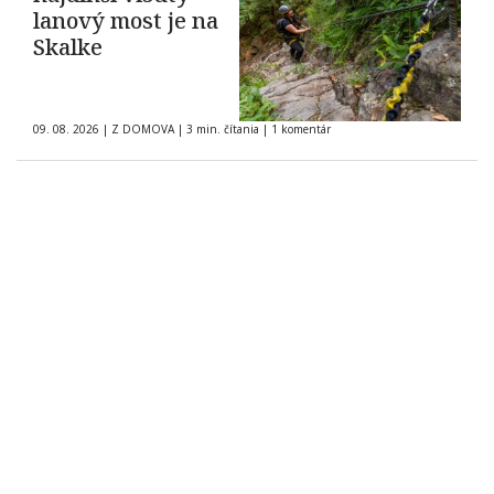
lanový most je na
Skalke
09. 08. 2026
|
Z DOMOVA
|
3 min. čítania
|
1 komentár