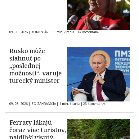
09. 08. 2026
|
KOMENTÁRE
|
3 min. čítania
|
14 komentárov
Rusko môže
siahnuť po
„poslednej
možnosti“, varuje
turecký minister
09. 08. 2026
|
ZO ZAHRANIČIA
|
1 min. čítania
|
23 komentárov
Ferraty lákajú
čoraz viac turistov,
najdlhší visutý