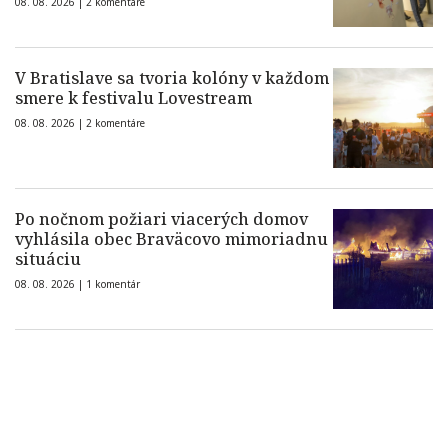
08. 08. 2026 |
2 komentáre
V Bratislave sa tvoria kolóny v každom
smere k festivalu Lovestream
08. 08. 2026 |
2 komentáre
Po nočnom požiari viacerých domov
vyhlásila obec Braväcovo mimoriadnu
situáciu
08. 08. 2026 |
1 komentár