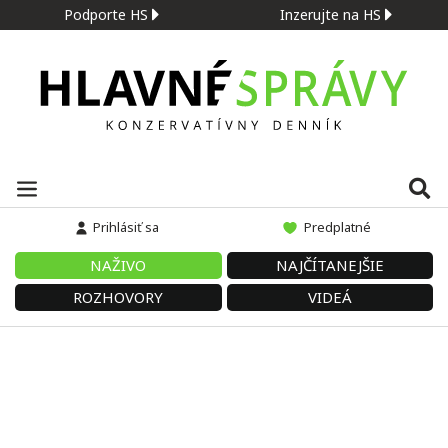
Podporte HS
Inzerujte na HS
Prihlásiť sa
Predplatné
NAŽIVO
NAJČÍTANEJŠIE
ROZHOVORY
VIDEÁ