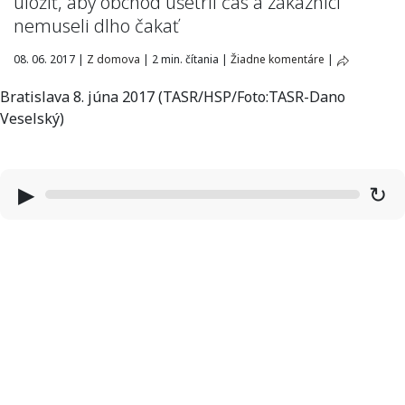
uložiť, aby obchod ušetril čas a zákazníci
nemuseli dlho čakať
08. 06. 2017
|
Z domova
|
2 min. čítania
|
Žiadne komentáre
|
Bratislava 8. júna 2017 (TASR/HSP/Foto:TASR-Dano
Veselský)
▶
↻