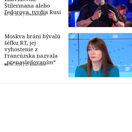
Štilermana alebo
Fedorova, tvrdia Rusi
06. 08. 2026 |
93 komentárov
Moskva bráni bývalú
šéfku RT, jej
vyhostenie z
Francúzska nazvala
„prenasledovaním“
06. 08. 2026 |
27 komentárov