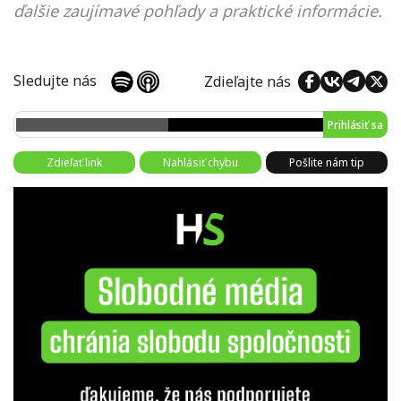
ďalšie zaujímavé pohľady a praktické informácie.
Sledujte nás
Zdieľajte nás
Prihlásiť sa
Zdieľať link
Nahlásiť chybu
Pošlite nám tip