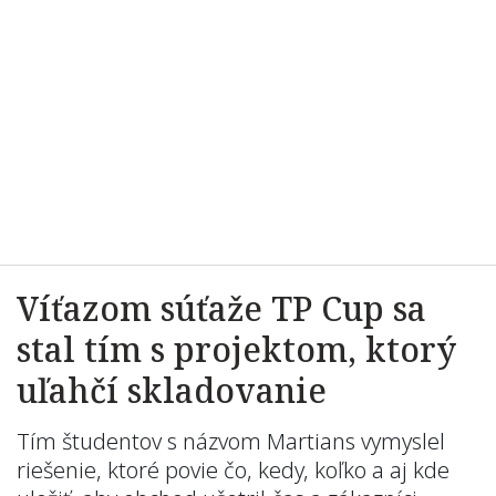
Víťazom súťaže TP Cup sa
stal tím s projektom, ktorý
uľahčí skladovanie
Tím študentov s názvom Martians vymyslel
riešenie, ktoré povie čo, kedy, koľko a aj kde