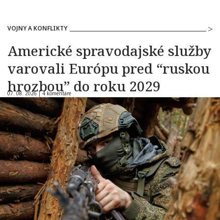
VOJNY A KONFLIKTY
Americké spravodajské služby
varovali Európu pred “ruskou
hrozbou” do roku 2029
07. 08. 2026 |
4 komentáre