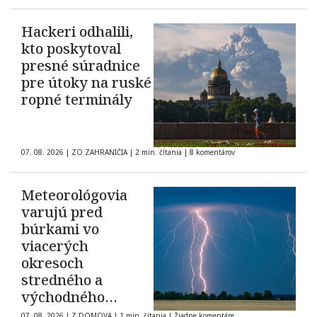
Hackeri odhalili,
kto poskytoval
presné súradnice
pre útoky na ruské
ropné terminály
07. 08. 2026
|
ZO ZAHRANIČIA
|
2 min. čítania
|
8 komentárov
Meteorológovia
varujú pred
búrkami vo
viacerých
okresoch
stredného a
východného
Slovenska
07. 08. 2026
|
Z DOMOVA
|
1 min. čítania
|
Žiadne komentáre