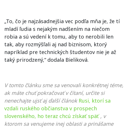
„To, čo je najzásadnejšia vec podľa mňa je, že tí
mladí ľudia s nejakým nadšením na niečom
robia a sú vedení k tomu, aby to nerobili len
tak, aby rozmýšľali aj nad biznisom, ktorý
napríklad pre technických študentov nie je až
taký prirodzený,“ dodala Bieliková.
V tomto článku sme sa venovali konkrétnej téme,
ak máte chuť pokračovať v čítaní, určite si
nenechajte ujsť aj ďalší článok
Rusi, ktorí sa
vzdali ruského občianstva v prospech
slovenského, ho teraz chcú získať späť
, v
ktorom sa venujeme inej oblasti a prinášame