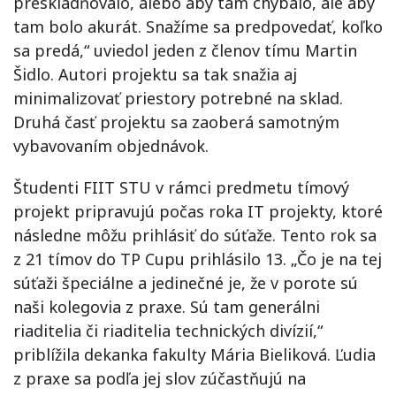
preskladňovalo, alebo aby tam chýbalo, ale aby
tam bolo akurát. Snažíme sa predpovedať, koľko
sa predá,“ uviedol jeden z členov tímu Martin
Šidlo. Autori projektu sa tak snažia aj
minimalizovať priestory potrebné na sklad.
Druhá časť projektu sa zaoberá samotným
vybavovaním objednávok.
Študenti FIIT STU v rámci predmetu tímový
projekt pripravujú počas roka IT projekty, ktoré
následne môžu prihlásiť do súťaže. Tento rok sa
z 21 tímov do TP Cupu prihlásilo 13. „Čo je na tej
súťaži špeciálne a jedinečné je, že v porote sú
naši kolegovia z praxe. Sú tam generálni
riaditelia či riaditelia technických divízií,“
priblížila dekanka fakulty Mária Bieliková. Ľudia
z praxe sa podľa jej slov zúčastňujú na