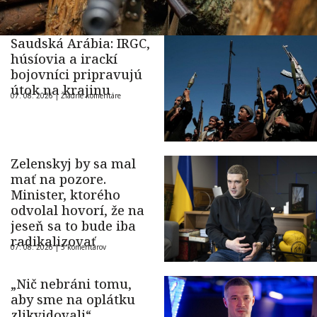
Saudská Arábia: IRGC,
húsíovia a irackí
bojovníci pripravujú
útok na krajinu
07. 08. 2026 |
Žiadne komentáre
Zelenskyj by sa mal
mať na pozore.
Minister, ktorého
odvolal hovorí, že na
jeseň sa to bude iba
radikalizovať
07. 08. 2026 |
5 komentárov
„Nič nebráni tomu,
aby sme na oplátku
zlikvidovali“