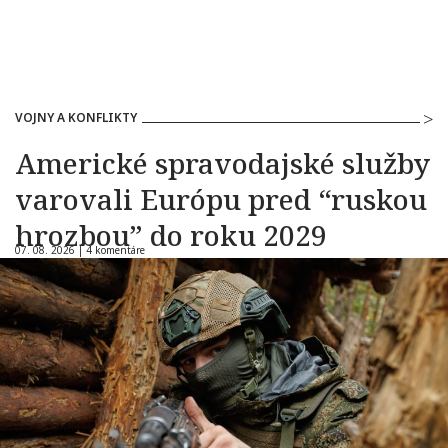
VOJNY A KONFLIKTY
Americké spravodajské služby
varovali Európu pred “ruskou
hrozbou” do roku 2029
07. 08. 2026 |
4 komentáre