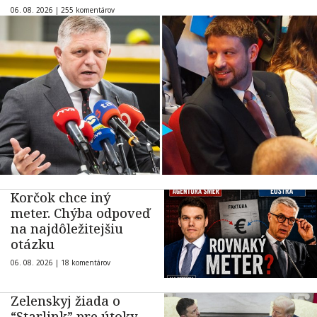
06. 08. 2026 |
255 komentárov
Korčok chce iný
meter. Chýba odpoveď
na najdôležitejšiu
otázku
06. 08. 2026 |
18 komentárov
Zelenskyj žiada o
“Starlink” pre útoky