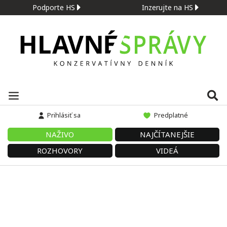
Podporte HS
Inzerujte na HS
Prihlásiť sa
Predplatné
NAŽIVO
NAJČÍTANEJŠIE
ROZHOVORY
VIDEÁ