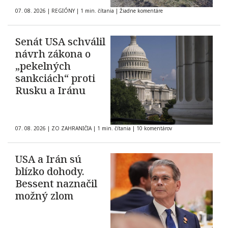
07. 08. 2026
|
REGIÓNY
|
1 min. čítania
|
Žiadne komentáre
Senát USA schválil
návrh zákona o
„pekelných
sankciách“ proti
Rusku a Iránu
07. 08. 2026
|
ZO ZAHRANIČIA
|
1 min. čítania
|
10 komentárov
USA a Irán sú
blízko dohody.
Bessent naznačil
možný zlom