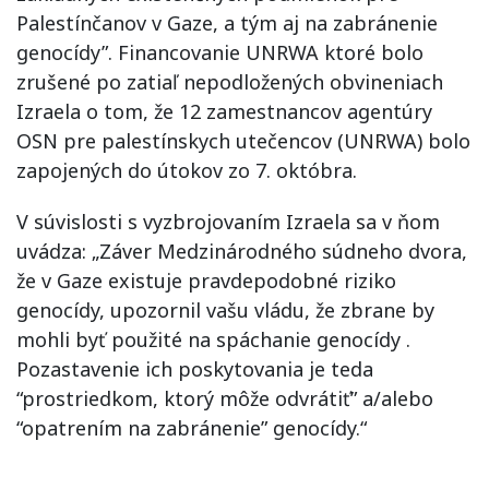
Palestínčanov v Gaze, a tým aj na zabránenie
genocídy”. Financovanie UNRWA ktoré bolo
zrušené po zatiaľ nepodložených obvineniach
Izraela o tom, že 12 zamestnancov agentúry
OSN pre palestínskych utečencov (UNRWA) bolo
zapojených do útokov zo 7. októbra.
V súvislosti s vyzbrojovaním Izraela sa v ňom
uvádza: „Záver Medzinárodného súdneho dvora,
že v Gaze existuje pravdepodobné riziko
genocídy, upozornil vašu vládu, že zbrane by
mohli byť použité na spáchanie genocídy .
Pozastavenie ich poskytovania je teda
“prostriedkom, ktorý môže odvrátiť” a/alebo
“opatrením na zabránenie” genocídy.“