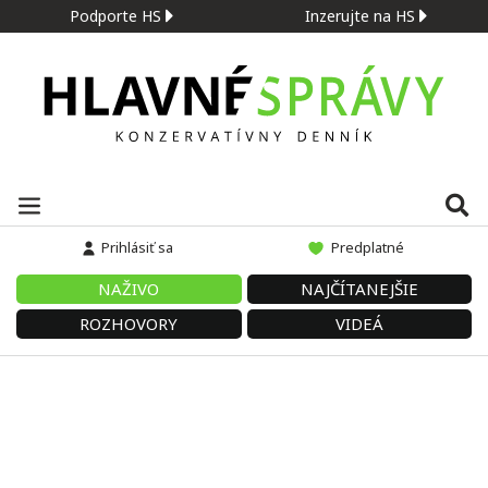
Podporte HS
Inzerujte na HS
Prihlásiť sa
Predplatné
NAŽIVO
NAJČÍTANEJŠIE
ROZHOVORY
VIDEÁ