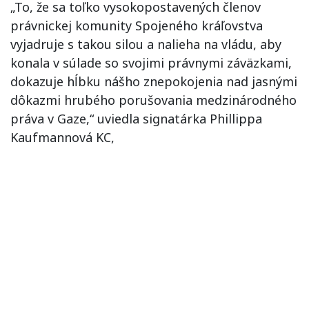
„To, že sa toľko vysokopostavených členov
právnickej komunity Spojeného kráľovstva
vyjadruje s takou silou a nalieha na vládu, aby
konala v súlade so svojimi právnymi záväzkami,
dokazuje hĺbku nášho znepokojenia nad jasnými
dôkazmi hrubého porušovania medzinárodného
práva v Gaze,“ uviedla signatárka Phillippa
Kaufmannová KC,