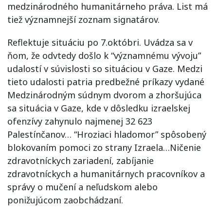
medzinárodného humanitárneho práva. List má
tiež významnejší zoznam signatárov.
Reflektuje situáciu po 7.októbri. Uvádza sa v
ňom, že odvtedy došlo k “významnému vývoju”
udalostí v súvislosti so situáciou v Gaze. Medzi
tieto udalosti patria predbežné príkazy vydané
Medzinárodným súdnym dvorom a zhoršujúca
sa situácia v Gaze, kde v dôsledku izraelskej
ofenzívy zahynulo najmenej 32 623
Palestínčanov… “Hroziaci hladomor” spôsobený
blokovaním pomoci zo strany Izraela…Ničenie
zdravotníckych zariadení, zabíjanie
zdravotníckych a humanitárnych pracovníkov a
správy o mučení a neľudskom alebo
ponižujúcom zaobchádzaní.