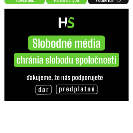
Zdieľať link
Nahlásiť chybu
Pošlite nám tip