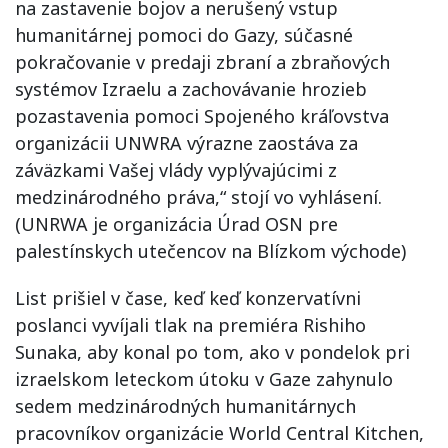
na zastavenie bojov a nerušený vstup
humanitárnej pomoci do Gazy, súčasné
pokračovanie v predaji zbraní a zbraňových
systémov Izraelu a zachovávanie hrozieb
pozastavenia pomoci Spojeného kráľovstva
organizácii UNWRA výrazne zaostáva za
záväzkami Vašej vlády vyplývajúcimi z
medzinárodného práva,“ stojí vo vyhlásení.
(UNRWA je organizácia Úrad OSN pre
palestínskych utečencov na Blízkom východe)
List prišiel v čase, keď keď konzervatívni
poslanci vyvíjali tlak na premiéra Rishiho
Sunaka, aby konal po tom, ako v pondelok pri
izraelskom leteckom útoku v Gaze zahynulo
sedem medzinárodných humanitárnych
pracovníkov organizácie World Central Kitchen,