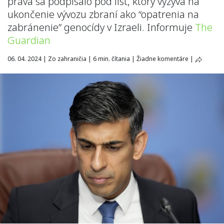
práva sa podpísalo pod list, ktorý vyzýva na
ukončenie vývozu zbraní ako “opatrenia na
zabránenie” genocídy v Izraeli. Informuje
The
Guardian
06. 04. 2024
|
Zo zahraničia
|
6 min. čítania
|
Žiadne komentáre
|