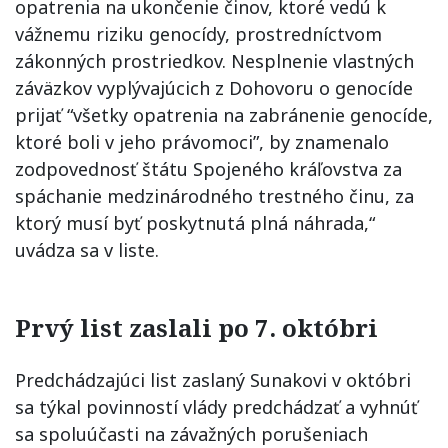
opatrenia na ukončenie činov, ktoré vedú k
vážnemu riziku genocídy, prostredníctvom
zákonných prostriedkov. Nesplnenie vlastných
záväzkov vyplývajúcich z Dohovoru o genocíde
prijať “všetky opatrenia na zabránenie genocíde,
ktoré boli v jeho právomoci”, by znamenalo
zodpovednosť štátu Spojeného kráľovstva za
spáchanie medzinárodného trestného činu, za
ktorý musí byť poskytnutá plná náhrada,“
uvádza sa v liste.
Prvý list zaslali po 7. októbri
Predchádzajúci list zaslaný Sunakovi v októbri
sa týkal povinností vlády predchádzať a vyhnúť
sa spoluúčasti na závažných porušeniach