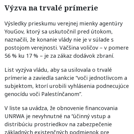
Výzva na trvalé prímerie
Výsledky prieskumu verejnej mienky agentúry
YouGov, ktorý sa uskutočnil pred útokom,
naznačili, že konanie vlády nie je v súlade s
postojom verejnosti. Väčšina voličov – v pomere
56 % ku 17 % – je za zákaz dodávok zbraní.
List vyzýva vládu, aby sa usilovala o trvalé
prímerie a zaviedla sankcie “voči jednotlivcom a
subjektom, ktorí urobili vyhlásenia podnecujúce
genocídu voči Palestínčanom”.
V liste sa uvádza, že obnovenie financovania
UNRWA je nevyhnutné na “účinný vstup a
distribúciu prostriedkov na zabezpečenie
základných existenčných podmienok pre