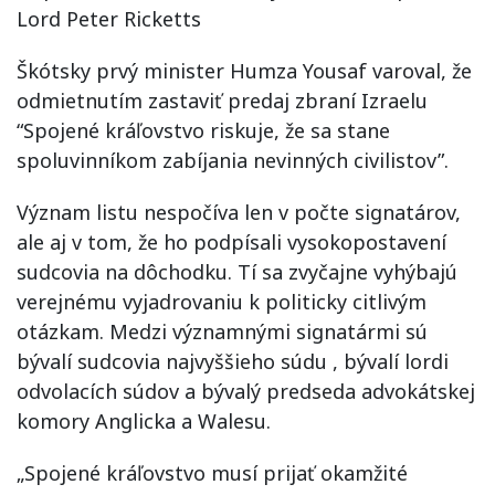
Lord Peter Ricketts
Škótsky prvý minister Humza Yousaf varoval, že
odmietnutím zastaviť predaj zbraní Izraelu
“Spojené kráľovstvo riskuje, že sa stane
spoluvinníkom zabíjania nevinných civilistov”.
Význam listu nespočíva len v počte signatárov,
ale aj v tom, že ho podpísali vysokopostavení
sudcovia na dôchodku. Tí sa zvyčajne vyhýbajú
verejnému vyjadrovaniu k politicky citlivým
otázkam. Medzi významnými signatármi sú
bývalí sudcovia najvyššieho súdu , bývalí lordi
odvolacích súdov a bývalý predseda advokátskej
komory Anglicka a Walesu.
„Spojené kráľovstvo musí prijať okamžité