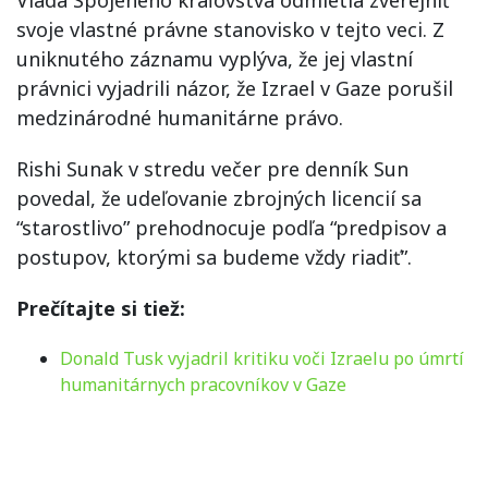
Vláda Spojeného kráľovstva odmietla zverejniť
svoje vlastné právne stanovisko v tejto veci. Z
uniknutého záznamu vyplýva, že jej vlastní
právnici vyjadrili názor, že Izrael v Gaze porušil
medzinárodné humanitárne právo.
Rishi Sunak v stredu večer pre denník Sun
povedal, že udeľovanie zbrojných licencií sa
“starostlivo” prehodnocuje podľa “predpisov a
postupov, ktorými sa budeme vždy riadiť”.
Prečítajte si tiež:
Donald Tusk vyjadril kritiku voči Izraelu po úmrtí
humanitárnych pracovníkov v Gaze