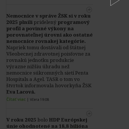
Nemocnice v správe ŽSK si v roku
2025 plnili
pridelený
programový
profil a povinné výkony na
porovnateľnej úrovni ako ostatné
nemocnice rovnakej kategórie.
Napriek tomu dostávali od štátnej
Všeobecnej zdravotnej poisťovne za
rovnakú jednotku produkcie
výrazne nižšiu úhradu než
nemocnice súkromných sietí Penta
Hospitals a Agel. TASR o tom vo
štvrtok informovala hovorkyňa ŽSK
Eva Lacová.
Čítať viac
|
Včera 19:08
V roku 2025
bolo
HDP
Európskej
únie ohodnotené na 18,8 bilióna