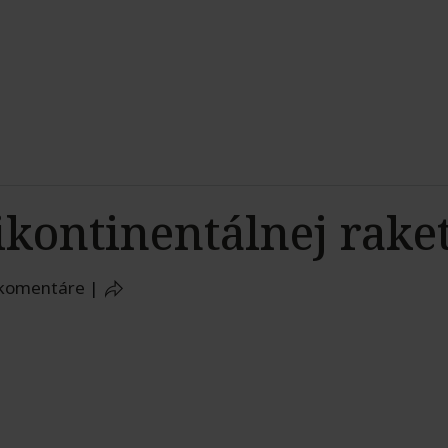
ikontinentálnej rake
 komentáre
|