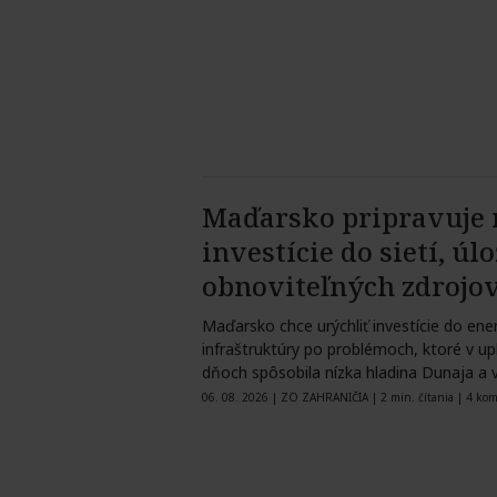
Maďarsko pripravuje
investície do sietí, úl
obnoviteľných zdrojo
Maďarsko chce urýchliť investície do ene
infraštruktúry po problémoch, ktoré v up
dňoch spôsobila nízka hladina Dunaja a 
obmedzenie…
06. 08. 2026
|
ZO ZAHRANIČIA
|
2 min. čítania
|
4 kom