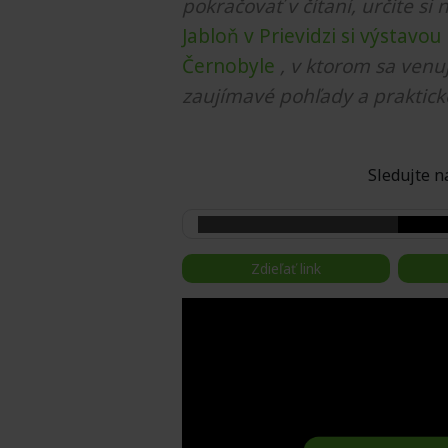
pokračovať v čítaní, určite si 
Jabloň v Prievidzi si výstavou
Černobyle
, v ktorom sa venu
zaujímavé pohľady a praktick
Sledujte
Zdieľať link