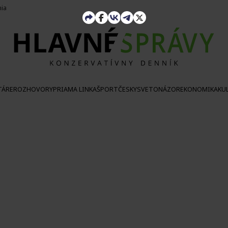
nia
TÁRE
ROZHOVORY
PRIAMA LINKA
ŠPORT
ČESKY
SVETONÁZOR
EKONOMIKA
KU