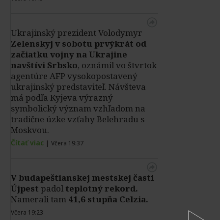
Ukrajinský prezident Volodymyr
Zelenskyj v sobotu prvýkrát od
začiatku vojny na Ukrajine
navštívi Srbsko
, oznámil vo štvrtok
agentúre AFP vysokopostavený
ukrajinský predstaviteľ. Návšteva
má podľa Kyjeva výrazný
symbolický význam vzhľadom na
tradične úzke vzťahy Belehradu s
Moskvou.
Čítať viac
|
Včera 19:37
V
budapeštianskej mestskej časti
Újpest
padol
teplotný rekord.
Namerali tam
41,6 stupňa Celzia.
Včera 19:23