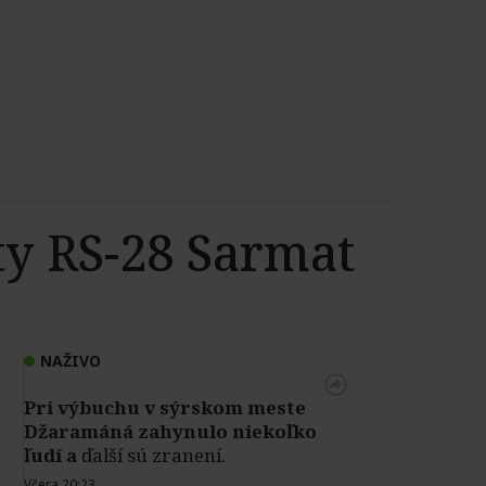
ty RS-28 Sarmat
NAŽIVO
Pri výbuchu v
sýrskom meste
Džaramáná zahynulo niekoľko
ľudí a
ďalší sú zranení.
Včera 20:23