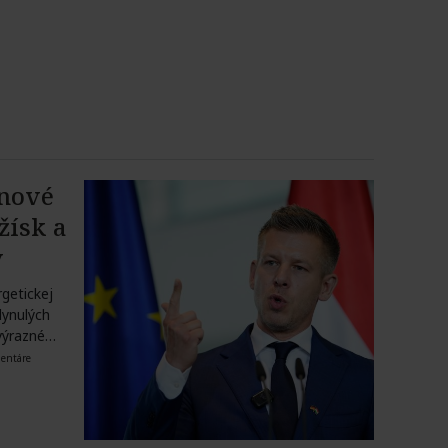
 nové
ožísk a
v
rgetickej
lynulých
výrazné
entáre