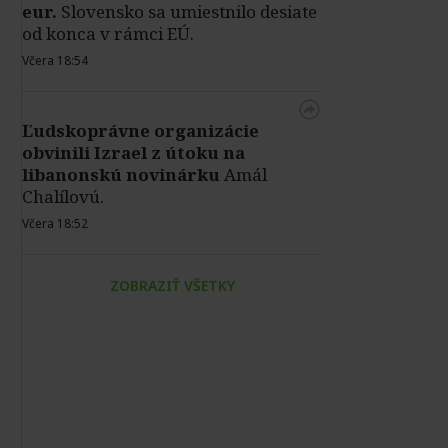
eur.
Slovensko sa umiestnilo desiate
od konca v rámci EÚ.
Včera 18:54
Ľudskoprávne organizácie
obvinili Izrael z útoku na
libanonskú novinárku
Amál
Chalílovú.
Včera 18:52
ZOBRAZIŤ VŠETKY