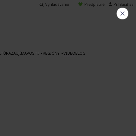
Vyhľadávanie
Predplatné
Prihlásiť sa
LTÚRA
ZAUJÍMAVOSTI
REGIÓNY
VIDEO
BLOG