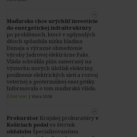
Maďarsko chce urýchliť investície
do energetickej infraštruktúry
po problémoch, ktoré v uplynulých
dňoch spôsobila nízka hladina
Dunaja a výrazné obmedzenie
výroby Jadrovej elektrárne Paks.
Vláda schválila plán zameraný na
výstavbu nových úložísk elektriny,
posilnenie elektrických sietí a rozvoj
veternej a geotermálnej energetiky.
Informovala o tom maďarská vláda.
Čítať viac
|
Včera 20:08
Prokurátor
Krajskej prokuratúry
v
Košiciach podal
vo štvrtok
obžalobu
Špecializovanému