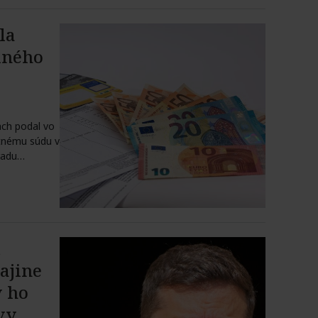
la
lného
ach podal vo
tnému súdu v
radu
d
ajine
v ho
vy