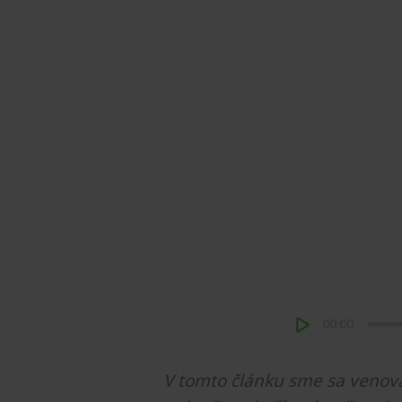
00:00
V tomto článku sme sa venova