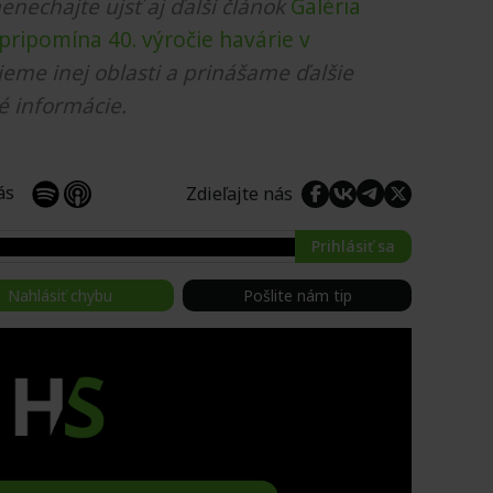
nenechajte ujsť aj ďalší článok
Galéria
 pripomína 40. výročie havárie v
jeme inej oblasti a prinášame ďalšie
é informácie.
 nás
Zdieľajte nás
Prihlásiť sa
Nahlásiť chybu
Pošlite nám tip