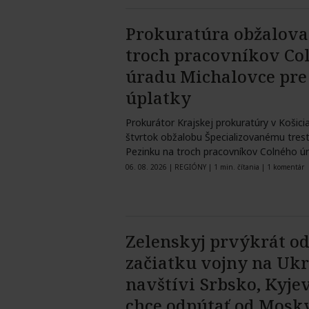
Prokuratúra obžalova
troch pracovníkov Co
úradu Michalovce pre
úplatky
Prokurátor Krajskej prokuratúry v Košici
štvrtok obžalobu Špecializovanému tres
Pezinku na troch pracovníkov Colného ú
Michalovce.…
06. 08. 2026
|
REGIÓNY
|
1 min. čítania
|
1 komentár
Zelenskyj prvýkrát o
začiatku vojny na Ukr
navštívi Srbsko, Kyje
chce odpútať od Mosk