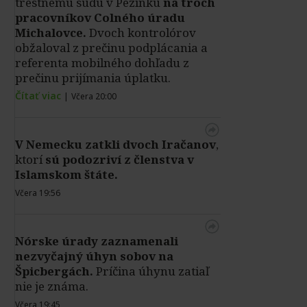
trestnému súdu v Pezinku
na troch
pracovníkov Colného úradu
Michalovce.
Dvoch kontrolórov
obžaloval z prečinu podplácania a
referenta mobilného dohľadu z
prečinu prijímania úplatku.
Čítať viac
|
Včera 20:00
V Nemecku zatkli dvoch Iračanov
,
ktorí
sú podozriví z členstva v
Islamskom štáte.
Včera 19:56
Nórske úrady zaznamenali
nezvyčajný úhyn sobov na
Špicbergách.
Príčina úhynu zatiaľ
nie je známa.
Včera 19:45