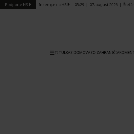
Podporte HS
Inzerujte na HS
05:29
|
07. august 2026
|
Štefá
TITULKA
Z DOMOVA
ZO ZAHRANIČIA
KOMEN