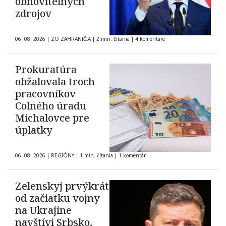
obnoviteľných
zdrojov
06. 08. 2026
|
ZO ZAHRANIČIA
|
2 min. čítania
|
4 komentáre
Prokuratúra
obžalovala troch
pracovníkov
Colného úradu
Michalovce pre
úplatky
06. 08. 2026
|
REGIÓNY
|
1 min. čítania
|
1 komentár
Zelenskyj prvýkrát
od začiatku vojny
na Ukrajine
navštívi Srbsko,