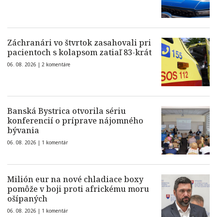
Záchranári vo štvrtok zasahovali pri
pacientoch s kolapsom zatiaľ 83-krát
06. 08. 2026 |
2 komentáre
Banská Bystrica otvorila sériu
konferencií o príprave nájomného
bývania
06. 08. 2026 |
1 komentár
Milión eur na nové chladiace boxy
pomôže v boji proti africkému moru
ošípaných
06. 08. 2026 |
1 komentár