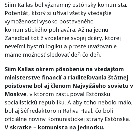
Siim Kallas bol významný estónsky komunista.
Potentát, ktorý si užíval všetky vtedajšie
vymoženosti vysoko postaveného
komunistického pohlavára. Až na jednu.
Zanedbal totiž vzdelanie svojej dcéry, ktorej
neveľmi bystrú logiku a prosté uvažovanie
máme možnosť sledovať deň čo deň.
Siim Kallas okrem pôsobenia na vtedajšom
ministerstve financií a riaditeľovania štátnej
poisťovne bol aj členom Najvyššieho sovietu v
Moskve
, v ktorom zastupoval Estónsku
socialistickú republiku. A aby toho nebolo málo,
bol aj šéfredaktorom Rahva Hääl, čo boli
oficiálne noviny Komunistickej strany Estónska.
V skratke – komunista na jednotku.