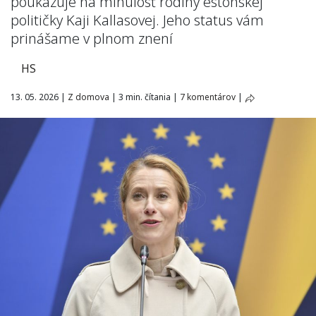
poukazuje na minulosť rodiny estónskej
političky Kaji Kallasovej. Jeho status vám
prinášame v plnom znení
HS
13. 05. 2026
|
Z domova
|
3 min. čítania
|
7 komentárov
|