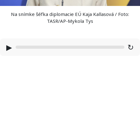
Na snímke šéfka diplomacie EÚ Kaja Kallasová / Foto:
TASR/AP-Mykola Tys
▶
↻