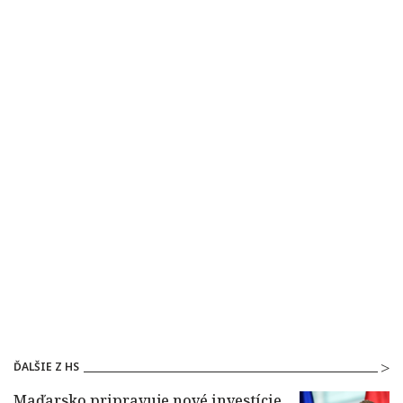
ĎALŠIE Z HS
Maďarsko pripravuje nové investície