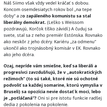
Náš Siimo však vždy vedel kráčať s dobou.
Koncom osemdesiatych rokov bol „na tepe
doby“ a z
o zapáleného komunistu sa stal
liberálny demokrat.
(Leško s Weissom
pozdravujú, Korčok tíško závidí.) A čuduj sa
svete, stal sa z neho premiér Estónska. Rovnako
ako neskôr z jeho dcéry. Kariéru „za odmenu“
ukončil ako trojnásobný komisár v EK. Rovnako
ako jeho dcéra.
Ozaj, nepríde vám smiešne, keď sa liberáli a
progresívci zavzdušňujú, že v „autokratických
režimoch“ (to sú také, ktoré nie sú ochotné
podvoliť sa každej somarine, ktorú vymyslia v
Bruseli) sa opozícia nevie dostať k moci, lebo
je „potláčaná“?
Oni si pre istotu funkcie radšej
dedia z pokolenia na pokolenie.