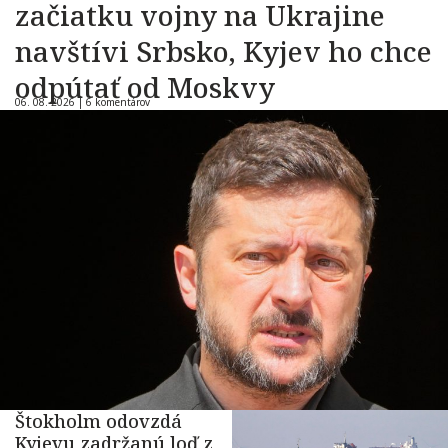
začiatku vojny na Ukrajine
navštívi Srbsko, Kyjev ho chce
odpútať od Moskvy
06. 08. 2026 |
6 komentárov
Štokholm odovzdá
Kyjevu zadržanú loď z