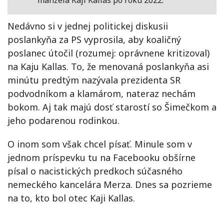
manžela Kaji Kallas po roku 2022.
Nedávno si v jednej politickej diskusii
poslankyňa za PS vyprosila, aby koaličný
poslanec útočil (rozumej: oprávnene kritizoval)
na Kaju Kallas. To, že menovaná poslankyňa asi
minútu predtým nazývala prezidenta SR
podvodníkom a klamárom, nateraz nechám
bokom. Aj tak majú dosť starostí so Šimečkom a
jeho podarenou rodinkou.
O inom som však chcel písať. Minule som v
jednom príspevku tu na Facebooku obšírne
písal o nacistických predkoch súčasného
nemeckého kancelára Merza. Dnes sa pozrieme
na to, kto bol otec Kaji Kallas.