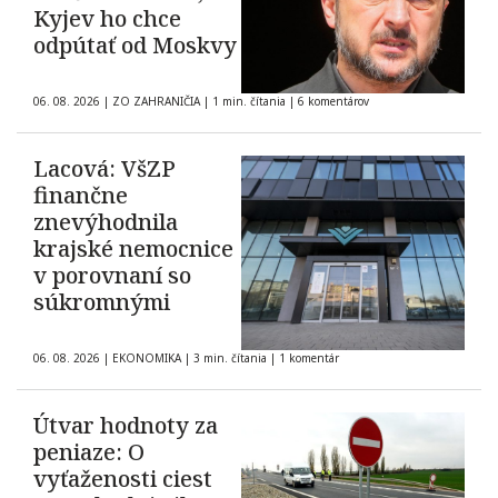
Kyjev ho chce
odpútať od Moskvy
06. 08. 2026
|
ZO ZAHRANIČIA
|
1 min. čítania
|
6 komentárov
Lacová: VšZP
finančne
znevýhodnila
krajské nemocnice
v porovnaní so
súkromnými
06. 08. 2026
|
EKONOMIKA
|
3 min. čítania
|
1 komentár
Útvar hodnoty za
peniaze: O
vyťaženosti ciest