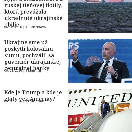
ruskej tieňovej flotily,
ktorá prevážala
ukradnuté ukrajinské
obilie
06. 08. 2026 |
31 komentárov
Ukrajine sme už
poskytli kolosálnu
sumu, pochválil sa
guvernér ukrajinskej
centrálnej banky
06. 08. 2026 |
1 komentár
Kde je Trump a kde je
zlatý vek Ameriky?
06. 08. 2026 |
5 komentárov