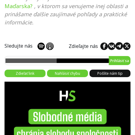
Maďarska?
, v ktorom sa venujeme inej oblasti a
prinášame ďalšie zaujímavé pohľady a praktické
informácie.
Sledujte nás
Zdieľajte nás
Prihlásiť sa
Zdieľať link
Nahlásiť chybu
Pošlite nám tip