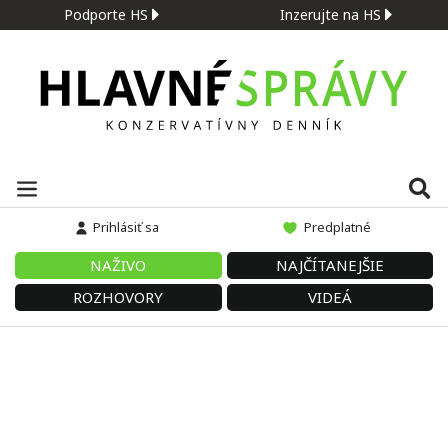
Podporte HS
Inzerujte na HS
Prihlásiť sa
Predplatné
NAŽIVO
NAJČÍTANEJŠIE
ROZHOVORY
VIDEÁ