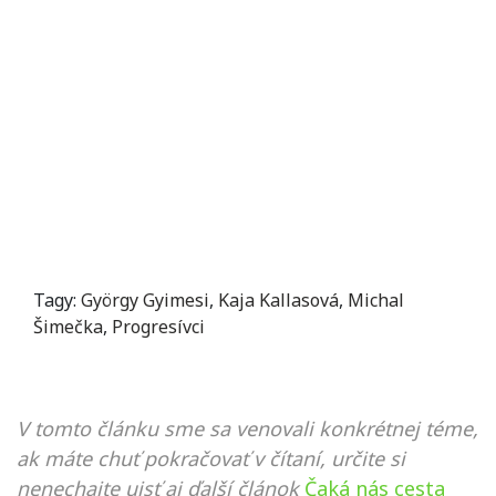
Tagy:
György Gyimesi
,
Kaja Kallasová
,
Michal
Šimečka
,
Progresívci
V tomto článku sme sa venovali konkrétnej téme,
ak máte chuť pokračovať v čítaní, určite si
nenechajte ujsť aj ďalší článok
Čaká nás cesta