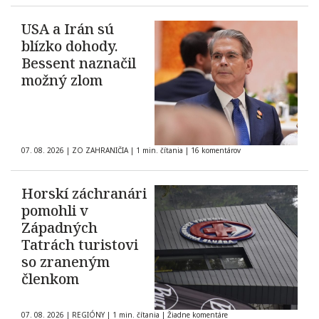
USA a Irán sú
blízko dohody.
Bessent naznačil
možný zlom
07. 08. 2026
|
ZO ZAHRANIČIA
|
1 min. čítania
|
16 komentárov
Horskí záchranári
pomohli v
Západných
Tatrách turistovi
so zraneným
členkom
07. 08. 2026
|
REGIÓNY
|
1 min. čítania
|
Žiadne komentáre