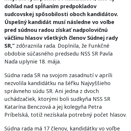
dohľad nad spĺňaním predpokladov
sudcovskej spôsobilosti oboch kandidátov.
Úspešný kandidát musí následne vo voľbe
pred súdnou radou získať nadpolovičnú
väčšinu hlasov všetkých členov Súdnej rady
SR,”
zdôraznila rada. Doplnila, že Funkčné
obdobie súčasného predsedu NSS SR Pavla
Naďa uplynie 18. mája.
Súdna rada SR na svojom zasadnutí v apríli
nezvolila kandidátku na šéfku Najvyššieho
správneho súdu SR. Ani jedna z dvoch
uchádzačiek, ktorými boli sudkyňa NSS SR
Katarína Benczová a jej kolegyňa Petra
Príbelská, totiž nezískala potrebný počet hlasov.
Súdna rada má 17 členov, kandidátky vo voľbe