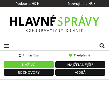
Podporte HS
Inzerujte na HS
Prihlásiť sa
Predplatné
NAŽIVO
NAJČÍTANEJŠIE
ROZHOVORY
VIDEÁ