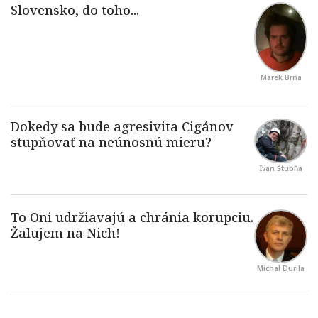
Marek Brna
Ivan Štubňa
Michal Durila