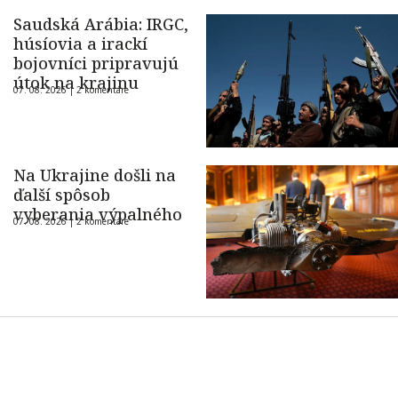
Saudská Arábia: IRGC,
húsíovia a irackí
bojovníci pripravujú
útok na krajinu
07. 08. 2026 |
2 komentáre
Na Ukrajine došli na
ďalší spôsob
vyberania výpalného
07. 08. 2026 |
2 komentáre