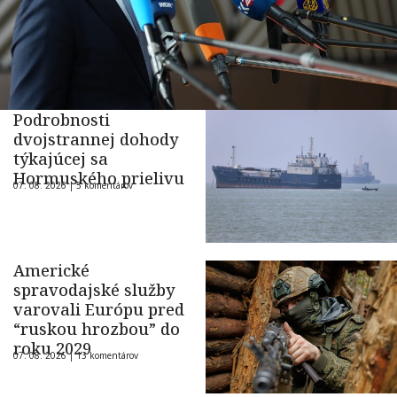
Podrobnosti
dvojstrannej dohody
týkajúcej sa
Hormuského prielivu
07. 08. 2026 |
5 komentárov
Americké
spravodajské služby
varovali Európu pred
“ruskou hrozbou” do
roku 2029
07. 08. 2026 |
13 komentárov