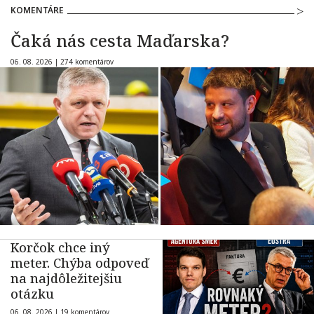
KOMENTÁRE
Čaká nás cesta Maďarska?
06. 08. 2026 |
274 komentárov
Korčok chce iný
meter. Chýba odpoveď
na najdôležitejšiu
otázku
06. 08. 2026 |
19 komentárov