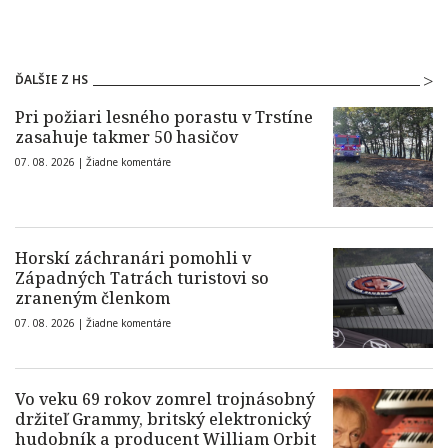
ĎALŠIE Z HS
Pri požiari lesného porastu v Trstíne
zasahuje takmer 50 hasičov
07. 08. 2026 |
Žiadne komentáre
Horskí záchranári pomohli v
Západných Tatrách turistovi so
zraneným členkom
07. 08. 2026 |
Žiadne komentáre
Vo veku 69 rokov zomrel trojnásobný
držiteľ Grammy, britský elektronický
hudobník a producent William Orbit