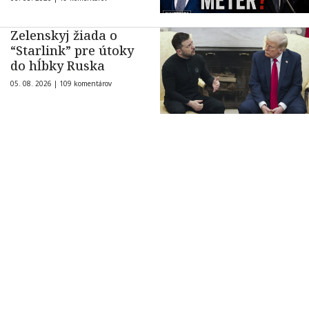
Zelenskyj žiada o
“Starlink” pre útoky
do hĺbky Ruska
05. 08. 2026 |
109 komentárov