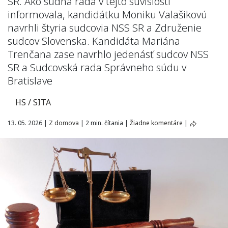
SR. Ako súdna rada v tejto súvislosti
informovala, kandidátku Moniku Valašikovú
navrhli štyria sudcovia NSS SR a Združenie
sudcov Slovenska. Kandidáta Mariána
Trenčana zase navrhlo jedenásť sudcov NSS
SR a Sudcovská rada Správneho súdu v
Bratislave
HS / SITA
13. 05. 2026
|
Z domova
|
2 min. čítania
|
Žiadne komentáre
|