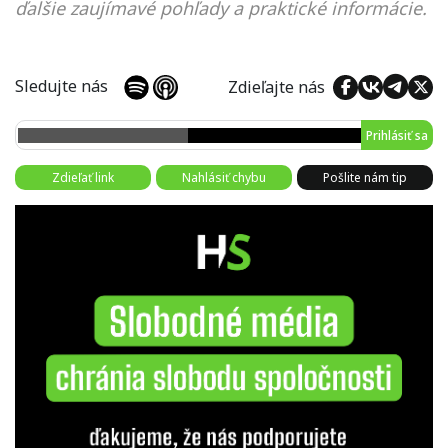
ďalšie zaujímavé pohľady a praktické informácie.
Sledujte nás
Zdieľajte nás
Prihlásiť sa
Zdieľať link
Nahlásiť chybu
Pošlite nám tip