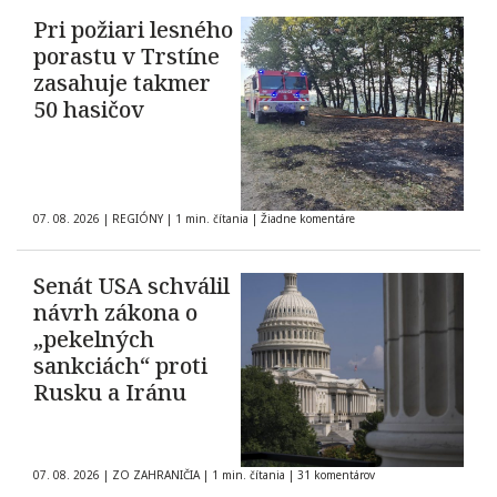
Pri požiari lesného
porastu v Trstíne
zasahuje takmer
50 hasičov
07. 08. 2026
|
REGIÓNY
|
1 min. čítania
|
Žiadne komentáre
Senát USA schválil
návrh zákona o
„pekelných
sankciách“ proti
Rusku a Iránu
07. 08. 2026
|
ZO ZAHRANIČIA
|
1 min. čítania
|
31 komentárov