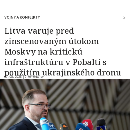
VOJNY A KONFLIKTY
Litva varuje pred
zinscenovaným útokom
Moskvy na kritickú
infraštruktúru v Pobaltí s
použitím ukrajinského dronu
07. 08. 2026 |
7 komentárov