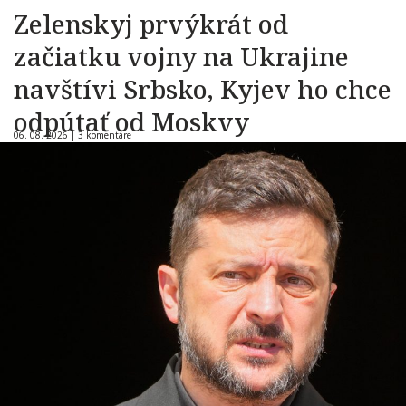
Zelenskyj prvýkrát od
začiatku vojny na Ukrajine
navštívi Srbsko, Kyjev ho chce
odpútať od Moskvy
06. 08. 2026 |
3 komentáre