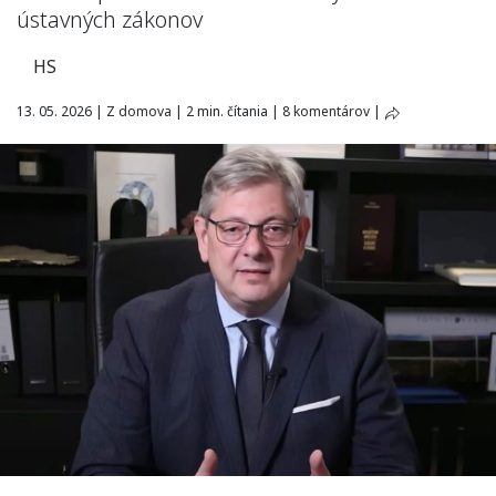
ústavných zákonov
HS
13. 05. 2026
|
Z domova
|
2 min. čítania
|
8 komentárov
|