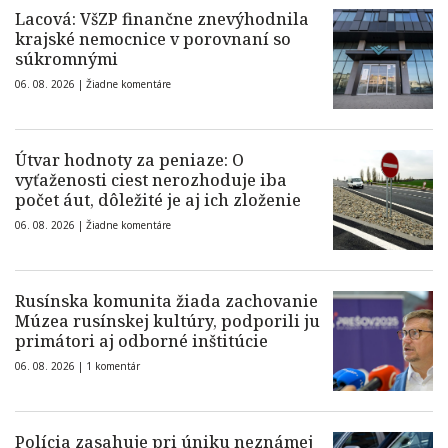
Lacová: VšZP finančne znevýhodnila
krajské nemocnice v porovnaní so
súkromnými
06. 08. 2026 |
Žiadne komentáre
Útvar hodnoty za peniaze: O
vyťaženosti ciest nerozhoduje iba
počet áut, dôležité je aj ich zloženie
06. 08. 2026 |
Žiadne komentáre
Rusínska komunita žiada zachovanie
Múzea rusínskej kultúry, podporili ju
primátori aj odborné inštitúcie
06. 08. 2026 |
1 komentár
Polícia zasahuje pri úniku neznámej