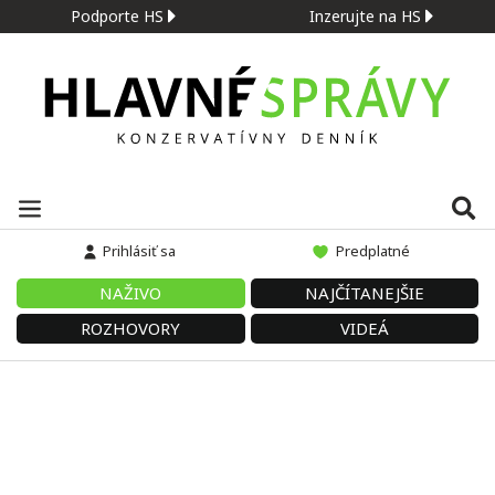
Podporte HS
Inzerujte na HS
Prihlásiť sa
Predplatné
NAŽIVO
NAJČÍTANEJŠIE
ROZHOVORY
VIDEÁ