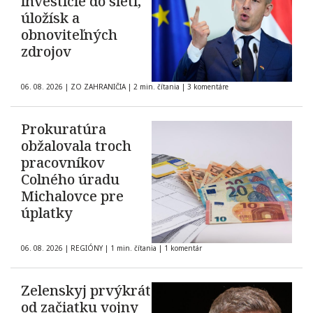
investície do sietí,
úložísk a
obnoviteľných
zdrojov
06. 08. 2026
|
ZO ZAHRANIČIA
|
2 min. čítania
|
3 komentáre
Prokuratúra
obžalovala troch
pracovníkov
Colného úradu
Michalovce pre
úplatky
06. 08. 2026
|
REGIÓNY
|
1 min. čítania
|
1 komentár
Zelenskyj prvýkrát
od začiatku vojny