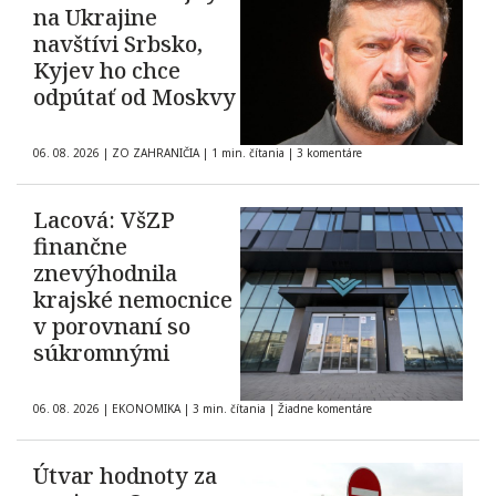
na Ukrajine
navštívi Srbsko,
Kyjev ho chce
odpútať od Moskvy
06. 08. 2026
|
ZO ZAHRANIČIA
|
1 min. čítania
|
3 komentáre
Lacová: VšZP
finančne
znevýhodnila
krajské nemocnice
v porovnaní so
súkromnými
06. 08. 2026
|
EKONOMIKA
|
3 min. čítania
|
Žiadne komentáre
Útvar hodnoty za