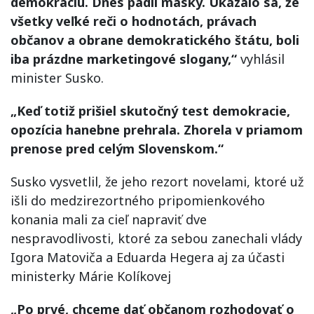
demokraciu. Dnes padli masky. Ukázalo sa, že
všetky veľké reči o hodnotách, právach
občanov a obrane demokratického štátu, boli
iba prázdne marketingové slogany,“
vyhlásil
minister Susko.
„Keď totiž prišiel skutočný test demokracie,
opozícia hanebne prehrala. Zhorela v priamom
prenose pred celým Slovenskom.“
Susko vysvetlil, že jeho rezort novelami, ktoré už
išli do medzirezortného pripomienkového
konania mali za cieľ napraviť dve
nespravodlivosti, ktoré za sebou zanechali vlády
Igora Matoviča a Eduarda Hegera aj za účasti
ministerky Márie Kolíkovej
„Po prvé, chceme dať občanom rozhodovať o