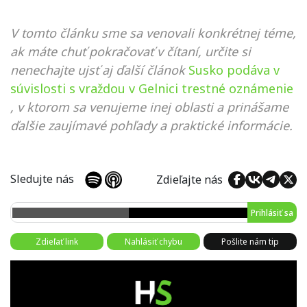
V tomto článku sme sa venovali konkrétnej téme,
ak máte chuť pokračovať v čítaní, určite si
nenechajte ujsť aj ďalší článok
Susko podáva v
súvislosti s vraždou v Gelnici trestné oznámenie
, v ktorom sa venujeme inej oblasti a prinášame
ďalšie zaujímavé pohľady a praktické informácie.
Sledujte nás
Zdieľajte nás
Prihlásiť sa
Zdieľať link
Nahlásiť chybu
Pošlite nám tip