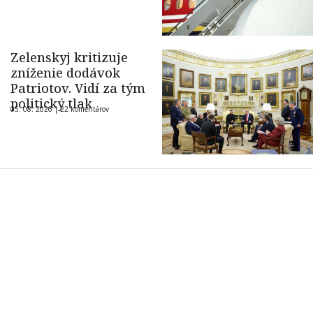
Zelenskyj kritizuje
zníženie dodávok
Patriotov. Vidí za tým
politický tlak
05. 08. 2026 |
22 komentárov