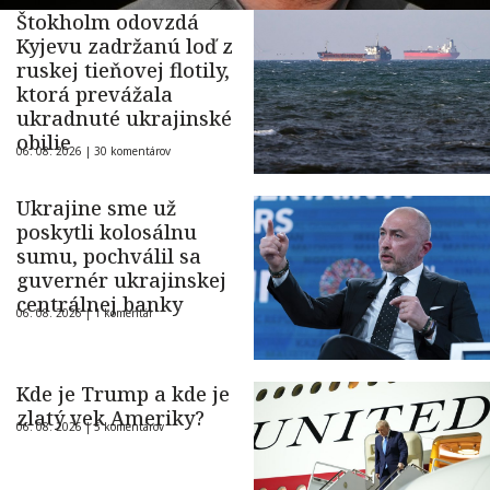
Štokholm odovzdá
Kyjevu zadržanú loď z
ruskej tieňovej flotily,
ktorá prevážala
ukradnuté ukrajinské
obilie
06. 08. 2026 |
30 komentárov
Ukrajine sme už
poskytli kolosálnu
sumu, pochválil sa
guvernér ukrajinskej
centrálnej banky
06. 08. 2026 |
1 komentár
Kde je Trump a kde je
zlatý vek Ameriky?
06. 08. 2026 |
5 komentárov