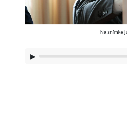
Na snímke Ju
▶