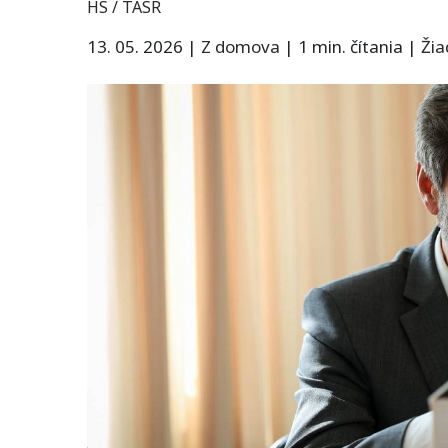
HS / TASR
13. 05. 2026
|
Z domova
|
1 min. čítania
|
Ži