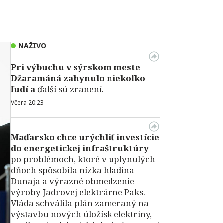
NAŽIVO
Pri výbuchu v
sýrskom meste
Džaramáná zahynulo niekoľko
ľudí a
ďalší sú zranení.
Včera 20:23
Maďarsko chce urýchliť investície
do energetickej infraštruktúry
po problémoch, ktoré v uplynulých
dňoch spôsobila nízka hladina
Dunaja a výrazné obmedzenie
výroby Jadrovej elektrárne Paks.
Vláda schválila plán zameraný na
výstavbu nových úložísk elektriny,