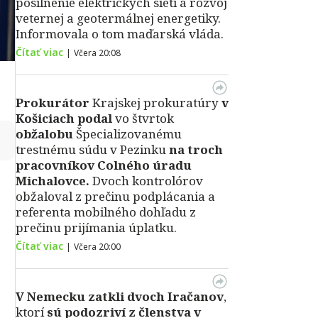
posilnenie elektrických sietí a rozvoj
veternej a geotermálnej energetiky.
Informovala o tom maďarská vláda.
Čítať viac
|
Včera 20:08
Prokurátor
Krajskej prokuratúry
v
Košiciach podal
vo štvrtok
obžalobu
Špecializovanému
↻
trestnému súdu v Pezinku
na troch
pracovníkov Colného úradu
Michalovce.
Dvoch kontrolórov
obžaloval z prečinu podplácania a
referenta mobilného dohľadu z
prečinu prijímania úplatku.
Čítať viac
|
Včera 20:00
V Nemecku zatkli dvoch Iračanov
,
ktorí
sú podozriví z členstva v