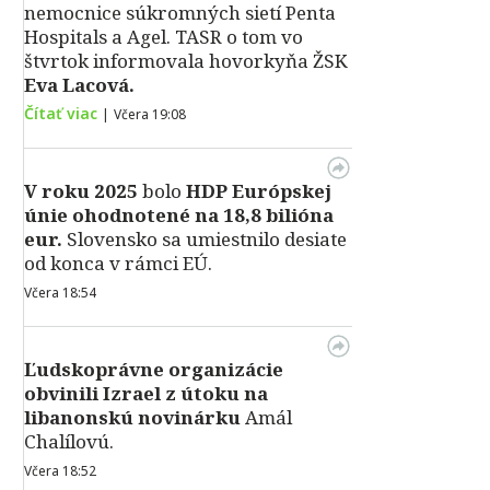
nemocnice súkromných sietí Penta
Hospitals a Agel. TASR o tom vo
štvrtok informovala hovorkyňa ŽSK
Eva Lacová.
Čítať viac
|
Včera 19:08
V roku 2025
bolo
HDP
Európskej
únie ohodnotené na 18,8 bilióna
eur.
Slovensko sa umiestnilo desiate
od konca v rámci EÚ.
Včera 18:54
Ľudskoprávne organizácie
obvinili Izrael z útoku na
libanonskú novinárku
Amál
Chalílovú.
Včera 18:52