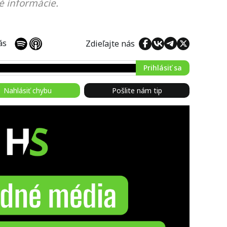
é informácie.
 nás
Zdieľajte nás
Prihlásiť sa
Nahlásiť chybu
Pošlite nám tip