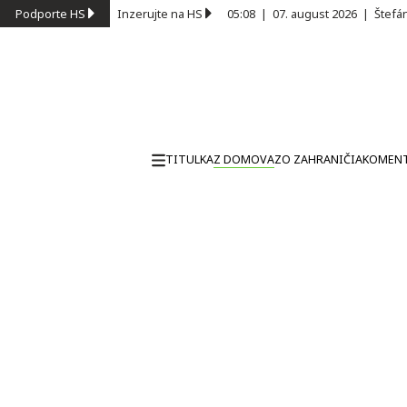
Podporte HS
Inzerujte na HS
05:08
|
07. august 2026
|
Štefá
TITULKA
Z DOMOVA
ZO ZAHRANIČIA
KOMEN