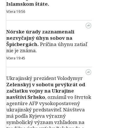
Islamskom štáte.
Včera 19:56
Nórske úrady zaznamenali
nezvyčajný úhyn sobov na
Špicbergách.
Príčina úhynu zatiaľ
nie je známa.
Včera 19:45
Ukrajinský prezident Volodymyr
Zelenskyj v sobotu prvýkrát od
začiatku vojny na Ukrajine
navštívi Srbsko
, oznámil vo štvrtok
agentúre AFP vysokopostavený
ukrajinský predstaviteľ. Návšteva
má podľa Kyjeva výrazný
symbolický význam vzhľadom na