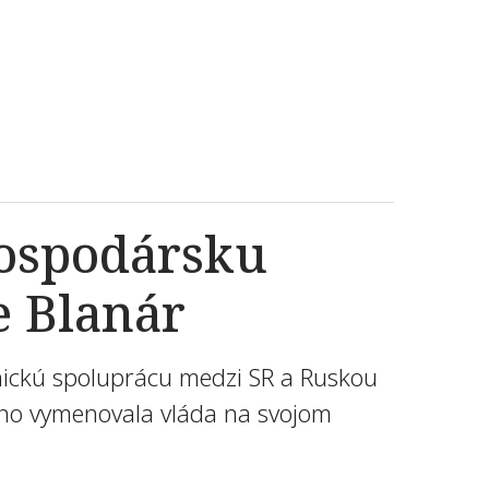
hospodársku
e Blanár
nickú spoluprácu medzi SR a Ruskou
e ho vymenovala vláda na svojom