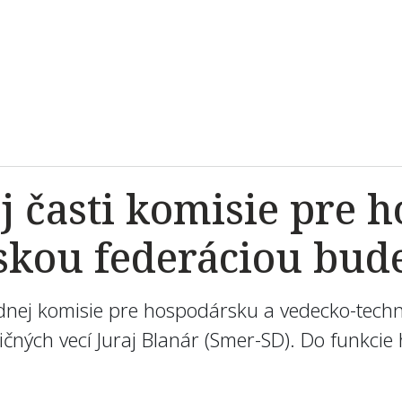
j časti komisie pre 
skou federáciou bud
dnej komisie pre hospodársku a vedecko-tech
ičných vecí Juraj Blanár (Smer-SD). Do funkci