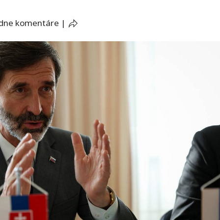
adne komentáre
|