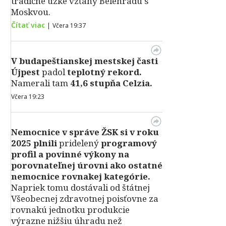
tradične úzke vzťahy Belehradu s
Moskvou.
Čítať viac
|
Včera 19:37
V
budapeštianskej mestskej časti
Újpest
padol
teplotný rekord.
Namerali tam
41,6 stupňa Celzia.
Včera 19:23
Nemocnice v správe ŽSK si v roku
2025 plnili
pridelený
programový
profil a povinné výkony na
porovnateľnej úrovni ako ostatné
nemocnice rovnakej kategórie.
Napriek tomu dostávali od štátnej
Všeobecnej zdravotnej poisťovne za
rovnakú jednotku produkcie
výrazne nižšiu úhradu než