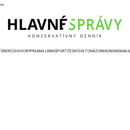
nia
TÁRE
ROZHOVORY
PRIAMA LINKA
ŠPORT
ČESKY
SVETONÁZOR
EKONOMIKA
KU