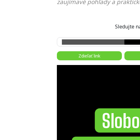
zaujímavé pohľady a praktick
Sledujte
Zdieľať link