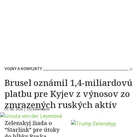
VOJNY A KONFLIKTY
Brusel oznámil 1,4-miliardovú
platbu pre Kyjev z výnosov zo
zmrazených ruských aktív
05. 08. 2026 |
132 komentárov
Zelenskyj žiada o
“Starlink” pre útoky
do hĺbky Ruska