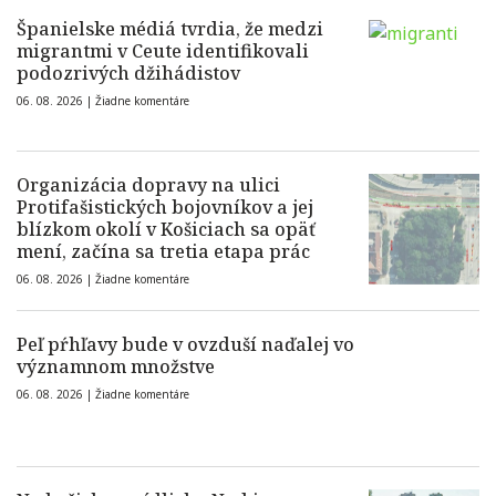
Španielske médiá tvrdia, že medzi
migrantmi v Ceute identifikovali
podozrivých džihádistov
06. 08. 2026 |
Žiadne komentáre
Organizácia dopravy na ulici
Protifašistických bojovníkov a jej
blízkom okolí v Košiciach sa opäť
mení, začína sa tretia etapa prác
06. 08. 2026 |
Žiadne komentáre
Peľ pŕhľavy bude v ovzduší naďalej vo
významnom množstve
06. 08. 2026 |
Žiadne komentáre