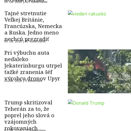
05. 08. 2026 |
101 komentárov
Tajné stretnutie
Veľkej Británie,
Francúzska, Nemecka
a Ruska. Jedno meno
nechcú prezradiť
05. 08. 2026 |
47 komentárov
Pri výbuchu auta
neďaleko
Jekaterinburgu utrpel
ťažké zranenia šéf
výrobcu dronov Upyr
05. 08. 2026 |
3 komentáre
Trump skritizoval
Teherán za to, že
poprel jeho slová o
vzájomných
rokovaniach
03. 08. 2026 |
23 komentárov