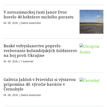
V novozámockej časti Janov Dvor
horelo 40 hektárov suchého porastu
06. 08. 2026 |
Žiadne komentáre
Ruské veľvyslanectvo poprelo
verbovanie kolumbijských žoldnierov
na boj proti Ukrajine
06. 08. 2026 |
1 komentár
Galéria Jabloň v Prievidzi si výstavou
pripomína 40. výročie havárie v
Černobyle
06. 08. 2026 |
Žiadne komentáre