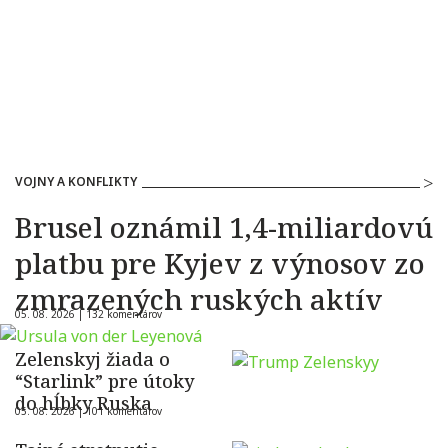
VOJNY A KONFLIKTY
Brusel oznámil 1,4-miliardovú
platbu pre Kyjev z výnosov zo
zmrazených ruských aktív
05. 08. 2026 |
132 komentárov
Zelenskyj žiada o
“Starlink” pre útoky
do hĺbky Ruska
05. 08. 2026 |
101 komentárov