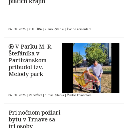
piatich krajín
06. 08. 2026
|
KULTÚRA
|
2 min. čítania
|
Žiadne komentáre
V Parku M. R.
Štefánika v
Partizánskom
pribudol tzv.
Melody park
06. 08. 2026
|
REGIÓNY
|
1 min. čítania
|
Žiadne komentáre
Pri nočnom požiari
bytu v Trnave sa
tri osoby