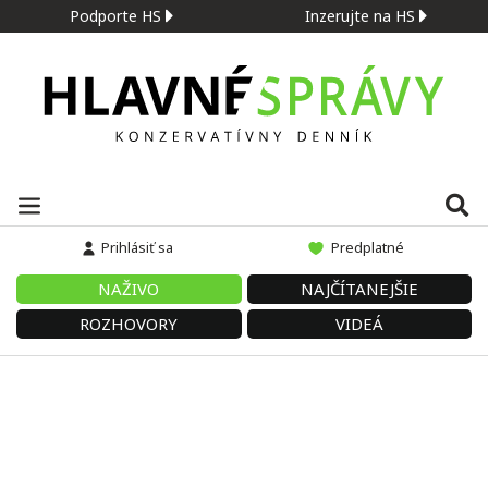
Podporte HS
Inzerujte na HS
Prihlásiť sa
Predplatné
NAŽIVO
NAJČÍTANEJŠIE
ROZHOVORY
VIDEÁ