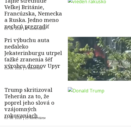
Tajné stretnutie
Veľkej Británie,
Francúzska, Nemecka
a Ruska. Jedno meno
nechcú prezradiť
05. 08. 2026 |
47 komentárov
Pri výbuchu auta
neďaleko
Jekaterinburgu utrpel
ťažké zranenia šéf
výrobcu dronov Upyr
05. 08. 2026 |
3 komentáre
Trump skritizoval
Teherán za to, že
poprel jeho slová o
vzájomných
rokovaniach
03. 08. 2026 |
23 komentárov