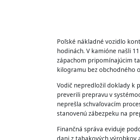
Poľské nákladné vozidlo kontr
hodinách. V kamióne našli 11
zápachom pripomínajúcim ta
kilogramu bez obchodného o
Vodič nepredložil doklady k 
preverili prepravu v systémoch
neprešla schvaľovacím proce
stanovenú zábezpeku na pre
Finančná správa eviduje pod
dani z tabakových výrobkov a