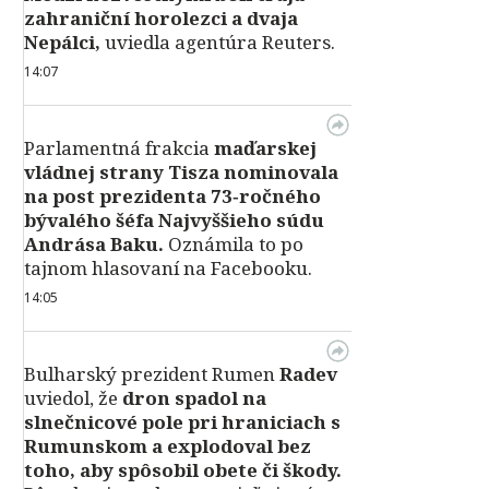
zahraniční horolezci a dvaja
Nepálci,
uviedla agentúra Reuters.
14:07
Parlamentná frakcia
maďarskej
vládnej strany Tisza nominovala
na post prezidenta 73‑ročného
bývalého šéfa Najvyššieho súdu
Andrása Baku.
Oznámila to po
tajnom hlasovaní na Facebooku.
14:05
Bulharský prezident Rumen
Radev
uviedol, že
dron spadol na
slnečnicové pole pri hraniciach s
Rumunskom a explodoval bez
toho, aby spôsobil obete či škody.