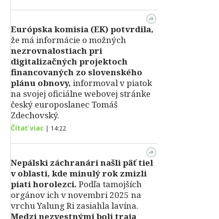
Európska komisia (EK) potvrdila,
že má informácie o možných
nezrovnalostiach pri
digitalizačných projektoch
financovaných zo slovenského
plánu obnovy,
informoval v piatok
na svojej oficiálne webovej stránke
český europoslanec Tomáš
Zdechovský.
Čítať viac
|
14:22
Nepálski záchranári našli päť tiel
v oblasti, kde minulý rok zmizli
piati horolezci.
Podľa tamojších
orgánov ich v novembri 2025 na
vrchu Yalung Ri zasiahla lavína.
Medzi nezvestnými boli traja