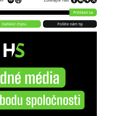
Prihlásiť sa
Nahlásiť chybu
Pošlite nám tip