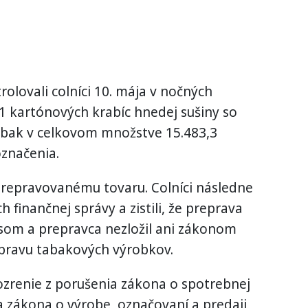
olovali colníci 10. mája v nočných
1 kartónových krabíc hnedej sušiny so
bak v celkovom množstve 15.483,3
značenia.
prepravovanému tovaru. Colníci následne
 finančnej správy a zistili, že preprava
som a prepravca nezložil ani zákonom
pravu tabakových výrobkov.
ozrenie z porušenia zákona o spotrebnej
 zákona o výrobe, označovaní a predaji