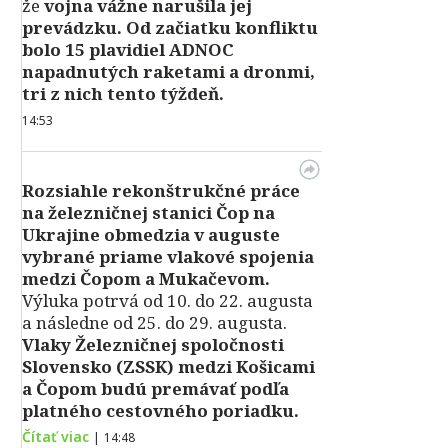
že
vojna vážne narušila jej
prevádzku. Od začiatku konfliktu
bolo 15 plavidiel ADNOC
napadnutých raketami a dronmi,
tri z nich tento týždeň.
14:53
Rozsiahle rekonštrukčné práce
na železničnej stanici Čop na
Ukrajine obmedzia v auguste
vybrané priame vlakové spojenia
medzi Čopom a Mukačevom.
Výluka potrvá od 10. do 22. augusta
a následne od 25. do 29. augusta.
Vlaky Železničnej spoločnosti
Slovensko (ZSSK) medzi Košicami
a Čopom budú premávať podľa
platného cestovného poriadku.
Čítať viac
|
14:48