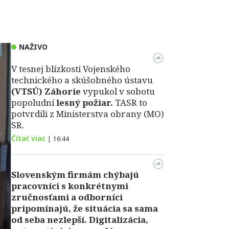
NAŽIVO
V tesnej blízkosti Vojenského
technického a skúšobného ústavu
(VTSÚ) Záhorie
vypukol v sobotu
popoludní
lesný požiar.
TASR to
potvrdili z Ministerstva obrany (MO)
SR.
Čítať viac
|
16:44
Slovenským firmám chýbajú
pracovníci s konkrétnymi
zručnosťami a odborníci
pripomínajú, že situácia sa sama
od seba nezlepší.
Digitalizácia,