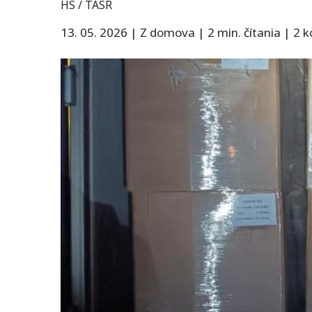
HS / TASR
13. 05. 2026
|
Z domova
|
2 min. čítania
|
2 