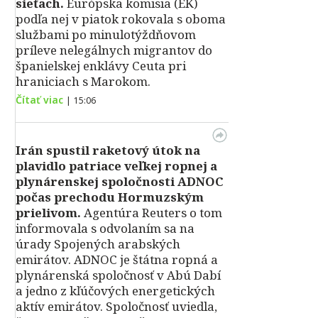
sieťach.
Európska komisia (EK)
podľa nej v piatok rokovala s oboma
službami po minulotýždňovom
príleve nelegálnych migrantov do
španielskej enklávy Ceuta pri
hraniciach s Marokom.
Čítať viac
|
15:06
Irán spustil raketový útok na
plavidlo patriace veľkej ropnej a
plynárenskej spoločnosti ADNOC
počas prechodu Hormuzským
prielivom.
Agentúra Reuters o tom
informovala s odvolaním sa na
úrady Spojených arabských
emirátov. ADNOC je štátna ropná a
plynárenská spoločnosť v Abú Dabí
a jedno z kľúčových energetických
aktív emirátov. Spoločnosť uviedla,