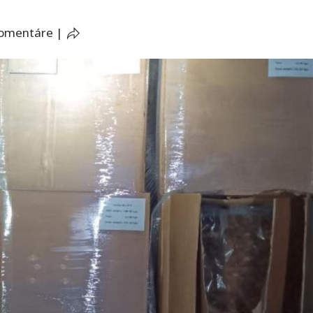
komentáre
|