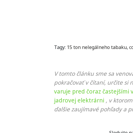
Tagy:
15 ton nelegálneho tabaku
,
c
V tomto článku sme sa venova
pokračovať v čítaní, určite si 
varuje pred čoraz častejšími
jadrovej elektrárni
, v ktorom
ďalšie zaujímavé pohľady a pr
Sledujte