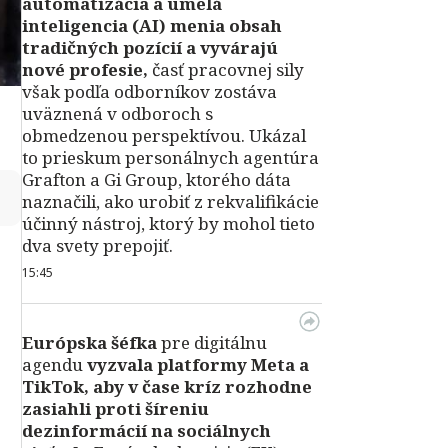
automatizácia a umelá
inteligencia (AI) menia obsah
tradičných pozícií a vyvárajú
nové profesie,
časť pracovnej sily
však podľa odborníkov zostáva
uväznená v odboroch s
obmedzenou perspektívou. Ukázal
to prieskum personálnych agentúra
Grafton a Gi Group, ktorého dáta
↻
naznačili, ako urobiť z rekvalifikácie
účinný nástroj, ktorý by mohol tieto
dva svety prepojiť.
15:45
Európska šéfka
pre digitálnu
agendu
vyzvala platformy Meta a
TikTok, aby v čase kríz rozhodne
zasiahli proti šíreniu
dezinformácií na sociálnych