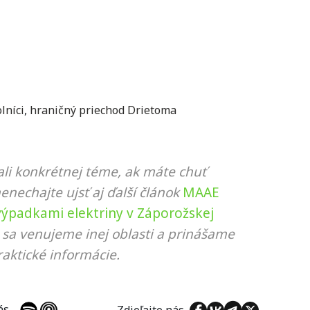
olníci
,
hraničný priechod Drietoma
li konkrétnej téme, ak máte chuť
nenechajte ujsť aj ďalší článok
MAAE
 výpadkami elektriny v Záporožskej
 sa venujeme inej oblasti a prinášame
aktické informácie.
 nás
Zdieľajte nás