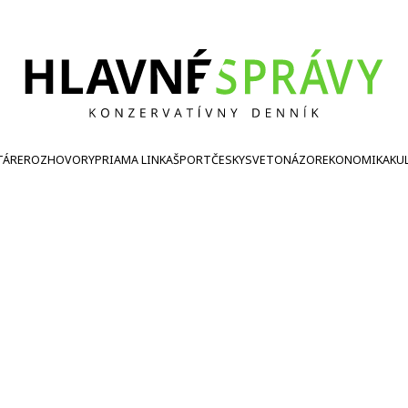
TÁRE
ROZHOVORY
PRIAMA LINKA
ŠPORT
ČESKY
SVETONÁZOR
EKONOMIKA
KU