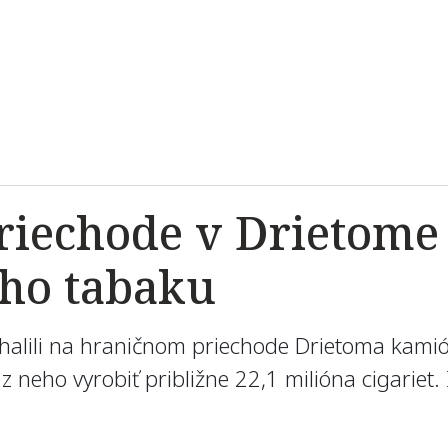
iechode v Drietome o
eho tabaku
dhalili na hraničnom priechode Drietoma kamió
z neho vyrobiť približne 22,1 milióna cigariet