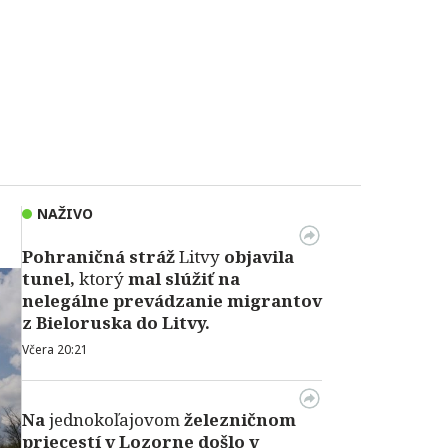
NAŽIVO
Pohraničná stráž
Litvy
objavila
tunel,
ktorý
mal slúžiť na
nelegálne prevádzanie migrantov
z Bieloruska do Litvy.
Včera 20:21
Na
jednokoľajovom
železničnom
priecestí v Lozorne došlo v