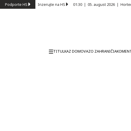
Podporte HS
Inzerujte na HS
01:30
|
05. august 2026
|
Horte
TITULKA
Z DOMOVA
ZO ZAHRANIČIA
KOMEN