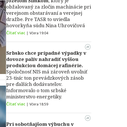
Jozefom Šimkom
, ktorý je
obžalovaný za zločin machinácie pri
verejnom obstarávaní a verejnej
dražbe. Pre TASR to uviedla
hovorkyňa súdu Nina Uhrovičová
Čítať viac
|
Včera 19:04
Srbsko chce prípadné výpadky v
dovoze palív nahradiť vyššou
produkciou domácej rafinérie.
Spoločnosť NIS má zároveň uvoľniť
23-tisíc ton prevádzkových zásob
pre ďalších dodávateľov.
Informovalo o tom srbské
ministerstvo energetiky.
Čítať viac
|
Včera 18:59
Pri sobotňajšom výbuchu v