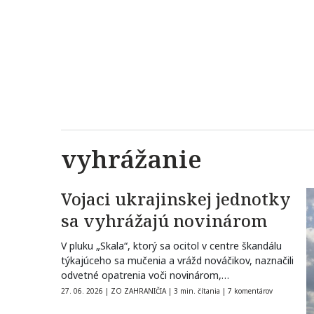
vyhrážanie
Vojaci ukrajinskej jednotky
sa vyhrážajú novinárom
V pluku „Skala“, ktorý sa ocitol v centre škandálu
týkajúceho sa mučenia a vrážd nováčikov, naznačili
odvetné opatrenia voči novinárom,…
27. 06. 2026
|
ZO ZAHRANIČIA
|
3 min. čítania
|
7 komentárov