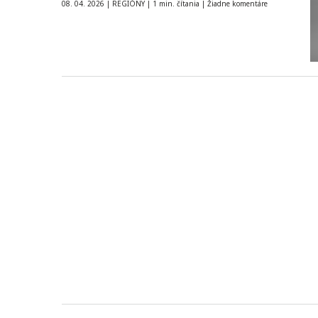
TASR informovala hovorkyňa…
08. 04. 2026
|
REGIÓNY
|
1 min. čítania
|
Žiadne komentáre