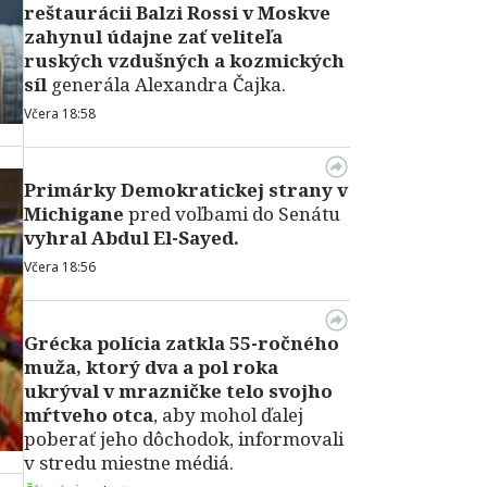
reštaurácii Balzi Rossi v Moskve
zahynul údajne zať veliteľa
ruských vzdušných a kozmických
síl
generála Alexandra Čajka.
Včera 18:58
Primárky Demokratickej strany v
Michigane
pred voľbami do Senátu
vyhral Abdul El-Sayed.
Včera 18:56
Grécka polícia zatkla 55-ročného
muža, ktorý dva a pol roka
ukrýval v mrazničke telo svojho
mŕtveho otca
, aby mohol ďalej
poberať jeho dôchodok, informovali
v stredu miestne médiá.