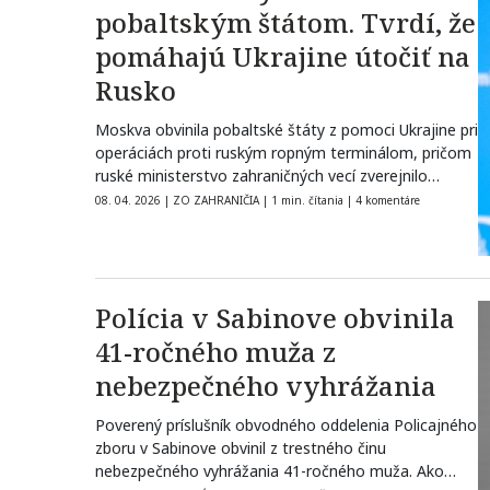
pobaltským štátom. Tvrdí, že
pomáhajú Ukrajine útočiť na
Rusko
Moskva obvinila pobaltské štáty z pomoci Ukrajine pri
operáciách proti ruským ropným terminálom, pričom
ruské ministerstvo zahraničných vecí zverejnilo
hrozby…
08. 04. 2026
|
ZO ZAHRANIČIA
|
1 min. čítania
|
4 komentáre
Polícia v Sabinove obvinila
41-ročného muža z
nebezpečného vyhrážania
Poverený príslušník obvodného oddelenia Policajného
zboru v Sabinove obvinil z trestného činu
nebezpečného vyhrážania 41-ročného muža. Ako