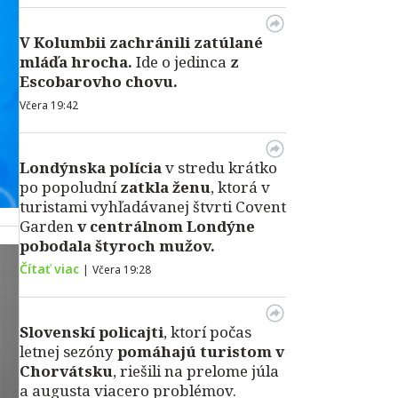
V Kolumbii zachránili zatúlané
mláďa hrocha.
Ide o jedinca
z
Escobarovho chovu.
Včera 19:42
Londýnska polícia
v stredu krátko
po popoludní
zatkla ženu
, ktorá v
turistami vyhľadávanej štvrti Covent
Garden
v centrálnom Londýne
pobodala štyroch mužov.
Čítať viac
|
Včera 19:28
Slovenskí policajti
, ktorí počas
letnej sezóny
pomáhajú turistom v
Chorvátsku
, riešili na prelome júla
a augusta viacero problémov.