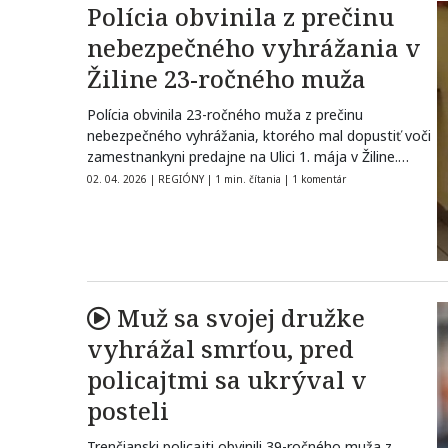
Polícia obvinila z prečinu
nebezpečného vyhrážania v
Žiline 23-ročného muža
Polícia obvinila 23-ročného muža z prečinu
nebezpečného vyhrážania, ktorého mal dopustiť voči
zamestnankyni predajne na Ulici 1. mája v Žiline.…
02. 04. 2026
|
REGIÓNY
|
1 min. čítania
|
1 komentár
Muž sa svojej družke
vyhrážal smrťou, pred
policajtmi sa ukrýval v
posteli
Trenčianski policajti obvinili 39-ročného muža z