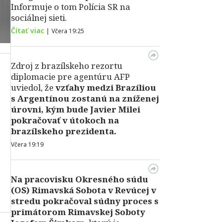
Informuje o tom Polícia SR na
sociálnej sieti.
Čítať viac
|
Včera 19:25
Zdroj z brazílskeho rezortu
diplomacie pre agentúru AFP
uviedol, že
vzťahy medzi Brazíliou
s Argentínou zostanú na zníženej
úrovni, kým bude Javier Milei
pokračovať v útokoch na
brazílskeho prezidenta.
Včera 19:19
Na pracovisku Okresného súdu
(OS) Rimavská Sobota v Revúcej v
stredu pokračoval súdny proces s
primátorom Rimavskej Soboty