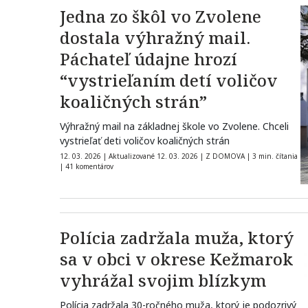
Jedna zo škôl vo Zvolene
dostala výhražný mail.
Páchateľ údajne hrozí
“vystrieľaním detí voličov
koaličných strán”
Výhražný mail na základnej škole vo Zvolene. Chceli
vystrieľať deti voličov koaličných strán
12. 03. 2026
|
Aktualizované 12. 03. 2026
|
Z DOMOVA
|
3 min. čítania
|
41 komentárov
Polícia zadržala muža, ktorý
sa v obci v okrese Kežmarok
vyhrážal svojim blízkym
Polícia zadržala 30-ročného muža, ktorý je podozrivý