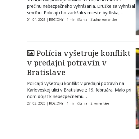
prečinu nebezpečného vyhrážania. Družke sa vyhrážal
smrťou. Policajti ho zadržali v mieste bydliska,
skrýval…
01. 04. 2026
|
REGIÓNY
|
1 min. čítania
|
Žiadne komentáre
Polícia vyšetruje konflikt
v predajni potravín v
Bratislave
Policajti vyšetrujú konflikt v predajni potravín na
Karloveskej ulici v Bratislave z 19. februára. Malo pri
ňom dôjsť k nebezpečnému…
27. 03. 2026
|
REGIÓNY
|
1 min. čítania
|
2 komentáre