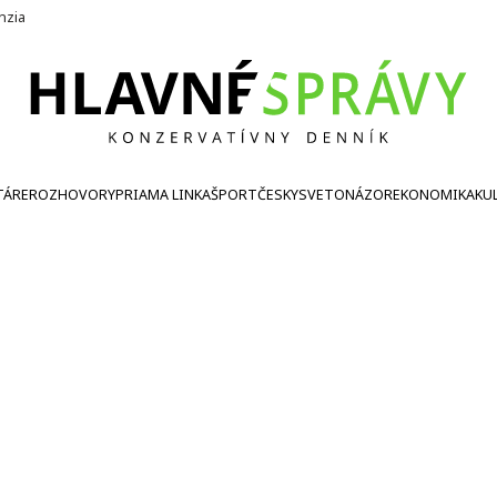
nzia
TÁRE
ROZHOVORY
PRIAMA LINKA
ŠPORT
ČESKY
SVETONÁZOR
EKONOMIKA
KU