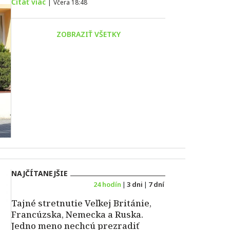
Čítať viac
|
Včera 18:48
ZOBRAZIŤ VŠETKY
NAJČÍTANEJŠIE
24 hodín
|
3 dni
|
7 dní