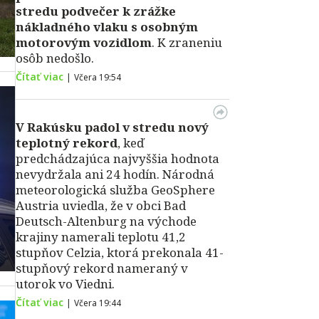
stredu podvečer k zrážke
nákladného vlaku s osobným
motorovým vozidlom
. K zraneniu
osôb nedošlo.
Čítať viac
|
Včera 19:54
V Rakúsku padol v stredu nový
teplotný rekord
, keď
predchádzajúca najvyššia hodnota
nevydržala ani 24 hodín. Národná
meteorologická služba GeoSphere
Austria uviedla, že v obci Bad
Deutsch-Altenburg na východe
krajiny namerali teplotu 41,2
stupňov Celzia, ktorá prekonala 41-
stupňový rekord nameraný v
utorok vo Viedni.
Čítať viac
|
Včera 19:44