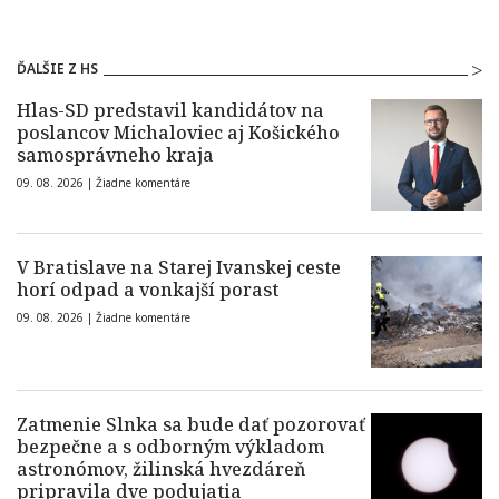
ĎALŠIE Z HS
Hlas-SD predstavil kandidátov na
poslancov Michaloviec aj Košického
samosprávneho kraja
09. 08. 2026 |
Žiadne komentáre
V Bratislave na Starej Ivanskej ceste
horí odpad a vonkajší porast
09. 08. 2026 |
Žiadne komentáre
Zatmenie Slnka sa bude dať pozorovať
bezpečne a s odborným výkladom
astronómov, žilinská hvezdáreň
pripravila dve podujatia