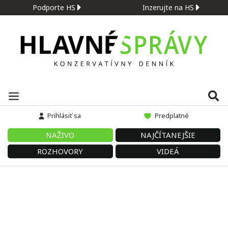
Podporte HS
Inzerujte na HS
Prihlásiť sa
Predplatné
NAŽIVO
NAJČÍTANEJŠIE
ROZHOVORY
VIDEÁ