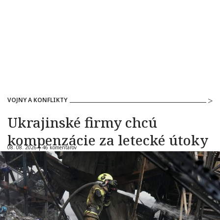
VOJNY A KONFLIKTY
Ukrajinské firmy chcú
kompenzácie za letecké útoky
08. 08. 2026 |
46 komentárov