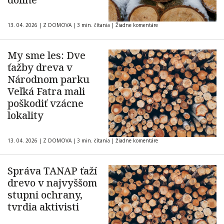
13. 04. 2026
|
Z DOMOVA
|
3 min. čítania
|
Žiadne komentáre
My sme les: Dve
ťažby dreva v
Národnom parku
Veľká Fatra mali
poškodiť vzácne
lokality
13. 04. 2026
|
Z DOMOVA
|
3 min. čítania
|
Žiadne komentáre
Správa TANAP ťaží
drevo v najvyššom
stupni ochrany,
tvrdia aktivisti