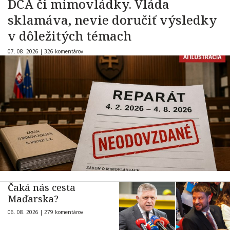
DCA či mimovládky. Vláda
sklamáva, nevie doručiť výsledky
v dôležitých témach
07. 08. 2026 |
326 komentárov
Čaká nás cesta
Maďarska?
06. 08. 2026 |
279 komentárov