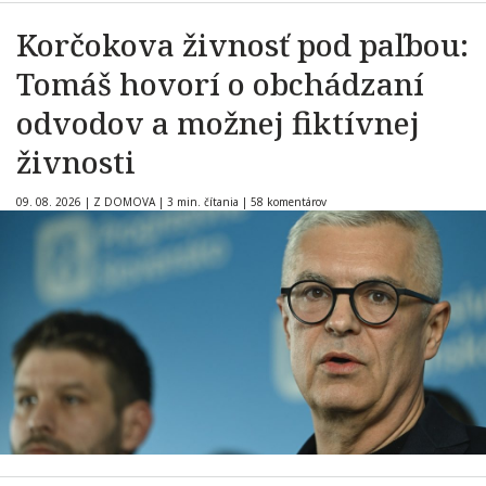
Korčokova živnosť pod paľbou:
Tomáš hovorí o obchádzaní
odvodov a možnej fiktívnej
živnosti
09. 08. 2026
|
Z DOMOVA
|
3 min. čítania
|
58 komentárov