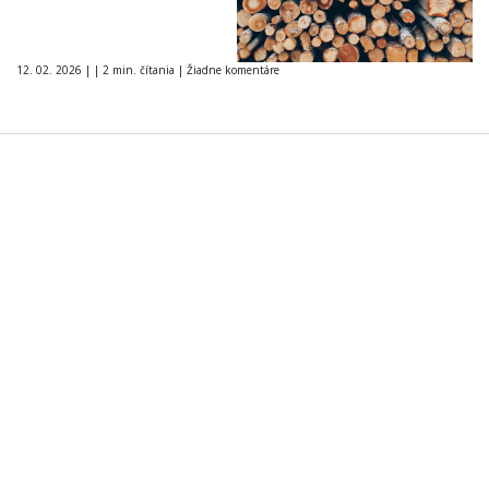
12. 02. 2026
|
|
2 min. čítania
|
Žiadne komentáre