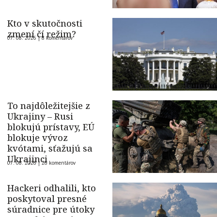
Kto v skutočnosti
zmení čí režim?
07. 08. 2026 |
8 komentárov
To najdôležitejšie z
Ukrajiny – Rusi
blokujú prístavy, EÚ
blokuje vývoz
kvótami, sťažujú sa
Ukrajinci
07. 08. 2026 |
26 komentárov
Hackeri odhalili, kto
poskytoval presné
súradnice pre útoky