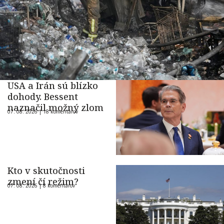
USA a Irán sú blízko
dohody. Bessent
naznačil možný zlom
07. 08. 2026 |
18 komentárov
Kto v skutočnosti
zmení čí režim?
07. 08. 2026 |
8 komentárov