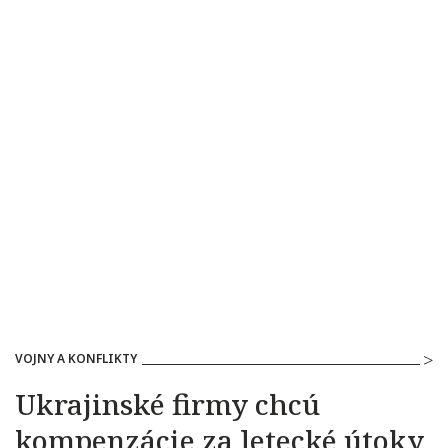
VOJNY A KONFLIKTY
Ukrajinské firmy chcú
kompenzácie za letecké útoky