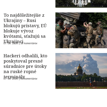
To najdôležitejšie z
Ukrajiny – Rusi
blokujú prístavy, EÚ
blokuje vývoz
kvótami, sťažujú sa
Ukrajinci
07. 08. 2026 |
26 komentárov
Hackeri odhalili, kto
poskytoval presné
súradnice pre útoky
na ruské ropné
terminály
07. 08. 2026 |
69 komentárov