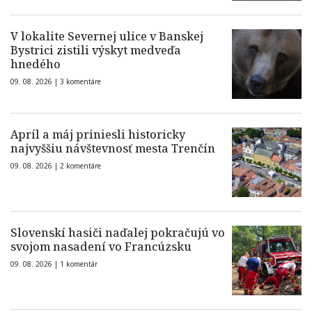
V lokalite Severnej ulice v Banskej
Bystrici zistili výskyt medveďa
hnedého
09. 08. 2026 |
3 komentáre
Apríl a máj priniesli historicky
najvyššiu návštevnosť mesta Trenčín
09. 08. 2026 |
2 komentáre
Slovenskí hasiči naďalej pokračujú vo
svojom nasadení vo Francúzsku
09. 08. 2026 |
1 komentár