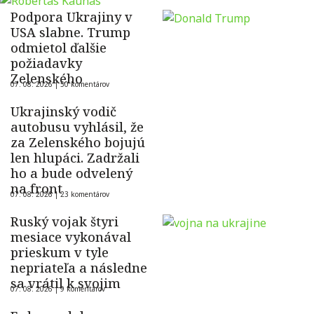
Podpora Ukrajiny v
USA slabne. Trump
odmietol ďalšie
požiadavky
Zelenského
07. 08. 2026 |
50 komentárov
Ukrajinský vodič
autobusu vyhlásil, že
za Zelenského bojujú
len hlupáci. Zadržali
ho a bude odvelený
na front
07. 08. 2026 |
23 komentárov
Ruský vojak štyri
mesiace vykonával
prieskum v tyle
nepriateľa a následne
sa vrátil k svojim
07. 08. 2026 |
9 komentárov