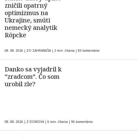
zničili opatrný
optimizmus na
Ukrajine, smúti
nemecký analytik
Röpcke
08. 08. 2026
|
ZO ZAHRANIČIA
|
2 min. čítania
|
83 komentárov
Danko sa vyjadril k
“zradcom”. Čo som
urobil zle?
08. 08. 2026
|
Z DOMOVA
|
6 min. čítania
|
96 komentárov