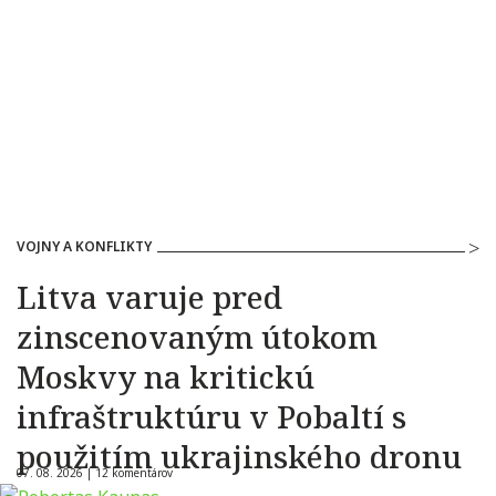
VOJNY A KONFLIKTY
Litva varuje pred
zinscenovaným útokom
Moskvy na kritickú
infraštruktúru v Pobaltí s
použitím ukrajinského dronu
07. 08. 2026 |
12 komentárov