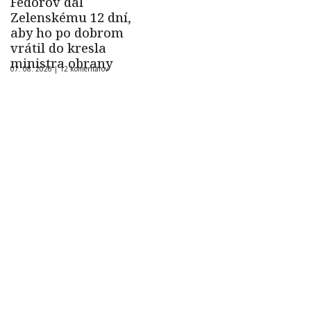
Fedorov dal
Zelenskému 12 dní,
aby ho po dobrom
vrátil do kresla
ministra obrany
07. 08. 2026 |
12 komentárov