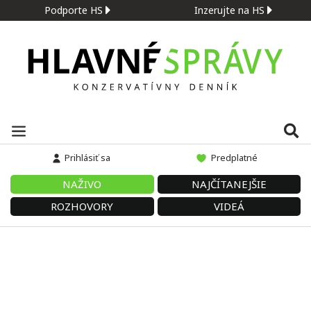
Podporte HS
Inzerujte na HS
Prihlásiť sa
Predplatné
NAŽIVO
NAJČÍTANEJŠIE
ROZHOVORY
VIDEÁ