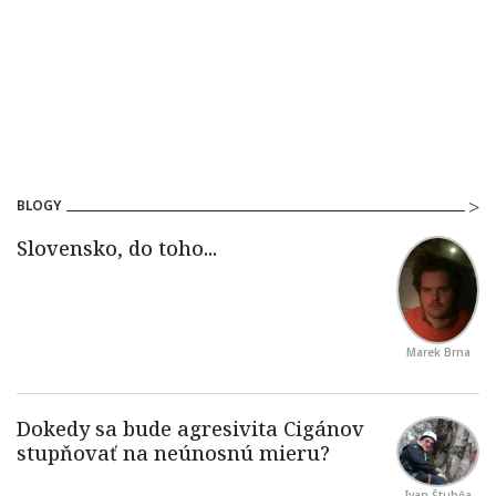
BLOGY
Marek Brna
Ivan Štubňa