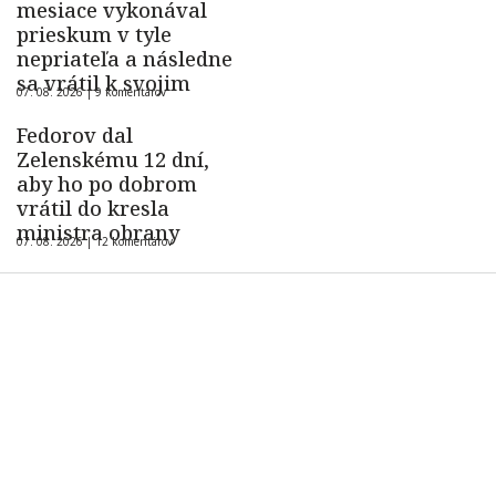
mesiace vykonával
prieskum v tyle
nepriateľa a následne
sa vrátil k svojim
07. 08. 2026 |
9 komentárov
Fedorov dal
Zelenskému 12 dní,
aby ho po dobrom
vrátil do kresla
ministra obrany
07. 08. 2026 |
12 komentárov