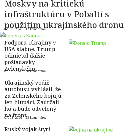
Moskvy na kritickú
infraštruktúru v Pobaltí s
použitím ukrajinského dronu
07. 08. 2026 |
12 komentárov
Podpora Ukrajiny v
USA slabne. Trump
odmietol ďalšie
požiadavky
Zelenského
07. 08. 2026 |
50 komentárov
Ukrajinský vodič
autobusu vyhlásil, že
za Zelenského bojujú
len hlupáci. Zadržali
ho a bude odvelený
na front
07. 08. 2026 |
23 komentárov
Ruský vojak štyri